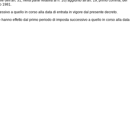
e dell'art. 31, nella parte relativa al n. 10) aggiunto all'art. 19, primo comma, del
io 1981.
ssivo a quello in corso alla data di entrata in vigore dal presente decreto.
e hanno effetto dal primo periodo di imposta successivo a quello in corso alla data