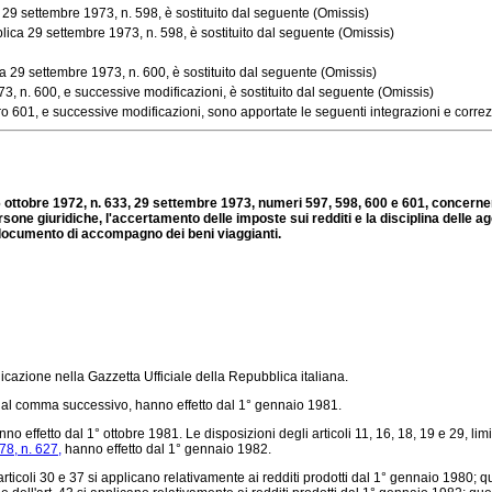
29 settembre 1973, n. 598, è sostituito dal seguente (Omissis)
ca 29 settembre 1973, n. 598, è sostituito dal seguente (Omissis)
 29 settembre 1973, n. 600, è sostituito dal seguente (Omissis)
 n. 600, e successive modificazioni, è sostituito dal seguente (Omissis)
01, e successive modificazioni, sono apportate le seguenti integrazioni e correz
ottobre 1972, n. 633, 29 settembre 1973, numeri 597, 598, 600 e 601, concernenti
ersone giuridiche, l'accertamento delle imposte sui redditi e la disciplina delle 
l documento di accompagno dei beni viaggianti.
icazione nella Gazzetta Ufficiale della Repubblica italiana.
o dal comma successivo, hanno effetto dal 1° gennaio 1981.
no effetto dal 1° ottobre 1981. Le disposizioni degli articoli 11, 16, 18, 19 e 29, lim
78, n. 627,
hanno effetto dal 1° gennaio 1982.
icoli 30 e 37 si applicano relativamente ai redditi prodotti dal 1° gennaio 1980; quel