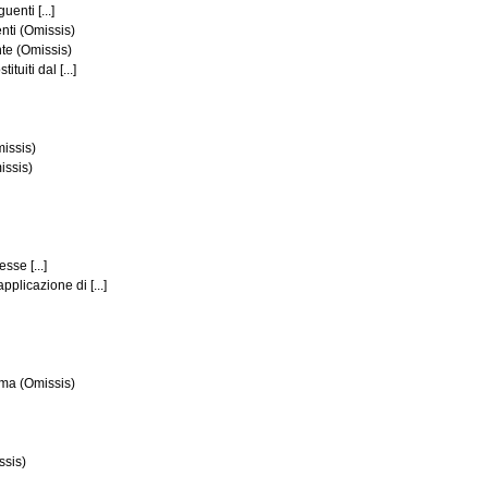
enti [...]
nti (Omissis)
nte (Omissis)
uiti dal [...]
missis)
issis)
sse [...]
plicazione di [...]
mma (Omissis)
ssis)