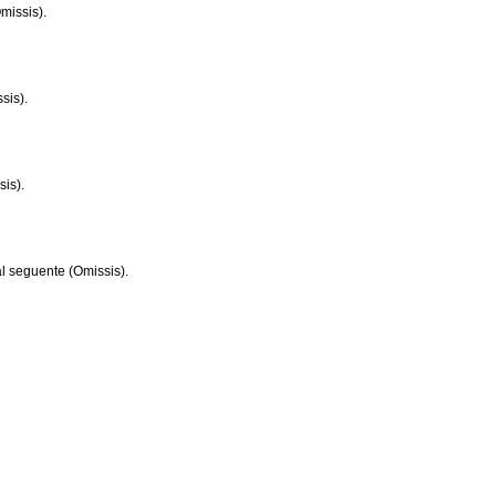
Omissis).
sis).
sis).
dal seguente (Omissis).