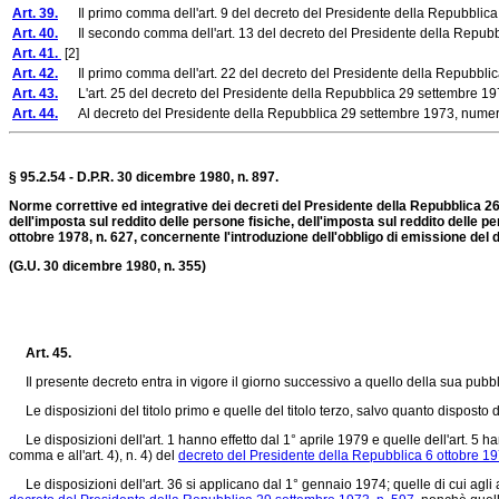
Art. 39.
Il primo comma dell'art. 9 del decreto del Presidente della Repubblica 
Art. 40.
Il secondo comma dell'art. 13 del decreto del Presidente della Repubbli
Art. 41.
[2]
Art. 42.
Il primo comma dell'art. 22 del decreto del Presidente della Repubblica
Art. 43.
L'art. 25 del decreto del Presidente della Repubblica 29 settembre 1973,
Art. 44.
Al decreto del Presidente della Repubblica 29 settembre 1973, numero 6
§ 95.2.54 - D.P.R. 30 dicembre 1980, n. 897.
Norme correttive ed integrative dei decreti del Presidente della Repubblica 26 
dell'imposta sul reddito delle persone fisiche, dell'imposta sul reddito delle p
ottobre 1978, n. 627, concernente l'introduzione dell'obbligo di emissione de
(G.U. 30 dicembre 1980, n. 355)
Art. 45.
Il presente decreto entra in vigore il giorno successivo a quello della sua pubbl
Le disposizioni del titolo primo e quelle del titolo terzo, salvo quanto dispost
Le disposizioni dell'art. 1 hanno effetto dal 1° aprile 1979 e quelle dell'art. 5 han
comma e all'art. 4), n. 4) del
decreto del Presidente della Repubblica 6 ottobre 19
Le disposizioni dell'art. 36 si applicano dal 1° gennaio 1974; quelle di cui agli art