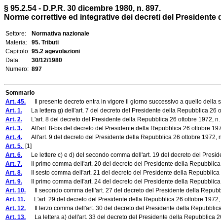
§ 95.2.54 - D.P.R. 30 dicembre 1980, n. 897.
Norme correttive ed integrative dei decreti del Presidente d
Settore:
Normativa nazionale
Materia:
95. Tributi
Capitolo:
95.2 agevolazioni
Data:
30/12/1980
Numero:
897
Sommario
Art. 45.
Il presente decreto entra in vigore il giorno successivo a quello della s
Art. 1.
La lettera g) dell'art. 7 del decreto del Presidente della Repubblica 26 ot
Art. 2.
L'art. 8 del decreto del Presidente della Repubblica 26 ottobre 1972, n. 
Art. 3.
All'art. 8-bis del decreto del Presidente della Repubblica 26 ottobre 197
Art. 4.
All'art. 9 del decreto del Presidente della Repubblica 26 ottobre 1972, n
Art. 5.
[1]
Art. 6.
Le lettere c) e d) del secondo comma dell'art. 19 del decreto del President
Art. 7.
Il primo comma dell'art. 20 del decreto del Presidente della Repubblica 2
Art. 8.
Il sesto comma dell'art. 21 del decreto del Presidente della Repubblica 2
Art. 9.
Il primo comma dell'art. 24 del decreto del Presidente della Repubblica 2
Art. 10.
Il secondo comma dell'art. 27 del decreto del Presidente della Repubblic
Art. 11.
L'art. 29 del decreto del Presidente della Repubblica 26 ottobre 1972, n
Art. 12.
Il terzo comma dell'art. 30 del decreto del Presidente della Repubblica 
Art. 13.
La lettera a) dell'art. 33 del decreto del Presidente della Repubblica 26