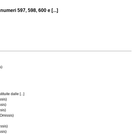
umeri 597, 598, 600 e [...]
s)
uite dalle [...]
ssis)
sis)
sis)
(Omissis)
ssis)
ssis)