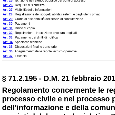
Art. 25.
Iscrizione nell'elenco pubblico dei punti di accesso
Art. 26.
Requisiti di sicurezza
Art. 27.
Visibilità delle informazioni
Art. 28.
Registrazione dei soggetti abilitati esterni e degli utenti privati
Art. 29.
Orario di disponibilità dei servizi di consultazione
Art. 30.
Pagamenti
Art. 31.
Diritto di copia
Art. 32.
Registrazione, trascrizione e voltura degli atti
Art. 33.
Pagamento dei diritti di notifica
Art. 34.
Specifiche tecniche
Art. 35.
Disposizioni finali e transitorie
Art. 36.
Adeguamento delle regole tecnico-operative
Art. 37.
Efficacia
§ 71.2.195 - D.M. 21 febbraio 201
Regolamento concernente le reg
processo civile e nel processo p
dell'informazione e della comuni