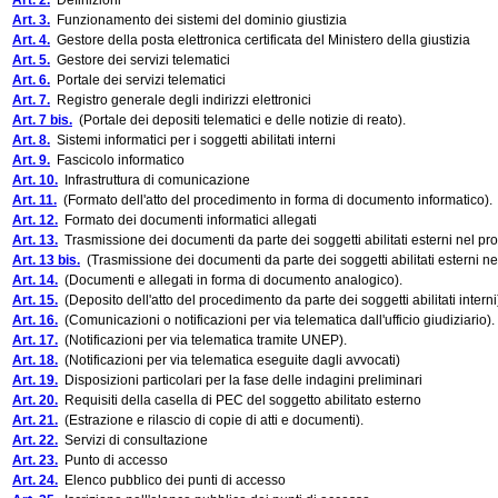
Art. 2.
Definizioni
Art. 3.
Funzionamento dei sistemi del dominio giustizia
Art. 4.
Gestore della posta elettronica certificata del Ministero della giustizia
Art. 5.
Gestore dei servizi telematici
Art. 6.
Portale dei servizi telematici
Art. 7.
Registro generale degli indirizzi elettronici
Art. 7 bis.
(Portale dei depositi telematici e delle notizie di reato).
Art. 8.
Sistemi informatici per i soggetti abilitati interni
Art. 9.
Fascicolo informatico
Art. 10.
Infrastruttura di comunicazione
Art. 11.
(Formato dell'atto del procedimento in forma di documento informatico).
Art. 12.
Formato dei documenti informatici allegati
Art. 13.
Trasmissione dei documenti da parte dei soggetti abilitati esterni nel pr
Art. 13 bis.
(Trasmissione dei documenti da parte dei soggetti abilitati esterni n
Art. 14.
(Documenti e allegati in forma di documento analogico).
Art. 15.
(Deposito dell'atto del procedimento da parte dei soggetti abilitati interni
Art. 16.
(Comunicazioni o notificazioni per via telematica dall'ufficio giudiziario).
Art. 17.
(Notificazioni per via telematica tramite UNEP).
Art. 18.
(Notificazioni per via telematica eseguite dagli avvocati)
Art. 19.
Disposizioni particolari per la fase delle indagini preliminari
Art. 20.
Requisiti della casella di PEC del soggetto abilitato esterno
Art. 21.
(Estrazione e rilascio di copie di atti e documenti).
Art. 22.
Servizi di consultazione
Art. 23.
Punto di accesso
Art. 24.
Elenco pubblico dei punti di accesso