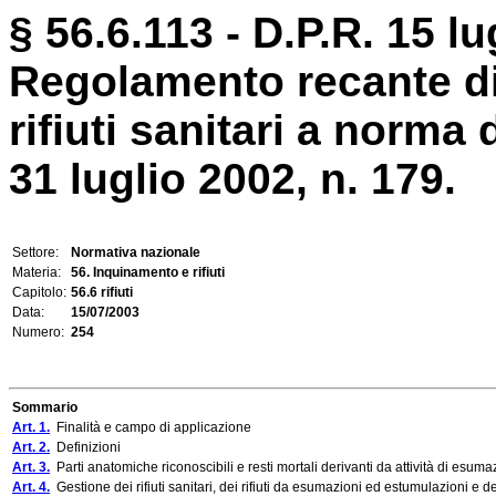
§ 56.6.113 - D.P.R. 15 lu
Regolamento recante dis
rifiuti sanitari a norma 
31 luglio 2002, n. 179.
Settore:
Normativa nazionale
Materia:
56. Inquinamento e rifiuti
Capitolo:
56.6 rifiuti
Data:
15/07/2003
Numero:
254
Sommario
Art. 1.
Finalità e campo di applicazione
Art. 2.
Definizioni
Art. 3.
Parti anatomiche riconoscibili e resti mortali derivanti da attività di esu
Art. 4.
Gestione dei rifiuti sanitari, dei rifiuti da esumazioni ed estumulazioni e dei r