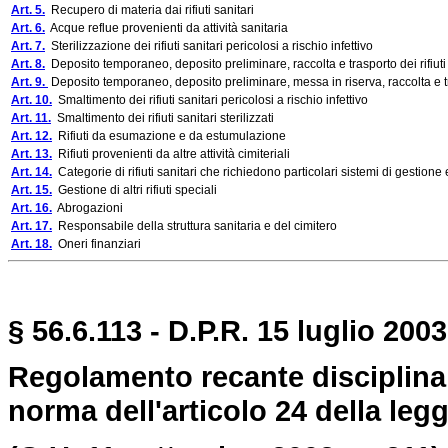
Art. 5.
Recupero di materia dai rifiuti sanitari
Art. 6.
Acque reflue provenienti da attività sanitaria
Art. 7.
Sterilizzazione dei rifiuti sanitari pericolosi a rischio infettivo
Art. 8.
Deposito temporaneo, deposito preliminare, raccolta e trasporto dei rifiuti sa
Art. 9.
Deposito temporaneo, deposito preliminare, messa in riserva, raccolta e trasp
Art. 10.
Smaltimento dei rifiuti sanitari pericolosi a rischio infettivo
Art. 11.
Smaltimento dei rifiuti sanitari sterilizzati
Art. 12.
Rifiuti da esumazione e da estumulazione
Art. 13.
Rifiuti provenienti da altre attività cimiteriali
Art. 14.
Categorie di rifiuti sanitari che richiedono particolari sistemi di gestion
Art. 15.
Gestione di altri rifiuti speciali
Art. 16.
Abrogazioni
Art. 17.
Responsabile della struttura sanitaria e del cimitero
Art. 18.
Oneri finanziari
§ 56.6.113 - D.P.R. 15 luglio 2003
Regolamento recante disciplina de
norma dell'articolo 24 della legg