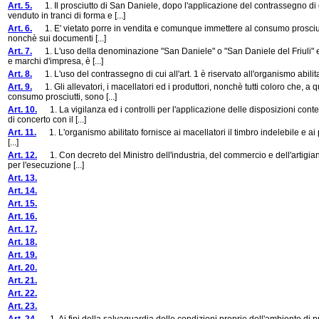
Art. 5.
1. Il prosciutto di San Daniele, dopo l'applicazione del contrassegno di c
venduto in tranci di forma e [...]
Art. 6.
1. E' vietato porre in vendita e comunque immettere al consumo prosciutto no
nonchè sui documenti [...]
Art. 7.
1. L'uso della denominazione "San Daniele" o "San Daniele del Friuli" e di
e marchi d'impresa, è [...]
Art. 8.
1. L'uso del contrassegno di cui all'art. 1 è riservato all'organismo abilita
Art. 9.
1. Gli allevatori, i macellatori ed i produttori, nonchè tutti coloro che, 
consumo prosciutti, sono [...]
Art. 10.
1. La vigilanza ed i controlli per l'applicazione delle disposizioni conten
di concerto con il [...]
Art. 11.
1. L'organismo abilitato fornisce ai macellatori il timbro indelebile e ai pro
[...]
Art. 12.
1. Con decreto del Ministro dell'industria, del commercio e dell'artigianato
per l'esecuzione [...]
Art. 13.
Art. 14.
Art. 15.
Art. 16.
Art. 17.
Art. 18.
Art. 19.
Art. 20.
Art. 21.
Art. 22.
Art. 23.