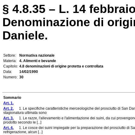
§ 4.8.35 – L. 14 febbraio
Denominazione di origin
Daniele.
Settore:
Normativa nazionale
Materia:
4. Alimenti e bevande
Capitolo:
4.8 denominazioni di origine protetta e controllata
Data:
14/02/1990
Numero:
30
Sommario
Art. 1.
Art. 2.
1. Le specifiche caratteristiche merceologiche del prosciutto di San Dan
stagionatura ultimata sono
Art. 3.
1. Le razze, l'allevamento e l'alimentazione dei suini, da cui provengono le
prodotto secondo le [...]
Art. 4.
1. Le cosce dei suini impiegate per la preparazione del prosciutto di Sa
refrigerazione, alcun [...]