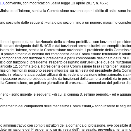
13,
convertito, con modificazioni, dalla legge 13 aprile 2017, n. 46.»;
ro dell'interno, sentita la Commissione nazionale per il diritto di asilo, sono indiv
 sostituite dalle seguenti: «una o più sezioni fino a un numero massimo complessivo 
brio di genere, da un funzionario della carriera prefettizia, con funzioni di presid
diritti umani designato dall'UNHCR e dai funzionari amministrativi con compiti istr
istero dell'interno, sentita la Commissione nazionale. Il presidente della Commissio
a. Il provvedimento di nomina dei componenti della Commissione territoriale è adottat
ciascun componente con funzioni di presidente e per il componente designato dall'UNH
tizio con funzioni di presidente, l'esperto designato dall'UNHCR e due dei funziona
l'articolo 12, comma 1-bis. Il presidente della Commissione fissa i criteri per l'assegn
ni territoriali possono essere integrate, su richiesta del presidente della Commissi
ndo, in relazione a particolari afflussi di richiedenti protezione internazionale, si
i possono essere presiedute anche da funzionari della carriera prefettizia in posiz
della Commissione, un gettone giornaliero di presenza. L'ammontare del gettone di p
i» sono inserite le seguenti: «di cui al comma 3, settimo periodo,» ed è aggiunto
»;
ornamento dei componenti delle medesime Commissioni,» sono inserite le seguenti: «
mministrativo con compiti istruttori della domanda di protezione, ove possibile dell
eterminazione del Presidente, o su richiesta dell'interessato, preventivamente inf