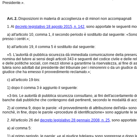
Presidente.».
Art. 2.
Disposizioni in materia di accoglienza e di minori non accompagnati
1. Al
decreto legislativo 18 agosto 2015, n. 142,
sono apportate le seguenti mod
a) all'articolo 10, comma 1, il secondo periodo è sostituito dal seguente: «Sono 
presso i centri.»;
b) all'articolo 19, il comma 5 è sostituito dal seguente:
«5. L'autorità di pubblica sicurezza dà immediata comunicazione della presenza d
nomina del tutore ai sensi degli articoli 343 e seguenti del codice civile e delle r
e delle politiche sociali, con mezzi idonei a garantirne la riservatezza, al fine di
tutela sono adottati dal presidente del tribunale per i minorenni o da un giudice da
giudice che ha emesso il provvedimento reclamato.»;
c) all'articolo 19-bis:
1) dopo il comma 3 è aggiunto il seguente:
«3-bis. Le autorità di pubblica sicurezza consultano, ai fini dell'accertamento dell
banche dati pubbliche che contengono dati pertinenti, secondo le modalità di acc
2) al comma 9, dopo le parole: «Il provvedimento di attribuzione dell'età» sono in
nonchè, in fine, dopo le parole «procedure di identificazione» sono aggiunte le seg
2. All'articolo 26 del
decreto legislativo 28 gennaio 2008, n. 25,
sono apportate 
a) al comma 5:
1) al primo periodo, le parole: «e al giudice tutelare» sono soppresse e dopo le p