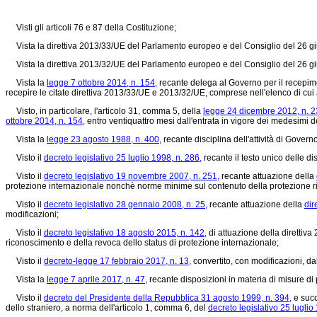
Visti gli articoli 76 e 87 della Costituzione;
Vista la direttiva 2013/33/UE del Parlamento europeo e del Consiglio del 26 giug
Vista la direttiva 2013/32/UE del Parlamento europeo e del Consiglio del 26 giug
Vista la
legge 7 ottobre 2014, n. 154,
recante delega al Governo per il recepime
recepire le citate direttiva 2013/33/UE e 2013/32/UE, comprese nell'elenco di cui all
Visto, in particolare, l'articolo 31, comma 5, della
legge 24 dicembre 2012, n. 2
ottobre 2014, n. 154,
entro ventiquattro mesi dall'entrata in vigore dei medesimi dec
Vista la
legge 23 agosto 1988, n. 400,
recante disciplina dell'attività di Gover
Visto il
decreto legislativo 25 luglio 1998, n. 286,
recante il testo unico delle d
Visto il
decreto legislativo 19 novembre 2007, n. 251,
recante attuazione della
protezione internazionale nonchè norme minime sul contenuto della protezione ri
Visto il
decreto legislativo 28 gennaio 2008, n. 25,
recante attuazione della
dir
modificazioni;
Visto il
decreto legislativo 18 agosto 2015, n. 142,
di attuazione della direttiv
riconoscimento e della revoca dello status di protezione internazionale;
Visto il
decreto-legge 17 febbraio 2017, n. 13,
convertito, con modificazioni, da
Vista la
legge 7 aprile 2017, n. 47,
recante disposizioni in materia di misure di
Visto il
decreto del Presidente della Repubblica 31 agosto 1999, n. 394,
e succ
dello straniero, a norma dell'articolo 1, comma 6, del
decreto legislativo 25 luglio