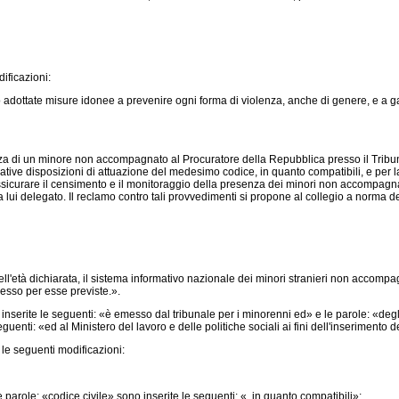
ificazioni:
adottate misure idonee a prevenire ogni forma di violenza, anche di genere, e a ga
i un minore non accompagnato al Procuratore della Repubblica presso il Tribunale 
elative disposizioni di attuazione del medesimo codice, in quanto compatibili, e per 
 assicurare il censimento e il monitoraggio della presenza dei minori non accompagnati
 lui delegato. Il reclamo contro tali provvedimenti si propone al collegio a norma del
'età dichiarata, il sistema informativo nazionale dei minori stranieri non accompagnat
esso per esse previste.».
serite le seguenti: «è emesso dal tribunale per i minorenni ed» e le parole: «degli 
uenti: «ed al Ministero del lavoro e delle politiche sociali ai fini dell'inserimento
le seguenti modificazioni:
arole: «codice civile» sono inserite le seguenti: «, in quanto compatibili»;