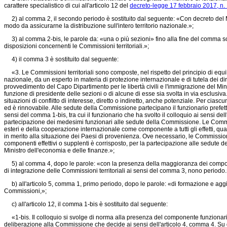
carattere specialistico di cui all'articolo 12 del
decreto-legge 17 febbraio 2017, n. 
2) al comma 2, il secondo periodo è sostituito dal seguente: «Con decreto del Minist
modo da assicurarne la distribuzione sull'intero territorio nazionale.»;
3) al comma 2-bis, le parole da: «una o più sezioni» fino alla fine del comma sono
disposizioni concernenti le Commissioni territoriali.»;
4) il comma 3 è sostituito dal seguente:
«3. Le Commissioni territoriali sono composte, nel rispetto del principio di equili
nazionale, da un esperto in materia di protezione internazionale e di tutela dei 
provvedimento del Capo Dipartimento per le libertà civili e l'immigrazione del Min
funzione di presidente delle sezioni o di alcune di esse sia svolta in via esclusiv
situazioni di conflitto di interesse, diretto o indiretto, anche potenziale. Per 
ed è rinnovabile. Alle sedute della Commissione partecipano il funzionario prefet
sensi del comma 1-bis, tra cui il funzionario che ha svolto il colloquio ai sensi del
partecipazione dei medesimi funzionari alle sedute della Commissione. Le Commissio
esteri e della cooperazione internazionale come componente a tutti gli effetti, qua
in merito alla situazione dei Paesi di provenienza. Ove necessario, le Commission
componenti effettivi o supplenti è corrisposto, per la partecipazione alle sedute 
Ministro dell'economia e delle finanze.»;
5) al comma 4, dopo le parole: «con la presenza della maggioranza dei component
di integrazione delle Commissioni territoriali ai sensi del comma 3, nono periodo.
b) all'articolo 5, comma 1, primo periodo, dopo le parole: «di formazione e aggi
Commissioni,»;
c) all'articolo 12, il comma 1-bis è sostituito dal seguente:
«1-bis. Il colloquio si svolge di norma alla presenza del componente funzionario a
deliberazione alla Commissione che decide ai sensi dell'articolo 4, comma 4. Su d