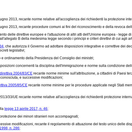
no 2013, recante norme relative all'accoglienza dei richiedenti la protezione inter
no 2013, recante procedure comuni ai fini del riconoscimento e della revoca dello 
nto delle direttive europee e l'attuazione di altri atti dell'Unione europea - legg
'allegato B della medesima legge secondo i principi e criteri direttivi di cui agli ar
34,
che autorizza il Governo ad adottare disposizioni integrative e correttive dei decr
reti legislativi;
no e ordinamento della Presidenza del Consiglio dei ministri;
isposizioni concernenti la disciplina dell'immigrazione e norme sulla condizione dell
direttiva 2004/83/CE
recante norme minime sull'attribuzione, a cittadini di Paesi terz
conosciuta, e successive modificazioni;
ettiva 2005/85/CE
recante norme minime per le procedure applicate negli Stati membri
a 2013/33/UE recante norme relative all'accoglienza dei richiedenti protezione inter
lla
legge 13 aprile 2017, n. 46;
 protezione dei minori stranieri non accompagnati;
essive modificazioni, recante il regolamento di attuazione del testo unico delle dis
 1998, n. 286;