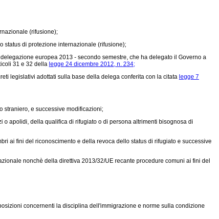
nazionale (rifusione);
status di protezione internazionale (rifusione);
e di delegazione europea 2013 - secondo semestre, che ha delegato il Governo a
ticoli 31 e 32 della
legge 24 dicembre 2012, n. 234;
eti legislativi adottati sulla base della delega conferita con la citata
legge 7
o straniero, e successive modificazioni;
i o apolidi, della qualifica di rifugiato o di persona altrimenti bisognosa di
 ai fini del riconoscimento e della revoca dello status di rifugiato e successive
nazionale nonchè della direttiva 2013/32/UE recante procedure comuni ai fini del
posizioni concernenti la disciplina dell'immigrazione e norme sulla condizione