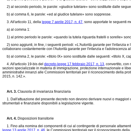
2) al secondo periodo, le parole: «giudice tutelare» sono sostituite dalle seguen
b) al comma 6, le parole: «ed al giudice tutelare» sono soppresse.
3. All'articolo 11, della
legge 7 aprile 2017, n. 47,
sono apportate le seguenti mo
a) al comma 1:
1) al primo periodo le parole: «quando la tutela riguarda fratelli o sorelle» sono 
2) sono aggiunti, in fine, i seguenti periodi: «L'Autorità garante per l'infanzia e 
collaborano costantemente con l'Autorità garante per l'infanzia e l'adolescenza al
b) al comma 2, le parole: «titolo IX» sono sostituite dalle seguenti: «titolo X, cap
4. All'articolo 19-bis del
decreto-legge 17 febbraio 2017, n. 13,
convertito, con 
sezioni specializzate in materia di immigrazione, protezione internazionale e libe
amministrativi innanzi alle Commissioni territoriali per il riconoscimento della pr
2015, n. 142.».
Art. 3.
Clausola di invarianza finanziaria
1. Dall'attuazione del presente decreto non devono derivare nuovi o maggiori one
strumentali e finanziarie disponibili a legislazione vigente.
Art. 4.
Disposizioni transitorie
1. Fino alla nomina dei componenti di cui al contingente di personale altamente qual
legge 13 aprile 2017, n. 46,
le Commissioni territoriali per il riconoscimento della 