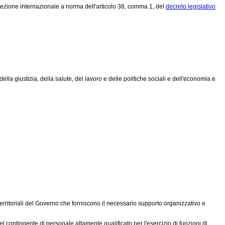
otezione internazionale a norma dell'articolo 38, comma 1, del
decreto legislativo
ella giustizia, della salute, del lavoro e delle politiche sociali e dell'economia e
territoriali del Governo che forniscono il necessario supporto organizzativo e
l contingente di personale altamente qualificato per l'esercizio di funzioni di