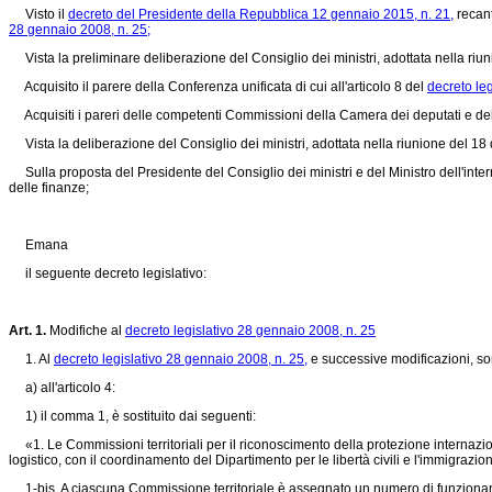
Visto il
decreto del Presidente della Repubblica 12 gennaio 2015, n. 21,
recant
28 gennaio 2008, n. 25;
Vista la preliminare deliberazione del Consiglio dei ministri, adottata nella riu
Acquisito il parere della Conferenza unificata di cui all'articolo 8 del
decreto leg
Acquisiti i pareri delle competenti Commissioni della Camera dei deputati e de
Vista la deliberazione del Consiglio dei ministri, adottata nella riunione del 1
Sulla proposta del Presidente del Consiglio dei ministri e del Ministro dell'interno,
delle finanze;
Emana
il seguente decreto legislativo:
Art. 1.
Modifiche al
decreto legislativo 28 gennaio 2008, n. 25
1. Al
decreto legislativo 28 gennaio 2008, n. 25,
e successive modificazioni, so
a) all'articolo 4:
1) il comma 1, è sostituito dai seguenti:
«1. Le Commissioni territoriali per il riconoscimento della protezione internaziona
logistico, con il coordinamento del Dipartimento per le libertà civili e l'immigrazion
1-bis. A ciascuna Commissione territoriale è assegnato un numero di funzionari ammi