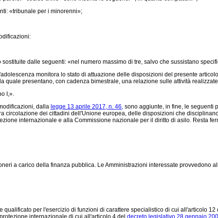
ti: «tribunale per i minorenni»;
dificazioni:
sostituite dalle seguenti: «nel numero massimo di tre, salvo che sussistano specific
l'adolescenza monitora lo stato di attuazione delle disposizioni del presente articolo
la quale presentano, con cadenza bimestrale, una relazione sulle attività realizzate
o I,».
modificazioni, dalla
legge 13 aprile 2017, n. 46,
sono aggiunte, in fine, le seguenti 
ra circolazione dei cittadini dell'Unione europea, delle disposizioni che disciplinan
otezione internazionale e alla Commissione nazionale per il diritto di asilo. Resta fe
ri a carico della finanza pubblica. Le Amministrazioni interessate provvedono all'
ificato per l'esercizio di funzioni di carattere specialistico di cui all'articolo 12
protezione internazionale di cui all'articolo 4 del
decreto legislativo 28 gennaio 200