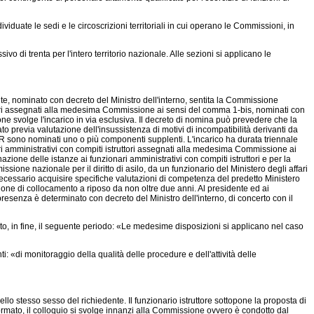
iduate le sedi e le circoscrizioni territoriali in cui operano le Commissioni, in
di trenta per l'intero territorio nazionale. Alle sezioni si applicano le
ente, nominato con decreto del Ministro dell'interno, sentita la Commissione
uttori assegnati alla medesima Commissione ai sensi del comma 1-bis, nominati con
ne svolge l'incarico in via esclusiva. Il decreto di nomina può prevedere che la
o previa valutazione dell'insussistenza di motivi di incompatibilità derivanti da
CR sono nominati uno o più componenti supplenti. L'incarico ha durata triennale
ri amministrativi con compiti istruttori assegnati alla medesima Commissione ai
azione delle istanze ai funzionari amministrativi con compiti istruttori e per la
one nazionale per il diritto di asilo, da un funzionario del Ministero degli affari
a necessario acquisire specifiche valutazioni di competenza del predetto Ministero
ione di collocamento a riposo da non oltre due anni. Al presidente ed ai
resenza è determinato con decreto del Ministro dell'interno, di concerto con il
, in fine, il seguente periodo: «Le medesime disposizioni si applicano nel caso
di monitoraggio della qualità delle procedure e dell'attività delle
o stesso sesso del richiedente. Il funzionario istruttore sottopone la proposta di
ormato, il colloquio si svolge innanzi alla Commissione ovvero è condotto dal