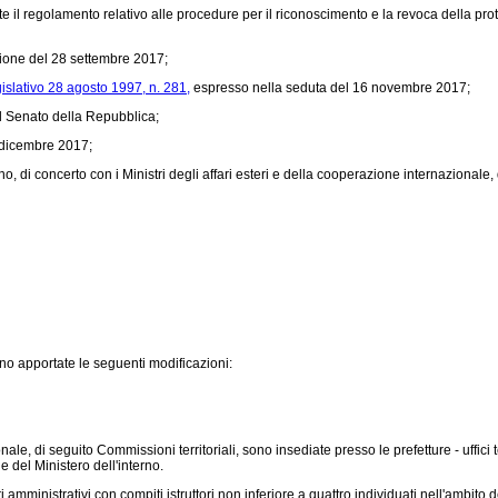
e il regolamento relativo alle procedure per il riconoscimento e la revoca della pr
nione del 28 settembre 2017;
islativo 28 agosto 1997, n. 281,
espresso nella seduta del 16 novembre 2017;
l Senato della Repubblica;
8 dicembre 2017;
 di concerto con i Ministri degli affari esteri e della cooperazione internazionale, d
no apportate le seguenti modificazioni:
le, di seguito Commissioni territoriali, sono insediate presso le prefetture - uffici 
e del Ministero dell'interno.
nistrativi con compiti istruttori non inferiore a quattro individuati nell'ambito de