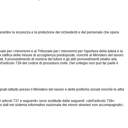
rantire la sicurezza e la protezione dei richiedenti e del personale che opera
per i minorenni e al Tribunale per i minorenni per l'apertura della tutela e la
la ratifica delle misure di accoglienza predisposte, nonchè al Ministero del lavoro
. Il provvedimento di nomina del tutore e gli altri provvedimenti relativi alla
l'articolo 739 del codice di procedura civile. Del collegio non può far parte il
i istituito presso il Ministero del lavoro e delle politiche sociali nonchè le altre
articoli 737 e seguenti» sono sostituite dalle seguenti: «dell'articolo 739»
 dei dati nel sistema informativo nazionale dei minori stranieri non accompagnati»;