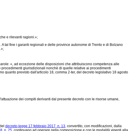
he e rilevanti ragioni.»;
. A tal fine i garanti regionali e delle province autonome di Trento e di Bolzano
.»;
parole: «, ad eccezione delle disposizioni che attribuiscono competenza alle
o procedimenti giurisdizionali nonchè di quelle relative ai procedimenti
rmo quanto previsto dall'articolo 18, comma 2-ter, del decreto legislativo 18 agosto
attuazione dei compiti derivanti dal presente decreto con le risorse umane,
 del
decreto-legge 17 febbraio 2017, n. 13,
convertito, con modificazioni, dalla
8, n. 25,
continuano ad operare nella composizione e con le modalità vigenti alla