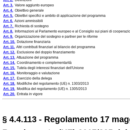
Art. 2.
Definizioni
Art. 3.
Valore aggiunto europeo
Art. 4.
Obiettivo generale
Art. 5.
Obiettivi specifici e ambito di applicazione del programma
Art. 6.
Azioni ammissibili
Art. 7.
Richiesta di sostegno
Art. 8.
Informazioni al Parlamento europeo e al Consiglio sui piani di cooperazi
Art. 9.
Organizzazione del sostegno e partner per le riforme
Art. 10.
Dotazione finanziaria
Art. 11.
Altri contributi finanziari al bilancio del programma
Art. 12.
Esclusione del doppio finanziamento
Art. 13.
Attuazione del programma
Art. 14.
Coordinamento e complementarità
Art. 15.
Tutela degli interessi finanziari dell'Unione
Art. 16.
Monitoraggio e valutazione
Art. 17.
Esercizio della delega
Art. 18.
Modifiche del regolamento (UE) n. 1303/2013
Art. 19.
Modifica del regolamento (UE) n. 1305/2013
Art. 20.
Entrata in vigore
§ 4.4.113 - Regolamento 17 magg