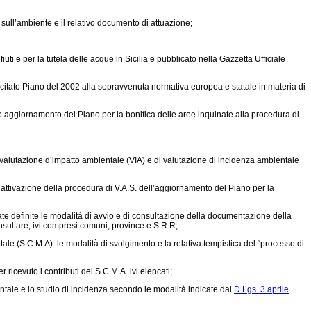
sull’ambiente e il relativo documento di attuazione;
i e per la tutela delle acque in Sicilia e pubblicato nella Gazzetta Ufficiale
il citato Piano del 2002 alla sopravvenuta normativa europea e statale in materia di
tato aggiornamento del Piano per la bonifica delle aree inquinate alla procedura di
 valutazione d’impatto ambientale (VIA) e di valutazione di incidenza ambientale
l’attivazione della procedura di V.A.S. dell’aggiornamento del Piano per la
ate definite le modalità di avvio e di consultazione della documentazione della
nsultare, ivi compresi comuni, province e S.R.R;
ale (S.C.M.A). le modalità di svolgimento e la relativa tempistica del “processo di
ricevuto i contributi dei S.C.M.A. ivi elencati;
entale e lo studio di incidenza secondo le modalità indicate dal
D.Lgs. 3 aprile