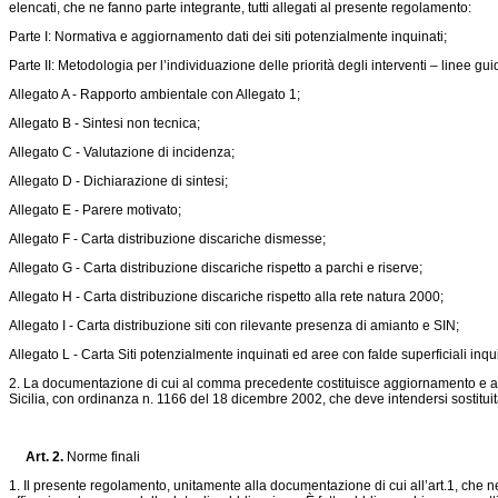
elencati, che ne fanno parte integrante, tutti allegati al presente regolamento:
Parte I: Normativa e aggiornamento dati dei siti potenzialmente inquinati;
Parte II: Metodologia per l’individuazione delle priorità degli interventi – linee gui
Allegato A - Rapporto ambientale con Allegato 1;
Allegato B - Sintesi non tecnica;
Allegato C - Valutazione di incidenza;
Allegato D - Dichiarazione di sintesi;
Allegato E - Parere motivato;
Allegato F - Carta distribuzione discariche dismesse;
Allegato G - Carta distribuzione discariche rispetto a parchi e riserve;
Allegato H - Carta distribuzione discariche rispetto alla rete natura 2000;
Allegato I - Carta distribuzione siti con rilevante presenza di amianto e SIN;
Allegato L - Carta Siti potenzialmente inquinati ed aree con falde superficiali inquin
2. La documentazione di cui al comma precedente costituisce aggiornamento e adeg
Sicilia, con ordinanza n. 1166 del 18 dicembre 2002, che deve intendersi sostituit
Art. 2.
Norme finali
1. Il presente regolamento, unitamente alla documentazione di cui all’art.1, che ne