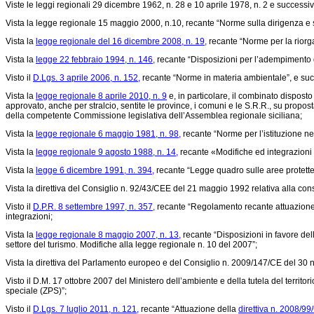
Viste le leggi regionali 29 dicembre 1962, n. 28 e 10 aprile 1978, n. 2 e successiv
Vista la legge regionale 15 maggio 2000, n.10, recante “Norme sulla dirigenza e s
Vista la
legge regionale del 16 dicembre 2008, n. 19,
recante “Norme per la riorg
Vista la
legge 22 febbraio 1994, n. 146,
recante “Disposizioni per l’adempimento d
Visto il
D.Lgs. 3 aprile 2006, n. 152,
recante “Norme in materia ambientale”, e succe
Vista la
legge regionale 8 aprile 2010, n. 9
e, in particolare, il combinato disposto 
approvato, anche per stralcio, sentite le province, i comuni e le S.R.R., su propost
della competente Commissione legislativa dell’Assemblea regionale siciliana;
Vista la
legge regionale 6 maggio 1981, n. 98,
recante “Norme per l’istituzione nel
Vista la
legge regionale 9 agosto 1988, n. 14,
recante «Modifiche ed integrazioni
Vista la
legge 6 dicembre 1991, n. 394,
recante “Legge quadro sulle aree protette
Vista la
direttiva del Consiglio n. 92/43/CEE
del 21 maggio 1992 relativa alla conse
Visto il
D.P.R. 8 settembre 1997, n. 357,
recante “Regolamento recante attuazion
integrazioni;
Vista la
legge regionale 8 maggio 2007, n. 13,
recante “Disposizioni in favore dell
settore del turismo. Modifiche alla legge regionale n. 10 del 2007”;
Vista la direttiva del Parlamento europeo e del Consiglio n. 2009/147/CE del 30 
Visto il D.M. 17 ottobre 2007 del Ministero dell’ambiente e della tutela del territ
speciale (ZPS)”;
Visto il
D.Lgs. 7 luglio 2011, n. 121,
recante “Attuazione della
direttiva n. 2008/99