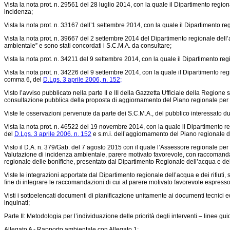
Vista la nota prot. n. 29561 del 28 luglio 2014, con la quale il Dipartimento regio
incidenza;
Vista la nota prot. n. 33167 dell’1 settembre 2014, con la quale il Dipartimento reg
Vista la nota prot. n. 39667 del 2 settembre 2014 del Dipartimento regionale dell’
ambientale” e sono stati concordati i S.C.M.A. da consultare;
Vista la nota prot. n. 34211 del 9 settembre 2014, con la quale il Dipartimento reg
Vista la nota prot. n. 34226 del 9 settembre 2014, con la quale il Dipartimento regi
comma 6, del
D.Lgs. 3 aprile 2006, n. 152;
Visto l’avviso pubblicato nella parte II e III della Gazzetta Ufficiale della Regione 
consultazione pubblica della proposta di aggiornamento del Piano regionale per l
Viste le osservazioni pervenute da parte dei S.C.M.A., del pubblico interessato d
Vista la nota prot. n. 46522 del 19 novembre 2014, con la quale il Dipartimento regi
del
D.Lgs. 3 aprile 2006, n. 152
e s.m.i. dell’aggiornamento del Piano regionale d
Visto il D.A. n. 379/Gab. del 7 agosto 2015 con il quale l’Assessore regionale per i
Valutazione di incidenza ambientale, parere motivato favorevole, con raccomandazi
regionale delle bonifiche, presentato dal Dipartimento Regionale dell’acqua e dei r
Viste le integrazioni apportate dal Dipartimento regionale dell’acqua e dei rifiuti
fine di integrare le raccomandazioni di cui al parere motivato favorevole espresso 
Visti i sottoelencati documenti di pianificazione unitamente ai documenti tecnici 
inquinati;
Parte II: Metodologia per l’individuazione delle priorità degli interventi – linee gui
Allegato A - Rapporto ambientale con Allegato 1;