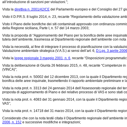
all’introduzione di sanzioni per violazioni.”;
Vista la
direttiva n. 2001/42/CE
del Parlamento europeo e del Consiglio del 27 giug
Visto il D.P.R.S. 8 luglio 2014, n. 23, recante “Regolamento della valutazione ambi
Visto il Piano delle bonifiche dei siti contaminati approvato con ordinanza commis
della Regione siciliana, Parte I, n. 57 del 14 marzo 2003;
Vista la proposta di “Aggiornamento del Piano per la bonifica delle aree inquinate”
tutela dell’ambiente, trasmessa al Dipartimento regionale dell’ambiente con nota
Vista la necessità, al fine di integrare il processo di pianificazione con la valut
Valutazione ambientale strategica (V.A.S.) ai sensi dell’art. 6,
D.Lgs. 3 aprile 2006
Vista la
legge regionale 3 maggio 2001, n. 6,
recante “Disposizioni programmatiche 
Vista la
deliberazione di Giunta 26 febbraio 2015, n. 48,
recante “Competenze in ma
(VINCA)”;
Vista la nota prot. n. 50002 del 12 dicembre 2013, con la quale il Dipartimento reg
bonifica delle aree inquinate, trasmettendo il rapporto ambientale preliminare e la
Vista la nota prot. n. 3313 del 24 gennaio 2014 dell’Assessorato regionale del ter
proposta di aggiornamento di Piano e del relativo processo di VAS e sono stati co
Vista la nota prot. n. 4083 del 31 gennaio 2014, con la quale il Dipartimento regio
VAS”;
Vista la nota prot. n. 14718 del 31 marzo 2014, con la quale il Dipartimento regiona
Considerato che con la nota testé citata il Dipartimento regionale dell’ambiente in
2006, n. 152
e successive modifiche e integrazioni;