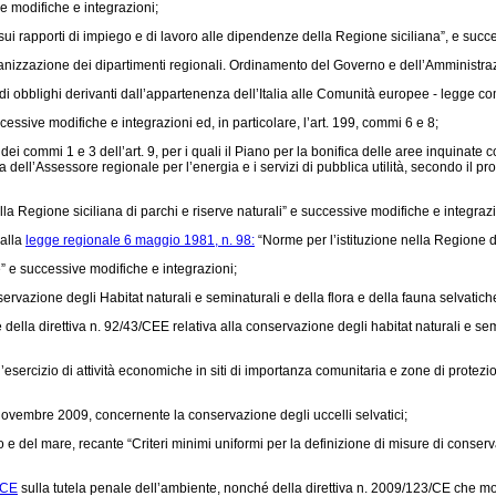
e modifiche e integrazioni;
ui rapporti di impiego e di lavoro alle dipendenze della Regione siciliana”, e succe
anizzazione dei dipartimenti regionali. Ordinamento del Governo e dell’Amministraz
i obblighi derivanti dall’appartenenza dell’Italia alle Comunità europee - legge co
ssive modifiche e integrazioni ed, in particolare, l’art. 199, commi 6 e 8;
dei commi 1 e 3 dell’art. 9, per i quali il Piano per la bonifica delle aree inquinate c
a dell’Assessore regionale per l’energia e i servizi di pubblica utilità, secondo il p
la Regione siciliana di parchi e riserve naturali” e successive modifiche e integrazi
 alla
legge regionale 6 maggio 1981, n. 98:
“Norme per l’istituzione nella Regione di
” e successive modifiche e integrazioni;
rvazione degli Habitat naturali e seminaturali e della flora e della fauna selvatich
e della
direttiva n. 92/43/CEE
relativa alla conservazione degli habitat naturali e se
’esercizio di attività economiche in siti di importanza comunitaria e zone di protezi
novembre 2009, concernente la conservazione degli uccelli selvatici;
orio e del mare, recante “Criteri minimi uniformi per la definizione di misure di cons
/CE
sulla tutela penale dell’ambiente, nonché della
direttiva n. 2009/123/CE
che mo