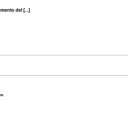
mento del [...]
he.