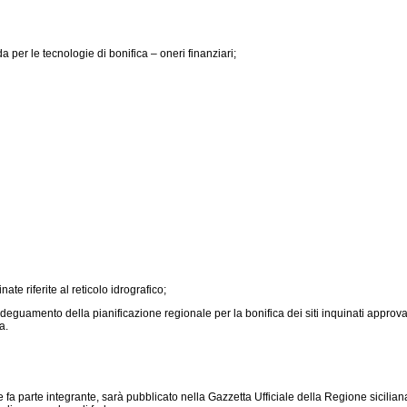
da per le tecnologie di bonifica – oneri finanziari;
ate riferite al reticolo idrografico;
uamento della pianificazione regionale per la bonifica dei siti inquinati approvata
a.
 fa parte integrante, sarà pubblicato nella Gazzetta Ufficiale della Regione siciliana