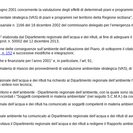
no 2001 concernente la valutazione degli effetti di determinati piani e programmi 
entale strategica (VAS) di piani e programmi nel territorio della Regione siciliana”;
sariale n. 1166 del 18 dicembre 2002 del commissario delegato per l’emergenza rifiut
 elaborata dal Dipartimento regionale dell’acqua e dei rifiuti, al fine di adeguare 
 prot. n. 50002 del 12 dicembre 2013;
azione delle conseguenze sull’ambiente dell’attuazione del Piano, di sottoporre il ci
, n. 152
e successive modifiche e integrazioni;
e finanziarie per l’anno 2001” e, in particolare, l’art. 91;
teria di rilascio dei provvedimenti di valutazione ambientale strategica (VAS), di
ionale dell’acqua e dei rifiuti ha richiesto al Dipartimento regionale dell’ambiente 
 sintesi non tecnica;
ritorio e dell’ambiente - Dipartimento regionale dell’ambiente, con la quale sono st
ncordati i “Soggetti competenti in materia ambientale” (nel seguito S.C.M.A.) da co
nale dell’acqua e dei rifiuti ha comunicato ai soggetti competenti in materia ambient
le ambiente ha comunicato al Dipartimento regionale dell’acqua e dei rifiuti di aver 
vitava il Dipartimento regionale dell’acqua e dei rifiuti a redigere il Rapporto ambi