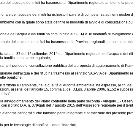
nale dell’acqua e dei rifiuti ha trasmesso al Dipartimento regionale ambiente la pro
ionale dell’acqua e dei rifiuti ha richiesto il parere di competenza agli enti gestori
ambiente con la quale sono state definite le modalità di avvio e di consultazione p
ionale dell’acqua e dei rifiuti ha comunicato ai S.C.M.A. le modalità di svolgimento 
onale dell’acqua e dei rifiuti ha trasmesso alle Province regionali la documentazione
siciliana n. 37 del 12 settembre 2014 dal Dipartimento regionale dell’acqua e dei rifiu
a bonifica delle aree inquinate;
urante il periodo di consultazione pubblica della proposta di aggiornamento di Pian
onale dell’acqua e dei rifiuti ha trasmesso al servizio VAS-VIA del Dipartimento regio
elle bonifiche;
l territorio e l’ambiente, nella qualità di Autorità ambientale, ha espresso, ai fini 
oni, ai sensi dell’articolo 15, comma 1, del D.Lgs. 3 aprile 2006, n.152 e success
ifiuti”;
, sia all’Aggiornamento del Piano contenute nella parte seconda - Allegato 1 - Osser
con il citato D.A. n. 379/gab del 7 agosto 2015 dell’Assessore regionale per il territ
ed elaborati cartografici che formano parte integrante e sostanziale del presente p
da per le tecnologie di bonifica – oneri finanziari;