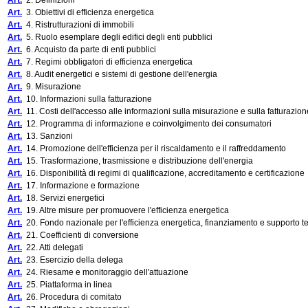
Art.
2. Definizioni
Art.
3. Obiettivi di efficienza energetica
Art.
4. Ristrutturazioni di immobili
Art.
5. Ruolo esemplare degli edifici degli enti pubblici
Art.
6. Acquisto da parte di enti pubblici
Art.
7. Regimi obbligatori di efficienza energetica
Art.
8. Audit energetici e sistemi di gestione dell'energia
Art.
9. Misurazione
Art.
10. Informazioni sulla fatturazione
Art.
11. Costi dell'accesso alle informazioni sulla misurazione e sulla fatturazion
Art.
12. Programma di informazione e coinvolgimento dei consumatori
Art.
13. Sanzioni
Art.
14. Promozione dell'efficienza per il riscaldamento e il raffreddamento
Art.
15. Trasformazione, trasmissione e distribuzione dell'energia
Art.
16. Disponibilità di regimi di qualificazione, accreditamento e certificazione
Art.
17. Informazione e formazione
Art.
18. Servizi energetici
Art.
19. Altre misure per promuovere l'efficienza energetica
Art.
20. Fondo nazionale per l'efficienza energetica, finanziamento e supporto t
Art.
21. Coefficienti di conversione
Art.
22. Atti delegati
Art.
23. Esercizio della delega
Art.
24. Riesame e monitoraggio dell'attuazione
Art.
25. Piattaforma in linea
Art.
26. Procedura di comitato