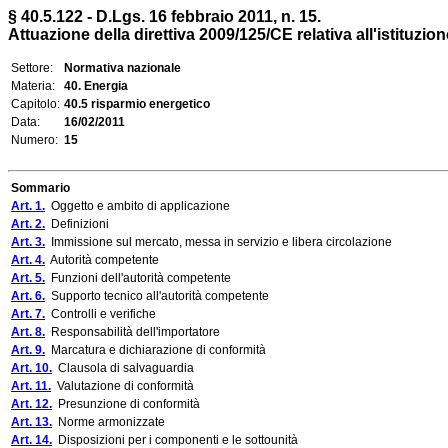
§ 40.5.122 - D.Lgs. 16 febbraio 2011, n. 15.
Attuazione della direttiva 2009/125/CE relativa all'istituzi
Settore:
Normativa nazionale
Materia:
40. Energia
Capitolo:
40.5 risparmio energetico
Data:
16/02/2011
Numero:
15
Sommario
Art. 1.
Oggetto e ambito di applicazione
Art. 2.
Definizioni
Art. 3.
Immissione sul mercato, messa in servizio e libera circolazione
Art. 4.
Autorità competente
Art. 5.
Funzioni dell'autorità competente
Art. 6.
Supporto tecnico all'autorità competente
Art. 7.
Controlli e verifiche
Art. 8.
Responsabilità dell'importatore
Art. 9.
Marcatura e dichiarazione di conformità
Art. 10.
Clausola di salvaguardia
Art. 11.
Valutazione di conformità
Art. 12.
Presunzione di conformità
Art. 13.
Norme armonizzate
Art. 14.
Disposizioni per i componenti e le sottounità