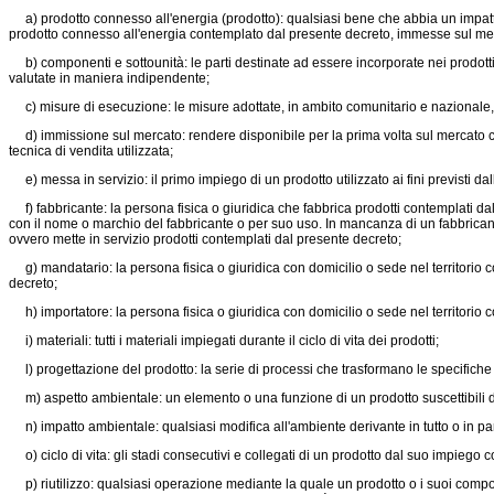
a) prodotto connesso all'energia (prodotto): qualsiasi bene che abbia un impatt
prodotto connesso all'energia contemplato dal presente decreto, immesse sul mercat
b) componenti e sottounità: le parti destinate ad essere incorporate nei prodotti
valutate in maniera indipendente;
c) misure di esecuzione: le misure adottate, in ambito comunitario e nazionale, per
d) immissione sul mercato: rendere disponibile per la prima volta sul mercato co
tecnica di vendita utilizzata;
e) messa in servizio: il primo impiego di un prodotto utilizzato ai fini previsti dal
f) fabbricante: la persona fisica o giuridica che fabbrica prodotti contemplati da
con il nome o marchio del fabbricante o per suo uso. In mancanza di un fabbricante
ovvero mette in servizio prodotti contemplati dal presente decreto;
g) mandatario: la persona fisica o giuridica con domicilio o sede nel territorio 
decreto;
h) importatore: la persona fisica o giuridica con domicilio o sede nel territori
i) materiali: tutti i materiali impiegati durante il ciclo di vita dei prodotti;
l) progettazione del prodotto: la serie di processi che trasformano le specifiche g
m) aspetto ambientale: un elemento o una funzione di un prodotto suscettibili di i
n) impatto ambientale: qualsiasi modifica all'ambiente derivante in tutto o in parte 
o) ciclo di vita: gli stadi consecutivi e collegati di un prodotto dal suo impiego 
p) riutilizzo: qualsiasi operazione mediante la quale un prodotto o i suoi component