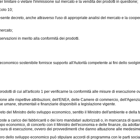
er limitare o vietare l'immissione sul mercato e la vendita dei prodotti in questione;
colo 10;
sente decreto, anche attraverso l'uso di appropriate analisi del mercato e la coopera
mercato;
rvazioni in merito alla conformità dei prodotti.
nomico sostenibile fornisce supporto all'Autorità competente ai fini dello svolgime
odotti di cui all'articolo 1 per verificarne la conformità alle misure di esecuzion
ione alle rispettive attribuzioni, dell'ENEA, delle Camere di commercio, dell'Agenzi
rse umane, strumentali e finanziarie disponibili a legislazione vigente.
o del Ministro dello sviluppo economico, sentito il Ministro dell'ambiente e della tut
ste a carico dei fabbricanti o dei loro mandatari autorizzati o, in mancanza di questi
uppo economico, di concerto con il Ministro dell'economia e delle finanze, da adottarsi
a misura di esecuzione, ovvero dei provvedimenti che danno attuazione alle medesime
stero dello sviluppo economico può stipulare accordi di programma con le parti social