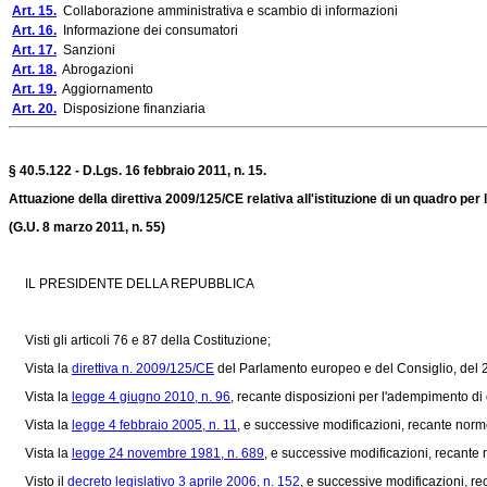
Art. 15.
Collaborazione amministrativa e scambio di informazioni
Art. 16.
Informazione dei consumatori
Art. 17.
Sanzioni
Art. 18.
Abrogazioni
Art. 19.
Aggiornamento
Art. 20.
Disposizione finanziaria
§ 40.5.122 - D.Lgs. 16 febbraio 2011, n. 15.
Attuazione della direttiva 2009/125/CE relativa all'istituzione di un quadro per
(G.U. 8 marzo 2011, n. 55)
IL PRESIDENTE DELLA REPUBBLICA
Visti gli articoli 76 e 87 della Costituzione;
Vista la
direttiva n. 2009/125/CE
del Parlamento europeo e del Consiglio, del 21 
Vista la
legge 4 giugno 2010, n. 96
, recante disposizioni per l'adempimento di o
Vista la
legge 4 febbraio 2005, n. 11
, e successive modificazioni, recante norm
Vista la
legge 24 novembre 1981, n. 689
, e successive modificazioni, recante 
Visto il
decreto legislativo 3 aprile 2006, n. 152
, e successive modificazioni, r