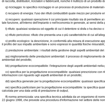
di raccolta, distributori, riciclatori o fabbricanti, nonchè il riutilizzo di un prodott
q) riciclaggio: lo specifico riciclaggio in un processo di produzione di materiali di
r) recupero di energia: l'uso dei rifiuti combustibili quale mezzo per produrre ene
s) recupero: qualsiasi operazione il cui principale risultato sia di permettere ai ri
tale funzione, all'interno dell'impianto o nell'economia in generale, ai sensi della
t) rifiuto: qualsiasi sostanza od oggetto di cui il detentore si disfa o ha deciso o 
u) rifiuto pericoloso: rifiuto che presenta una o più caratteristiche di cui all'alle
v) profilo ecologico: la descrizione, in conformità alla misura di esecuzione applicab
il profilo del suo impatto ambientale e sono espressi in quantità fisiche misurabili;
z) prestazione ambientale: i risultati della gestione degli aspetti ambientali del 
aa) miglioramento delle prestazioni ambientali: il processo di miglioramento del
ambientali del prodotto;
bb) progettazione ecocompatibile: l'integrazione degli aspetti ambientali nella pro
cc) specifica per la progettazione ecocompatibile: qualsiasi prescrizione con rifer
informazioni con riguardo agli aspetti ambientali di un prodotto;
dd) specifica generale per la progettazione ecocompatibile: qualsiasi specifica per
ee) specifica particolare per la progettazione ecocompatibile: la specifica quant
calcolata per una data unità di prestazione di output;
ff) norma armonizzata: una specifica tecnica adottata da un organismo di normal
22 giugno 1998, che prevede una procedura d'informazione nel settore delle norme 