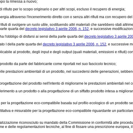
o dopo la rimessa a nuovo;
 rifiuto per lo scopo originario o per altri scopi, escluso il recupero di energia;
rgia attraverso l'incenerimento diretto con o senza altri rifiuti ma con recupero del
fiuti di svolgere un ruolo utile, sostituendo altri materiali che sarebbero stati altrim
 parte quarta del
decreto legislativo 3 aprile 2006, n. 152
, e successive modificazioni
ha l'obbligo di disfarsi ai sensi della parte quarta del
decreto legislativo 3 aprile 20
gato I della parte quarta del
decreto legislativo 3 aprile 2006, n. 152
, e successive m
ile al prodotto, degli input e degli output (quali materiali, emissioni e rifiuti) conn
prodotto da parte del fabbricante come riportati nel suo fascicolo tecnico;
le prestazioni ambientali di un prodotto, nel succedersi delle generazioni, sebbe
gettazione del prodotto nell'intento di migliorarne le prestazioni ambientali nel cor
imento a un prodotto o alla progettazione di un siffatto prodotto intesa a migliorare
 la progettazione eco-compatibile basata sul profilo ecologico di un prodotto senza v
itativa e misurabile per la progettazione eco-compatibile riguardante un particolar
izzazione riconosciuto su mandato della Commissione in conformità alle procedure 
e delle regolamentazioni tecniche, al fine di fissare una prescrizione europea, il c