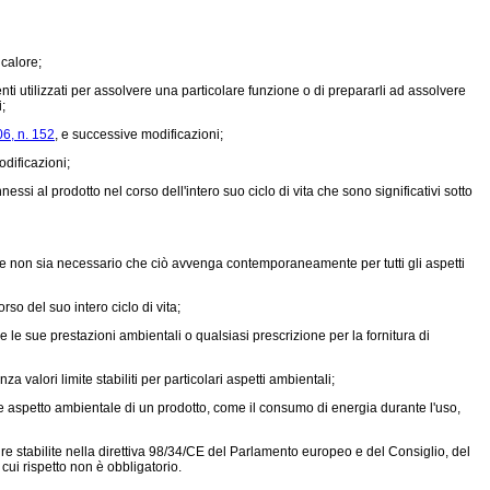
 calore;
enti utilizzati per assolvere una particolare funzione o di prepararli ad assolvere
;
06, n. 152
, e successive modificazioni;
odificazioni;
essi al prodotto nel corso dell'intero suo ciclo di vita che sono significativi sotto
ne non sia necessario che ciò avvenga contemporaneamente per tutti gli aspetti
so del suo intero ciclo di vita;
 le sue prestazioni ambientali o qualsiasi prescrizione per la fornitura di
alori limite stabiliti per particolari aspetti ambientali;
e aspetto ambientale di un prodotto, come il consumo di energia durante l'uso,
stabilite nella direttiva 98/34/CE del Parlamento europeo e del Consiglio, del
ui rispetto non è obbligatorio.