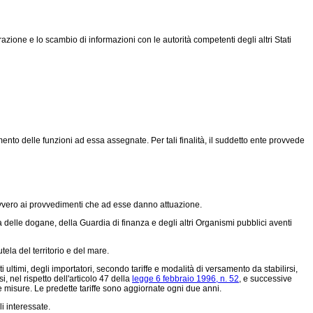
zione e lo scambio di informazioni con le autorità competenti degli altri Stati
nto delle funzioni ad essa assegnate. Per tali finalità, il suddetto ente provvede
e ovvero ai provvedimenti che ad esse danno attuazione.
a delle dogane, della Guardia di finanza e degli altri Organismi pubblici aventi
ela del territorio e del mare.
 ultimi, degli importatori, secondo tariffe e modalità di versamento da stabilirsi,
, nel rispetto dell'articolo 47 della
legge 6 febbraio 1996, n. 52
, e successive
 misure. Le predette tariffe sono aggiornate ogni due anni.
i interessate.