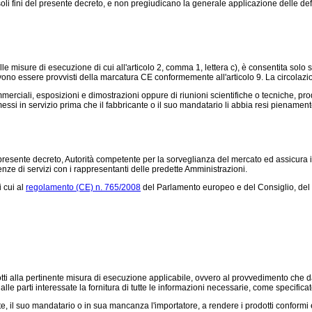
i soli fini del presente decreto, e non pregiudicano la generale applicazione delle defi
 misure di esecuzione di cui all'articolo 2, comma 1, lettera c), è consentita solo 
o essere provvisti della marcatura CE conformemente all'articolo 9. La circolazione
erciali, esposizioni e dimostrazioni oppure di riunioni scientifiche o tecniche, pr
si in servizio prima che il fabbricante o il suo mandatario li abbia resi pienament
 presente decreto, Autorità competente per la sorveglianza del mercato ed assicura i
ze di servizi con i rappresentanti delle predette Amministrazioni.
 cui al
regolamento (CE) n. 765/2008
del Parlamento europeo e del Consiglio, del 
tti alla pertinente misura di esecuzione applicabile, ovvero al provvedimento che d
dalle parti interessate la fornitura di tutte le informazioni necessarie, come specific
nte, il suo mandatario o in sua mancanza l'importatore, a rendere i prodotti conformi