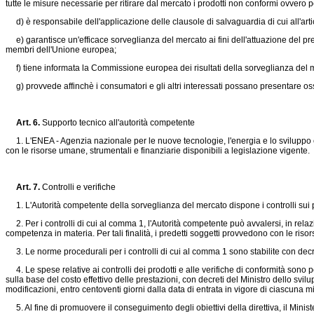
tutte le misure necessarie per ritirare dal mercato i prodotti non conformi ovvero p
d) è responsabile dell'applicazione delle clausole di salvaguardia di cui all'arti
e) garantisce un'efficace sorveglianza del mercato ai fini dell'attuazione del pre
membri dell'Unione europea;
f) tiene informata la Commissione europea dei risultati della sorveglianza del 
g) provvede affinchè i consumatori e gli altri interessati possano presentare osse
Art. 6.
Supporto tecnico all'autorità competente
1. L'ENEA - Agenzia nazionale per le nuove tecnologie, l'energia e lo sviluppo eco
con le risorse umane, strumentali e finanziarie disponibili a legislazione vigente.
Art. 7.
Controlli e verifiche
1. L'Autorità competente della sorveglianza del mercato dispone i controlli sui pr
2. Per i controlli di cui al comma 1, l'Autorità competente può avvalersi, in relaz
competenza in materia. Per tali finalità, i predetti soggetti provvedono con le riso
3. Le norme procedurali per i controlli di cui al comma 1 sono stabilite con decret
4. Le spese relative ai controlli dei prodotti e alle verifiche di conformità sono po
sulla base del costo effettivo delle prestazioni, con decreti del Ministro dello svil
modificazioni, entro centoventi giorni dalla data di entrata in vigore di ciascun
5. Al fine di promuovere il conseguimento degli obiettivi della direttiva, il Mini