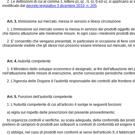
2. Le definizioni di cui al comma 1, lettere p), q) , r), s), t) ed u), si applicano a
modificato dal
decreto legislativo 3 dicembre 2010, n. 205
.
Art. 3.
Immissione sul mercato, messa in servizio e libera circolazione
1. L'immissione sul mercato ovvero la messa in servizio dei prodotti oggetto delle
che danno attuazione alle medesime misure. In ogni caso i medesimi prodotti devon
2. E' consentito che vengano presentati, in particolare in occasione di fiere comm
chiaramente visibile che gli stessi non possono essere immessi sul mercato, nè mes
Art. 4.
Autorità competente
1. Il Ministero dello sviluppo economico è designato, ai fini dell'attuazione del
nell'attuazione delle misure di esecuzione, anche convocando periodiche conferen
2. L'Agenzia delle Dogane è l'autorità responsabile dei controlli alle frontiere di
Art. 5.
Funzioni dell'autorità competente
1. L'Autorità competente di cui all'articolo 4 svolge le seguenti funzioni:
a) vigila sul rispetto delle prescrizioni del presente provvedimento;
b) organizza controlli e verifiche, su scala adeguata, della conformità dei prodo
prelievo di campioni di prodotti per sottoporli a controlli di conformità ed esigere 
c) obbliga, nel caso di prodotti non conformi ai sensi dell'articolo 9, il fabbrica