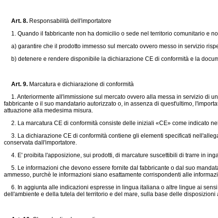
Art. 8.
Responsabilità dell'importatore
1. Quando il fabbricante non ha domicilio o sede nel territorio comunitario e non 
a) garantire che il prodotto immesso sul mercato ovvero messo in servizio rispett
b) detenere e rendere disponibile la dichiarazione CE di conformità e la documen
Art. 9.
Marcatura e dichiarazione di conformità
1. Anteriormente all'immissione sul mercato ovvero alla messa in servizio di un
fabbricante o il suo mandatario autorizzato o, in assenza di quest'ultimo, l'import
attuazione alla medesima misura.
2. La marcatura CE di conformità consiste delle iniziali «CE» come indicato nell
3. La dichiarazione CE di conformità contiene gli elementi specificati nell'allegat
conservata dall'importatore.
4. E' proibita l'apposizione, sui prodotti, di marcature suscettibili di trarre in ing
5. Le informazioni che devono essere fornite dal fabbricante o dal suo mandatario a
ammesso, purchè le informazioni siano esattamente corrispondenti alle informazion
6. In aggiunta alle indicazioni espresse in lingua italiana o altre lingue ai sensi 
dell'ambiente e della tutela del territorio e del mare, sulla base delle disposizioni 