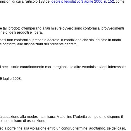
nizioni di cui all'articolo 183 del
decreto legislativo 3 aprile 2006, n. 152
, come
se tali prodotti ottemperano a tali misure ovvero sono conformi ai provvedimenti
 di detti prodotti è libera.
odotti non conformi al presente decreto, a condizione che sia indicato in modo
e conformi alle disposizioni del presente decreto.
l necessario coordinamento con le regioni e le altre Amministrazioni interessate
9 luglio 2008.
à attuazione alla medesima misura. A tale fine l'Autorità competente dispone il
ato nelle misure di esecuzione;
 ed a porre fine alla violazione entro un congruo termine, adottando, se del caso,