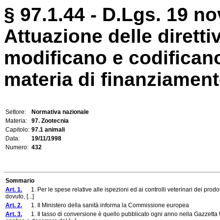
§ 97.1.44 - D.Lgs. 19 n
Attuazione delle dirett
modificano e codificano
materia di finanziamento
Settore:
Normativa nazionale
Materia:
97. Zootecnia
Capitolo:
97.1 animali
Data:
19/11/1998
Numero:
432
Sommario
Art. 1.
1. Per le spese relative alle ispezioni ed ai controlli veterinari dei prodott
dovuto, [...]
Art. 2.
1. Il Ministero della sanità informa la Commissione europea
Art. 3.
1. Il tasso di conversione è quello pubblicato ogni anno nella Gazzetta Uf