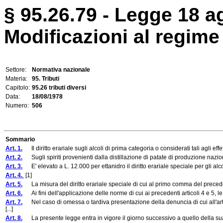
§ 95.26.79 - Legge 18 a
Modificazioni al regime f
Settore:
Normativa nazionale
Materia:
95. Tributi
Capitolo:
95.26 tributi diversi
Data:
18/08/1978
Numero:
506
Sommario
Art. 1.
Il diritto erariale sugli alcoli di prima categoria o considerati tali agli effe
Art. 2.
Sugli spiriti provenienti dalla distillazione di patate di produzione nazion
Art. 3.
E' elevato a L. 12.000 per ettanidro il diritto erariale speciale per gli alcoli
Art. 4.
[1]
Art. 5.
La misura del diritto erariale speciale di cui al primo comma del precedente 
Art. 6.
Ai fini dell'applicazione delle norme di cui ai precedenti articoli 4 e 5, le d
Art. 7.
Nel caso di omessa o tardiva presentazione della denuncia di cui all'art.
[...]
Art. 8.
La presente legge entra in vigore il giorno successivo a quello della sua