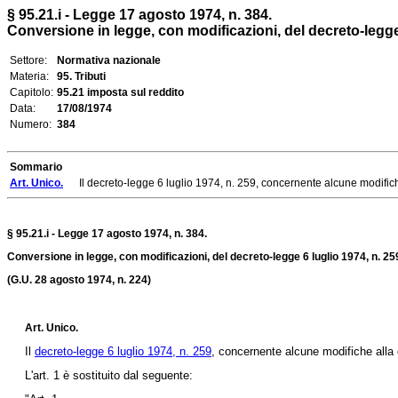
§ 95.21.i - Legge 17 agosto 1974, n. 384.
Conversione in legge, con modificazioni, del decreto-legge 6
Settore:
Normativa nazionale
Materia:
95. Tributi
Capitolo:
95.21 imposta sul reddito
Data:
17/08/1974
Numero:
384
Sommario
Art. Unico.
Il decreto-legge 6 luglio 1974, n. 259, concernente alcune modifiche a
§ 95.21.i - Legge 17 agosto 1974, n. 384.
Conversione in legge, con modificazioni, del decreto-legge 6 luglio 1974, n. 25
(G.U. 28 agosto 1974, n. 224)
Art. Unico.
Il
decreto-legge 6 luglio 1974, n. 259
, concernente alcune modifiche alla d
L'art. 1 è sostituito dal seguente: