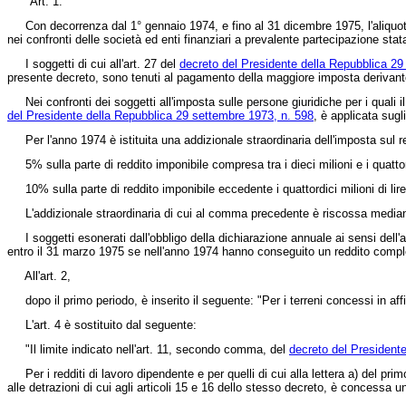
"Art. 1.
Con decorrenza dal 1° gennaio 1974, e fino al 31 dicembre 1975, l'aliquota d
nei confronti delle società ed enti finanziari a prevalente partecipazione st
I soggetti di cui all'art. 27 del
decreto del Presidente della Repubblica 29
presente decreto, sono tenuti al pagamento della maggiore imposta derivante
Nei confronti dei soggetti all'imposta sulle persone giuridiche per i quali il
del Presidente della Repubblica 29 settembre 1973, n. 598
, è applicata sugl
Per l'anno 1974 è istituita una addizionale straordinaria dell'imposta sul red
5% sulla parte di reddito imponibile compresa tra i dieci milioni e i quattordi
10% sulla parte di reddito imponibile eccedente i quattordici milioni di lire
L'addizionale straordinaria di cui al comma precedente è riscossa mediante 
I soggetti esonerati dall'obbligo della dichiarazione annuale ai sensi dell'a
entro il 31 marzo 1975 se nell'anno 1974 hanno conseguito un reddito compless
All'art. 2,
dopo il primo periodo, è inserito il seguente: "Per i terreni concessi in affi
L'art. 4 è sostituito dal seguente:
"Il limite indicato nell'art. 11, secondo comma, del
decreto del President
Per i redditi di lavoro dipendente e per quelli di cui alla lettera a) del pri
alle detrazioni di cui agli articoli 15 e 16 dello stesso decreto, è concessa u