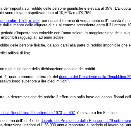
ell'imposta sul reddito delle persone giuridiche è elevata al 35%. L'aliquota d
atale sono elevate rispettivamente al 10,50% e all'8,75%.
 settembre 1973, n. 598
, per i quali il termine di versamento dell'imposta è sc
 dall'aumento delle aliquote di cui al comma precedente entro il 31 ottobre 1
 periodo d'imposta non coincide con l'anno solare, la maggiorazione delle aliquo
i imponibili ragguagliati ad anno solare.
dito delle persone fisiche, da applicarsi alla parte di reddito imponibile che 
ci milioni di lire;
.
ruoli sulla base della dichiarazione annuale dei redditi.
rt. 1, quarto comma, lettera d), del
decreto del Presidente della Repubblica 2
ivo lordo superiore a lire dieci milioni".
tto, la determinazione del reddito è effettuata sulla base dei canoni fissati dal
e della Repubblica 29 settembre 1973, n. 597
, è elevato a lire 5 milioni.
mo comma dell'art. 47 del
decreto del Presidente della Repubblica 29 settembre
na detrazione ulteriore di L.36.000 annue rapportate al periodo di lavoro nell'an