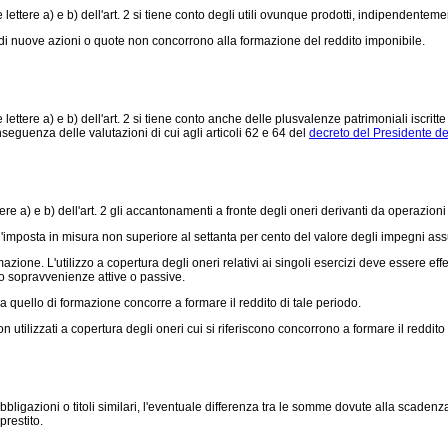
ettere a) e b) dell'art. 2 si tiene conto degli utili ovunque prodotti, indipendenteme
i di nuove azioni o quote non concorrono alla formazione del reddito imponibile.
ettere a) e b) dell'art. 2 si tiene conto anche delle plusvalenze patrimoniali iscrit
nseguenza delle valutazioni di cui agli articoli 62 e 64 del
decreto del Presidente d
ere a) e b) dell'art. 2 gli accantonamenti a fronte degli oneri derivanti da operaz
mposta in misura non superiore al settanta per cento del valore degli impegni ass
zione. L'utilizzo a copertura degli oneri relativi ai singoli esercizi deve essere effe
ono sopravvenienze attive o passive.
 quello di formazione concorre a formare il reddito di tale periodo.
tilizzati a copertura degli oneri cui si riferiscono concorrono a formare il reddito
 obbligazioni o titoli similari, l'eventuale differenza tra le somme dovute alla scad
restito.