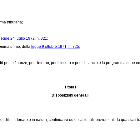
rma tributaria;
legge 24 luglio 1972, n. 321
;
comma primo, della
legge 9 ottobre 1971, n. 825
;
i per le finanze, per l'interno, per il tesoro e per il bilancio e la programmazione 
Titolo I
Disposizioni generali
diti, in denaro o in natura, continuativi od occasionali, provenienti da qualsiasi fo