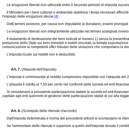
Le erogazioni liberali non utilizzate entro il secondo periodo di imposta succes
Il Ministero per i beni culturali e ambientali stabilisce i tempi necessari affinché 
l'impiego delle erogazioni stesse
[4]
.
Detti termini possono, per causa non imputabile al donatario, essere prorogati
Le erogazioni liberali non integralmente utilizzate nei termini assegnati ovvero uti
Il mutamento di destinazione dei beni indicati al numero 1) senza la preventiva au
prelazione dello Stato sui beni immobili e mobili vincolati, la tentata esportazion
comunicazione ai competenti uffici tributari delle violazioni che comportano la de
L'imposta locale sui redditi non è deducibile.
Art. 7.
(Aliquota dell'imposta)
L'imposta è commisurata al reddito complessivo imponibile con l'aliquota del 2
L'aliquota è ridotta al 7,50 per cento nei confronti delle società ed enti finanziar
Si considerano a prevalente partecipazione statale le società ed enti finanziari i
capitale agli enti autonomi di gestione delle partecipazioni statali di cui alla
legge
Art. 8.
(Scomputo delle ritenute d'acconto)
Dall'imposta determinata a norma dei precedenti articoli si scomputano le ritenu
Se l'ammontare delle ritenute è superiore a quello dell'imposta dovuta il contrib