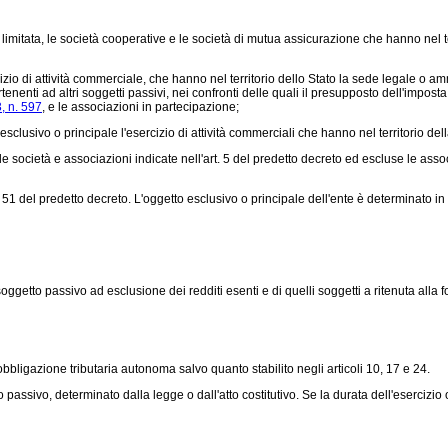
imitata, le società cooperative e le società di mutua assicurazione che hanno nel ter
cizio di attività commerciale, che hanno nel territorio dello Stato la sede legale o a
nenti ad altri soggetti passivi, nei confronti delle quali il presupposto dell'impost
, n. 597
, e le associazioni in partecipazione;
 esclusivo o principale l'esercizio di attività commerciali che hanno nel territorio del
e società e associazioni indicate nell'art. 5 del predetto decreto ed escluse le asso
. 51 del predetto decreto. L'oggetto esclusivo o principale dell'ente è determinato in ba
etto passivo ad esclusione dei redditi esenti e di quelli soggetti a ritenuta alla fonte
ligazione tributaria autonoma salvo quanto stabilito negli articoli 10, 17 e 24.
passivo, determinato dalla legge o dall'atto costitutivo. Se la durata dell'esercizio 