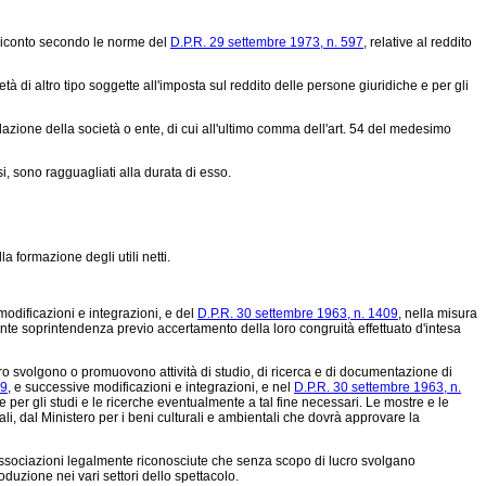
rendiconto secondo le norme del
D.P.R. 29 settembre 1973, n. 597
, relative al reddito
à di altro tipo soggette all'imposta sul reddito delle persone giuridiche e per gli
zione della società o ente, di cui all'ultimo comma dell'art. 54 del medesimo
si, sono ragguagliati alla durata di esso.
formazione degli utili netti.
modificazioni e integrazioni, e del
D.P.R. 30 settembre 1963, n. 1409
, nella misura
ente soprintendenza previo accertamento della loro congruità effettuato d'intesa
cro svolgono o promuovono attività di studio, di ricerca e di documentazione di
89
, e successive modificazioni e integrazioni, e nel
D.P.R. 30 settembre 1963, n.
 e per gli studi e le ricerche eventualmente a tal fine necessari. Le mostre e le
li, dal Ministero per i beni culturali e ambientali che dovrà approvare la
i associazioni legalmente riconosciute che senza scopo di lucro svolgano
oduzione nei vari settori dello spettacolo.