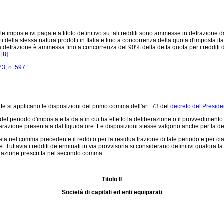
imposte ivi pagate a titolo definitivo su tali redditi sono ammesse in detrazione dal
della stessa natura prodotti in Italia e fino a concorrenza della quota d'imposta itali
 detrazione è ammessa fino a concorrenza del 90% della detta quota per i redditi dell
i
[8]
.
73, n. 597
.
te si applicano le disposizioni del primo comma dell'art. 73 del
decreto del Preside
o del periodo d'imposta e la data in cui ha effetto la deliberazione o il provvediment
chiarazione presentata dal liquidatore. Le disposizioni stesse valgono anche per la de
ata nel comma precedente il reddito per la residua frazione di tale periodo e per ci
e. Tuttavia i redditi determinati in via provvisoria si considerano definitivi qualora 
iarazione prescritta nel secondo comma.
Titolo II
Società di capitali ed enti equiparati