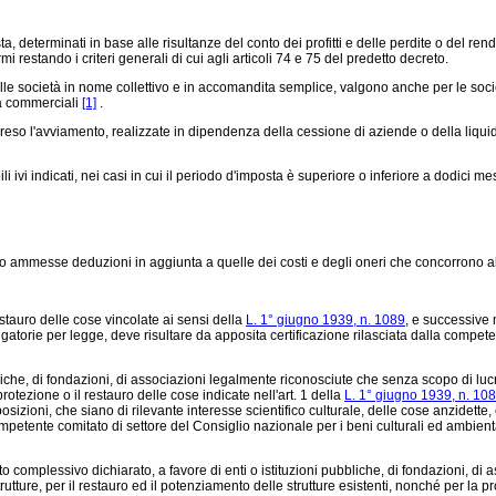
ta, determinati in base alle risultanze del conto dei profitti e delle perdite o del 
i restando i criteri generali di cui agli articoli 74 e 75 del predetto decreto.
lle società in nome collettivo e in accomandita semplice, valgono anche per le societ
ità commerciali
[1]
.
o l'avviamento, realizzate in dipendenza della cessione di aziende o della liquida
ivi indicati, nei casi in cui il periodo d'imposta è superiore o inferiore a dodici me
messe deduzioni in aggiunta a quelle dei costi e degli oneri che concorrono alla 
tauro delle cose vincolate ai sensi della
L. 1° giugno 1939, n. 1089
, e successive 
atorie per legge, deve risultare da apposita certificazione rilasciata dalla compet
bbliche, di fondazioni, di associazioni legalmente riconosciute che senza scopo di lu
protezione o il restauro delle cose indicate nell'art. 1 della
L. 1° giugno 1939, n. 10
osizioni, che siano di rilevante interesse scientifico culturale, delle cose anzidette,
ompetente comitato di settore del Consiglio nazionale per i beni culturali ed ambienta
 complessivo dichiarato, a favore di enti o istituzioni pubbliche, di fondazioni, d
rutture, per il restauro ed il potenziamento delle strutture esistenti, nonché per la pr