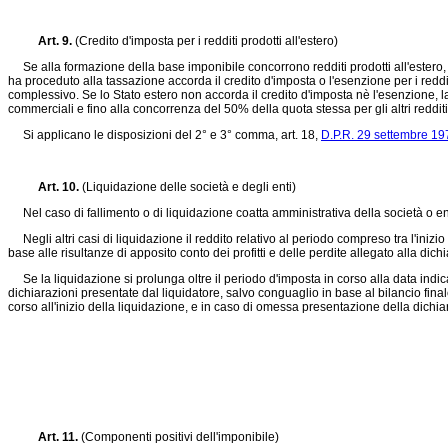
Art. 9.
(Credito d'imposta per i redditi prodotti all'estero)
Se alla formazione della base imponibile concorrono redditi prodotti all'estero, le 
ha proceduto alla tassazione accorda il credito d'imposta o l'esenzione per i redditi 
complessivo. Se lo Stato estero non accorda il credito d'imposta nè l'esenzione, la
commerciali e fino alla concorrenza del 50% della quota stessa per gli altri reddit
Si applicano le disposizioni del 2° e 3° comma, art. 18,
D.P.R. 29 settembre 19
Art. 10.
(Liquidazione delle società e degli enti)
Nel caso di fallimento o di liquidazione coatta amministrativa della società o en
Negli altri casi di liquidazione il reddito relativo al periodo compreso tra l'inizi
base alle risultanze di apposito conto dei profitti e delle perdite allegato alla di
Se la liquidazione si prolunga oltre il periodo d'imposta in corso alla data indic
dichiarazioni presentate dal liquidatore, salvo conguaglio in base al bilancio final
corso all'inizio della liquidazione, e in caso di omessa presentazione della dich
Art. 11.
(Componenti positivi dell'imponibile)