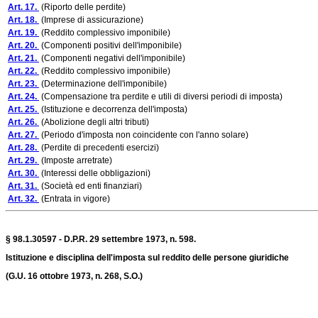
Art. 17.
(Riporto delle perdite)
Art. 18.
(Imprese di assicurazione)
Art. 19.
(Reddito complessivo imponibile)
Art. 20.
(Componenti positivi dell'imponibile)
Art. 21.
(Componenti negativi dell'imponibile)
Art. 22.
(Reddito complessivo imponibile)
Art. 23.
(Determinazione dell'imponibile)
Art. 24.
(Compensazione tra perdite e utili di diversi periodi di imposta)
Art. 25.
(Istituzione e decorrenza dell'imposta)
Art. 26.
(Abolizione degli altri tributi)
Art. 27.
(Periodo d'imposta non coincidente con l'anno solare)
Art. 28.
(Perdite di precedenti esercizi)
Art. 29.
(Imposte arretrate)
Art. 30.
(Interessi delle obbligazioni)
Art. 31.
(Società ed enti finanziari)
Art. 32.
(Entrata in vigore)
§ 98.1.30597 - D.P.R. 29 settembre 1973, n. 598.
Istituzione e disciplina dell'imposta sul reddito delle persone giuridiche
(G.U. 16 ottobre 1973, n. 268, S.O.)