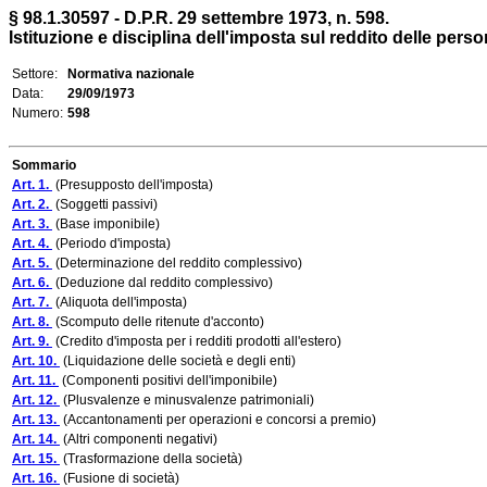
§ 98.1.30597 - D.P.R. 29 settembre 1973, n. 598.
Istituzione e disciplina dell'imposta sul reddito delle pers
Settore:
Normativa nazionale
Data:
29/09/1973
Numero:
598
Sommario
Art. 1.
(Presupposto dell'imposta)
Art. 2.
(Soggetti passivi)
Art. 3.
(Base imponibile)
Art. 4.
(Periodo d'imposta)
Art. 5.
(Determinazione del reddito complessivo)
Art. 6.
(Deduzione dal reddito complessivo)
Art. 7.
(Aliquota dell'imposta)
Art. 8.
(Scomputo delle ritenute d'acconto)
Art. 9.
(Credito d'imposta per i redditi prodotti all'estero)
Art. 10.
(Liquidazione delle società e degli enti)
Art. 11.
(Componenti positivi dell'imponibile)
Art. 12.
(Plusvalenze e minusvalenze patrimoniali)
Art. 13.
(Accantonamenti per operazioni e concorsi a premio)
Art. 14.
(Altri componenti negativi)
Art. 15.
(Trasformazione della società)
Art. 16.
(Fusione di società)