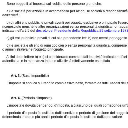
Sono soggetti all'imposta sul reddito delle persone giuridiche:
a) le società per azioni e in accomandita per azioni, le società a responsabilità l
dell'attività;
b) gli altri enti pubblici e privati aventi per oggetto esclusivo o principale l'eser
riconosciute nonché le altre organizzazioni senza personalità giuridica non apparte
indicate nell'art. 5 del
decreto del Presidente della Repubblica 29 settembre 1973
c) gli enti pubblici e privati di cui alla precedente lett. b) non aventi per oggetto
d) le società e gli enti di ogni tipo con o senza personalità giuridica, comprese l
o amministrativa nè l'oggetto principale.
Ai fini delle lettere b) e c) si considerano commerciali le attività indicate nell'art
autenticata, e in mancanza in base all'attività effettivamente esercitata.
Art. 3.
(Base imponibile)
L'imposta si applica sul reddito complessivo netto, formato da tutti i redditi del sogg
Art. 4.
(Periodo d'imposta)
L'imposta è dovuta per periodi d'imposta, a ciascuno dei quali corrisponde un'obb
Il periodo d'imposta è costituito dall'esercizio o periodo di gestione del soggetto 
determinata in due o più anni il periodo d'imposta è costituito dall'anno solare.