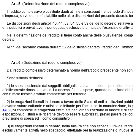
Art. 5.
(Determinazione del reddito complessivo)
Il reddito complessivo è costituito dagli utili netti conseguiti nel periodo d'impos
d'impresa, salvo quanto è stabilito nelle altre disposizioni del presente decreto ferm
Le disposizioni degli articoli 40, 44, 53, 54, 55 e 59 del detto decreto, relative a
enti pubblici e privati aventi per oggetto esclusivo o principale l'esercizio di attiv
Nella determinazione del reddito si tiene conto anche delle plusvalenze, compres
decreto.
Ai fini del secondo comma dell'art. 52 dello stesso decreto i redditi degli immobili 
Art. 6.
(Deduzione dal reddito complessivo)
Dal reddito complessivo determinato a norma dell'articolo precedente non sono am
Sono tuttavia deducibili:
1) le spese sostenute dai soggetti obbligati alla manutenzione, protezione o res
effettivamente rimasta a carico. La necessità delle spese, quando non siano obblig
con l'ufficio tecnico erariale competente per territorio;
2) le erogazioni liberali in denaro a favore dello Stato, di enti o istituzioni pu
rilevante valore culturale e artistico, effettuate per l'acquisto, la manutenzione, la 
1409
, ivi comprese le erogazioni effettuate per l'organizzazione di mostre e di esp
esposizioni, gli studi e le ricerche devono essere autorizzati, previo parere del c
previsione di spesa ed il conto consuntivo ;
3) le erogazioni liberali in denaro, nella misura che non ecceda il 2% del reddito
esclusivamente attività nello spettacolo, effettuate per la realizzazione di nuove st