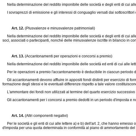
Nella determinazione del reddito imponibile delle società e degli enti di cui alle l
I sovraprezzi di emissione e gli interessi di conguaglio versati dai sottoscrittor
Art. 12.
(Plusvalenze e minusvalenze patrimoniali)
Nella determinazione del reddito imponibile delle società e degli enti di cui alle l
soci, associati o partecipanti, nonché delle minusvalenze iscritte in bilancio in co
Art. 13.
(Accantonamenti per operazioni e concorsi a premio)
Nella determinazione del reddito imponibile delle società ed enti di cui alle lett
Per le operazioni a premio l'accantonamento è deducibile in ciascun periodo d'i
Gli accantonamenti devono affluire in appositi fondi distinti per esercizio di forma
formazione degli stessi e le eventuali differenze rispetto a tale valore costituisc
L'ammontare dei fondi non utilizzati al termine del quarto esercizio successivo a
Gli accantonamenti per i concorsi a premio dedotti in un periodo d'imposta e non u
Art. 14.
(Altri componenti negativi)
Per le società e gli enti di cui alle lettere a) e b) dell'art. 2, che hanno emesso
d'imposta per una quota determinata in conformità al piano di ammortamento del p