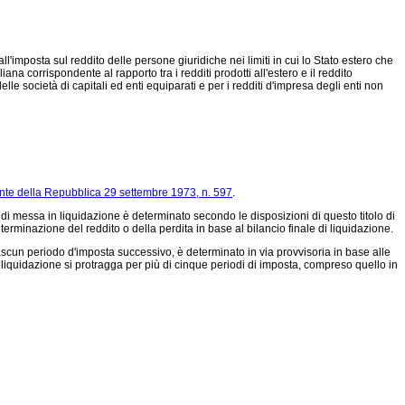
l'imposta sul reddito delle persone giuridiche nei limiti in cui lo Stato estero che
ana corrispondente al rapporto tra i redditi prodotti all'estero e il reddito
e società di capitali ed enti equiparati e per i redditi d'impresa degli enti non
nte della Repubblica 29 settembre 1973, n. 597
.
o di messa in liquidazione è determinato secondo le disposizioni di questo titolo di
terminazione del reddito o della perdita in base al bilancio finale di liquidazione.
ascun periodo d'imposta successivo, è determinato in via provvisoria in base alle
la liquidazione si protragga per più di cinque periodi di imposta, compreso quello in