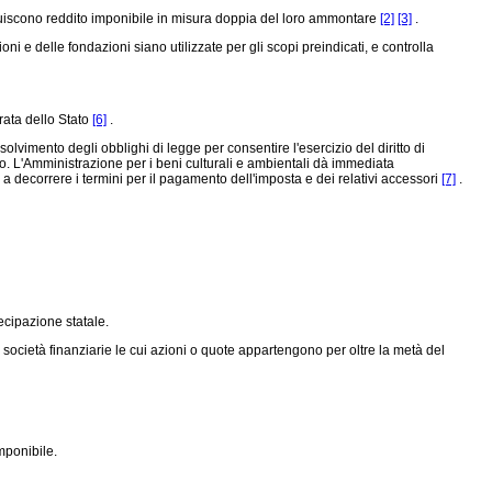
ituiscono reddito imponibile in misura doppia del loro ammontare
[2]
[3]
.
ni e delle fondazioni siano utilizzate per gli scopi preindicati, e controlla
trata dello Stato
[6]
.
vimento degli obblighi di legge per consentire l'esercizio del diritto di
ito. L'Amministrazione per i beni culturali e ambientali dà immediata
a decorrere i termini per il pagamento dell'imposta e dei relativi accessori
[7]
.
tecipazione statale.
società finanziarie le cui azioni o quote appartengono per oltre la metà del
mponibile.