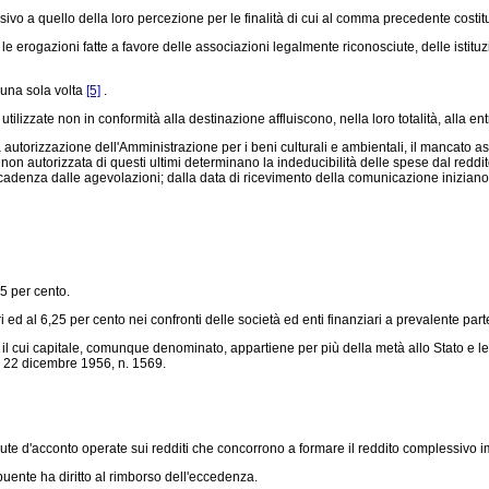
sivo a quello della loro percezione per le finalità di cui al comma precedente cost
le erogazioni fatte a favore delle associazioni legalmente riconosciute, delle istituzio
 una sola volta
[5]
.
lizzate non in conformità alla destinazione affluiscono, nella loro totalità, alla en
torizzazione dell'Amministrazione per i beni culturali e ambientali, il mancato assol
e non autorizzata di questi ultimi determinano la indeducibilità delle spese dal redd
cadenza dalle agevolazioni; dalla data di ricevimento della comunicazione iniziano 
5 per cento.
i ed al 6,25 per cento nei confronti delle società ed enti finanziari a prevalente par
l cui capitale, comunque denominato, appartiene per più della metà allo Stato e le 
 22 dicembre 1956, n. 1569
.
te d'acconto operate sui redditi che concorrono a formare il reddito complessivo i
uente ha diritto al rimborso dell'eccedenza.