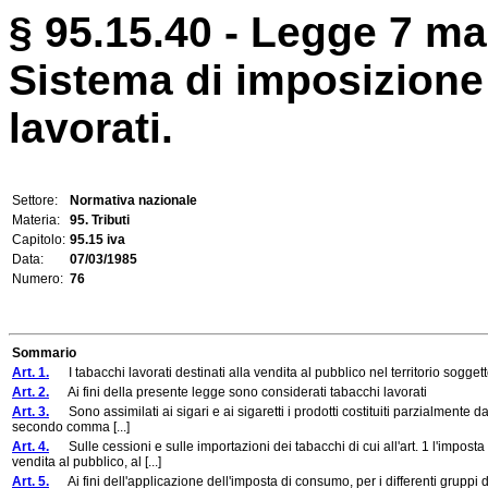
§ 95.15.40 - Legge 7 ma
Sistema di imposizione 
lavorati.
Settore:
Normativa nazionale
Materia:
95. Tributi
Capitolo:
95.15 iva
Data:
07/03/1985
Numero:
76
Sommario
Art. 1.
I tabacchi lavorati destinati alla vendita al pubblico nel territorio sogge
Art. 2.
Ai fini della presente legge sono considerati tabacchi lavorati
Art. 3.
Sono assimilati ai sigari e ai sigaretti i prodotti costituiti parzialmente da
secondo comma [...]
Art. 4.
Sulle cessioni e sulle importazioni dei tabacchi di cui all'art. 1 l'imposta
vendita al pubblico, al [...]
Art. 5.
Ai fini dell'applicazione dell'imposta di consumo, per i differenti gruppi di