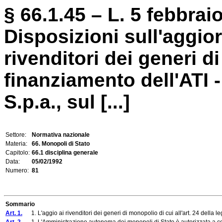
§ 66.1.45 – L. 5 febbraio
Disposizioni sull'aggio
rivenditori dei generi d
finanziamento dell'ATI -
S.p.a., sul [...]
Settore:
Normativa nazionale
Materia:
66. Monopoli di Stato
Capitolo:
66.1 disciplina generale
Data:
05/02/1992
Numero:
81
Sommario
Art. 1.
1. L'aggio ai rivenditori dei generi di monopolio di cui all'art. 24 della l