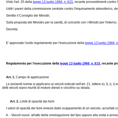
Visto l'art. 25 della
legge 13 luglio 1966, n. 615
, recante provvedimenti contro 
Uditi i pareri della commissione centrale contro l'inquinamento atmosferico, del 
Sentito il Consiglio dei Ministri;
Sulla proposta del Ministro per la sanità, di concerto con i Ministri per l'interno, pe
Decreta:
E' approvato l'unito regolamento per l'esecuzione della
legge 13 luglio 1966, n
Regolamento per l'esecuzione della
legge 13 luglio 1966, n. 615
, recante p
Art. 1.
Campo di applicazione
Le presenti norme si applicano ai veicoli indicati nell'art. 21, lettere e), f), i), 
detti veicoli siano muniti di motore diesel e circolino su strada.
Art. 2.
Limiti di opacità dei fumi
I valori di opacità dei fumi emessi dallo scappamento di un veicolo, accertati con 
A. - Veicoli nuovi: all'atto della omologazione del tipo oppure alla visita e prov