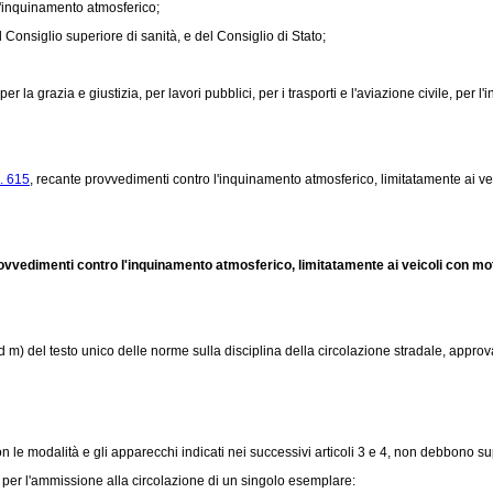
l'inquinamento atmosferico;
Consiglio superiore di sanità, e del Consiglio di Stato;
r la grazia e giustizia, per lavori pubblici, per i trasporti e l'aviazione civile, per l'
. 615
, recante provvedimenti contro l'inquinamento atmosferico, limitatamente ai ve
rovvedimenti contro l'inquinamento atmosferico, limitatamente ai veicoli con mo
l) ed m) del testo unico delle norme sulla disciplina della circolazione stradale, appro
le modalità e gli apparecchi indicati nei successivi articoli 3 e 4, non debbono sup
a per l'ammissione alla circolazione di un singolo esemplare: