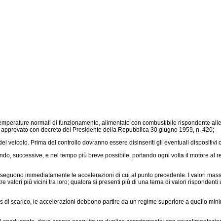
emperature normali di funzionamento, alimentato con combustibile rispondente alle p
to approvato con
decreto del Presidente della Repubblica 30 giugno 1959, n. 420
;
l veicolo. Prima del controllo dovranno essere disinseriti gli eventuali dispositiv
do, successive, e nel tempo più breve possibile, portando ogni volta il motore al 
eguono immediatamente le accelerazioni di cui al punto precedente. I valori massim
re valori più vicini tra loro; qualora si presenti più di una terna di valori rispondent
s di scarico, le accelerazioni debbono partire da un regime superiore a quello min