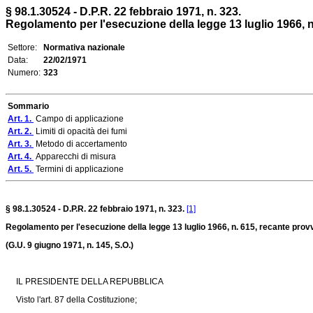
§ 98.1.30524 - D.P.R. 22 febbraio 1971, n. 323.
Regolamento per l'esecuzione della legge 13 luglio 1966, n.
Settore:
Normativa nazionale
Data:
22/02/1971
Numero:
323
Sommario
Art. 1.
Campo di applicazione
Art. 2.
Limiti di opacità dei fumi
Art. 3.
Metodo di accertamento
Art. 4.
Apparecchi di misura
Art. 5.
Termini di applicazione
§ 98.1.30524 - D.P.R. 22 febbraio 1971, n. 323.
[1]
Regolamento per l'esecuzione della legge 13 luglio 1966, n. 615, recante prov
(G.U. 9 giugno 1971, n. 145, S.O.)
IL PRESIDENTE DELLA REPUBBLICA
Visto l'art. 87 della Costituzione;