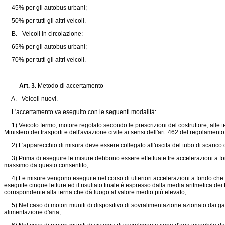
45% per gli autobus urbani;
50% per tutti gli altri veicoli.
B. - Veicoli in circolazione:
65% per gli autobus urbani;
70% per tutti gli altri veicoli.
Art. 3.
Metodo di accertamento
A. - Veicoli nuovi.
L'accertamento va eseguito con le seguenti modalità:
1) Veicolo fermo, motore regolato secondo le prescrizioni del costruttore, alle t
Ministero dei trasporti e dell'aviazione civile ai sensi dell'art. 462 del regolamen
2) L'apparecchio di misura deve essere collegato all'uscita del tubo di scarico de
3) Prima di eseguire le misure debbono essere effettuate tre accelerazioni a fon
massimo da questo consentito;
4) Le misure vengono eseguite nel corso di ulteriori accelerazioni a fondo che s
eseguite cinque letture ed il risultato finale è espresso dalla media aritmetica dei t
corrispondente alla terna che dà luogo al valore medio più elevato;
5) Nel caso di motori muniti di dispositivo di sovralimentazione azionato dai ga
alimentazione d'aria;