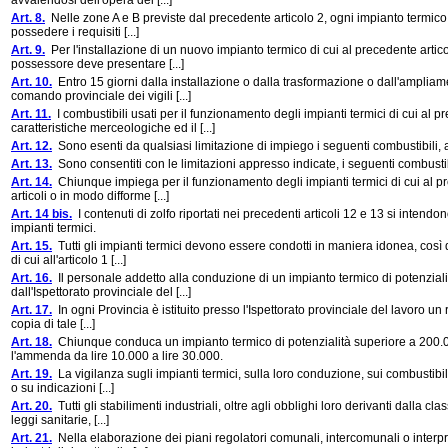
avvalendosi dell'opera dei [...]
Art. 8.
Nelle zone A e B previste dal precedente articolo 2, ogni impianto termico di
possedere i requisiti [...]
Art. 9.
Per l'installazione di un nuovo impianto termico di cui al precedente artico
possessore deve presentare [...]
Art. 10.
Entro 15 giorni dalla installazione o dalla trasformazione o dall'ampliame
comando provinciale dei vigili [...]
Art. 11.
I combustibili usati per il funzionamento degli impianti termici di cui a
caratteristiche merceologiche ed il [...]
Art. 12.
Sono esenti da qualsiasi limitazione di impiego i seguenti combustibili, av
Art. 13.
Sono consentiti con le limitazioni appresso indicate, i seguenti combustib
Art. 14.
Chiunque impiega per il funzionamento degli impianti termici di cui al pre
articoli o in modo difforme [...]
Art. 14 bis.
I contenuti di zolfo riportati nei precedenti articoli 12 e 13 si intendono
impianti termici.
Art. 15.
Tutti gli impianti termici devono essere condotti in maniera idonea, così d
di cui all'articolo 1 [...]
Art. 16.
Il personale addetto alla conduzione di un impianto termico di potenziali
dall'Ispettorato provinciale del [...]
Art. 17.
In ogni Provincia è istituito presso l'Ispettorato provinciale del lavoro un
copia di tale [...]
Art. 18.
Chiunque conduca un impianto termico di potenzialità superiore a 200.00
l'ammenda da lire 10.000 a lire 30.000.
Art. 19.
La vigilanza sugli impianti termici, sulla loro conduzione, sui combustibili 
o su indicazioni [...]
Art. 20.
Tutti gli stabilimenti industriali, oltre agli obblighi loro derivanti dalla c
leggi sanitarie, [...]
Art. 21.
Nella elaborazione dei piani regolatori comunali, intercomunali o interpro