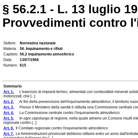
§ 56.2.1 - L. 13 luglio 1
Provvedimenti contro l
Settore:
Normativa nazionale
Materia:
56. Inquinamento e rifiuti
Capitolo:
56.2 inquinamento atmosferico
Data:
13/07/1966
Numero:
615
Sommario
Art. 1.
L'esercizio di impianti termici, alimentati con combustibili minerali solidi 
motorizzati, che [...]
Art. 2.
Ai fini della prevenzione dell'inquinamento atmosferico, il territorio naz
Art. 3.
Presso il Ministero della sanità è istituita una Commissione centrale co
Art. 4.
La Commissione centrale contro l'inquinamento atmosferico:
Art. 5.
In ogni capoluogo di regione, nella quale almeno un Comune risulti interes
regionale contro [...]
Art. 6.
Il Comitato regionale contro l'inquinamento atmosferico:
Art. 7.
Le Amministrazioni provinciali debbono istituire entro un anno dall'entrat