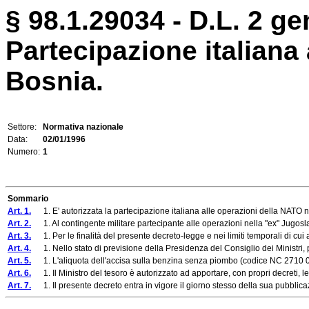
§ 98.1.29034 - D.L. 2 ge
Partecipazione italiana 
Bosnia.
Settore:
Normativa nazionale
Data:
02/01/1996
Numero:
1
Sommario
Art. 1.
1. E' autorizzata la partecipazione italiana alle operazioni della NATO nell
Art. 2.
1. Al contingente militare partecipante alle operazioni nella "ex" Jugoslavia d
Art. 3.
1. Per le finalità del presente decreto-legge e nei limiti temporali di cui all
Art. 4.
1. Nello stato di previsione della Presidenza del Consiglio dei Ministri, per
Art. 5.
1. L'aliquota dell'accisa sulla benzina senza piombo (codice NC 2710 00 2
Art. 6.
1. Il Ministro del tesoro è autorizzato ad apportare, con propri decreti, le
Art. 7.
1. Il presente decreto entra in vigore il giorno stesso della sua pubblicaz