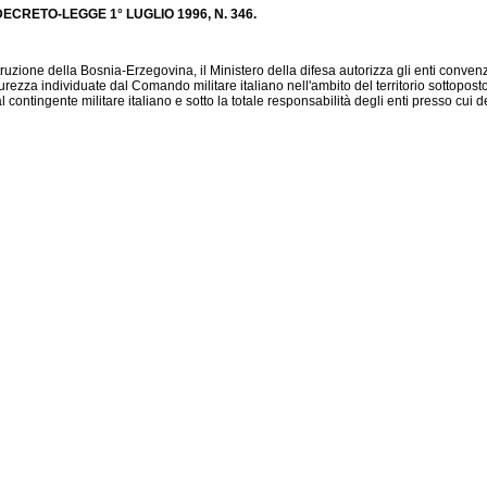
CRETO-LEGGE 1° LUGLIO 1996, N. 346.
struzione della Bosnia-Erzegovina, il Ministero della difesa autorizza gli enti conven
urezza individuate dal Comando militare italiano nell'ambito del territorio sottopost
contingente militare italiano e sotto la totale responsabilità degli enti presso cui det