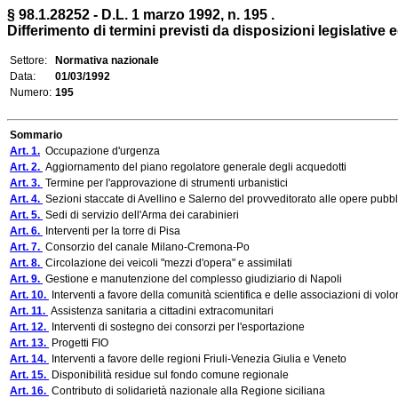
§ 98.1.28252 - D.L. 1 marzo 1992, n. 195 .
Differimento di termini previsti da disposizioni legislative 
Settore:
Normativa nazionale
Data:
01/03/1992
Numero:
195
Sommario
Art. 1.
Occupazione d'urgenza
Art. 2.
Aggiornamento del piano regolatore generale degli acquedotti
Art. 3.
Termine per l'approvazione di strumenti urbanistici
Art. 4.
Sezioni staccate di Avellino e Salerno del provveditorato alle opere pub
Art. 5.
Sedi di servizio dell'Arma dei carabinieri
Art. 6.
Interventi per la torre di Pisa
Art. 7.
Consorzio del canale Milano-Cremona-Po
Art. 8.
Circolazione dei veicoli "mezzi d'opera" e assimilati
Art. 9.
Gestione e manutenzione del complesso giudiziario di Napoli
Art. 10.
Interventi a favore della comunità scientifica e delle associazioni di volo
Art. 11.
Assistenza sanitaria a cittadini extracomunitari
Art. 12.
Interventi di sostegno dei consorzi per l'esportazione
Art. 13.
Progetti FIO
Art. 14.
Interventi a favore delle regioni Friuli-Venezia Giulia e Veneto
Art. 15.
Disponibilità residue sul fondo comune regionale
Art. 16.
Contributo di solidarietà nazionale alla Regione siciliana