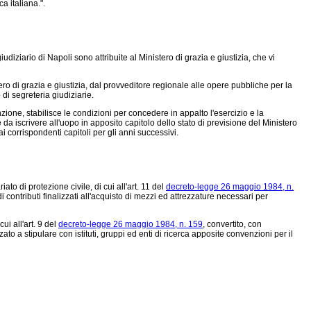
a italiana.".
udiziario di Napoli sono attribuite al Ministero di grazia e giustizia, che vi
o di grazia e giustizia, dal provveditore regionale alle opere pubbliche per la
di segreteria giudiziarie.
nzione, stabilisce le condizioni per concedere in appalto l'esercizio e la
da iscrivere all'uopo in apposito capitolo dello stato di previsione del Ministero
i corrispondenti capitoli per gli anni successivi.
to di protezione civile, di cui all'art. 11 del
decreto-legge 26 maggio 1984, n.
 contributi finalizzati all'acquisto di mezzi ed attrezzature necessari per
ui all'art. 9 del
decreto-legge 26 maggio 1984, n. 159
, convertito, con
zato a stipulare con istituti, gruppi ed enti di ricerca apposite convenzioni per il