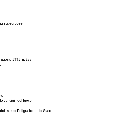
munità europee
15 agosto 1991, n. 277
e
nto
 dei vigili del fuoco
l'Istituto Poligrafico dello Stato