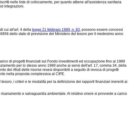
iscritti nelle liste di collocamento, per quanto attiene all'assistenza sanitaria
ed integrazioni.
 cui all'art. 4 della
legge 21 febbraio 1989, n. 83
, possono essere concessi
o 6856 dello stato di previsione del Ministero del tesoro per il medesimo anno
rico di progetti finanziati sul Fondo investimenti ed occupazione fino al 1989
ziamento per lo stesso anno 198
9 anche ai sensi dell'art. 17, comma 34, della
 dei rifiuti delle risorse resesi disponibili a seguito di revoca di progetti
mento nella proposta complessiva al CIPE.
ro, i criteri e le modalità per la definizione dei rapporti finanziari inerenti ai
i di risanamento e salvaguardia ambientale. Al relativo onere si provvede a carico