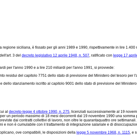
la regione siciliana, è fissato per gli anni 1989 e 1990, rispettivamente in lire 1.400 m
ll'art. 3 del
decreto legislativo 12 aprile 1948, n. 507
, ratificato con
legge 17 april
ardi per l'anno 1990 e a lire 210 miliardi per l'anno 1991, si provvede:
nto residui del capitolo 7751 dello stato di previsione del Ministero del tesoro per 
dello stanziamento iscritto al capitolo 9001 dello stato di previsione del Minister
cui al
decreto-legge 4 ottobre 1990, n. 275
, licenziati successivamente al 19 novemb
 per un periodo massimo di 18 mesi decorrenti dal 19 novembre 1990 una somma pari
e previste dai contratti collettivi di lavoro, non oltre le quarantaquattro ore setti
ioni e non è cumulabile con il trattamento di integrazione salariale e di disoccupazio
pplicano, ove compatibili, le disposizioni della
legge 5 novembre 1968, n. 1115
, e 