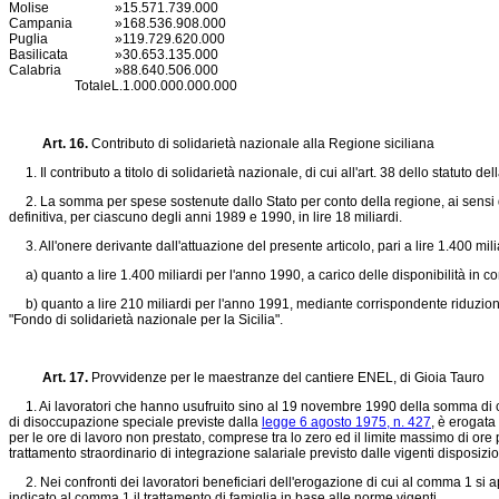
Molise
»
15.571.739.000
Campania
»
168.536.908.000
Puglia
»
119.729.620.000
Basilicata
»
30.653.135.000
Calabria
»
88.640.506.000
Totale
L.
1.000.000.000.000
Art. 16.
Contributo di solidarietà nazionale alla Regione siciliana
1. Il contributo a titolo di solidarietà nazionale, di cui all'art. 38 dello statuto del
2. La somma per spese sostenute dallo Stato per conto della regione, ai sensi de
definitiva, per ciascuno degli anni 1989 e 1990, in lire 18 miliardi.
3. All'onere derivante dall'attuazione del presente articolo, pari a lire 1.400 mili
a) quanto a lire 1.400 miliardi per l'anno 1990, a carico delle disponibilità in co
b) quanto a lire 210 miliardi per l'anno 1991, mediante corrispondente riduzione 
"Fondo di solidarietà nazionale per la Sicilia".
Art. 17.
Provvidenze per le maestranze del cantiere ENEL, di Gioia Tauro
1. Ai lavoratori che hanno usufruito sino al 19 novembre 1990 della somma di 
di disoccupazione speciale previste dalla
legge 6 agosto 1975, n. 427
, è erogata
per le ore di lavoro non prestato, comprese tra lo zero ed il limite massimo di or
trattamento straordinario di integrazione salariale previsto dalle vigenti disposiz
2. Nei confronti dei lavoratori beneficiari dell'erogazione di cui al comma 1 si a
indicato al comma 1 il trattamento di famiglia in base alle norme vigenti.