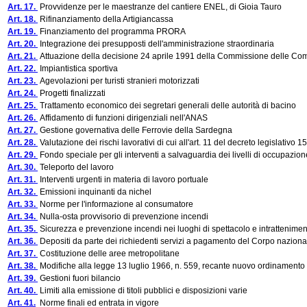
Art. 17.
Provvidenze per le maestranze del cantiere ENEL, di Gioia Tauro
Art. 18.
Rifinanziamento della Artigiancassa
Art. 19.
Finanziamento del programma PRORA
Art. 20.
Integrazione dei presupposti dell'amministrazione straordinaria
Art. 21.
Attuazione della decisione 24 aprile 1991 della Commissione delle Co
Art. 22.
Impiantistica sportiva
Art. 23.
Agevolazioni per turisti stranieri motorizzati
Art. 24.
Progetti finalizzati
Art. 25.
Trattamento economico dei segretari generali delle autorità di bacino
Art. 26.
Affidamento di funzioni dirigenziali nell'ANAS
Art. 27.
Gestione governativa delle Ferrovie della Sardegna
Art. 28.
Valutazione dei rischi lavorativi di cui all'art. 11 del decreto legislativo 
Art. 29.
Fondo speciale per gli interventi a salvaguardia dei livelli di occupazion
Art. 30.
Teleporto del lavoro
Art. 31.
Interventi urgenti in materia di lavoro portuale
Art. 32.
Emissioni inquinanti da nichel
Art. 33.
Norme per l'informazione al consumatore
Art. 34.
Nulla-osta provvisorio di prevenzione incendi
Art. 35.
Sicurezza e prevenzione incendi nei luoghi di spettacolo e intrattenime
Art. 36.
Depositi da parte dei richiedenti servizi a pagamento del Corpo nazionale
Art. 37.
Costituzione delle aree metropolitane
Art. 38.
Modifiche alla legge 13 luglio 1966, n. 559, recante nuovo ordinamento del
Art. 39.
Gestioni fuori bilancio
Art. 40.
Limiti alla emissione di titoli pubblici e disposizioni varie
Art. 41.
Norme finali ed entrata in vigore