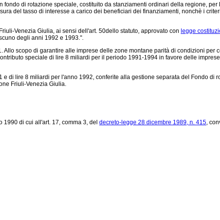
 un fondo di rotazione speciale, costituito da stanziamenti ordinari della regione, p
a del tasso di interesse a carico dei beneficiari dei finanziamenti, nonchè i criteri e
riuli-Venezia Giulia, ai sensi dell'art. 50dello statuto, approvato con
legge costituz
iascuno degli anni 1992 e 1993.".
- 1. Allo scopo di garantire alle imprese delle zone montane parità di condizioni per co
ontributo speciale di lire 8 miliardi per il periodo 1991-1994 in favore delle impres
 e di lire 8 miliardi per l'anno 1992, conferite alla gestione separata del Fondo di r
ione Friuli-Venezia Giulia.
 1990 di cui all'art. 17, comma 3, del
decreto-legge 28 dicembre 1989, n. 415
, con