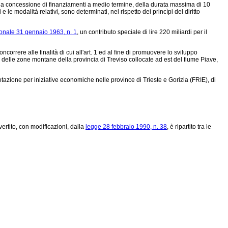
er la concessione di finanziamenti a medio termine, della durata massima di 10
 le modalità relativi, sono determinati, nel rispetto dei princìpi del diritto
ionale 31 gennaio 1963, n. 1
, un contributo speciale di lire 220 miliardi per il
ncorrere alle finalità di cui all'art. 1 ed al fine di promuovere lo sviluppo
e delle zone montane della provincia di Treviso collocate ad est del fiume Piave,
otazione per iniziative economiche nelle province di Trieste e Gorizia (FRIE), di
vertito, con modificazioni, dalla
legge 28 febbraio 1990, n. 38
, è ripartito tra le