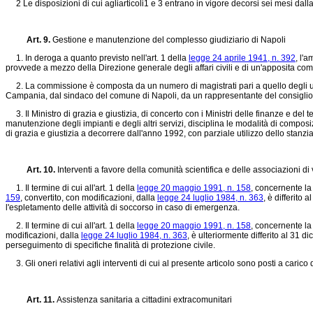
2 Le disposizioni di cui agliarticoli1 e 3 entrano in vigore decorsi sei mesi dalla
Art. 9.
Gestione e manutenzione del complesso giudiziario di Napoli
1. In deroga a quanto previsto nell'art. 1 della
legge 24 aprile 1941, n. 392
, l'
provvede a mezzo della Direzione generale degli affari civili e di un'apposita com
2. La commissione è composta da un numero di magistrati pari a quello degli uffici
Campania, dal sindaco del comune di Napoli, da un rappresentante del consiglio del
3. Il Ministro di grazia e giustizia, di concerto con i Ministri delle finanze e del 
manutenzione degli impianti e degli altri servizi, disciplina le modalità di compos
di grazia e giustizia a decorrere dall'anno 1992, con parziale utilizzo dello stanzi
Art. 10.
Interventi a favore della comunità scientifica e delle associazioni di
1. Il termine di cui all'art. 1 della
legge 20 maggio 1991, n. 158
, concernente la 
159
, convertito, con modificazioni, dalla
legge 24 luglio 1984, n. 363
, è differito
l'espletamento delle attività di soccorso in caso di emergenza.
2. Il termine di cui all'art. 1 della
legge 20 maggio 1991, n. 158
, concernente la 
modificazioni, dalla
legge 24 luglio 1984, n. 363
, è ulteriormente differito al 31 d
perseguimento di specifiche finalità di protezione civile.
3. Gli oneri relativi agli interventi di cui al presente articolo sono posti a carico 
Art. 11.
Assistenza sanitaria a cittadini extracomunitari