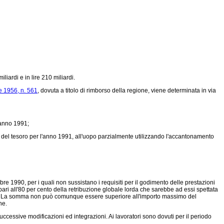
iliardi e in lire 210 miliardi.
e 1956, n. 561
, dovuta a titolo di rimborso della regione, viene determinata in via
l'anno 1991;
o del tesoro per l'anno 1991, all'uopo parzialmente utilizzando l'accantonamento
re 1990, per i quali non sussistano i requisiti per il godimento delle prestazioni
 all'80 per cento della retribuzione globale lorda che sarebbe ad essi spettata
manali. La somma non può comunque essere superiore all'importo massimo del
ne.
successive modificazioni ed integrazioni. Ai lavoratori sono dovuti per il periodo