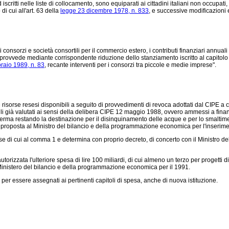
critti nelle liste di collocamento, sono equiparati ai cittadini italiani non occupati, 
di cui all'art. 63 della
legge 23 dicembre 1978, n. 833
, e successive modificazioni 
onsorzi e società consortili per il commercio estero, i contributi finanziari annuali di
 si provvede mediante corrispondente riduzione dello stanziamento iscritto al capitol
raio 1989, n. 83
, recante interventi per i consorzi tra piccole e medie imprese".
orse resesi disponibili a seguito di provvedimenti di revoca adottati dal CIPE a ca
già valutati ai sensi della
delibera CIPE 12 maggio 1988, ovvero ammessi a finan
ferma restando la destinazione per il disinquinamento delle acque e per lo smaltimento
a la proposta al Ministro del bilancio e della programmazione economica per l'inseri
 cui al comma 1 e determina con proprio decreto, di concerto con il Ministro del teso
autorizzata l'ulteriore spesa di lire 100 miliardi, di cui almeno un terzo per progett
el Ministero del bilancio e della programmazione economica per il 1991.
 per essere assegnati ai pertinenti capitoli di spesa, anche di nuova istituzione.