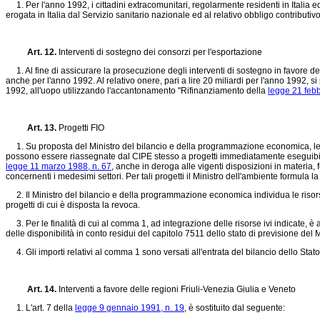
1. Per l'anno 1992, i cittadini extracomunitari, regolarmente residenti in Italia ed is
erogata in Italia dal Servizio sanitario nazionale ed al relativo obbligo contributivo 
Art. 12.
Interventi di sostegno dei consorzi per l'esportazione
1. Al fine di assicurare la prosecuzione degli interventi di sostegno in favore dei c
anche per l'anno 1992. Al relativo onere, pari a lire 20 miliardi per l'anno 1992,
1992, all'uopo utilizzando l'accantonamento "Rifinanziamento della
legge 21 febb
Art. 13.
Progetti FIO
1. Su proposta del Ministro del bilancio e della programmazione economica, le ris
possono essere riassegnate dal CIPE stesso a progetti immediatamente eseguibili 
legge 11 marzo 1988, n. 67
, anche in deroga alle vigenti disposizioni in materia, 
concernenti i medesimi settori. Per tali progetti il Ministro dell'ambiente formul
2. Il Ministro del bilancio e della programmazione economica individua le risorse di
progetti di cui è disposta la revoca.
3. Per le finalità di cui al comma 1, ad integrazione delle risorse ivi indicate, è 
delle disponibilità in conto residui del capitolo 7511 dello stato di previsione d
4. Gli importi relativi al comma 1 sono versati all'entrata del bilancio dello Stato
Art. 14.
Interventi a favore delle regioni Friuli-Venezia Giulia e Veneto
1. L'art. 7 della
legge 9 gennaio 1991, n. 19
, è sostituito dal seguente: