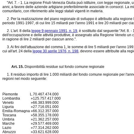
"Art. 7. - 1. La regione Friuli-Venezia Giulia può istituire, con legge regionale,
anni, a favore delle aziende artigiane preferibilmente associate in consorzi. La misur
comunitario, con riferimento alle leggi statali vigenti in materia.
2. Per la realizzazione del piano regionale di sviluppo è attribuito alla regione F
periodo 1991-1997, di cui lire 15 miliardi per l'anno 1991 e lire 20 miliardi per c
2. L'art. 8 della
legge 9 gennaio 1991, n. 19
, è sostituito dal seguente:"Art. 8. 
dell'occupazione e delle attività produttive, è assegnato alla Regione Veneto un c
in ragione di lire 2 miliardi per ciascun anno.".
3. Ai fini dell'attuazione del comma 1, le somme di lire 5 miliardi per l'anno 1991
cui all'art. 24 della
legge 30 aprile 1976, n. 198
, devono essere attribuite alla reg
Art. 15.
Disponibilità residue sul fondo comune regionale
1. Il residuo importo di lire 1.000 miliardi del fondo comune regionale per l'anno
regioni nel modo seguente:
Piemonte
L.
70.467.474.000
Lombardia
»
125.757.417.000
Veneto
»
66.383.999.000
Liguria
»
27.716.051.000
Emilia-Romagna
»
66.312.357.000
Toscana
»
58.355.178.000
Umbria
»
21.362.257.000
Marche
»
29.577.469.000
Lazio
»
77.314.262.000
Abruzzo
»
33.621.628.000