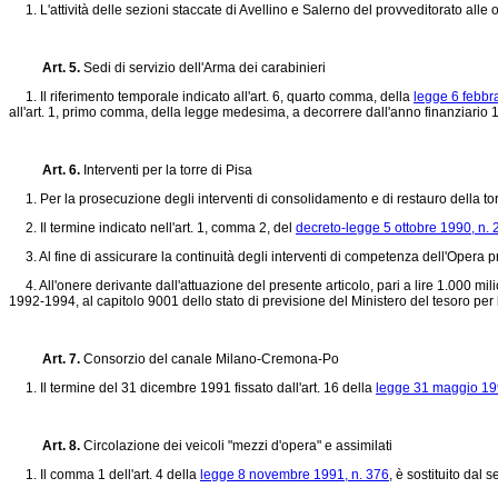
1. L'attività delle sezioni staccate di Avellino e Salerno del provveditorato all
Art. 5.
Sedi di servizio dell'Arma dei carabinieri
1. Il riferimento temporale indicato all'art. 6, quarto comma, della
legge 6 febbr
all'art. 1, primo comma, della legge medesima, a decorrere dall'anno finanziario 
Art. 6.
Interventi per la torre di Pisa
1. Per la prosecuzione degli interventi di consolidamento e di restauro della torr
2. Il termine indicato nell'art. 1, comma 2, del
decreto-legge 5 ottobre 1990, n. 
3. Al fine di assicurare la continuità degli interventi di competenza dell'Opera pri
4. All'onere derivante dall'attuazione del presente articolo, pari a lire 1.000 mili
1992-1994, al capitolo 9001 dello stato di previsione del Ministero del tesoro per 
Art. 7.
Consorzio del canale Milano-Cremona-Po
1. Il termine del 31 dicembre 1991 fissato dall'art. 16 della
legge 31 maggio 19
Art. 8.
Circolazione dei veicoli "mezzi d'opera" e assimilati
1. Il comma 1 dell'art. 4 della
legge 8 novembre 1991, n. 376
, è sostituito dal 