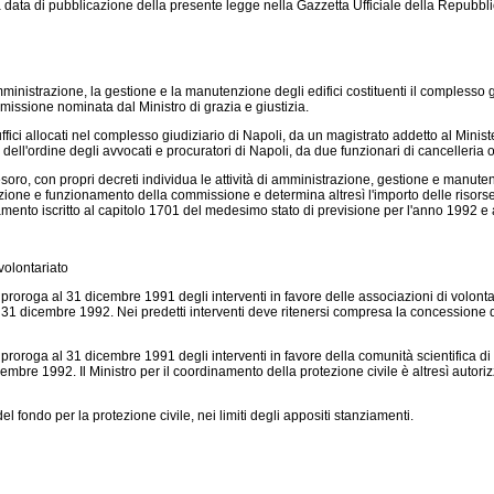
 data di pubblicazione della presente legge nella Gazzetta Ufficiale della Repubblic
amministrazione, la gestione e la manutenzione degli edifici costituenti il complesso gi
missione nominata dal Ministro di grazia e giustizia.
 allocati nel complesso giudiziario di Napoli, da un magistrato addetto al Minister
l'ordine degli avvocati e procuratori di Napoli, da due funzionari di cancelleria o 
tesoro, con propri decreti individua le attività di amministrazione, gestione e manute
izione e funzionamento della commissione e determina altresì l'importo delle risorse 
amento iscritto al capitolo 1701 del medesimo stato di previsione per l'anno 1992 e a
 volontariato
proroga al 31 dicembre 1991 degli interventi in favore delle associazioni di volontaria
 al 31 dicembre 1992. Nei predetti interventi deve ritenersi compresa la concessione di
proroga al 31 dicembre 1991 degli interventi in favore della comunità scientifica di c
icembre 1992. Il Ministro per il coordinamento della protezione civile è altresì autoriz
del fondo per la protezione civile, nei limiti degli appositi stanziamenti.