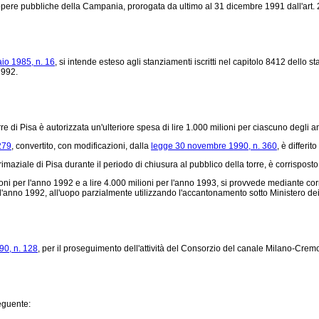
e opere pubbliche della Campania, prorogata da ultimo al 31 dicembre 1991 dall'art. 
aio 1985, n. 16
, si intende esteso agli stanziamenti iscritti nel capitolo 8412 dello st
1992.
e di Pisa è autorizzata un'ulteriore spesa di lire 1.000 milioni per ciascuno degli 
279
, convertito, con modificazioni, dalla
legge 30 novembre 1990, n. 360
, è differi
maziale di Pisa durante il periodo di chiusura al pubblico della torre, è corrisposto a
oni per l'anno 1992 e a lire 4.000 milioni per l'anno 1993, si provvede mediante corr
l'anno 1992, all'uopo parzialmente utilizzando l'accantonamento sotto Ministero dei la
90, n. 128
, per il proseguimento dell'attività del Consorzio del canale Milano-Cre
seguente: