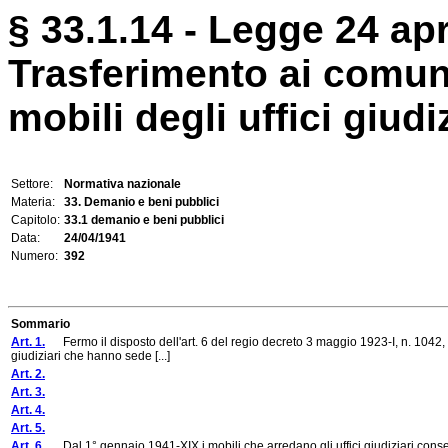
§ 33.1.14 - Legge 24 apr
Trasferimento ai comuni 
mobili degli uffici giudiz
Settore:
Normativa nazionale
Materia:
33. Demanio e beni pubblici
Capitolo:
33.1 demanio e beni pubblici
Data:
24/04/1941
Numero:
392
Sommario
Art. 1.
Fermo il disposto dell'art. 6 del regio decreto 3 maggio 1923-I, n. 1042, pe
giudiziari che hanno sede [...]
Art. 2.
Art. 3.
Art. 4.
Art. 5.
Art. 6.
Dal 1° gennaio 1941-XIX i mobili che arredano gli uffici giudiziari conser