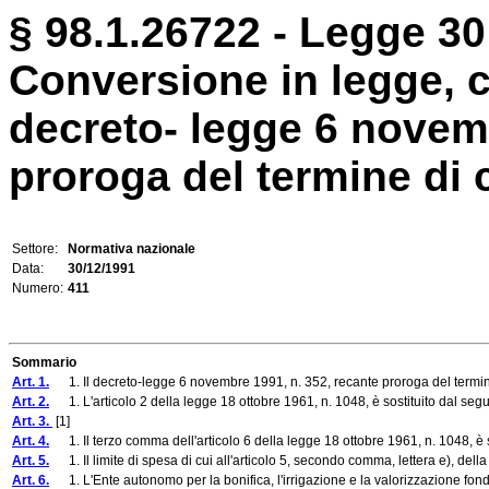
§ 98.1.26722 - Legge 30
Conversione in legge, 
decreto- legge 6 novemb
proroga del termine di cui
Settore:
Normativa nazionale
Data:
30/12/1991
Numero:
411
Sommario
Art. 1.
1. Il decreto-legge 6 novembre 1991, n. 352, recante proroga del termine di 
Art. 2.
1. L'articolo 2 della legge 18 ottobre 1961, n. 1048, è sostituito dal seg
Art. 3.
[1]
Art. 4.
1. Il terzo comma dell'articolo 6 della legge 18 ottobre 1961, n. 1048, è 
Art. 5.
1. Il limite di spesa di cui all'articolo 5, secondo comma, lettera e), dell
Art. 6.
1. L'Ente autonomo per la bonifica, l'irrigazione e la valorizzazione fond