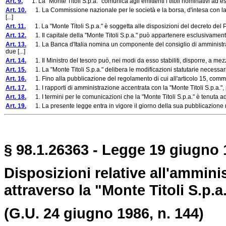
Art. 9.
1. La "Monte Titoli S.p.a." comunica agli emittenti i titoli nominativi ad ess
Art. 10.
1. La Commissione nazionale per le società e la borsa, d'intesa con la Ba
[...]
Art. 11.
1. La "Monte Titoli S.p.a." è soggetta alle disposizioni del decreto del Pr
Art. 12.
1. Il capitale della "Monte Titoli S.p.a." può appartenere esclusivamente: a)
Art. 13.
1. La Banca d'Italia nomina un componente del consiglio di amministrazio
due [...]
Art. 14.
1. Il Ministro del tesoro può, nei modi da esso stabiliti, disporre, a mezzo
Art. 15.
1. La "Monte Titoli S.p.a." delibera le modificazioni statutarie necessarie
Art. 16.
1. Fino alla pubblicazione del regolamento di cui all'articolo 15, comma 2, 
Art. 17.
1. I rapporti di amministrazione accentrata con la "Monte Titoli S.p.a.", 
Art. 18.
1. I termini per le comunicazioni che la "Monte Titoli S.p.a." è tenuta ad 
Art. 19.
1. La presente legge entra in vigore il giorno della sua pubblicazione n
§ 98.1.26363 - Legge 19 giugno 
Disposizioni relative all'amminis
attraverso la "Monte Titoli S.p.a.
(G.U. 24 giugno 1986, n. 144)