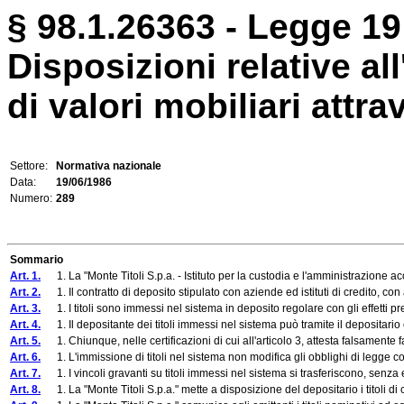
§ 98.1.26363 - Legge 19
Disposizioni relative a
di valori mobiliari attra
Settore:
Normativa nazionale
Data:
19/06/1986
Numero:
289
Sommario
Art. 1.
1. La "Monte Titoli S.p.a. - Istituto per la custodia e l'amministrazione acce
Art. 2.
1. Il contratto di deposito stipulato con aziende ed istituti di credito, con a
Art. 3.
1. I titoli sono immessi nel sistema in deposito regolare con gli effetti previ
Art. 4.
1. Il depositante dei titoli immessi nel sistema può tramite il depositario e
Art. 5.
1. Chiunque, nelle certificazioni di cui all'articolo 3, attesta falsamente fatt
Art. 6.
1. L'immissione di titoli nel sistema non modifica gli obblighi di legge connessi 
Art. 7.
1. I vincoli gravanti su titoli immessi nel sistema si trasferiscono, senza effett
Art. 8.
1. La "Monte Titoli S.p.a." mette a disposizione del depositario i titoli di cui