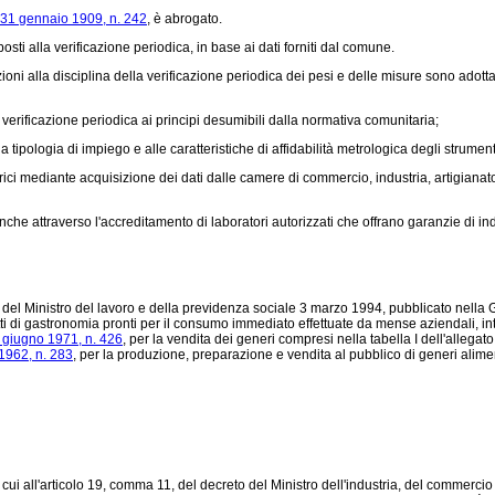
 31 gennaio 1909, n. 242
, è abrogato.
osti alla verificazione periodica, in base ai dati forniti dal comune.
oni alla disciplina della verificazione periodica dei pesi e delle misure sono adottat
rificazione periodica ai principi desumibili dalla normativa comunitaria;
ipologia di impiego e alle caratteristiche di affidabilità metrologica degli strumenti
ci mediante acquisizione dei dati dalle camere di commercio, industria, artigianato
e attraverso l'accreditamento di laboratori autorizzati che offrano garanzie di in
o del Ministro del lavoro e della previdenza sociale 3 marzo 1994, pubblicato nella
tti di gastronomia pronti per il consumo immediato effettuate da mense aziendali, inte
 giugno 1971, n. 426
, per la vendita dei generi compresi nella tabella I dell'allegat
 1962, n. 283
, per la produzione, preparazione e vendita al pubblico di generi ali
 all'articolo 19, comma 11, del decreto del Ministro dell'industria, del commercio e