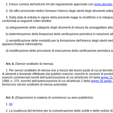
2. Il terzo comma dell'articolo 64 del regolamento approvato con
regio decreto
3. Gli uffici provinciali metrici formano l'elenco degli utenti degli strumenti sottop
4. Dalla data di entrata in vigore della presente legge le modifiche e le integrazi
conformità ai seguenti criteri direttivi:
a) adeguamento delle categorie degli strumenti di misura da assoggettare alla ve
b) determinazione della frequenza della verificazione periodica in relazione alla t
c) semplificazione delle modalità per la formazione dell'elenco degli utenti metri
apparecchiature informatiche;
d) modificazione delle procedure di esecuzione della verificazione periodica anch
Art. 4.
(Servizi sostitutivi di mensa).
1. Per servizi sostitutivi di mensa resi a mezzo dei buoni pasto di cui al decret
di alimenti e bevande effettuate dai pubblici esercizi, nonché le cessioni di prodo
esercizi commerciali muniti dell'autorizzazione di cui all'articolo 24 della
legge 11
1988, n. 375, nonché dell'autorizzazione di cui all'articolo 2 della
legge 30 aprile
forniscono servizi sostitutivi di mensa aziendale.
Art. 5.
(Disposizioni in materia di commercio su aree pubbliche).
1.
[4]
.
2. La scadenza del termine per la comunicazione delle scelte e delle notizie di cui