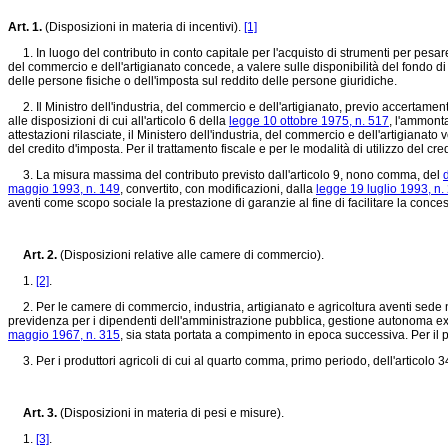
Art. 1.
(Disposizioni in materia di incentivi).
[1]
1. In luogo del contributo in conto capitale per l'acquisto di strumenti per pesare
del commercio e dell'artigianato concede, a valere sulle disponibilità del fondo di
delle persone fisiche o dell'imposta sul reddito delle persone giuridiche.
2. Il Ministro dell'industria, del commercio e dell'artigianato, previo accertamento 
alle disposizioni di cui all'articolo 6 della
legge 10 ottobre 1975, n. 517
, l'ammonta
attestazioni rilasciate, il Ministero dell'industria, del commercio e dell'artigianat
del credito d'imposta. Per il trattamento fiscale e per le modalità di utilizzo del cre
3. La misura massima del contributo previsto dall'articolo 9, nono comma, del
maggio 1993, n. 149
, convertito, con modificazioni, dalla
legge 19 luglio 1993, n.
aventi come scopo sociale la prestazione di garanzie al fine di facilitare la concess
Art. 2.
(Disposizioni relative alle camere di commercio).
1.
[2]
.
2. Per le camere di commercio, industria, artigianato e agricoltura aventi sede ne
previdenza per i dipendenti dell'amministrazione pubblica, gestione autonoma ex CP
maggio 1967, n. 315
, sia stata portata a compimento in epoca successiva. Per il p
3. Per i produttori agricoli di cui al quarto comma, primo periodo, dell'articolo 
Art. 3.
(Disposizioni in materia di pesi e misure).
1.
[3]
.