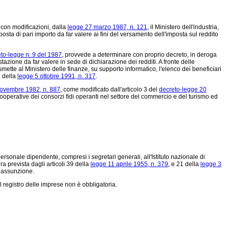
, con modificazioni, dalla
legge 27 marzo 1987, n. 121
, il Ministero dell'industria,
mposta di pari importo da far valere ai fini del versamento dell'imposta sul reddito
to-legge n. 9 del 1987
, provvede a determinare con proprio decreto, in deroga
azione da far valere in sede di dichiarazione dei redditi. A fronte delle
asmette al Ministero delle finanze, su supporto informatico, l'elenco dei beneficiari
1 della
legge 5 ottobre 1991, n. 317
.
ovembre 1982, n. 887
, come modificato dall'articolo 3 del
decreto-legge 20
 cooperative dei consorzi fidi operanti nel settore del commercio e del turismo ed
 personale dipendente, compresi i segretari generali, all'Istituto nazionale di
a prevista dagli articoli 39 della
legge 11 aprile 1955, n. 379
, e 21 della
legge 3
i assunzione.
 al registro delle imprese non è obbligatoria.