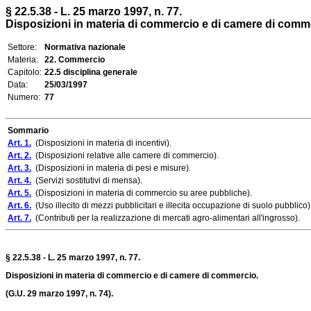
§ 22.5.38 - L. 25 marzo 1997, n. 77.
Disposizioni in materia di commercio e di camere di comm
Settore:
Normativa nazionale
Materia:
22. Commercio
Capitolo:
22.5 disciplina generale
Data:
25/03/1997
Numero:
77
Sommario
Art. 1.
(Disposizioni in materia di incentivi).
Art. 2.
(Disposizioni relative alle camere di commercio).
Art. 3.
(Disposizioni in materia di pesi e misure).
Art. 4.
(Servizi sostitutivi di mensa).
Art. 5.
(Disposizioni in materia di commercio su aree pubbliche).
Art. 6.
(Uso illecito di mezzi pubblicitari e illecita occupazione di suolo pubblico)
Art. 7.
(Contributi per la realizzazione di mercati agro-alimentari all'ingrosso).
§
22.5.38
- L. 25 marzo 1997, n. 77.
Disposizioni in materia di commercio e di camere di commercio.
(G.U. 29 marzo 1997, n. 74).