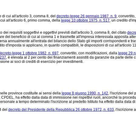
 di cui all'articolo 3, comma 8, del
decreto-legge 26 gennaio 1987, n. 9
, convertito
 cui all'articolo 6, primo comma, della
legge 10 ottobre 1975, n. 517
, un credito d'i
dei requisiti soggettivi e oggettivi previsti dall'articolo 3, comma 8, del citato
decre
re del beneficio di cui al comma 1 e trasmette all'impresa interessata apposita attest
o versa annualmente all'entrata del bilancio dello Stato gli importi corrispondenti e tr
dito d'imposta si applicano, in quanto compatibili, le disposizioni di cui all'articolo 1
decreto-legge 1 ottobre 1982, n. 697
, convertito, con modificazioni, dalla
legge 29 n
 237
, è elevata al 2 per cento dei finanziamenti assistiti da garanzie da parte delle
ione ai soci di crediti di esercizio per investimenti.
lle province costituite ai sensi della
legge 8 giugno 1990, n. 142
, l'iscrizione del
DEL, ha effetto dalla data di immissione nei rispettivi ruoli, ancorché la procedur
ersonale a tempo determinato l'iscrizione al predetto Istituto ha effetto dalla data d
34 del
decreto del Presidente della Repubblica 26 ottobre 1972, n. 633
, l'iscrizione