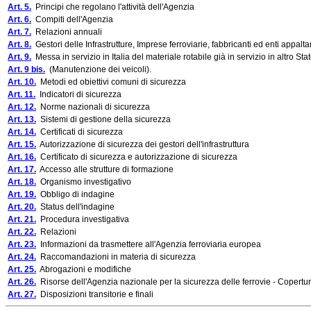
Art. 5.
Principi che regolano l'attività dell'Agenzia
Art. 6.
Compiti dell'Agenzia
Art. 7.
Relazioni annuali
Art. 8.
Gestori delle Infrastrutture, Imprese ferroviarie, fabbricanti ed enti appalta
Art. 9.
Messa in servizio in Italia del materiale rotabile già in servizio in altro 
Art. 9 bis.
(Manutenzione dei veicoli).
Art. 10.
Metodi ed obiettivi comuni di sicurezza
Art. 11.
Indicatori di sicurezza
Art. 12.
Norme nazionali di sicurezza
Art. 13.
Sistemi di gestione della sicurezza
Art. 14.
Certificati di sicurezza
Art. 15.
Autorizzazione di sicurezza dei gestori dell'infrastruttura
Art. 16.
Certificato di sicurezza e autorizzazione di sicurezza
Art. 17.
Accesso alle strutture di formazione
Art. 18.
Organismo investigativo
Art. 19.
Obbligo di indagine
Art. 20.
Status dell'indagine
Art. 21.
Procedura investigativa
Art. 22.
Relazioni
Art. 23.
Informazioni da trasmettere all'Agenzia ferroviaria europea
Art. 24.
Raccomandazioni in materia di sicurezza
Art. 25.
Abrogazioni e modifiche
Art. 26.
Risorse dell'Agenzia nazionale per la sicurezza delle ferrovie - Copertur
Art. 27.
Disposizioni transitorie e finali