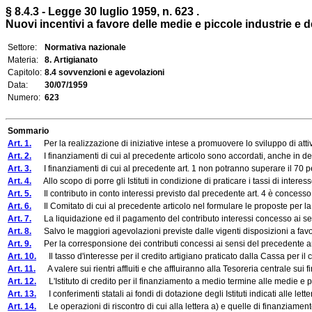
§ 8.4.3 - Legge 30 luglio 1959, n. 623 .
Nuovi incentivi a favore delle medie e piccole industrie e de
Settore:
Normativa nazionale
Materia:
8. Artigianato
Capitolo:
8.4 sovvenzioni e agevolazioni
Data:
30/07/1959
Numero:
623
Sommario
Art. 1.
Per la realizzazione di iniziative intese a promuovere lo sviluppo di attivi
Art. 2.
I finanziamenti di cui al precedente articolo sono accordati, anche in deroga a
Art. 3.
I finanziamenti di cui al precedente art. 1 non potranno superare il 70 per 
Art. 4.
Allo scopo di porre gli Istituti in condizione di praticare i tassi di interess
Art. 5.
Il contributo in conto interessi previsto dal precedente art. 4 è concesso 
Art. 6.
Il Comitato di cui al precedente articolo nel formulare le proposte per la con
Art. 7.
La liquidazione ed il pagamento del contributo interessi concesso ai sensi d
Art. 8.
Salvo le maggiori agevolazioni previste dalle vigenti disposizioni a favore dei 
Art. 9.
Per la corresponsione dei contributi concessi ai sensi del precedente art. 
Art. 10.
Il tasso d'interesse per il credito artigiano praticato dalla Cassa per il c
Art. 11.
A valere sui rientri affluiti e che affluiranno alla Tesoreria centrale sui
Art. 12.
L'Istituto di credito per il finanziamento a medio termine alle medie e picco
Art. 13.
I conferimenti statali ai fondi di dotazione degli Istituti indicati alle let
Art. 14.
Le operazioni di riscontro di cui alla lettera a) e quelle di finanziamento 