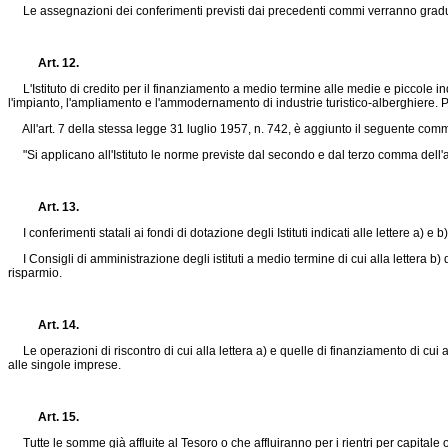
Le assegnazioni dei conferimenti previsti dai precedenti commi verranno gradualmen
Art. 12.
L'Istituto di credito per il finanziamento a medio termine alle medie e piccole indu
l'impianto, l'ampliamento e l'ammodernamento di industrie turistico-alberghiere. P
All'art. 7 della stessa
legge 31 luglio 1957, n. 742
, è aggiunto il seguente com
"Si applicano all'Istituto le norme previste dal secondo e dal terzo comma dell'a
Art. 13.
I conferimenti statali ai fondi di dotazione degli Istituti indicati alle lettere a) 
I Consigli di amministrazione degli istituti a medio termine di cui alla lettera b) 
risparmio.
Art. 14.
Le operazioni di riscontro di cui alla lettera a) e quelle di finanziamento di cui all
alle singole imprese.
Art. 15.
Tutte le somme già affluite al Tesoro o che affluiranno per i rientri per capitale od