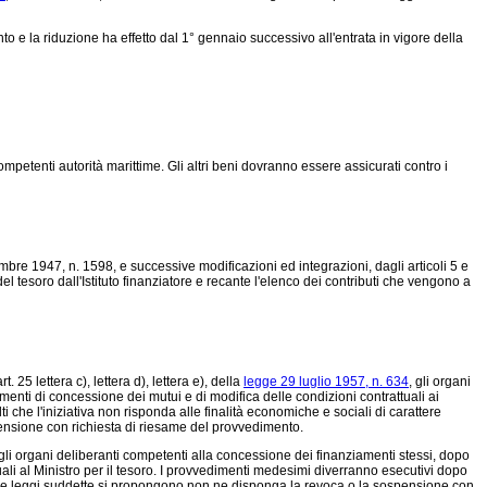
ento e la riduzione ha effetto dal 1° gennaio successivo all'entrata in vigore della
ompetenti autorità marittime. Gli altri beni dovranno essere assicurati contro i
embre 1947, n. 1598
, e successive modificazioni ed integrazioni, dagli articoli 5 e
del tesoro dall'Istituto finanziatore e recante l'elenco dei contributi che vengono a
art. 25 lettera c), lettera d), lettera e), della
legge 29 luglio 1957, n. 634
, gli organi
enti di concessione dei mutui e di modifica delle condizioni contrattuali ai
 che l'iniziativa non risponda alle finalità economiche e sociali di carattere
spensione con richiesta di riesame del provvedimento.
 gli organi deliberanti competenti alla concessione dei finanziamenti stessi, dopo
ali al Ministro per il tesoro. I provvedimenti medesimi diverranno esecutivi dopo
che le leggi suddette si propongono non ne disponga la revoca o la sospensione con