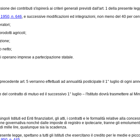
ne dei contributi s'ispirerà ai criteri generali previsti dall'art. 1 della presente le
 1950, n. 646
, e successive modificazioni ed integrazioni, non meno del 40 per cento
ratori;
odotti agricoli;
zione;
o netto;
li operano imprese a partecipazione statale.
edente art. 5 verranno effettuati ad annualità posticipate il 1° luglio di ogni anno,
el contratto di mutuo ed il successivo 1° luglio – l'Istituto dovrà trasmettere al Mi
 Istituti ed Enti finanziatori, gli atti, i contratti e le formalità relative alla conce
one governativa nonché dalle imposte di registro e ipotecarie, tranne gli emolumenti sp
e di mille lire, qualunque sia la scadenza.
sente legge, spettano a tutti gli Istituti che esercitano il credito per le medie e picco
1950, n. 445
.