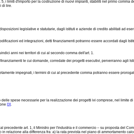
, i limiti d'importo per la costruzione di nuovi impianti, stabiliti nel primo comma d
di lire.
sizioni legislative e statutarie, dagli istituti e aziende di credito abilitati ad eser
dificazioni ed integrazioni, detti finanziamenti potranno essere accordati dagli Istitu
dici anni nei territori di cui al secondo comma dell'art. 1.
 finanziamenti le cui domande, corredate dei progetti esecutivi, perverranno agli Ist
tamente impegnati, i termini di cui al precedente comma potranno essere prorogati, 
delle spese necessarie per la realizzazione dei progetti ivi comprese, nel limite di 
zione
[3]
.
 al precedente art. 1, il Ministro per l'industria e il commercio – su proposta del Comi
to in relazione alla differenza fra: a) la rata prevista nel piano di ammortamento calco