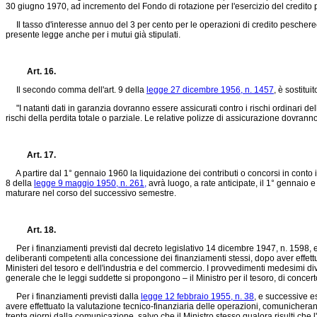
30 giugno 1970, ad incremento del Fondo di rotazione per l'esercizio del credito 
Il tasso d'interesse annuo del 3 per cento per le operazioni di credito pescherecc
presente legge anche per i mutui già stipulati.
Art. 16.
Il secondo comma dell'art. 9 della
legge 27 dicembre 1956, n. 1457
, è sostitui
"I natanti dati in garanzia dovranno essere assicurati contro i rischi ordinari della
rischi della perdita totale o parziale. Le relative polizze di assicurazione dovranno 
Art. 17.
A partire dal 1° gennaio 1960 la liquidazione dei contributi o concorsi in conto i
8 della
legge 9 maggio 1950, n. 261,
avrà luogo, a rate anticipate, il 1° gennaio e 
maturare nel corso del successivo semestre.
Art. 18.
Per i finanziamenti previsti dal
decreto legislativo 14 dicembre 1947, n. 1598
, 
deliberanti competenti alla concessione dei finanziamenti stessi, dopo aver effett
Ministeri del tesoro e dell'industria e del commercio. I provvedimenti medesimi div
generale che le leggi suddette si propongono – il Ministro per il tesoro, di conce
Per i finanziamenti previsti dalla
legge 12 febbraio 1955, n. 38
, e successive e
avere effettuato la valutazione tecnico-finanziaria delle operazioni, comunicheran
trenta giorni dalla comunicazione, salvo che il Ministro stesso qualora risulti ch