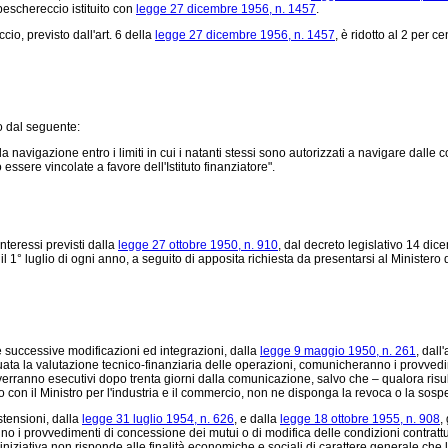
peschereccio istituito con
legge 27 dicembre 1956, n. 1457
.
io, previsto dall'art. 6 della
legge 27 dicembre 1956, n. 1457
, è ridotto al 2 per c
to dal seguente:
 navigazione entro i limiti in cui i natanti stessi sono autorizzati a navigare dalle c
essere vincolate a favore dell'Istituto finanziatore".
nteressi previsti dalla
legge 27 ottobre 1950, n. 910
, dal
decreto legislativo 14 dic
il 1° luglio di ogni anno, a seguito di apposita richiesta da presentarsi al Ministero 
e successive modificazioni ed integrazioni, dalla
legge 9 maggio 1950, n. 261
, dall'
uata la valutazione tecnico-finanziaria delle operazioni, comunicheranno i provvedim
erranno esecutivi dopo trenta giorni dalla comunicazione, salvo che – qualora risulti
rto con il Ministro per l'industria e il commercio, non ne disponga la revoca o la so
stensioni, dalla
legge 31 luglio 1954, n. 626
, e dalla
legge 18 ottobre 1955, n. 908
,
no i provvedimenti di concessione dei mutui o di modifica delle condizioni contrattu
e l'iniziativa non risponde alle finalità economiche e sociali di carattere generale 