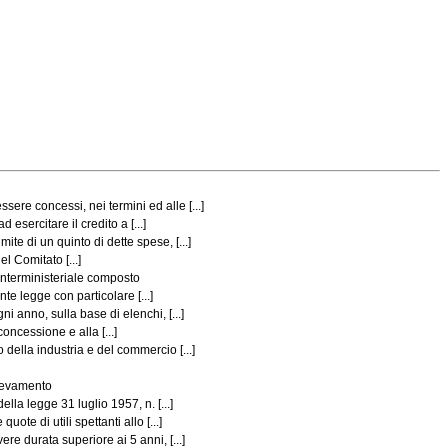
ere concessi, nei termini ed alle [...]
esercitare il credito a [...]
te di un quinto di dette spese, [...]
el Comitato [...]
 interministeriale composto
te legge con particolare [...]
i anno, sulla base di elenchi, [...]
concessione e alla [...]
della industria e del commercio [...]
elevamento
lla legge 31 luglio 1957, n. [...]
te di utili spettanti allo [...]
re durata superiore ai 5 anni, [...]