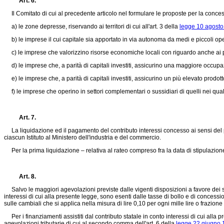
Art. 6.
Il Comitato di cui al precedente articolo nel formulare le proposte per la concessio
a) le zone depresse, riservando ai territori di cui all'art. 3 della
legge 10 agosto
b) le imprese il cui capitale sia apportato in via autonoma da medi e piccoli ope
c) le imprese che valorizzino risorse economiche locali con riguardo anche ai pr
d) le imprese che, a parità di capitali investiti, assicurino una maggiore occupa
e) le imprese che, a parità di capitali investiti, assicurino un più elevato prodott
f) le imprese che operino in settori complementari o sussidiari di quelli nei qua
Art. 7.
La liquidazione ed il pagamento del contributo interessi concesso ai sensi del prec
ciascun Istituto al Ministero dell'industria e del commercio.
Per la prima liquidazione – relativa al rateo compreso fra la data di stipulazione d
Art. 8.
Salvo le maggiori agevolazioni previste dalle vigenti disposizioni a favore dei singoli
interessi di cui alla presente legge, sono esenti dalle tasse di bollo e di concessi
sulle cambiali che si applica nella misura di lire 0,10 per ogni mille lire o frazion
Per i finanziamenti assistiti dal contributo statale in conto interessi di cui alla pre
agevolazioni tributarie di cui al secondo comma dell'art. 6 della
legge 22 giugno 