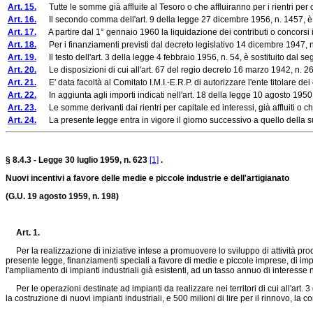
Art. 15.
Tutte le somme già affluite al Tesoro o che affluiranno per i rientri per cap
Art. 16.
Il secondo comma dell'art. 9 della legge 27 dicembre 1956, n. 1457, è 
Art. 17.
A partire dal 1° gennaio 1960 la liquidazione dei contributi o concorsi in 
Art. 18.
Per i finanziamenti previsti dal decreto legislativo 14 dicembre 1947, n. 1
Art. 19.
Il testo dell'art. 3 della legge 4 febbraio 1956, n. 54, è sostituito dal s
Art. 20.
Le disposizioni di cui all'art. 67 del regio decreto 16 marzo 1942, n. 267, 
Art. 21.
E' data facoltà al Comitato I.M.I.-E.R.P. di autorizzare l'ente titolare dei 
Art. 22.
In aggiunta agli importi indicati nell'art. 18 della legge 10 agosto 1950, 
Art. 23.
Le somme derivanti dai rientri per capitale ed interessi, già affluiti o che 
Art. 24.
La presente legge entra in vigore il giorno successivo a quello della su
§ 8.4.3 - Legge 30 luglio 1959, n. 623
[1]
.
Nuovi incentivi a favore delle medie e piccole industrie e dell'artigianato
(G.U. 19 agosto 1959, n. 198)
Art. 1.
Per la realizzazione di iniziative intese a promuovere lo sviluppo di attività produ
presente legge, finanziamenti speciali a favore di medie e piccole imprese, di impor
l'ampliamento di impianti industriali già esistenti, ad un tasso annuo di interess
Per le operazioni destinate ad impianti da realizzare nei territori di cui all'art. 3
la costruzione di nuovi impianti industriali, e 500 milioni di lire per il rinnovo, la