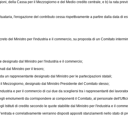
egioni, della Cassa per il Mezzogiorno e del Medio credito centrale, e b) la rata previ
aria, l'erogazione del contributo cessa rispettivamente a partire dalla data di estin
reto del Ministro per l'industria e il commercio, su proposta di un Comitato intermi
 designato dal Ministro per l'industria e il commercio;
ti dal Ministro per il tesoro;
a un rappresentante designato dal Ministro per le partecipazioni statali;
il Mezzogiorno, designato dal Ministro Presidente del Comitato stesso;
'industria e per il commercio di cui due da scegliersi tra i rappresentanti dei lavor
li emolumenti da corrispondere ai componenti il Comitato, al personale dell'Ufficio di
stituti di credito secondo le quote stabilite dal Ministro per l'industria e il comme
ll'entrata e correlativamente verranno disposti appositi stanziamenti nello stato di p