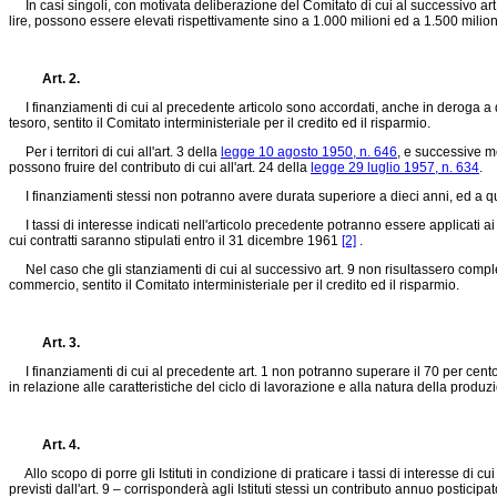
In casi singoli, con motivata deliberazione del Comitato di cui al successivo art. 5
lire, possono essere elevati rispettivamente sino a 1.000 milioni ed a 1.500 milioni 
Art. 2.
I finanziamenti di cui al precedente articolo sono accordati, anche in deroga a dispo
tesoro, sentito il Comitato interministeriale per il credito ed il risparmio.
Per i territori di cui all'art. 3 della
legge 10 agosto 1950, n. 646
, e successive mo
possono fruire del contributo di cui all'art. 24 della
legge 29 luglio 1957, n. 634
.
I finanziamenti stessi non potranno avere durata superiore a dieci anni, ed a quin
I tassi di interesse indicati nell'articolo precedente potranno essere applicati ai
cui contratti saranno stipulati entro il 31 dicembre 1961
[2]
.
Nel caso che gli stanziamenti di cui al successivo art. 9 non risultassero comple
commercio, sentito il Comitato interministeriale per il credito ed il risparmio.
Art. 3.
I finanziamenti di cui al precedente art. 1 non potranno superare il 70 per cento 
in relazione alle caratteristiche del ciclo di lavorazione e alla natura della produ
Art. 4.
Allo scopo di porre gli Istituti in condizione di praticare i tassi di interesse di cui
previsti dall'art. 9 – corrisponderà agli Istituti stessi un contributo annuo posticipa