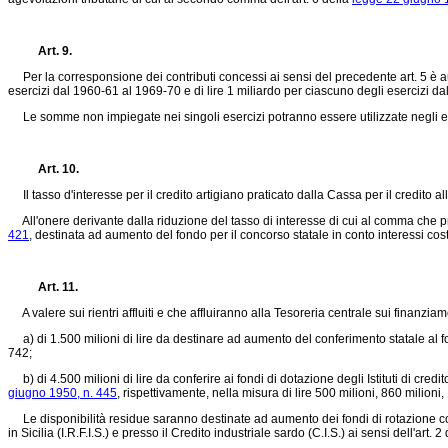
Art. 9.
Per la corresponsione dei contributi concessi ai sensi del precedente art. 5 è aut
esercizi dal 1960-61 al 1969-70 e di lire 1 miliardo per ciascuno degli esercizi d
Le somme non impiegate nei singoli esercizi potranno essere utilizzate negli es
Art. 10.
Il tasso d'interesse per il credito artigiano praticato dalla Cassa per il credito al
All'onere derivante dalla riduzione del tasso di interesse di cui al comma che pre
421
, destinata ad aumento del fondo per il concorso statale in conto interessi cost
Art. 11.
A valere sui rientri affluiti e che affluiranno alla Tesoreria centrale sui finanzia
a) di 1.500 milioni di lire da destinare ad aumento del conferimento statale al fon
742
;
b) di 4.500 milioni di lire da conferire ai fondi di dotazione degli Istituti di cred
giugno 1950, n. 445
, rispettivamente, nella misura di lire 500 milioni, 860 milioni,
Le disponibilità residue saranno destinate ad aumento dei fondi di rotazione costit
in Sicilia (I.R.F.I.S.) e presso il Credito industriale sardo (C.I.S.) ai sensi dell'art. 2