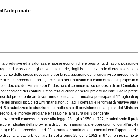
ll'artigianato
tà produttive ed a valorizzare risorse economiche e possibilità di lavoro possono ess
 disposizioni legislative e statutarie, dagli istituti e aziende di credito abilitati ad 
cento delle spese necessarie per la realizzazione dei progetti ivi comprese, nel limi
e di cui al precedente art. 1, il Ministro per l'industria e il commercio – su proposta d
con decreto del Ministro per l'industria e il commercio, su proposta di un Comitato
cessione dei contributi s'ispirerà ai criteri generali previsti dall'art. 1 della presen
el precedente art. 5 verranno effettuati ad annualità posticipate il 1° luglio di ogn
singoli Istituti ed Enti finanziatori, gli atti, i contratti e le formalità relative alla 
5 è autorizzato lo stanziamento nello stato di previsione della spesa del Ministero 
redito alle imprese artigiane è fissato nella misura del 3 per cento
 finanziamenti concessi in base alla legge 28 luglio 1950, n. 722, è autorizzato il pr
le industrie della provincia di Udine, in aggiunta alle operazioni di cui all'art. 4 de
tere a) e b) del precedente art. 11 saranno annualmente aumentati con l'apporto delle quo
di cui alla lettera b) dell'art. 18 della legge 25 luglio 1952, n. 949, non potranno ave