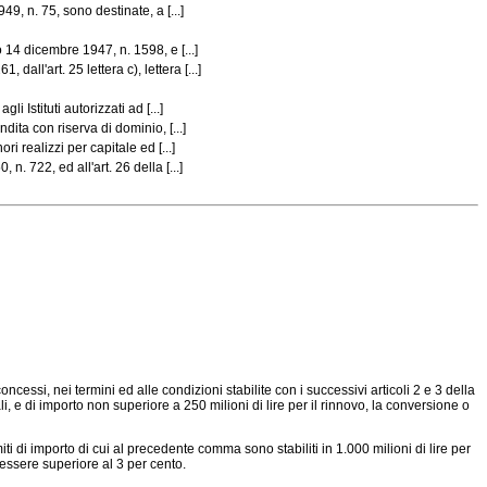
9, n. 75, sono destinate, a [...]
 14 dicembre 1947, n. 1598, e [...]
ll'art. 25 lettera c), lettera [...]
Istituti autorizzati ad [...]
dita con riserva di dominio, [...]
 realizzi per capitale ed [...]
. 722, ed all'art. 26 della [...]
essi, nei termini ed alle condizioni stabilite con i successivi articoli 2 e 3 della
i, e di importo non superiore a 250 milioni di lire per il rinnovo, la conversione o
iti di importo di cui al precedente comma sono stabiliti in 1.000 milioni di lire per
ò essere superiore al 3 per cento.