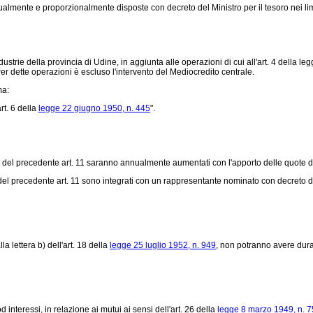
te e proporzionalmente disposte con decreto del Ministro per il tesoro nei limiti dei
strie della provincia di Udine, in aggiunta alle operazioni di cui all'art. 4 della
leg
er dette operazioni è escluso l'intervento del Mediocredito centrale.
ma:
rt. 6 della
legge 22 giugno 1950, n. 445
".
e b) del precedente art. 11 saranno annualmente aumentati con l'apporto delle quote di u
del precedente art. 11 sono integrati con un rappresentante nominato con decreto del Mi
a lettera b) dell'art. 18 della
legge 25 luglio 1952, n. 949
, non potranno avere durat
 interessi, in relazione ai mutui ai sensi dell'art. 26 della
legge 8 marzo 1949, n. 7