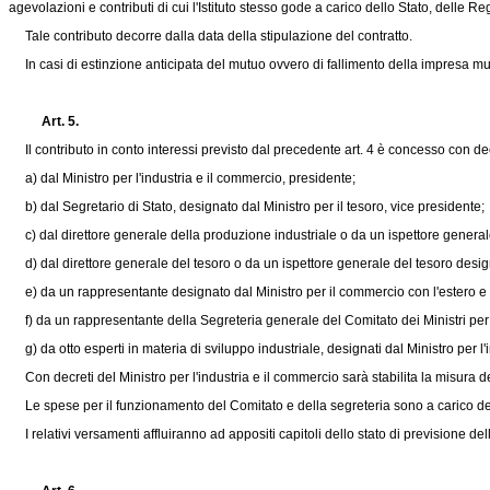
agevolazioni e contributi di cui l'Istituto stesso gode a carico dello Stato, delle R
Tale contributo decorre dalla data della stipulazione del contratto.
In casi di estinzione anticipata del mutuo ovvero di fallimento della impresa mutuat
Art. 5.
Il contributo in conto interessi previsto dal precedente art. 4 è concesso con dec
a) dal Ministro per l'industria e il commercio, presidente;
b) dal Segretario di Stato, designato dal Ministro per il tesoro, vice presidente;
c) dal direttore generale della produzione industriale o da un ispettore generale
d) dal direttore generale del tesoro o da un ispettore generale del tesoro designa
e) da un rappresentante designato dal Ministro per il commercio con l'estero e d
f) da un rappresentante della Segreteria generale del Comitato dei Ministri per 
g) da otto esperti in materia di sviluppo industriale, designati dal Ministro per l
Con decreti del Ministro per l'industria e il commercio sarà stabilita la misura deg
Le spese per il funzionamento del Comitato e della segreteria sono a carico degli I
I relativi versamenti affluiranno ad appositi capitoli dello stato di previsione de