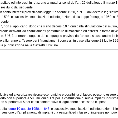
itale od interessi, in relazione ai mutui ai sensi dell'art. 26 della legge 8 marzo 194
sostituito dal seguente
conto interessi previsti dalla legge 27 ottobre 1950, n. 910, dal decreto legislativo
598, e successive modificazioni ed integrazioni, dalla legge 9 maggio 1950, n. 261, da
eguente
non si applicano, dopo che siano decorsi 10 giorni dalla stipulazione del mutuo, agli 
crediti derivanti da finanziamenti per forniture di macchine ed attrezzi in forma di ven
n. 646, formeranno oggetto del conguaglio previsto dall'articolo stesso anche i minori
affluiranno al Tesoro per i finanziamenti concessi in base alla legge 28 luglio 1950, n
a pubblicazione nella Gazzetta Ufficiale
ttive ed a valorizzare risorse economiche e possibilità di lavoro possono essere conc
to non superiore a 500 milioni di lire per la costruzione di nuovi impianti industrial
e non superiore al 5 per cento comprensivo di ogni onere accessorio e spese.
 della
legge 10 agosto 1950, n. 646
, e successive modificazioni ed integrazioni, i lim
 conversione o l'ampliamento di impianti già esistenti, ed il tasso di interesse non pu