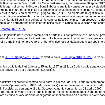
ostituzionale, con sentenza 16 ottobre 2000, n. 423, ha dichiarato l'illegittimità del 
tite B, a partire dall'anno 1983. La Corte costituzionale, con sentenza 26 aprile 2012,
ente legge, nei confronti di coloro i quali abbiano subìto le conseguenze previste dal
, ha dichiarato l'illegittimità del presente comma, nella parte in cui non prevede il d
costituzionale, con sentenza 23 giugno 2020, n. 118, ha dichiarato l'illegittimità de
portato lesioni o infermità, da cui sia derivata una menomazione permanente della int
dichiarato l'illegittimità del presente comma, nella parte in cui non prevede il diritt
enomazione permanente della integrità psico-fisica, a causa della vaccinazione con
8 marzo 2022, n. 25.
illegittimità del presente comma nella parte in cui non prevede che i benefici previ
ico-fisica conseguenti a infezione contratta a seguito di contatto con sangue e suoi 
ella parte in cui non prevede che i benefici riconosciuti dalla legge citata spettino a
 del
D.L. 31 maggio 2010, n. 78,
convertito dalla
L. 30 luglio 2010, n. 122.
La Corte c
ente sostituito dall'art. 1 della L. 25 luglio 1997, n. 238. La Corte costituzionale, c
non prevede «e della sua indennizzabilità».
gittimità del presente comma nella parte in cui esclude, per il periodo ricompreso tr
fuori dell'ipotesi dell'art. 2043 del codice civile) a un equo indennizzo a carico de
 primi assistenza personale diretta. Successivamente con sentenza 18 aprile 1996, n.
dell'entrata in vigore della predetta legge e l'ottenimento della prestazione determinat
ate a causa di vaccinazione obbligatoria antipoliomelitica da quanti vi si siano sott