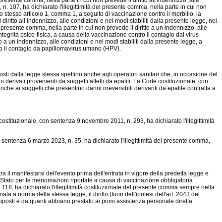
presente comma, nella parte in cui non prevede il diritto all'indennizzo, alle
 n. 107, ha dichiarato l'illegittimità del presente comma, nella parte in cui non
lo stesso articolo 1, comma 1, a seguito di vaccinazione contro il morbillo, la
iritto all’indennizzo, alle condizioni e nei modi stabiliti dalla presente legge, nei
l presente comma, nella parte in cui non prevede il diritto a un indennizzo, alle
egrità psico-fisica, a causa della vaccinazione contro il contagio dal virus
o a un indennizzo, alle condizioni e nei modi stabiliti dalla presente legge, a
tro il contagio da papillomavirus umano (HPV).
sti dalla legge stessa spettino anche agli operatori sanitari che, in occasione del
derivati provenienti da soggetti affetti da epatiti. La Corte costituzionale, con
nche ai soggetti che presentino danni irreversibili derivanti da epatite contratta a
ostituzionale, con sentenza 9 novembre 2011, n. 293, ha dichiarato l'illegittimità
on sentenza 6 marzo 2023, n. 35, ha dichiarato l'illegittimità del presente comma,
a il manifestarsi dell'evento prima dell'entrata in vigore della predetta legge e
llo Stato per le menomazioni riportate a causa di vaccinazione obbligatoria
 118, ha dichiarato l'illegittimità costituzionale del presente comma sempre nella
a a norma della stessa legge, il diritto (fuori dell'ipotesi dell'art. 2043 del
oposti e da quanti abbiano prestato ai primi assistenza personale diretta.