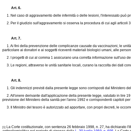
Art. 6.
1. Nel caso di aggravamento delle infermità o delle lesioni, l'interessato può pr
2. Per il giudizio sull'aggravamento si osserva la procedura di cui agli articoli 3
Art. 7.
1. Ai fini della prevenzione delle complicanze causate da vaccinazioni, le unità sa
particolare ai donatori e ai soggetti riceventi materiali biologici umani, alle pers
2. I progetti di cui al comma 1 assicurano una corretta informazione sull'uso dei v
3. Le regioni, attraverso le unità sanitarie locali, curano la raccolta dei dati con
Art. 8.
1. Gli indennizzi previsti dalla presente legge sono corrisposti dal Ministero del
2. All'onere derivante dall'applicazione della presente legge, valutato in lire 19 
previsione del Ministero della sanità per l'anno 1992 e corrispondenti capitoli per 
3. Il Ministro del tesoro è autorizzato ad apportare, con propri decreti, le occorre
La Corte costituzionale, con sentenza 26 febbraio 1998, n. 27, ha dichiarato l'ille
[1]