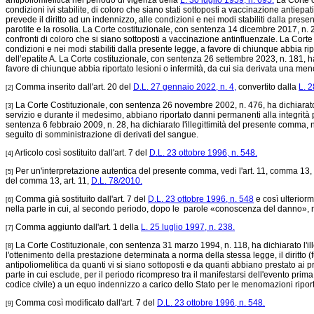
antipoliomielitica nel periodo di vigenza della
L. 30 luglio 1959, n. 695.
La Corte c
condizioni ivi stabilite, di coloro che siano stati sottoposti a vaccinazione antiepa
prevede il diritto ad un indennizzo, alle condizioni e nei modi stabiliti dalla pres
parotite e la rosolia. La Corte costituzionale, con sentenza 14 dicembre 2017, n. 268
confronti di coloro che si siano sottoposti a vaccinazione antinfluenzale. La Corte 
condizioni e nei modi stabiliti dalla presente legge, a favore di chiunque abbia ri
dell’epatite A. La Corte costituzionale, con sentenza 26 settembre 2023, n. 181, ha 
favore di chiunque abbia riportato lesioni o infermità, da cui sia derivata una m
Comma inserito dall'art. 20 del
D.L. 27 gennaio 2022, n. 4,
convertito dalla
L. 2
[2]
La Corte Costituzionale, con sentenza 26 novembre 2002, n. 476, ha dichiarato l'
[3]
servizio e durante il medesimo, abbiano riportato danni permanenti alla integrità ps
sentenza 6 febbraio 2009, n. 28, ha dichiarato l'illegittimità del presente comma, n
seguito di somministrazione di derivati del sangue.
Articolo così sostituito dall'art. 7 del
D.L. 23 ottobre 1996, n. 548.
[4]
Per un'interpretazione autentica del presente comma, vedi l'art. 11, comma 13,
[5]
del comma 13, art. 11,
D.L. 78/2010.
Comma già sostituito dall'art. 7 del
D.L. 23 ottobre 1996, n. 548
e così ulteriorm
[6]
nella parte in cui, al secondo periodo, dopo le parole «conoscenza del danno», 
Comma aggiunto dall'art. 1 della
L. 25 luglio 1997, n. 238.
[7]
La Corte Costituzionale, con sentenza 31 marzo 1994, n. 118, ha dichiarato l'ille
[8]
l'ottenimento della prestazione determinata a norma della stessa legge, il diritto (
antipoliomelitica da quanti vi si siano sottoposti e da quanti abbiano prestato ai
parte in cui esclude, per il periodo ricompreso tra il manifestarsi dell'evento prima 
codice civile) a un equo indennizzo a carico dello Stato per le menomazioni riport
Comma così modificato dall'art. 7 del
D.L. 23 ottobre 1996, n. 548.
[9]