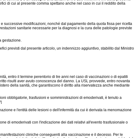
I benefici di cui al presente comma spettano anche nel caso in cui il reddito della
e successive modificazioni, nonché dal pagamento della quota fissa per ricetta
restazioni sanitarie necessarie per la diagnosi e la cura delle patologie previste
la gestazione.
ci previsti dal presente articolo, un indennizzo aggiuntivo, stabilito dal Ministro
à, entro il termine perentorio di tre anni nel caso di vaccinazioni o di epatiti
 diritto risulti aver avuto conoscenza del danno. La USL provvede, entro novanta
nistero della sanità, che garantiscono il diritto alla riservatezza anche mediante
ni obbligatorie, trasfusioni e somministrazioni di emoderivati, è tenuto a
7]
zione e l'entità delle lesioni o dell'infermità da cui è derivata la menomazione
di emoderivati con l'indicazione dei dati relativi all'evento trasfusionale o
 manifestazioni cliniche conseguenti alla vaccinazione e il decesso. Per le