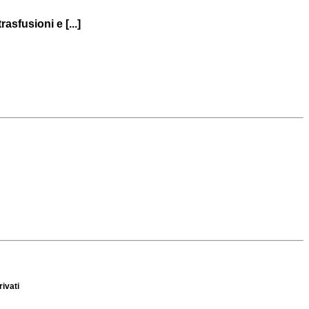
asfusioni e [...]
rivati