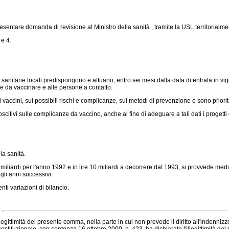
esentare domanda di revisione al Ministro della sanità , tramite la USL territorial
 e 4.
nitarie locali predispongono e attuano, entro sei mesi dalla data di entrata in vigo
one da vaccinare e alle persone a contatto.
accini, sui possibili rischi e complicanze, sui metodi di prevenzione e sono priorita
oscitivi sulle complicanze da vaccino, anche al fine di adeguare a tali dati i progett
la sanità.
miliardi per l'anno 1992 e in lire 10 miliardi a decorrere dal 1993, si provvede medi
gli anni successivi.
nti variazioni di bilancio.
gittimità del presente comma, nella parte in cui non prevede il diritto all'indennizzo,