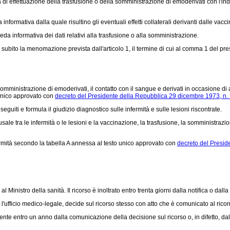
effettuazione della trasfusione o della somministrazione di emoderivati con l'indic
formativa dalla quale risultino gli eventuali effetti collaterali derivanti dalle vacc
a informativa dei dati relativi alla trasfusione o alla somministrazione.
subito la menomazione prevista dall'articolo 1, il termine di cui al comma 1 del pres
omministrazione di emoderivati, il contatto con il sangue e derivati in occasione di at
 unico approvato con
decreto del Presidente della Repubblica 29 dicembre 1973, n.
i e formula il giudizio diagnostico sulle infermità e sulle lesioni riscontrate.
a le infermità o le lesioni e la vaccinazione, la trasfusione, la somministrazione d
fermità secondo la tabella A annessa al testo unico approvato con
decreto del Presid
 Ministro della sanità. Il ricorso è inoltrato entro trenta giorni dalla notifica o dal
 l'ufficio medico-legale, decide sul ricorso stesso con atto che è comunicato al ricorr
tente entro un anno dalla comunicazione della decisione sul ricorso o, in difetto, d