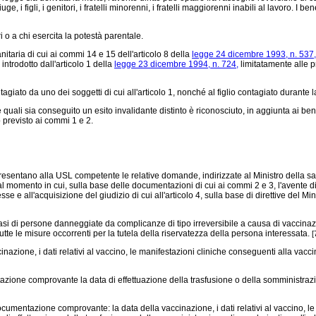
uge, i figli, i genitori, i fratelli minorenni, i fratelli maggiorenni inabili al lavoro. 
o a chi esercita la potestà parentale.
nitaria di cui ai commi 14 e 15 dell'articolo 8 della
legge 24 dicembre 1993, n. 537,
introdotto dall'articolo 1 della
legge 23 dicembre 1994, n. 724,
limitatamente alle p
tagiato da uno dei soggetti di cui all'articolo 1, nonché al figlio contagiato durante 
i sia conseguito un esito invalidante distinto è riconosciuto, in aggiunta ai benefi
 previsto ai commi 1 e 2.
resentano alla USL competente le relative domande, indirizzate al Ministro della sanit
o dal momento in cui, sulla base delle documentazioni di cui ai commi 2 e 3, l'avente
e e all'acquisizione del giudizio di cui all'articolo 4, sulla base di direttive del Mi
i di persone danneggiate da complicanze di tipo irreversibile a causa di vaccinazio
tutte le misure occorrenti per la tutela della riservatezza della persona interessata.
[
one, i dati relativi al vaccino, le manifestazioni cliniche conseguenti alla vaccina
e comprovante la data di effettuazione della trasfusione o della somministrazione 
umentazione comprovante: la data della vaccinazione, i dati relativi al vaccino, le