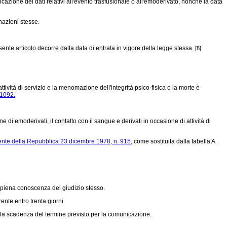
azione dei dati relativi all'evento trasfusionale o all'emoderivato, nonché la data
inazioni stesse.
ente articolo decorre dalla data di entrata in vigore della legge stessa.
[8]
tività di servizio e la menomazione dell'integrità psico-fisica o la morte è
 1092.
i emoderivati, il contatto con il sangue e derivati in occasione di attività di
ente della Repubblica 23 dicembre 1978, n. 915,
come sostituita dalla tabella A
la piena conoscenza del giudizio stesso.
ente entro trenta giorni.
alla scadenza del termine previsto per la comunicazione.