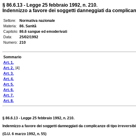
§ 86.6.13 - Legge 25 febbraio 1992, n. 210.
Indennizzo a favore dei soggetti danneggiati da complicanze 
Settore:
Normativa nazionale
Materia:
86. Sanità
Capitolo:
86.6 sangue ed emoderivati
Data:
25/02/1992
Numero:
210
Sommario
Art. 1.
Art. 2.
[4]
Art. 3.
Art. 4.
Art. 5.
Art. 6.
Art. 7.
Art. 8.
§ 86.6.13 - Legge 25 febbraio 1992, n. 210.
Indennizzo a favore dei soggetti danneggiati da complicanze di tipo irreversibi
(G.U. 6 marzo 1992, n. 55)