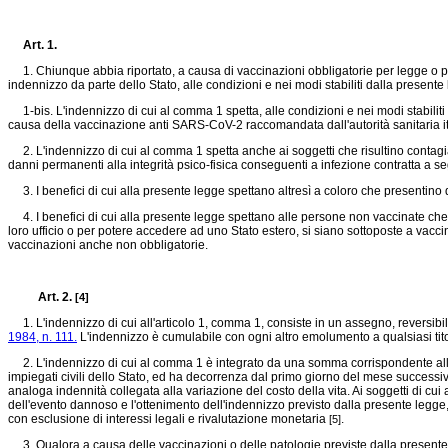
Art. 1.
1. Chiunque abbia riportato, a causa di vaccinazioni obbligatorie per legge o per 
indennizzo da parte dello Stato, alle condizioni e nei modi stabiliti dalla present
1-bis. L'indennizzo di cui al comma 1 spetta, alle condizioni e nei modi stabiliti
causa della vaccinazione anti SARS-CoV-2 raccomandata dall'autorità sanitaria i
2. L'indennizzo di cui al comma 1 spetta anche ai soggetti che risultino contagiat
danni permanenti alla integrità psico-fisica conseguenti a infezione contratta a seg
3. I benefici di cui alla presente legge spettano altresì a coloro che presentino da
4. I benefici di cui alla presente legge spettano alle persone non vaccinate che 
loro ufficio o per potere accedere ad uno Stato estero, si siano sottoposte a vaccin
vaccinazioni anche non obbligatorie.
Art. 2.
[4]
1. L'indennizzo di cui all'articolo 1, comma 1, consiste in un assegno, reversibile
1984, n. 111.
L'indennizzo è cumulabile con ogni altro emolumento a qualsiasi tit
2. L'indennizzo di cui al comma 1 è integrato da una somma corrispondente all'im
impiegati civili dello Stato, ed ha decorrenza dal primo giorno del mese successiv
analoga indennità collegata alla variazione del costo della vita. Ai soggetti di cui
dell'evento dannoso e l'ottenimento dell'indennizzo previsto dalla presente legg
con esclusione di interessi legali e rivalutazione monetaria
.
[5]
3. Qualora a causa delle vaccinazioni o delle patologie previste dalla presente leg