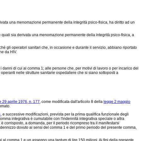
erivata una menomazione permanente della integrità psico-fisica, ha diritto ad un
le quali sia derivata una menomazione permanente della integrità psico-fisica, a
 gli operatori sanitari che, in occasione e durante il servizio, abbiano riportato
one da HIV.
danni di cui al comma 1; alle persone che, per motivi di lavoro o per incarico del
operanti nelle strutture sanitarie ospedaliere che si siano sottoposti a
 29 aprile 1976, n. 177,
come modificata dall'articolo 8 della
legge 2 maggio
ammato.
,
e successive modificazioni, prevista per la prima qualifica funzionale degli
omma integrativa è cumulabile con l'indennità integrativa speciale o altra
, è corrisposto, a domanda, per il periodo ricompreso tra il manifestarsi
l'indennizzo dovuto ai sensi del comma 1 e del primo periodo del presente comma,
ui al comma 1 e un assegno una tantum di lire 150 milioni. Ai fini della presente