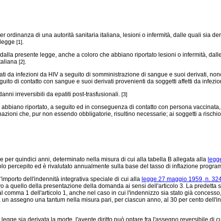
ordinanza di una autorità sanitaria italiana, lesioni o infermità, dalle quali sia d
e legge
.
[1]
 dalla presente legge, anche a coloro che abbiano riportato lesioni o infermità, dal
taliana
.
[2]
i da infezioni da HIV a seguito di somministrazione di sangue e suoi derivati, nonché
uito di contatto con sangue e suoi derivati provenienti da soggetti affetti da infezi
nni irreversibili da epatiti post-trasfusionali.
[3]
abbiano riportato, a seguito ed in conseguenza di contatto con persona vaccinata, i 
azioni che, pur non essendo obbligatorie, risultino necessarie; ai soggetti a rischio 
 per quindici anni, determinato nella misura di cui alla tabella B allegata alla
legge
olo percepito ed è rivalutato annualmente sulla base del tasso di inflazione progr
porto dell'indennità integrativa speciale di cui alla
legge 27 maggio 1959, n. 324
o a quello della presentazione della domanda ai sensi dell'articolo 3. La predetta s
 al comma 1 dell'articolo 1, anche nel caso in cui l'indennizzo sia stato già concesso
e, un assegno una tantum nella misura pari, per ciascun anno, al 30 per cento del
ge sia derivata la morte, l'avente diritto può optare fra l'assegno reversibile di c