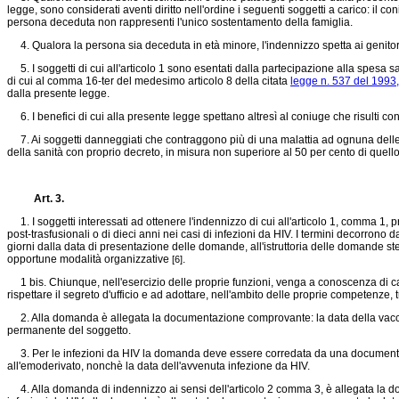
legge, sono considerati aventi diritto nell'ordine i seguenti soggetti a carico: il coni
persona deceduta non rappresenti l'unico sostentamento della famiglia.
4. Qualora la persona sia deceduta in età minore, l'indennizzo spetta ai genitori 
5. I soggetti di cui all'articolo 1 sono esentati dalla partecipazione alla spesa sa
di cui al comma 16-ter del medesimo articolo 8 della citata
legge n. 537 del 1993,
dalla presente legge.
6. I benefici di cui alla presente legge spettano altresì al coniuge che risulti con
7. Ai soggetti danneggiati che contraggono più di una malattia ad ognuna delle qual
della sanità con proprio decreto, in misura non superiore al 50 per cento di quello
Art. 3.
1. I soggetti interessati ad ottenere l'indennizzo di cui all'articolo 1, comma 1, p
post-trasfusionali o di dieci anni nei casi di infezioni da HIV. I termini decorron
giorni dalla data di presentazione delle domande, all'istruttoria delle domande stess
opportune modalità organizzative
.
[6]
1 bis. Chiunque, nell'esercizio delle proprie funzioni, venga a conoscenza di cas
rispettare il segreto d'ufficio e ad adottare, nell'ambito delle proprie competenze, 
2. Alla domanda è allegata la documentazione comprovante: la data della vaccinazi
permanente del soggetto.
3. Per le infezioni da HIV la domanda deve essere corredata da una documentazion
all'emoderivato, nonchè la data dell'avvenuta infezione da HIV.
4. Alla domanda di indennizzo ai sensi dell'articolo 2 comma 3, è allegata la doc