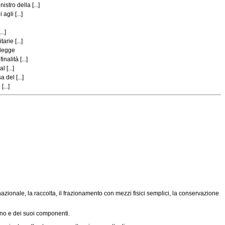
tro della [...]
gli [...]
..]
rie [...]
 legge
alità [...]
 [...]
 del [...]
...]
o nazionale, la raccolta, il frazionamento con mezzi fisici semplici, la conservazione
ano e dei suoi componenti.