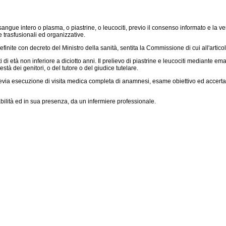
gue intero o plasma, o piastrine, o leucociti, previo il consenso informato e la ver
e trasfusionali ed organizzative.
nite con decreto del Ministro della sanità, sentita la Commissione di cui all'artico
età non inferiore a diciotto anni. Il prelievo di piastrine e leucociti mediante ema
està dei genitori, o del tutore o del giudice tutelare.
a esecuzione di visita medica completa di anamnesi, esame obiettivo ed accertamen
ilità ed in sua presenza, da un infermiere professionale.