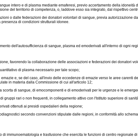
el sangue intero e di plasma mediante emaferesi, previo accertamento della idoneit
one del territorio di competenza, o, laddove esso sia integrato, dal rispettivo centro 
ioni o dalle federazioni dei donatori volontari di sangue, previa autorizzazione da
a presenza di condizioni strutturali idonee.
nto dell'autosufficienza di sangue, plasma ed emoderivati all'interno di ogni reg
ione, favorendo la collaborazione delle associazioni e federazioni dei donatori vol
uantitativo di plasma necessario per tale scopo;
 emazie e, se del caso, all'invio delle eccedenze di emazie verso le aree carenti della
late in materia dalla Commissione di cui all'articolo 12;
na scorta di sangue, di emocomponenti e di emoderivati per le urgenze e le emergenz
ppi rari o non frequenti, in collegamento attivo con l'Istituto superiore di sanità
ivati ottenuti ai presidi ospedalieri della regione;
gnostici secondo convenzioni stipulate dalle regioni, in conformità allo schema ti
zio di immunoematologia e trasfusione che esercita le funzioni di centro regionale