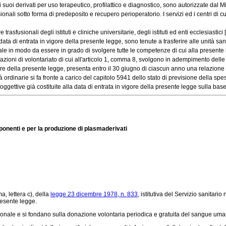
derivati per uso terapeutico, profilattico e diagnostico, sono autorizzate dal Minis
i sotto forma di predeposito e recupero perioperatorio. I servizi ed i centri di cui a
usionali degli istituti e cliniche universitarie, degli istituti ed enti ecclesiastici [.
a di entrata in vigore della presente legge, sono tenute a trasferire alle unità sanita
 in modo da essere in grado di svolgere tutte le competenze di cui alla presente
oni di volontariato di cui all'articolo 1, comma 8, svolgono in adempimento delle fin
ore della presente legge, presenta entro il 30 giugno di ciascun anno una relazione al
ordinarie si fa fronte a carico del capitolo 5941 dello stato di previsione della spesa
gettive già costituite alla data di entrata in vigore della presente legge sulla base [
mponenti e per la produzione di plasmaderivati
a, lettera c), della
legge 23 dicembre 1978, n. 833
, istitutiva del Servizio sanitari
resente legge.
zionale e si fondano sulla donazione volontaria periodica e gratuita del sangue um