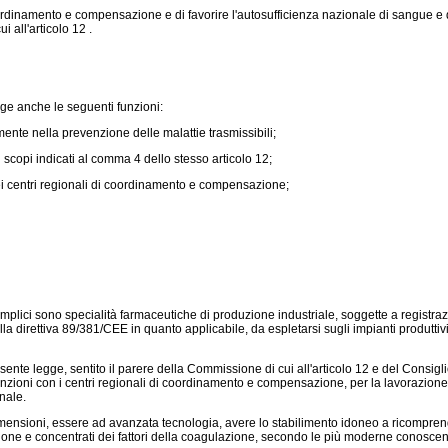
oordinamento e compensazione e di favorire l'autosufficienza nazionale di sangue e di 
 all'articolo 12 .
olge anche le seguenti funzioni:
nte nella prevenzione delle malattie trasmissibili;
scopi indicati al comma 4 dello stesso articolo 12;
 dei centri regionali di coordinamento e compensazione;
lici sono specialità farmaceutiche di produzione industriale, soggette a registrazi
alla
direttiva 89/381/CEE
in quanto applicabile, da espletarsi sugli impianti produtti
sente legge, sentito il parere della Commissione di cui all'articolo 12 e del Consigl
enzioni con i centri regionali di coordinamento e compensazione, per la lavorazione di 
inale.
ensioni, essere ad avanzata tecnologia, avere lo stabilimento idoneo a ricomprende
ne e concentrati dei fattori della coagulazione, secondo le più moderne conoscenze