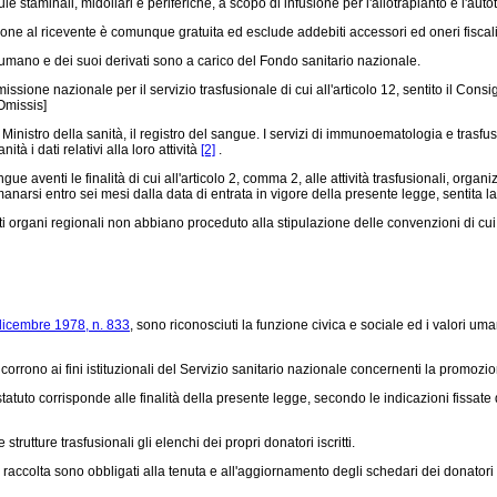
le staminali, midollari e periferiche, a scopo di infusione per l'allotrapianto e l'aut
zione al ricevente è comunque gratuita ed esclude addebiti accessori ed oneri fiscali
umano e dei suoi derivati sono a carico del Fondo sanitario nazionale.
sione nazionale per il servizio trasfusionale di cui all'articolo 12, sentito il Consi
[Omissis]
 Ministro della sanità, il registro del sangue. I servizi di immunoematologia e trasf
à i dati relativi alla loro attività
[2]
.
 aventi le finalità di cui all'articolo 2, comma 2, alle attività trasfusionali, organ
manarsi entro sei mesi dalla data di entrata in vigore della presente legge, sentita l
i organi regionali non abbiano proceduto alla stipulazione delle convenzioni di cui 
dicembre 1978, n. 833
, sono riconosciuti la funzione civica e sociale ed i valori um
rrono ai fini istituzionali del Servizio sanitario nazionale concernenti la promozio
tatuto corrisponde alle finalità della presente legge, secondo le indicazioni fissate
utture trasfusionali gli elenchi dei propri donatori iscritti.
i raccolta sono obbligati alla tenuta e all'aggiornamento degli schedari dei donatori 