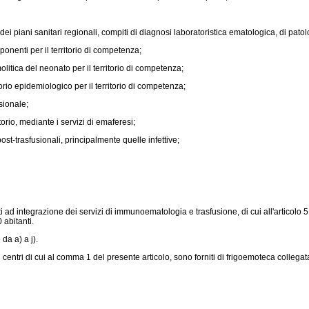
vi dei piani sanitari regionali, compiti di diagnosi laboratoristica ematologica, di
nenti per il territorio di competenza;
litica del neonato per il territorio di competenza;
o epidemiologico per il territorio di competenza;
sionale;
rio, mediante i servizi di emaferesi;
ost-trasfusionali, principalmente quelle infettive;
i ad integrazione dei servizi di immunoematologia e trasfusione, di cui all'articolo 5
 abitanti.
da a) a j).
i centri di cui al comma 1 del presente articolo, sono forniti di frigoemoteca collega