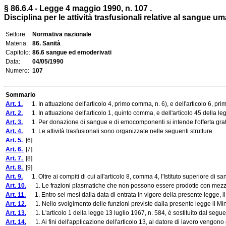
§ 86.6.4 - Legge 4 maggio 1990, n. 107 .
Disciplina per le attività trasfusionali relative al sangue
Settore:
Normativa nazionale
Materia:
86. Sanità
Capitolo:
86.6 sangue ed emoderivati
Data:
04/05/1990
Numero:
107
Sommario
Art. 1.
1. In attuazione dell'articolo 4, primo comma, n. 6), e dell'articolo 6, primo
Art. 2.
1. In attuazione dell'articolo 1, quinto comma, e dell'articolo 45 della leg
Art. 3.
1. Per donazione di sangue e di emocomponenti si intende l'offerta gratuita
Art. 4.
1. Le attività trasfusionali sono organizzate nelle seguenti strutture
Art. 5.
[6]
Art. 6.
[7]
Art. 7.
[8]
Art. 8.
[9]
Art. 9.
1. Oltre ai compiti di cui all'articolo 8, comma 4, l'Istituto superiore di s
Art. 10.
1. Le frazioni plasmatiche che non possono essere prodotte con mezzi fisi
Art. 11.
1. Entro sei mesi dalla data di entrata in vigore della presente legge, il M
Art. 12.
1. Nello svolgimento delle funzioni previste dalla presente legge il Mini
Art. 13.
1. L'articolo 1 della legge 13 luglio 1967, n. 584, è sostituito dal segue
Art. 14.
1. Ai fini dell'applicazione dell'articolo 13, al datore di lavoro vengono c