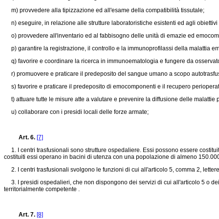
m) provvedere alla tipizzazione ed all'esame della compatibilità tissutale;
n) eseguire, in relazione alle strutture laboratoristiche esistenti ed agli obietti
o) provvedere all'inventario ed al fabbisogno delle unità di emazie ed emocompo
p) garantire la registrazione, il controllo e la immunoprofilassi della malattia emo
q) favorire e coordinare la ricerca in immunoematologia e fungere da osservatori
r) promuovere e praticare il predeposito del sangue umano a scopo autotrasfu
s) favorire e praticare il predeposito di emocomponenti e il recupero perioperato
t) attuare tutte le misure atte a valutare e prevenire la diffusione delle malattie p
u) collaborare con i presidi locali delle forze armate;
Art. 6.
[7]
1. I centri trasfusionali sono strutture ospedaliere. Essi possono essere costituit
costituiti essi operano in bacini di utenza con una popolazione di almeno 150.000
2. I centri trasfusionali svolgono le funzioni di cui all'articolo 5, comma 2, lettere 
3. I presidi ospedalieri, che non dispongono dei servizi di cui all'articolo 5 o de
territorialmente competente .
Art. 7.
[8]