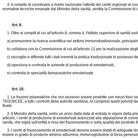
4. Il compito di coordinare a livello nazionale l'attività dei centri regionali di c
normative tecniche emanate dal Ministro della sanità, sentita la Commissione di cui
Art. 9.
1. Oltre ai compiti di cui all'articolo 8, comma 4, l'Istituto superiore di sanità sv
a) promuovere la ricerca scientifica nel settore immunotrasfusionale, principalme
b) collabora con la Commissione di cui all'articolo 12 per la realizzazione degli 
c) raccoglie e diffonde tutti i dati inerenti la pratica trasfusionale in possesso
d) ispeziona e controlla le aziende di produzione di emoderivati;
e) controlla le specialità farmaceutiche emoderivate.
Art. 10.
1. Le frazioni plasmatiche che non possono essere prodotte con mezzi fisici semp
75/319/CEE, a tutti i controlli della autorità sanitaria, ivi compresi quelli previsti d
finale.
2. Il Ministro della sanità, entro un anno dalla data di entrata in vigore della pre
articolo, i centri di produzione di emoderivati autorizzati alla stipulazione di conv
sanità, che vigila sull'entità e resa del frazionamento e sulla qualità del prodotto f
3. I centri di frazionamento di emoderivati devono essere dotati di adeguate dim
essere in grado di produrre almeno albumina, immunoglobuline di terza generazio