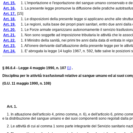
Art. 15.
1. L'importazione e l'esportazione del sangue umano conservato e dei suoi 
Art. 16.
1. La presente legge promuove la diffusione delle pratiche autotrasfusional
Art. 17.
[15]
Art. 18.
1. Le disposizioni della presente legge si applicano anche alle strutture trasf
Art. 19.
1. Le regioni, sulla base dei propri piani sanitari, entro due anni dalla dat
Art. 20.
1. Le Forze armate organizzano autonomamente il servizio trasfusionale
Art. 21.
1. Non sono soggette ad imposizione tributaria le attività che le associazi
Art. 22.
1. Il Ministro della sanità, nei primi tre anni dalla data di entrata in vig
Art. 23.
1. All'onere derivante dall'attuazione della presente legge per le attività 
Art. 24.
1. E' abrogata la legge 14 luglio 1967, n. 592, fatte salve le posizioni sog
§ 86.6.4 - Legge 4 maggio 1990, n. 107
[1]
.
Disciplina per le attività trasfusionali relative al sangue umano ed ai suoi co
(G.U. 11 maggio 1990, n. 108)
Art. 1.
1. In attuazione dell'articolo 4, primo comma, n. 6), e dell'articolo 6, primo comm
e la distribuzione del sangue umano e dei suoi componenti sono regolati dalla p
2. Le attività di cui al comma 1 sono parte integrante del Servizio sanitario na