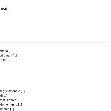
ivati
ario [...]
i umani [...]
la [...]
gistrazione e [...]
 [...]
trasfusionale
dente hanno [...]
onale [...]