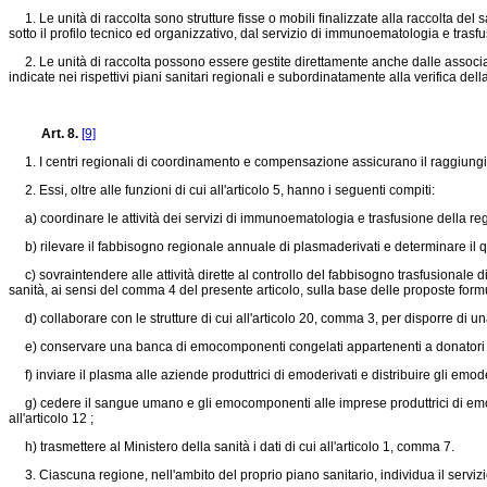
1. Le unità di raccolta sono strutture fisse o mobili finalizzate alla raccolta d
sotto il profilo tecnico ed organizzativo, dal servizio di immunoematologia e trasfusi
2. Le unità di raccolta possono essere gestite direttamente anche dalle associaz
indicate nei rispettivi piani sanitari regionali e subordinatamente alla verifica dell
Art. 8.
[9]
1. I centri regionali di coordinamento e compensazione assicurano il raggiungime
2. Essi, oltre alle funzioni di cui all'articolo 5, hanno i seguenti compiti:
a) coordinare le attività dei servizi di immunoematologia e trasfusione della reg
b) rilevare il fabbisogno regionale annuale di plasmaderivati e determinare il q
c) sovraintendere alle attività dirette al controllo del fabbisogno trasfusionale di
sanità, ai sensi del comma 4 del presente articolo, sulla base delle proposte formu
d) collaborare con le strutture di cui all'articolo 20, comma 3, per disporre di u
e) conservare una banca di emocomponenti congelati appartenenti a donatori di gru
f) inviare il plasma alle aziende produttrici di emoderivati e distribuire gli emoder
g) cedere il sangue umano e gli emocomponenti alle imprese produttrici di emodia
all'articolo 12 ;
h) trasmettere al Ministero della sanità i dati di cui all'articolo 1, comma 7.
3. Ciascuna regione, nell'ambito del proprio piano sanitario, individua il servi