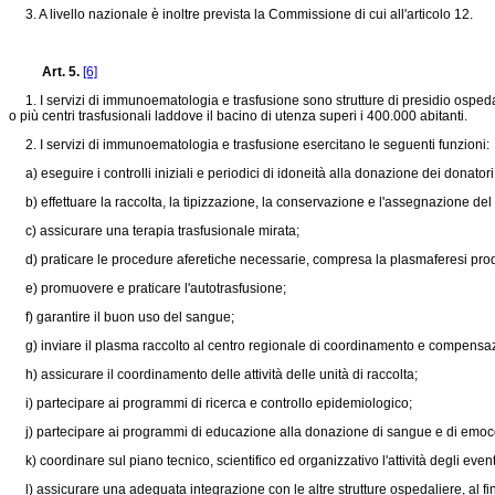
3. A livello nazionale è inoltre prevista la Commissione di cui all'articolo 12.
Art. 5.
[6]
1. I servizi di immunoematologia e trasfusione sono strutture di presidio ospeda
o più centri trasfusionali laddove il bacino di utenza superi i 400.000 abitanti.
2. I servizi di immunoematologia e trasfusione esercitano le seguenti funzioni:
a) eseguire i controlli iniziali e periodici di idoneità alla donazione dei donat
b) effettuare la raccolta, la tipizzazione, la conservazione e l'assegnazione del 
c) assicurare una terapia trasfusionale mirata;
d) praticare le procedure aferetiche necessarie, compresa la plasmaferesi prod
e) promuovere e praticare l'autotrasfusione;
f) garantire il buon uso del sangue;
g) inviare il plasma raccolto al centro regionale di coordinamento e compensaz
h) assicurare il coordinamento delle attività delle unità di raccolta;
i) partecipare ai programmi di ricerca e controllo epidemiologico;
j) partecipare ai programmi di educazione alla donazione di sangue e di emo
k) coordinare sul piano tecnico, scientifico ed organizzativo l'attività degli eventua
l) assicurare una adeguata integrazione con le altre strutture ospedaliere, al fin