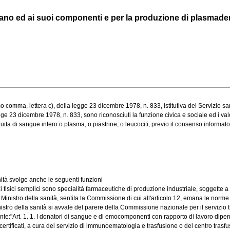
 umano ed ai suoi componenti e per la produzione di plasmader
 comma, lettera c), della legge 23 dicembre 1978, n. 833, istitutiva del Servizio sanit
ge 23 dicembre 1978, n. 833, sono riconosciuti la funzione civica e sociale ed i valor
 di sangue intero o plasma, o piastrine, o leucociti, previo il consenso informato e 
anità svolge anche le seguenti funzioni
ci semplici sono specialità farmaceutiche di produzione industriale, soggette a re
inistro della sanità, sentita la Commissione di cui all'articolo 12, emana le norme di
stro della sanità si avvale del parere della Commissione nazionale per il servizio 
nte:"Art. 1. 1. I donatori di sangue e di emocomponenti con rapporto di lavoro dipen
ertificati, a cura del servizio di immunoematologia e trasfusione o del centro trasfusi