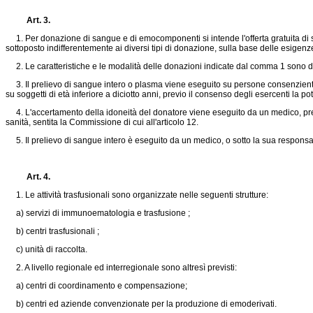
Art. 3.
1. Per donazione di sangue e di emocomponenti si intende l'offerta gratuita di san
sottoposto indifferentemente ai diversi tipi di donazione, sulla base delle esigenz
2. Le caratteristiche e le modalità delle donazioni indicate dal comma 1 sono defi
3. Il prelievo di sangue intero o plasma viene eseguito su persone consenzienti di 
su soggetti di età inferiore a diciotto anni, previo il consenso degli esercenti la pot
4. L'accertamento della idoneità del donatore viene eseguito da un medico, previ
sanità, sentita la Commissione di cui all'articolo 12.
5. Il prelievo di sangue intero è eseguito da un medico, o sotto la sua responsab
Art. 4.
1. Le attività trasfusionali sono organizzate nelle seguenti strutture:
a) servizi di immunoematologia e trasfusione ;
b) centri trasfusionali ;
c) unità di raccolta.
2. A livello regionale ed interregionale sono altresì previsti:
a) centri di coordinamento e compensazione;
b) centri ed aziende convenzionate per la produzione di emoderivati.