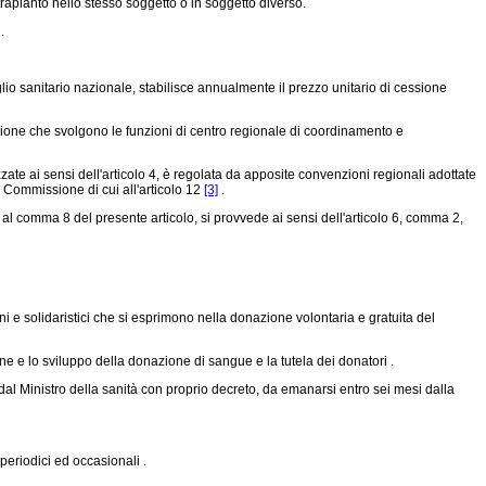
otrapianto nello stesso soggetto o in soggetto diverso.
.
glio sanitario nazionale, stabilisce annualmente il prezzo unitario di cessione
usione che svolgono le funzioni di centro regionale di coordinamento e
izzate ai sensi dell'articolo 4, è regolata da apposite convenzioni regionali adottate
a Commissione di cui all'articolo 12
[3]
.
al comma 8 del presente articolo, si provvede ai sensi dell'articolo 6, comma 2,
ani e solidaristici che si esprimono nella donazione volontaria e gratuita del
ne e lo sviluppo della donazione di sangue e la tutela dei donatori .
 dal Ministro della sanità con proprio decreto, da emanarsi entro sei mesi dalla
periodici ed occasionali .