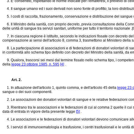
3. E' consentito, rispettando le norme indicate per l'emaferesi, il prelievo di cellu
4. Il sangue umano ed i suoi derivati non sono fonte di profitto; la loro distribu
5. I costi di raccolta, frazionamento, conservazione e distribuzione del sangue 
6. Il Ministro della sanità, con proprio decreto, previa consultazione della Commis
delle unità di sangue tra servizi sanitari, uniforme per tutto il territorio nazionale .
7. In ciascuna regione è istituito, secondo le indicazioni fissate con decreto del
compensazione ai sensi dell'articolo 8, comma 3, trasmettono al Ministero della sanit
8. La partecipazione di associazioni e di federazioni di donatori volontari di sangue
in conformità allo schema tipo definito con decreto del Ministro della sanità, da e
9. Qualora, trascorsi sei mesi dal termine fissato nello schema tipo, i competent
della
legge 23 ottobre 1985, n. 595
[4]
.
Art. 2.
1. In attuazione dell'articolo 1, quinto comma, e dell'articolo 45 della
legge 23 
sangue o dei suoi componenti.
2. Le associazioni dei donatori volontari di sangue e le relative federazioni conco
3. Rientrano tra le associazioni e le federazioni di cui al comma 2 quelle il cui s
data di entrata in vigore della presente legge
[5]
.
4. Le associazioni e le federazioni di donatori volontari devono comunicare alle str
5. I servizi di immunoematologia e trasfusione, i centri trasfusionali e le unità d