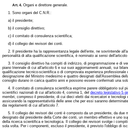
Organi e direttore generale.
Art. 4.
1. Sono organi del C.N.R.:
a) il presidente;
b) il consiglio direttivo;
c) il comitato di consulenza scientifica;
d) il collegio dei revisori dei conti.
2. Il presidente ha la rappresentanza legale dell'ente, ne sovrintende all'anda
personalità di alta qualificazione scientifica, è nominato ai sensi dell'artico
3. Il consiglio direttivo ha compiti di indirizzo, di programmazione e di ver
piano triennale di cui all'articolo 6 e sui suoi aggiornamenti annuali, sui bilan
qualificazione tecnico-scientifica o di comprovata esperienza professionale di
designazione del Ministro medesimo e quattro designati dall'Assemblea della 
consiglio durano in carica quattro anni e possono essere confermati una sola
4. Il comitato di consulenza scientifica esprime parere obbligatorio sul piano 
scientifici nazionali di cui all'articolo 4, comma 1, del
decreto legislativo 5 g
membri, compreso il presidente, di cui dieci eletti dai ricercatori e tecnologi de
assicurando la rappresentatività delle aree che per essi saranno determinate
dai regolamenti di cui all'articolo 7.
5. Il collegio dei revisori dei conti è composto da un presidente, da due memb
designato dal presidente della Corte dei conti, un membro effettivo e uno su
della ricerca scientifica e tecnologica. Il collegio dei revisori svolge i comp
sola volta. Per i componenti, escluso il presidente, è previsto l'obbligo di iscr