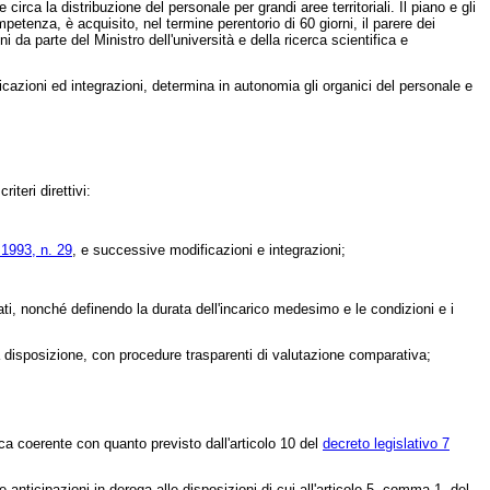
rca la distribuzione del personale per grandi aree territoriali. Il piano e gli
mpetenza, è acquisito, nel termine perentorio di 60 giorni, il parere dei
da parte del Ministro dell'università e della ricerca scientifica e
cazioni ed integrazioni, determina in autonomia gli organici del personale e
iteri direttivi:
 1993, n. 29
, e successive modificazioni e integrazioni;
dati, nonché definendo la durata dell'incarico medesimo e le condizioni e i
ma disposizione, con procedure trasparenti di valutazione comparativa;
ca coerente con quanto previsto dall'articolo 10 del
decreto legislativo 7
anticipazioni in deroga alle disposizioni di cui all'articolo 5, comma 1, del