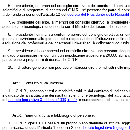
6. Il presidente, i membri del consiglio direttivo e del comitato di consulenz
scientifici o di programmi di ricerca del C.N.R., né possono far parte di com
a domanda ai sensi dell'articolo 12 del
decreto del Presidente della Repubbli
7. Al presidente dell'ente, ai membri del consiglio direttivo, al presidente e 
scientifica e tecnologica, di concerto con il Ministro del tesoro, del bilanc
8. Il presidente nomina, su conforme parere del consiglio direttivo, un dirett
generale sovrintende alla gestione ed è responsabile dell'attuazione delle deli
esclusione dei professori e dei ricercatori universitari, è collocato fuori ruo
9. Il presidente e i componenti del consiglio direttivo non possono ricoprire 
sindaco o assessore nei comuni con popolazione superiore a 20.000 abitanti; 
partecipano a programmi di ricerca del C.N.R.
10. Il direttore generale non può avere interessi diretti o indiretti nelle im
Comitato di valutazione.
Art. 5.
1. Il C.N.R., secondo criteri e modalità stabilite dal comitato di indirizzo p
incaricato della valutazione dei risultati scientifici e tecnologici dell'attivit
del
decreto legislativo 3 febbraio 1993, n. 29
, e successive modificazioni e i
Piano di attività e fabbisogno di personale.
Art. 6.
1. Il C.N.R. opera sulla base di un proprio piano triennale di attività, aggior
per la ricerca di cui all'articolo 1, comma 2, del
decreto legislativo 5 giugno 