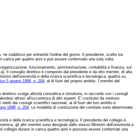
ne stabilisce per entrambi l'ordine del giorno. Il presidente, scelto tra
 in carica per quattro anni e può essere confermato una sola volta.
di organizzazione, funzionamento, amministrazione, contabilità e finanza, sul
ra a). Il consiglio direttivo è composto dal presidente e da otto membri, di alta
stro dell'università e della ricerca scientifica e tecnologica, quattro su
tivo 5 giugno 1998, n. 204
, al di fuori del proprio ambito. I membri del
irettivo svolge attività consultiva e istruttoria, in raccordo con i consigli
valendosi altresì all'occorrenza di altri esperti. E' costituito da ventuno
eletti dai consigli scientifici nazionali, al di fuori del loro ambito e
ugno 1998, n. 204
. Le modalità di costituzione del comitato sono determinate
tà e della ricerca scientifica e tecnologica. Il presidente del collegio è
mica, gli altri membri sono designati dallo stesso Ministro dell'università e
ri del collegio durano in carica quattro anni e possono essere confermati una