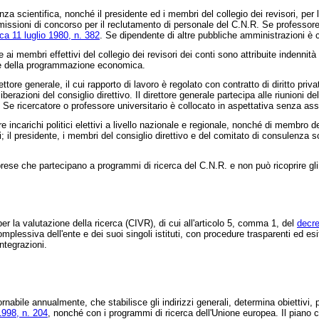
a scientifica, nonché il presidente ed i membri del collegio dei revisori, per l
missioni di concorso per il reclutamento di personale del C.N.R. Se professore o
ca 11 luglio 1980, n. 382
. Se dipendente di altre pubbliche amministrazioni è c
ai membri effettivi del collegio dei revisori dei conti sono attribuite indennità
io e della programmazione economica.
ore generale, il cui rapporto di lavoro è regolato con contratto di diritto priva
berazioni del consiglio direttivo. Il direttore generale partecipa alle riunioni 
lo. Se ricercatore o professore universitario è collocato in aspettativa senza as
incarichi politici elettivi a livello nazionale e regionale, nonché di membro de
il presidente, i membri del consiglio direttivo e del comitato di consulenza s
prese che partecipano a programmi di ricerca del C.N.R. e non può ricoprire gli 
er la valutazione della ricerca (CIVR), di cui all'articolo 5, comma 1, del
decre
à complessiva dell'ente e dei suoi singoli istituti, con procedure trasparenti ed e
ntegrazioni.
nabile annualmente, che stabilisce gli indirizzi generali, determina obiettivi, 
1998, n. 204
, nonché con i programmi di ricerca dell'Unione europea. Il piano