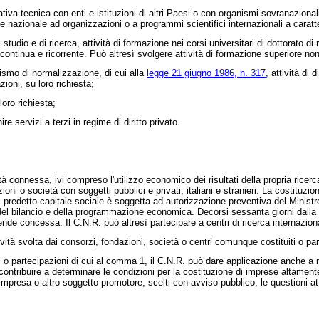
a tecnica con enti e istituzioni di altri Paesi o con organismi sovranazionali
e nazionale ad organizzazioni o a programmi scientifici internazionali a caratt
io e di ricerca, attività di formazione nei corsi universitari di dottorato di r
continua e ricorrente. Può altresì svolgere attività di formazione superiore non
nismo di normalizzazione, di cui alla
legge 21 giugno 1986, n. 317
, attività di
ioni, su loro richiesta;
oro richiesta;
e servizi a terzi in regime di diritto privato.
vità connessa, ivi compreso l'utilizzo economico dei risultati della propria rice
oni o società con soggetti pubblici e privati, italiani e stranieri. La costituzio
l predetto capitale sociale è soggetta ad autorizzazione preventiva del Ministro 
, del bilancio e della programmazione economica. Decorsi sessanta giorni dalla 
ntende concessa. Il C.N.R. può altresì partecipare a centri di ricerca internaziona
ità svolta dai consorzi, fondazioni, società o centri comunque costituiti o partec
 o partecipazioni di cui al comma 1, il C.N.R. può dare applicazione anche a nor
ò contribuire a determinare le condizioni per la costituzione di imprese altamen
resa o altro soggetto promotore, scelti con avviso pubblico, le questioni attinenti