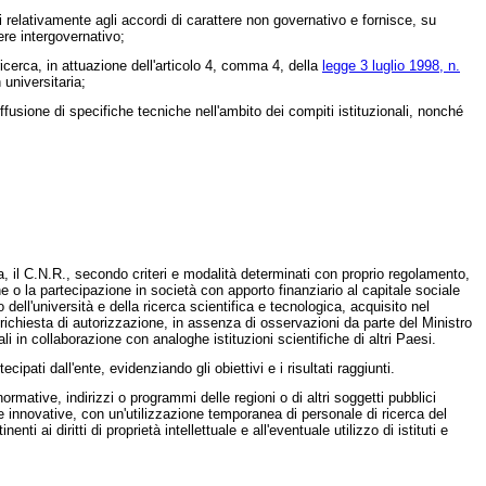
 relativamente agli accordi di carattere non governativo e fornisce, su
ere intergovernativo;
icerca, in attuazione dell'articolo 4, comma 4, della
legge 3 luglio 1998, n.
 universitaria;
 diffusione di specifiche tecniche nell'ambito dei compiti istituzionali, nonché
rca, il C.N.R., secondo criteri e modalità determinati con proprio regolamento,
ne o la partecipazione in società con apporto finanziario al capitale sociale
dell'università e della ricerca scientifica e tecnologica, acquisito nel
richiesta di autorizzazione, in assenza di osservazioni da parte del Ministro
li in collaborazione con analoghe istituzioni scientifiche di altri Paesi.
ipati dall'ente, evidenziando gli obiettivi e i risultati raggiunti.
mative, indirizzi o programmi delle regioni o di altri soggetti pubblici
te innovative, con un'utilizzazione temporanea di personale di ricerca del
 ai diritti di proprietà intellettuale e all'eventuale utilizzo di istituti e