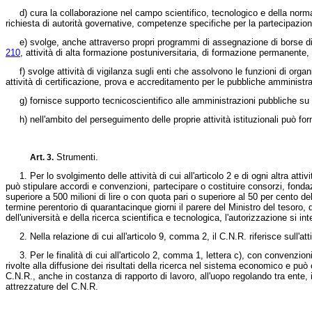
d) cura la collaborazione nel campo scientifico, tecnologico e della normativ
richiesta di autorità governative, competenze specifiche per la partecipazion
e) svolge, anche attraverso propri programmi di assegnazione di borse di stud
210
, attività di alta formazione postuniversitaria, di formazione permanente, 
f) svolge attività di vigilanza sugli enti che assolvono le funzioni di orga
attività di certificazione, prova e accreditamento per le pubbliche amministraz
g) fornisce supporto tecnicoscientifico alle amministrazioni pubbliche su l
h) nell'ambito del perseguimento delle proprie attività istituzionali può fornir
Strumenti.
Art. 3.
1. Per lo svolgimento delle attività di cui all'articolo 2 e di ogni altra atti
può stipulare accordi e convenzioni, partecipare o costituire consorzi, fondazi
superiore a 500 milioni di lire o con quota pari o superiore al 50 per cento de
termine perentorio di quarantacinque giorni il parere del Ministro del tesoro
dell'università e della ricerca scientifica e tecnologica, l'autorizzazione si i
2. Nella relazione di cui all'articolo 9, comma 2, il C.N.R. riferisce sull'attiv
3. Per le finalità di cui all'articolo 2, comma 1, lettera c), con convenzioni
rivolte alla diffusione dei risultati della ricerca nel sistema economico e pu
C.N.R., anche in costanza di rapporto di lavoro, all'uopo regolando tra ente, imp
attrezzature del C.N.R.