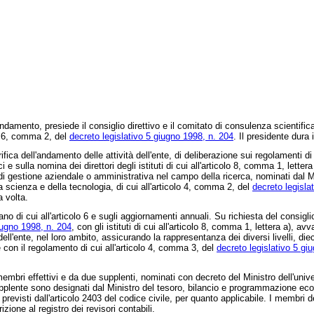
mento, presiede il consiglio direttivo e il comitato di consulenza scientifica, 
lo 6, comma 2, del
decreto legislativo 5 giugno 1998, n. 204
. Il presidente dura
ifica dell'andamento delle attività dell'ente, di deliberazione sui regolamenti 
ci e sulla nomina dei direttori degli istituti di cui all'articolo 8, comma 1, lette
 gestione aziendale o amministrativa nel campo della ricerca, nominati dal Mini
scienza e della tecnologia, di cui all'articolo 4, comma 2, del
decreto legisla
 volta.
di cui all'articolo 6 e sugli aggiornamenti annuali. Su richiesta del consiglio d
iugno 1998, n. 204
, con gli istituti di cui all'articolo 8, comma 1, lettera a), av
ll'ente, nel loro ambito, assicurando la rappresentanza dei diversi livelli, dieci 
 con il regolamento di cui all'articolo 4, comma 3, del
decreto legislativo 5 gi
ri effettivi e da due supplenti, nominati con decreto del Ministro dell'universi
pplente sono designati dal Ministro del tesoro, bilancio e programmazione econo
iti previsti dall'articolo 2403 del codice civile, per quanto applicabile. I memb
izione al registro dei revisori contabili.