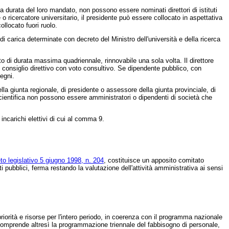
a durata del loro mandato, non possono essere nominati direttori di istituti
 ricercatore universitario, il presidente può essere collocato in aspettativa
ollocato fuori ruolo.
 di carica determinate con decreto del Ministro dell'università e della ricerca
to di durata massima quadriennale, rinnovabile una sola volta. Il direttore
del consiglio direttivo con voto consultivo. Se dipendente pubblico, con
segni.
lla giunta regionale, di presidente o assessore della giunta provinciale, di
cientifica non possono essere amministratori o dipendenti di società che
incarichi elettivi di cui al comma 9.
to legislativo 5 giugno 1998, n. 204
, costituisce un apposito comitato
siti pubblici, ferma restando la valutazione dell'attività amministrativa ai sensi
priorità e risorse per l'intero periodo, in coerenza con il programma nazionale
 comprende altresì la programmazione triennale del fabbisogno di personale,