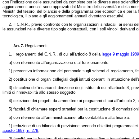
con l'indicazione delle assunzioni da compiere per le diverse aree scientifiche
aggiornamenti annuali sono approvati dal Ministro dell'università e della ricerc
Ministri del tesoro, del bilancio e della programmazione economica e per la fu
tecnologica, il piano e gli aggiornamenti annuali diventano esecutivi.
2. Il C.N.R., previo confronto con le organizzazioni sindacali, ai sensi dell
le assunzioni nelle diverse tipologie contrattuali, con i soli vincoli derivanti d
Regolamenti.
Art. 7.
1. I regolamenti del C.N.R., di cui all'articolo 8 della
legge 9 maggio 1989
a) con riferimento all'organizzazione e al funzionamento:
1) preventiva informazione del personale sugli schemi di regolamento, ferm
2) costituzione di organi collegiali degli istituti operanti in attuazione dell'a
3) disciplina dell'incarico di direzione degli istituti di cui all'articolo 8, 
limiti di rinnovabilità allo stesso soggetto;
4) selezione dei progetti da ammettere ai programmi di cui all'articolo 2, co
5) facoltà di chiamare esperti stranieri per la costituzione di commissioni 
b) con riferimento all'amministrazione, alla contabilità e alla finanza:
1) redazione di un bilancio di previsione secondo obiettivi programmatici e 
agosto 1997, n. 279
;
2) facoltà per le forniture di strumentazione scientifica e tecnologica di par