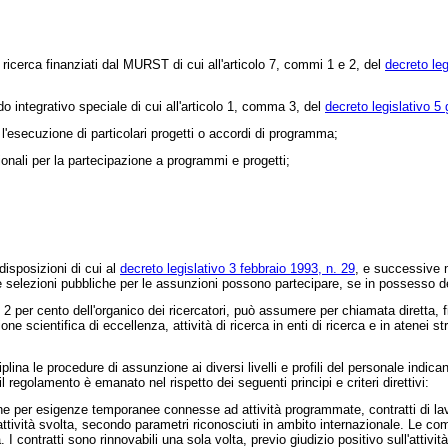
i ricerca finanziati dal MURST di cui all'articolo 7, commi 1 e 2, del
decreto leg
o integrativo speciale di cui all'articolo 1, comma 3, del
decreto legislativo 5
'esecuzione di particolari progetti o accordi di programma;
onali per la partecipazione a programmi e progetti;
disposizioni di cui al
decreto legislativo 3 febbraio 1993, n. 29
, e successive m
le selezioni pubbliche per le assunzioni possono partecipare, se in possesso dei r
2 per cento dell'organico dei ricercatori, può assumere per chiamata diretta, fi
cientifica di eccellenza, attività di ricerca in enti di ricerca e in atenei stran
ina le procedure di assunzione ai diversi livelli e profili del personale indica
il regolamento è emanato nel rispetto dei seguenti principi e criteri direttivi:
ne per esigenze temporanee connesse ad attività programmate, contratti di lavor
'attività svolta, secondo parametri riconosciuti in ambito internazionale. Le co
I contratti sono rinnovabili una sola volta, previo giudizio positivo sull'attività