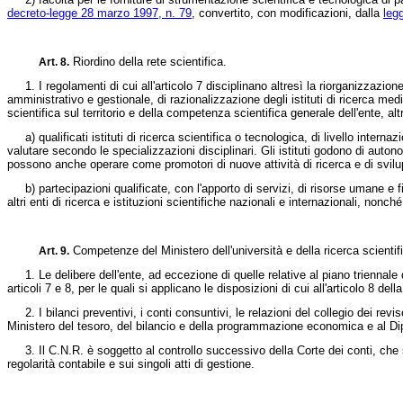
decreto-legge 28 marzo 1997, n. 79
, convertito, con modificazioni, dalla
leg
Riordino della rete scientifica.
Art. 8.
1. I regolamenti di cui all'articolo 7 disciplinano altresì la riorganizzazio
amministrativo e gestionale, di razionalizzazione degli istituti di ricerca me
scientifica sul territorio e della competenza scientifica generale dell'ente, alt
a) qualificati istituti di ricerca scientifica o tecnologica, di livello inte
valutare secondo le specializzazioni disciplinari. Gli istituti godono di auton
possono anche operare come promotori di nuove attività di ricerca e di svil
b) partecipazioni qualificate, con l'apporto di servizi, di risorse umane e fin
altri enti di ricerca e istituzioni scientifiche nazionali e internazionali, nonché 
Competenze del Ministero dell'università e della ricerca scientifi
Art. 9.
1. Le delibere dell'ente, ad eccezione di quelle relative al piano triennale di 
articoli 7 e 8, per le quali si applicano le disposizioni di cui all'articolo 8 dell
2. I bilanci preventivi, i conti consuntivi, le relazioni del collegio dei revis
Ministero del tesoro, del bilancio e della programmazione economica e al Di
3. Il C.N.R. è soggetto al controllo successivo della Corte dei conti, che si
regolarità contabile e sui singoli atti di gestione.