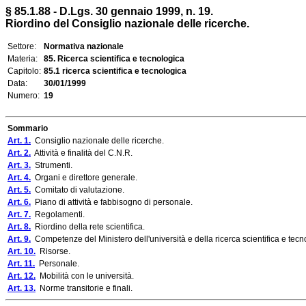
§ 85.1.88 - D.Lgs. 30 gennaio 1999, n. 19.
Riordino del Consiglio nazionale delle ricerche.
Settore:
Normativa nazionale
Materia:
85. Ricerca scientifica e tecnologica
Capitolo:
85.1 ricerca scientifica e tecnologica
Data:
30/01/1999
Numero:
19
Sommario
Art. 1.
Consiglio nazionale delle ricerche.
Art. 2.
Attività e finalità del C.N.R.
Art. 3.
Strumenti.
Art. 4.
Organi e direttore generale.
Art. 5.
Comitato di valutazione.
Art. 6.
Piano di attività e fabbisogno di personale.
Art. 7.
Regolamenti.
Art. 8.
Riordino della rete scientifica.
Art. 9.
Competenze del Ministero dell'università e della ricerca scientifica e tecno
Art. 10.
Risorse.
Art. 11.
Personale.
Art. 12.
Mobilità con le università.
Art. 13.
Norme transitorie e finali.