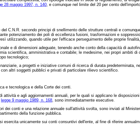
ge 28 maggio 1997, n. 140
, e comunque nel limite del 20 per cento dell'importo
ne del C.N.R. secondo principi di snellimento delle strutture centrali e comunq
diante potenziamento dei poli di eccellenza fusioni, trasformazioni e soppressio
resì utilizzando, quando utile per l'efficace perseguimento delle proprie finalità
rnazionale e di dimensioni adeguate, tenendo anche conto della capacità di aut
omia scientifica, amministrativa e contabile; le medesime, nei propri ambiti di 
uppo tecnologico;
anziarie, a progetti e iniziative comuni di ricerca di durata predeterminata, ne
con altri soggetti pubblici e privati di particolare rilievo scientifico.
ca e tecnologica e della Corte dei conti.
attività e agli aggiornamenti annuali, per le quali si applicano le disposizioni 
a
legge 9 maggio 1989, n. 168
, sono immediatamente esecutive.
ori dei conti e una relazione annuale sull'attività svolta, sono inviati al Minist
partimento della funzione pubblica.
 esercita unicamente sui conti consuntivi dell'ente, al fine di riferire annual