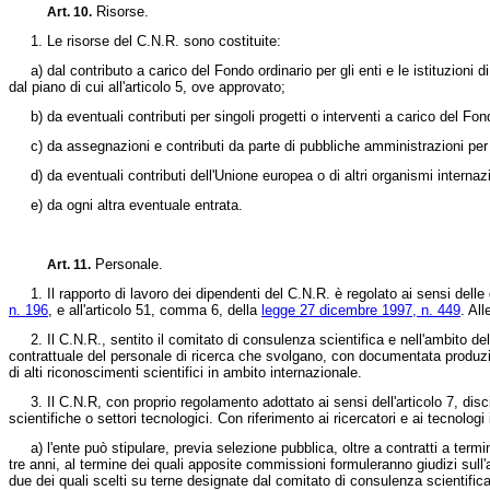
Risorse.
Art. 10.
1. Le risorse del C.N.R. sono costituite:
a) dal contributo a carico del Fondo ordinario per gli enti e le istituzioni d
dal piano di cui all'articolo 5, ove approvato;
b) da eventuali contributi per singoli progetti o interventi a carico del Fond
c) da assegnazioni e contributi da parte di pubbliche amministrazioni per l
d) da eventuali contributi dell'Unione europea o di altri organismi internazi
e) da ogni altra eventuale entrata.
Personale.
Art. 11.
1. Il rapporto di lavoro dei dipendenti del C.N.R. è regolato ai sensi delle 
n. 196
, e all'articolo 51, comma 6, della
legge 27 dicembre 1997, n. 449
. Al
2. Il C.N.R., sentito il comitato di consulenza scientifica e nell'ambito del 
contrattuale del personale di ricerca che svolgano, con documentata produzione s
di alti riconoscimenti scientifici in ambito internazionale.
3. Il C.N.R, con proprio regolamento adottato ai sensi dell'articolo 7, discipl
scientifiche o settori tecnologici. Con riferimento ai ricercatori e ai tecnologi 
a) l'ente può stipulare, previa selezione pubblica, oltre a contratti a termi
tre anni, al termine dei quali apposite commissioni formuleranno giudizi sull
due dei quali scelti su terne designate dal comitato di consulenza scientifica. 