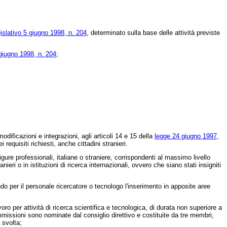
islativo 5 giugno 1998, n. 204
, determinato sulla base delle attività previste
 giugno 1998, n. 204
;
odificazioni e integrazioni, agli articoli 14 e 15 della
legge 24 giugno 1997,
equisiti richiesti, anche cittadini stranieri.
gure professionali, italiane o straniere, corrispondenti al massimo livello
ieri o in istituzioni di ricerca internazionali, ovvero che siano stati insigniti
ndo per il personale ricercatore o tecnologo l'inserimento in apposite aree
o per attività di ricerca scientifica e tecnologica, di durata non superiore a
mmissioni sono nominate dal consiglio direttivo e costituite da tre membri,
 svolta;