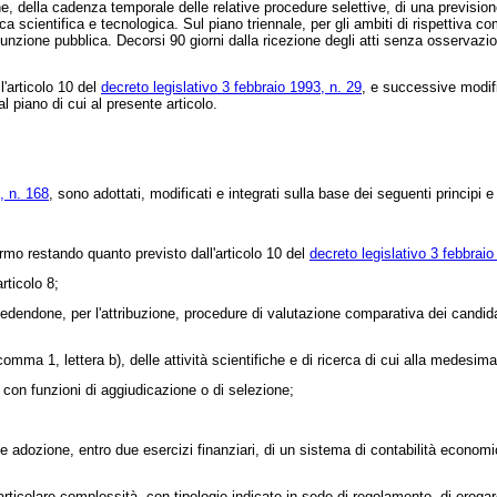
, della cadenza temporale delle relative procedure selettive, di una previsione ci
a scientifica e tecnologica. Sul piano triennale, per gli ambiti di rispettiva co
nzione pubblica. Decorsi 90 giorni dalla ricezione degli atti senza osservazioni 
'articolo 10 del
decreto legislativo 3 febbraio 1993, n. 29
, e successive modifi
al piano di cui al presente articolo.
, n. 168
, sono adottati, modificati e integrati sulla base dei seguenti principi e cr
o restando quanto previsto dall'articolo 10 del
decreto legislativo 3 febbraio
rticolo 8;
prevedendone, per l'attribuzione, procedure di valutazione comparativa dei candi
mma 1, lettera b), delle attività scientifiche e di ricerca di cui alla medesi
con funzioni di aggiudicazione o di selezione;
adozione, entro due esercizi finanziari, di un sistema di contabilità economi
ticolare complessità, con tipologie indicate in sede di regolamento, di erogare 