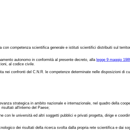
n competenza scientifica generale e istituti scientifici distribuiti sul territor
dinamento autonomo in conformità al presente decreto, alla
legge 9 maggio 1989
oni, al codice civile.
cita nei confronti del C.N.R. le competenze determinate nelle disposizioni di c
levanza strategica in ambito nazionale e internazionale, nel quadro della coop
 risultati all'interno del Paese;
e con le università ed altri soggetti pubblici e privati progetta, dirige e coord
gico dei risultati della ricerca svolta dalla propria rete scientifica e dai sogge