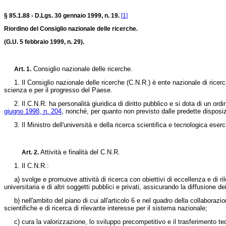
§ 85.1.88 - D.Lgs. 30 gennaio 1999, n. 19.
[1]
Riordino del Consiglio nazionale delle ricerche.
(G.U. 5 febbraio 1999, n. 29).
Consiglio nazionale delle ricerche.
Art. 1.
1. Il Consiglio nazionale delle ricerche (C.N.R.) è ente nazionale di ricerca co
scienza e per il progresso del Paese.
2. Il C.N.R. ha personalità giuridica di diritto pubblico e si dota di un or
giugno 1998, n. 204
, nonché, per quanto non previsto dalle predette disposizi
3. Il Ministro dell'università e della ricerca scientifica e tecnologica eser
Attività e finalità del C.N.R.
Art. 2.
1. Il C.N.R.:
a) svolge e promuove attività di ricerca con obiettivi di eccellenza e di ri
universitaria e di altri soggetti pubblici e privati, assicurando la diffusione dei
b) nell'ambito del piano di cui all'articolo 6 e nel quadro della collaborazion
scientifiche e di ricerca di rilevante interesse per il sistema nazionale;
c) cura la valorizzazione, lo sviluppo precompetitivo e il trasferimento tecnolo