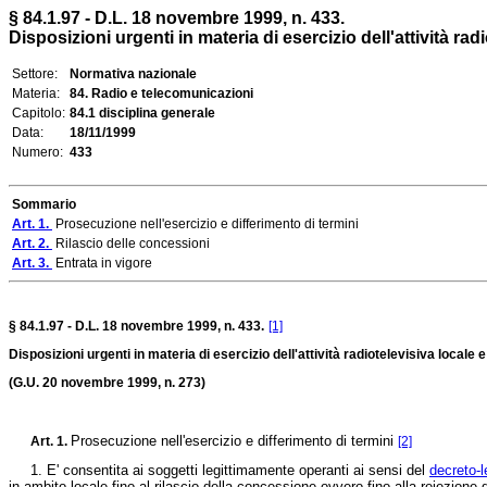
§ 84.1.97 - D.L. 18 novembre 1999, n. 433.
Disposizioni urgenti in materia di esercizio dell'attività radio
Settore:
Normativa nazionale
Materia:
84. Radio e telecomunicazioni
Capitolo:
84.1 disciplina generale
Data:
18/11/1999
Numero:
433
Sommario
Art. 1.
Prosecuzione nell'esercizio e differimento di termini
Art. 2.
Rilascio delle concessioni
Art. 3.
Entrata in vigore
§ 84.1.97 - D.L. 18 novembre 1999, n. 433.
[1]
Disposizioni urgenti in materia di esercizio dell'attività radiotelevisiva locale 
(G.U. 20 novembre 1999, n. 273)
Prosecuzione nell'esercizio e differimento di termini
Art. 1.
[2]
1. E' consentita ai soggetti legittimamente operanti ai sensi del
decreto-
in ambito locale fino al rilascio della concessione ovvero fino alla reiezio