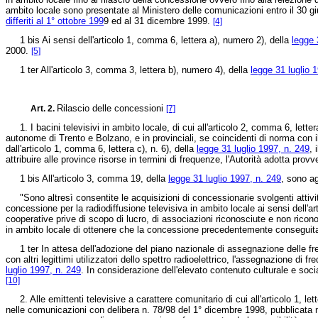
ambito locale sono presentate al Ministero delle comunicazioni entro il 30 gi
differiti al 1° ottobre 199
9 ed al 31 dicembre 1999.
[4]
1 bis Ai sensi dell'articolo 1, comma 6, lettera a), numero 2), della
legge 
2000.
[5]
1 ter All'articolo 3, comma 3, lettera b), numero 4), della
legge 31 luglio 
Rilascio delle concessioni
Art. 2.
[7]
1. I bacini televisivi in ambito locale, di cui all'articolo 2, comma 6, letter
autonome di Trento e Bolzano, e in provinciali, se coincidenti di norma con il 
dall'articolo 1, comma 6, lettera c), n. 6), della
legge 31 luglio 1997, n. 249
, 
attribuire alle province risorse in termini di frequenze, l'Autorità adotta prov
1 bis All'articolo 3, comma 19, della
legge 31 luglio 1997, n. 249
, sono ag
"Sono altresì consentite le acquisizioni di concessionarie svolgenti attività
concessione per la radiodiffusione televisiva in ambito locale ai sensi dell'
cooperative prive di scopo di lucro, di associazioni riconosciute e non ricono
in ambito locale di ottenere che la concessione precedentemente conseguita 
1 ter In attesa dell'adozione del piano nazionale di assegnazione delle frequ
con altri legittimi utilizzatori dello spettro radioelettrico, l'assegnazione di 
luglio 1997, n. 249
. In considerazione dell'elevato contenuto culturale e socia
[10]
2. Alle emittenti televisive a carattere comunitario di cui all'articolo 1, lett
nelle comunicazioni con
delibera n. 78/98 del 1° dicembre 1998
, pubblicata 