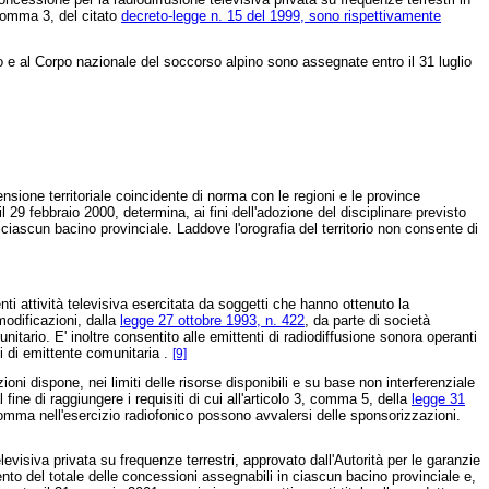
 comma 3, del citato
decreto-legge n. 15 del 1999, sono rispettivamente
ato e al Corpo nazionale del soccorso alpino sono assegnate entro il 31 luglio
tensione territoriale coincidente di norma con le regioni e le province
l 29 febbraio 2000, determina, ai fini dell'adozione del disciplinare previsto
ciascun bacino provinciale. Laddove l'orografia del territorio non consente di
i attività televisiva esercitata da soggetti che hanno ottenuto la
modificazioni, dalla
legge 27 ottobre 1993, n. 422
, da parte di società
itario. E' inoltre consentito alle emittenti di radiodiffusione sonora operanti
i di emittente comunitaria .
[9]
i dispone, nei limiti delle risorse disponibili e su base non interferenziale
 fine di raggiungere i requisiti di cui all'articolo 3, comma 5, della
legge 31
te comma nell'esercizio radiofonico possono avvalersi delle sponsorizzazioni.
elevisiva privata su frequenze terrestri, approvato dall'Autorità per le garanzie
ento del totale delle concessioni assegnabili in ciascun bacino provinciale e,