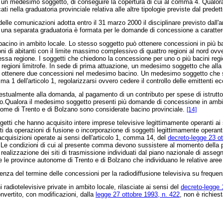
n medesimo soggetto, di conseguire la copertura di cui al comma 4. Qualora en
ti nella graduatoria provinciale relativa alle altre tipologie previste dal pred
le comunicazioni adotta entro il 31 marzo 2000 il disciplinare previsto dall'a
e; una separata graduatoria è formata per le domande di concessione a caratte
 in ambito locale. Lo stesso soggetto può ottenere concessioni in più bacini 
i di abitanti con il limite massimo complessivo di quattro regioni al nord ovve
tessa regione. I soggetti che chiedono la concessione per uno o più bacini reg
tre regioni limitrofe. In sede di prima attuazione, un medesimo soggetto che alla
può ottenere due concessioni nel medesimo bacino. Un medesimo soggetto che sia t
a 1 dell'articolo 1, regolarizzarsi ovvero cedere il controllo delle emittenti e
tualmente alla domanda, al pagamento di un contributo per spese di istruttoria 
o.Qualora il medesimo soggetto presenti più domande di concessione in ambiti 
nome di Trento e di Bolzano sono considerate bacino provinciale.
[14]
getti che hanno acquisito intere imprese televisive legittimamente operanti ai
nti da operazioni di fusione o incorporazione di soggetti legittimamente operant
cquisizioni operate ai sensi dell'articolo 1, comma 14, del
decreto-legge 23 ot
 Le condizioni di cui al presente comma devono sussistere al momento della 
 realizzazione dei siti di trasmissione individuati dal piano nazionale di asseg
 e le province autonome di Trento e di Bolzano che individuano le relative aree 
nza del termine delle concessioni per la radiodiffusione televisiva su frequenz
adiotelevisive private in ambito locale, rilasciate ai sensi del
decreto-legge 
onvertito, con modificazioni, dalla
legge 27 ottobre 1993, n. 422
, non è richies