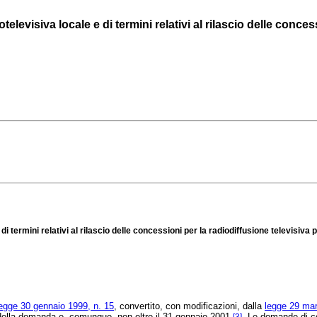
televisiva locale e di termini relativi al rilascio delle concessi
e di termini relativi al rilascio delle concessioni per la radiodiffusione televisiva
legge 30 gennaio 1999, n. 15
, convertito, con modificazioni, dalla
legge 29 mar
ne della domanda e, comunque, non oltre il 31 gennaio 2001
. Le domande di co