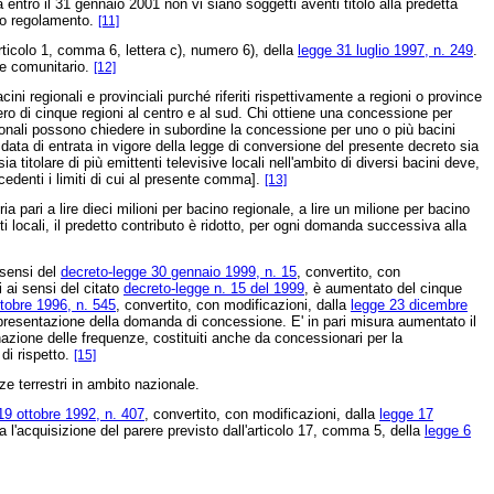
tro il 31 gennaio 2001 non vi siano soggetti aventi titolo alla predetta
etto regolamento.
[11]
rticolo 1, comma 6, lettera c), numero 6), della
legge 31 luglio 1997, n. 249
.
re comunitario.
[12]
regionali e provinciali purché riferiti rispettivamente a regioni o province
ro di cinque regioni al centro e al sud. Chi ottiene una concessione per
ionali possono chiedere in subordine la concessione per uno o più bacini
 data di entrata in vigore della legge di conversione del presente decreto sia
itolare di più emittenti televisive locali nell'ambito di diversi bacini deve,
ccedenti i limiti di cui al presente comma].
[13]
pari a lire dieci milioni per bacino regionale, a lire un milione per bacino
locali, il predetto contributo è ridotto, per ogni domanda successiva alla
 sensi del
decreto-legge 30 gennaio 1999, n. 15
, convertito, con
i ai sensi del citato
decreto-legge n. 15 del 1999
, è aumentato del cinque
tobre 1996, n. 545
, convertito, con modificazioni, dalla
legge 23 dicembre
presentazione della domanda di concessione. E' in pari misura aumentato il
nazione delle frequenze, costituiti anche da concessionari per la
di rispetto.
[15]
e terrestri in ambito nazionale.
19 ottobre 1992, n. 407
, convertito, con modificazioni, dalla
legge 17
ta l'acquisizione del parere previsto dall'articolo 17, comma 5, della
legge 6