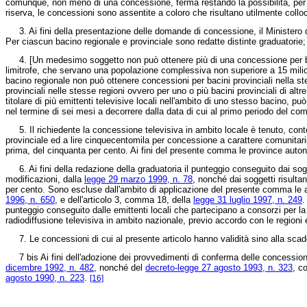
comunque, non meno di una concessione, ferma restando la possibilità, per u
riserva, le concessioni sono assentite a coloro che risultano utilmente colloca
3. Ai fini della presentazione delle domande di concessione, il Ministero del
Per ciascun bacino regionale e provinciale sono redatte distinte graduatori
4. [Un medesimo soggetto non può ottenere più di una concessione per bacino
limitrofe, che servano una popolazione complessiva non superiore a 15 milion
bacino regionale non può ottenere concessioni per bacini provinciali nella s
provinciali nelle stesse regioni ovvero per uno o più bacini provinciali di al
titolare di più emittenti televisive locali nell'ambito di uno stesso bacino, 
nel termine di sei mesi a decorrere dalla data di cui al primo periodo del comm
5. Il richiedente la concessione televisiva in ambito locale è tenuto, contes
provinciale ed a lire cinquecentomila per concessione a carattere comunitari
prima, del cinquanta per cento. Ai fini del presente comma le province auto
6. Ai fini della redazione della graduatoria il punteggio conseguito dai sog
modificazioni, dalla
legge 29 marzo 1999, n. 78
, nonché dai soggetti risulta
per cento. Sono escluse dall'ambito di applicazione del presente comma le a
1996, n. 650
, e dell'articolo 3, comma 18, della
legge 31 luglio 1997, n. 249
.
punteggio conseguito dalle emittenti locali che partecipano a consorzi per la
radiodiffusione televisiva in ambito nazionale, previo accordo con le regioni
7. Le concessioni di cui al presente articolo hanno validità sino alla scade
7 bis Ai fini dell'adozione dei provvedimenti di conferma delle concessioni r
dicembre 1992, n. 482
, nonché del
decreto-legge 27 agosto 1993, n. 323
, c
agosto 1990, n. 223
.
[16]