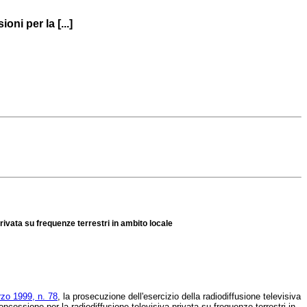
oni per la [...]
 privata su frequenze terrestri in ambito locale
zo 1999, n. 78
, la prosecuzione dell'esercizio della radiodiffusione televisiva
ncessione per la radiodiffusione televisiva privata su frequenze terrestri in