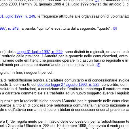
[3]
ugno 2000. I termini 31 gennaio 1999 e 31 luglio 1999 previsti dall'articolo 3,
31 luglio 1997, n. 249
, le frequenze attribuite alle organizzazioni di volontari
1997, n. 249,
la parola: "quinto" è sostituita dalla seguente: "quarto".
[6]
a e), della
legge 31 luglio 1997, n. 249
, sono distinti in regionali, se aventi es
territorio delle province. L'Autorità per le garanzie nelle comunicazioni, entro i
il numero delle emittenti che possono operare in ciascun bacino regionale e in 
vedimenti per assicurare risorse anche ai bacini provinciali.
[8]
giunti, in fine, i seguenti periodi:
 di radiodiffusione sonora a carattere comunitario e di concessionarie svolgent
articolo 1, comma 6, del
decreto-legge 27 agosto 1993, n. 323
, convertito, con 
sciute o di fondazioni, a condizione che l'emittente mantenga il carattere comun
a carattere commerciale sia trasferita ad un nuovo soggetto avente i requisit
enze per la radiodiffusione sonora l'Autorità per le garanzie nelle comunicazion
frequenze ai titolari di concessione radiofonica comunitaria in ambito nazionale al
le e dell'attività non a fini di lucro, i titolari di concessioni di cui al presen
era f), del regolamento per il rilascio delle concessioni per la radiodiffusione t
nella Gazzetta Ufficiale n. 288 del 10 dicembre 1998, è riservato il venti per c