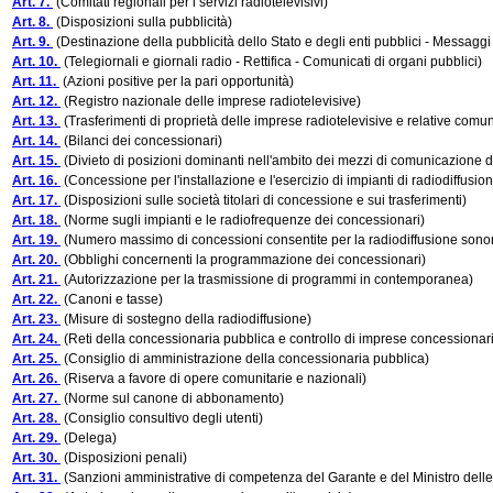
Art. 7.
(Comitati regionali per i servizi radiotelevisivi)
Art. 8.
(Disposizioni sulla pubblicità)
Art. 9.
(Destinazione della pubblicità dello Stato e degli enti pubblici - Messaggi d
Art. 10.
(Telegiornali e giornali radio - Rettifica - Comunicati di organi pubblici)
Art. 11.
(Azioni positive per la pari opportunità)
Art. 12.
(Registro nazionale delle imprese radiotelevisive)
Art. 13.
(Trasferimenti di proprietà delle imprese radiotelevisive e relative comu
Art. 14.
(Bilanci dei concessionari)
Art. 15.
(Divieto di posizioni dominanti nell'ambito dei mezzi di comunicazione 
Art. 16.
(Concessione per l'installazione e l'esercizio di impianti di radiodiffusio
Art. 17.
(Disposizioni sulle società titolari di concessione e sui trasferimenti)
Art. 18.
(Norme sugli impianti e le radiofrequenze dei concessionari)
Art. 19.
(Numero massimo di concessioni consentite per la radiodiffusione sonora
Art. 20.
(Obblighi concernenti la programmazione dei concessionari)
Art. 21.
(Autorizzazione per la trasmissione di programmi in contemporanea)
Art. 22.
(Canoni e tasse)
Art. 23.
(Misure di sostegno della radiodiffusione)
Art. 24.
(Reti della concessionaria pubblica e controllo di imprese concessionari
Art. 25.
(Consiglio di amministrazione della concessionaria pubblica)
Art. 26.
(Riserva a favore di opere comunitarie e nazionali)
Art. 27.
(Norme sul canone di abbonamento)
Art. 28.
(Consiglio consultivo degli utenti)
Art. 29.
(Delega)
Art. 30.
(Disposizioni penali)
Art. 31.
(Sanzioni amministrative di competenza del Garante e del Ministro delle