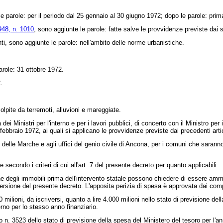
arole: per il periodo dal 25 gennaio al 30 giugno 1972; dopo le parole: prima
1948, n. 1010
, sono aggiunte le parole: fatte salve le provvidenze previste dai s
, sono aggiunte le parole: nell'ambito delle norme urbanistiche.
arole: 31 ottobre 1972.
.
lpite da terremoti, alluvioni e mareggiate.
ei Ministri per l'interno e per i lavori pubblici, di concerto con il Ministro per 
ebbraio 1972, ai quali si applicano le provvidenze previste dai precedenti artico
e delle Marche e agli uffici del genio civile di Ancona, per i comuni che sara
condo i criteri di cui all'art. 7 del presente decreto per quanto applicabili.
ne degli immobili prima dell'intervento statale possono chiedere di essere amme
versione del presente decreto. L'apposita perizia di spesa è approvata dai compe
ilioni, da iscriversi, quanto a lire 4.000 milioni nello stato di previsione del
terno per lo stesso anno finanziario.
 n. 3523 dello stato di previsione della spesa del Ministero del tesoro per l'an