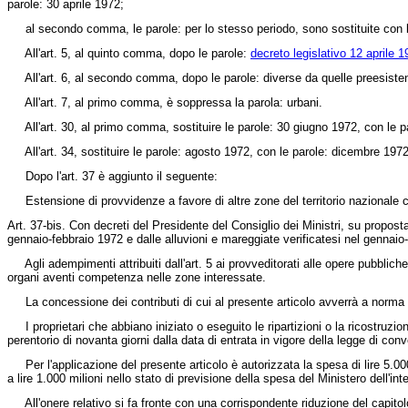
parole: 30 aprile 1972;
al secondo comma, le parole: per lo stesso periodo, sono sostituite con le p
All'art. 5, al quinto comma, dopo le parole:
decreto legislativo 12 aprile 
All'art. 6, al secondo comma, dopo le parole: diverse da quelle preesistenti
All'art. 7, al primo comma, è soppressa la parola: urbani.
All'art. 30, al primo comma, sostituire le parole: 30 giugno 1972, con le p
All'art. 34, sostituire le parole: agosto 1972, con le parole: dicembre 1972
Dopo l'art. 37 è aggiunto il seguente:
Estensione di provvidenze a favore di altre zone del territorio nazionale co
Art. 37-bis. Con decreti del Presidente del Consiglio dei Ministri, su proposta d
gennaio-febbraio 1972 e dalle alluvioni e mareggiate verificatesi nel gennaio-f
Agli adempimenti attribuiti dall'art. 5 ai provveditorati alle opere pubblich
organi aventi competenza nelle zone interessate.
La concessione dei contributi di cui al presente articolo avverrà a norma e se
I proprietari che abbiano iniziato o eseguito le ripartizioni o la ricostruzio
perentorio di novanta giorni dalla data di entrata in vigore della legge di con
Per l'applicazione del presente articolo è autorizzata la spesa di lire 5.000 m
a lire 1.000 milioni nello stato di previsione della spesa del Ministero dell'in
All'onere relativo si fa fronte con una corrispondente riduzione del capitolo