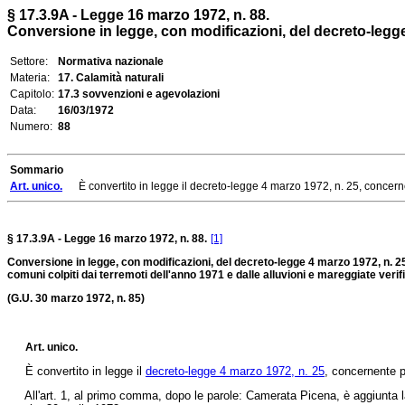
§ 17.3.9A - Legge 16 marzo 1972, n. 88.
Conversione in legge, con modificazioni, del decreto-legge
Settore:
Normativa nazionale
Materia:
17. Calamità naturali
Capitolo:
17.3 sovvenzioni e agevolazioni
Data:
16/03/1972
Numero:
88
Sommario
Art. unico.
È convertito in legge il decreto-legge 4 marzo 1972, n. 25, concernen
§ 17.3.9A - Legge 16 marzo 1972, n. 88.
[1]
Conversione in legge, con modificazioni, del decreto-legge 4 marzo 1972, n. 2
comuni colpiti dai terremoti dell'anno 1971 e dalle alluvioni e mareggiate veri
(G.U. 30 marzo 1972, n. 85)
Art. unico.
È convertito in legge il
decreto-legge 4 marzo 1972, n. 25
, concernente p
All'art. 1, al primo comma, dopo le parole: Camerata Picena, è aggiunta la 