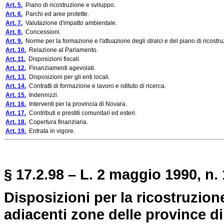
Art. 5.
Piano di ricostruzione e sviluppo.
Art. 6.
Parchi ed aree protette.
Art. 7.
Valutazione d'impatto ambientale.
Art. 8.
Concessioni.
Art. 9.
Norme per la formazione e l'attuazione degli stralci e del piano di ricostru
Art. 10.
Relazione al Parlamento.
Art. 11.
Disposizioni fiscali.
Art. 12.
Finanziamenti agevolati.
Art. 13.
Disposizioni per gli enti locali.
Art. 14.
Contratti di formazione e lavoro e istituto di ricerca.
Art. 15.
Indennizzi.
Art. 16.
Interventi per la provincia di Novara.
Art. 17.
Contributi e prestiti comunitari ed esteri.
Art. 18.
Copertura finanziaria.
Art. 19.
Entrata in vigore.
§ 17.2.98 – L. 2 maggio 1990, n. 
Disposizioni per la ricostruzione 
adiacenti zone delle province 