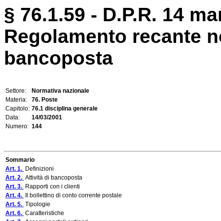
§ 76.1.59 - D.P.R. 14 ma
Regolamento recante no
bancoposta
Settore:
Normativa nazionale
Materia:
76. Poste
Capitolo:
76.1 disciplina generale
Data:
14/03/2001
Numero:
144
Sommario
Art. 1.
Definizioni
Art. 2.
Attività di bancoposta
Art. 3.
Rapporti con i clienti
Art. 4.
Il bollettino di conto corrente postale
Art. 5.
Tipologie
Art. 6.
Caratteristiche