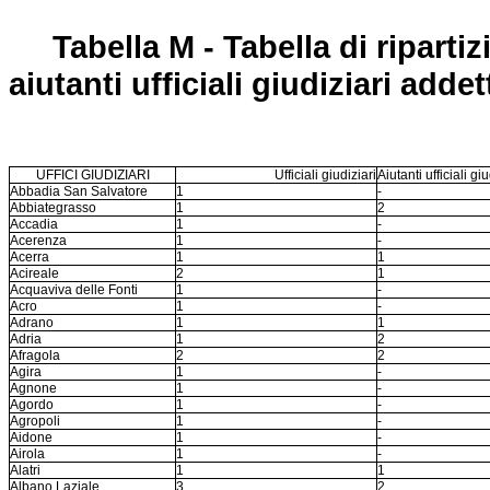
Tabella M - Tabella di ripartizi
aiutanti ufficiali giudiziari addet
UFFICI GIUDIZIARI
Ufficiali giudiziari
Aiutanti ufficiali giu
Abbadia San Salvatore
1
-
Abbiategrasso
1
2
Accadia
1
-
Acerenza
1
-
Acerra
1
1
Acireale
2
1
Acquaviva delle Fonti
1
-
Acro
1
-
Adrano
1
1
Adria
1
2
Afragola
2
2
Agira
1
-
Agnone
1
-
Agordo
1
-
Agropoli
1
-
Aidone
1
-
Airola
1
-
Alatri
1
1
Albano Laziale
3
2