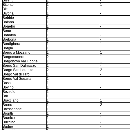
Bisenti
1
-
Bitonto
1
1
Bitti
1
-
Bivona
1
-
Bobbio
1
-
Boiano
1
-
Bonefro
1
-
Bono
1
-
Bonorva
1
-
Borbona
1
-
Bordighera
1
1
Borgia
1
1
Borgo a Mozzano
1
1
Borgomanero
2
1
Borgonovo Val Tidone
1
1
Borgo San Dalmazzo
1
-
Borgo San Lorenzo
2
2
Borgo Val di Taro
1
-
Borgo Val Sugana
1
-
Bosa
1
-
Bovino
1
-
Bozzolo
1
-
Brà
1
1
Bracciano
1
1
Breno
1
2
Bressanone
1
1
Bronth
1
-
Brunico
1
1
Buccino
1
-
Budrio
1
-