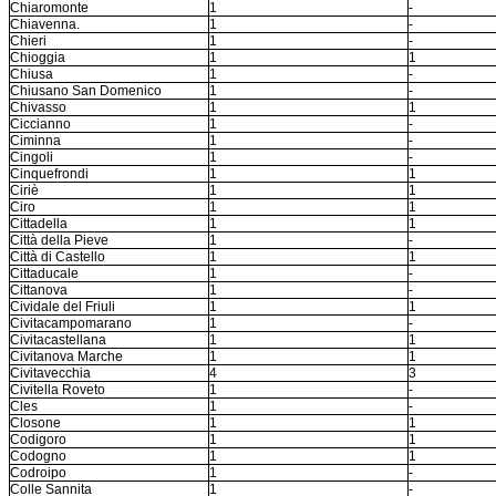
Chiaromonte
1
-
Chiavenna.
1
-
Chieri
1
-
Chioggia
1
1
Chiusa
1
-
Chiusano San Domenico
1
-
Chivasso
1
1
Ciccianno
1
-
Ciminna
1
-
Cingoli
1
-
Cinquefrondi
1
1
Ciriè
1
1
Ciro
1
1
Cittadella
1
1
Città della Pieve
1
-
Città di Castello
1
1
Cittaducale
1
-
Cittanova
1
-
Cividale del Friuli
1
1
Civitacampomarano
1
-
Civitacastellana
1
1
Civitanova Marche
1
1
Civitavecchia
4
3
Civitella Roveto
1
-
Cles
1
-
Closone
1
1
Codigoro
1
1
Codogno
1
1
Codroipo
1
-
Colle Sannita
1
-