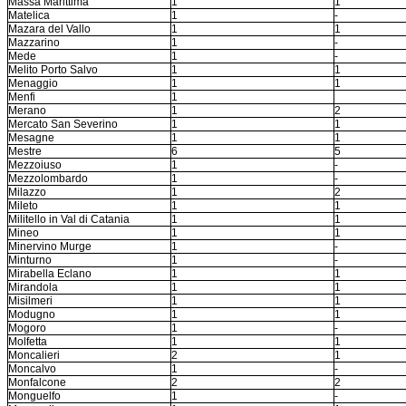
Massa Marittima
1
1
Matelica
1
-
Mazara del Vallo
1
1
Mazzarino
1
-
Mede
1
-
Melito Porto Salvo
1
1
Menaggio
1
1
Menfi
1
Merano
1
2
Mercato San Severino
1
1
Mesagne
1
1
Mestre
6
5
Mezzoiuso
1
-
Mezzolombardo
1
-
Milazzo
1
2
Mileto
1
1
Militello in Val di Catania
1
1
Mineo
1
1
Minervino Murge
1
-
Minturno
1
-
Mirabella Eclano
1
1
Mirandola
1
1
Misilmeri
1
1
Modugno
1
1
Mogoro
1
-
Molfetta
1
1
Moncalieri
2
1
Moncalvo
1
-
Monfalcone
2
2
Monguelfo
1
-