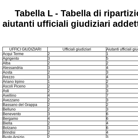
Tabella L - Tabella di ripartizi
aiutanti ufficiali giudiziari addet
UFFICI GIUDIZIARI
Ufficiali giudiziari
Aiutanti ufficiali giu
Acqui Terme
2
1
Agrigento
3
5
Alba
2
2
Alessandria
3
4
Aosta
2
3
Arezzo
3
4
Ariano Irpino
1
2
Ascoli Piceno
2
3
Asti
2
3
Avellino
4
7
Avezzano
2
3
Bassano del Grappa
2
2
Belluno
2
3
Benevento
3
6
Bergamo
4
6
Biella
2
4
Bolzano
3
6
Brindisi
2
4
Busto Arsizio
2
3