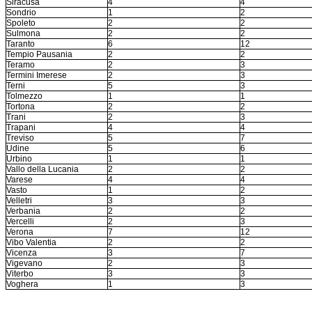
Siracusa
4
4
Sondrio
1
2
Spoleto
2
2
Sulmona
2
2
Taranto
6
12
Tempio Pausania
2
2
Teramo
2
3
Termini Imerese
2
3
Terni
5
3
Tolmezzo
1
1
Tortona
2
2
Trani
2
3
Trapani
4
4
Treviso
5
7
Udine
5
6
Urbino
1
1
Vallo della Lucania
2
2
Varese
4
4
Vasto
1
2
Velletri
3
3
Verbania
2
2
Vercelli
2
3
Verona
7
12
Vibo Valentia
2
2
Vicenza
3
7
Vigevano
2
3
Viterbo
3
3
Voghera
1
3