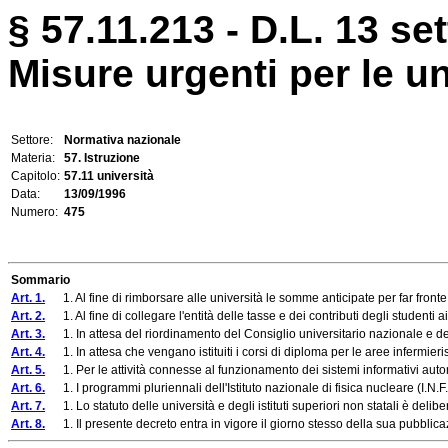
§ 57.11.213 - D.L. 13 se
Misure urgenti per le uni
Settore:
Normativa nazionale
Materia:
57. Istruzione
Capitolo:
57.11 università
Data:
13/09/1996
Numero:
475
Sommario
Art. 1.
1. Al fine di rimborsare alle università le somme anticipate per far fronte 
Art. 2.
1. Al fine di collegare l'entità delle tasse e dei contributi degli studenti ai 
Art. 3.
1. In attesa del riordinamento del Consiglio universitario nazionale e del Co
Art. 4.
1. In attesa che vengano istituiti i corsi di diploma per le aree infermieristi
Art. 5.
1. Per le attività connesse al funzionamento dei sistemi informativi automat
Art. 6.
1. I programmi pluriennali dell'Istituto nazionale di fisica nucleare (I.N.F.N
Art. 7.
1. Lo statuto delle università e degli istituti superiori non statali è deli
Art. 8.
1. Il presente decreto entra in vigore il giorno stesso della sua pubblicaz