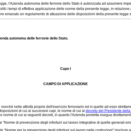
egge, l'Azienda autonoma delle ferrovie dello Stato è autorizzata ad assumere impegn
iti i tempi di effettiva applicazione delle norme della presente legge, in relazione all
e emanato un regolamento di attuazione delle disposizioni della presente legge sent
Azienda autonoma delle ferrovie dello Stato.
Capo I
CAMPO DI APPLICAZIONE
i nonché nelle attività proprie dell'esercizio ferroviario ed in quelle ad esso strett
isposizioni di cui ai successivi capi, le norme di cui al
decreto del Presidente della
orme di cui ai seguenti decreti, in quanto l'Azienda predetta esegua direttamente i
 "Norme di prevenzione degli infortuni sul lavoro integrative di quelle generali e
 "Norme per la prevenzione degli infortuni sul lavoro nelle costruzioni" (escluso ar