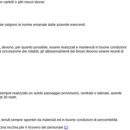
cartelli o altri mezzi idonei.
 quale valgono le norme emanate dalle aziende esercenti.
o, devono, per quanto possibile, essere realizzati e mantenuti in buone condizioni
a circolazione dei rotabili; gli attraversamenti dei binari devono essere muniti di
empre realizzato un solido passaggio provvisorio, centrale o laterale, avente
di 30 metri.
 tenuti sempre sgombri da materiali ed in buone condizioni di percorribilità.
ina nicchia per il ricovero del personale
[1]
.