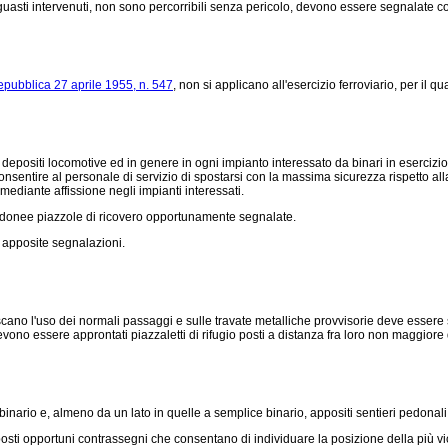
asti intervenuti, non sono percorribili senza pericolo, devono essere segnalate con 
epubblica 27 aprile 1955, n. 547
, non si applicano all'esercizio ferroviario, per il
i depositi locomotive ed in genere in ogni impianto interessato da binari in esercizi
r consentire al personale di servizio di spostarsi con la massima sicurezza rispetto all
 mediante affissione negli impianti interessati.
 idonee piazzole di ricovero opportunamente segnalate.
 apposite segnalazioni.
ano l'uso dei normali passaggi e sulle travate metalliche provvisorie deve essere s
evono essere approntati piazzaletti di rifugio posti a distanza fra loro non maggiore 
inario e, almeno da un lato in quelle a semplice binario, appositi sentieri pedonali,
i opportuni contrassegni che consentano di individuare la posizione della più vic