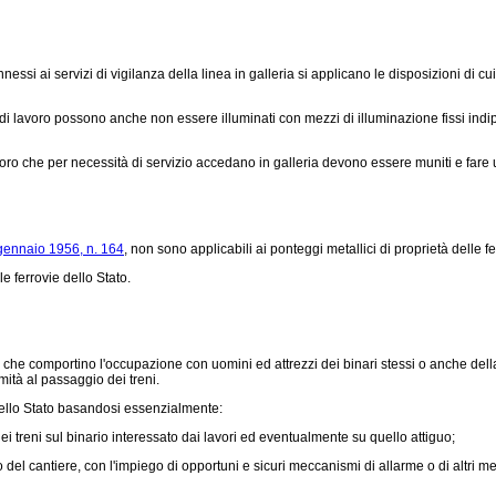
ssi ai servizi di vigilanza della linea in galleria si applicano le disposizioni di cui 
 di lavoro possono anche non essere illuminati con mezzi di illuminazione fissi indi
oloro che per necessità di servizio accedano in galleria devono essere muniti e fare 
gennaio 1956, n. 164
, non sono applicabili ai ponteggi metallici di proprietà delle fe
e ferrovie dello Stato.
he comportino l'occupazione con uomini ed attrezzi dei binari stessi o anche dell
mità al passaggio dei treni.
ello Stato basandosi essenzialmente:
reni sul binario interessato dai lavori ed eventualmente su quello attiguo;
 cantiere, con l'impiego di opportuni e sicuri meccanismi di allarme o di altri mezzi