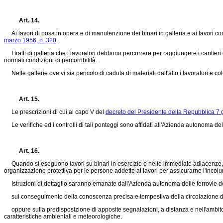
Art. 14.
Ai lavori di posa in opera e di manutenzione dei binari in galleria e ai lavori conne
marzo 1956, n. 320
.
I tratti di galleria che i lavoratori debbono percorrere per raggiungere i cantieri
normali condizioni di percorribilità.
Nelle gallerie ove vi sia pericolo di caduta di materiali dall'alto i lavoratori e c
Art. 15.
Le prescrizioni di cui al capo V del
decreto del Presidente della Repubblica 7 
Le verifiche ed i controlli di tali ponteggi sono affidati all'Azienda autonoma dell
Art. 16.
Quando si eseguono lavori su binari in esercizio o nelle immediate adiacenze, c
organizzazione protettiva per le persone addette ai lavori per assicurarne l'incolu
Istruzioni di dettaglio saranno emanate dall'Azienda autonoma delle ferrovie d
sul conseguimento della conoscenza precisa e tempestiva della circolazione dei t
oppure sulla predisposizione di apposite segnalazioni, a distanza e nell'ambito del
caratteristiche ambientali e meteorologiche.