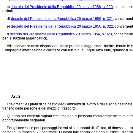
c)
decreto del Presidente della Repubblica 20 marzo 1956, n. 320,
concernente 
e simili;
d)
decreto del Presidente della Repubblica 20 marzo 1956, n. 321,
concernente
e)
decreto del Presidente della Repubblica 20 marzo 1956, n. 322,
concernente 
f)
decreto del Presidente della Repubblica 20 marzo 1956, n. 323,
concernente 
per le stazioni amplificatrici).
All'osservanza delle disposizioni della presente legge sono, inoltre, tenute le impr
Compagnia internazionale carrozze con letti e qualunque altro ente, quando il lav
Art. 2.
I pavimenti e i piani di calpestio degli ambienti di lavoro e delle zone destinat
transito delle persone e dei mezzi di trasporto.
Quando per evidenti ragioni tecniche non si possono completamente eliminare dalle
opportunamente segnalati.
Per gli accessi e per i passaggi interni ai capannoni di officina, di rimessa, di s
persone un franco di 70 centimetri. Qualora tale condizione non sussista il trans