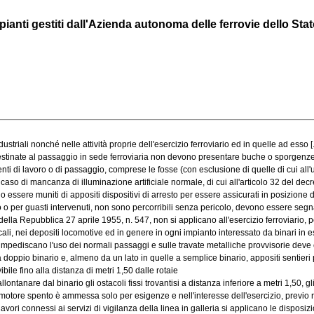
pianti gestiti dall'Azienda autonoma delle ferrovie dello Stat
triali nonché nelle attività proprie dell'esercizio ferroviario ed in quelle ad esso [..
estinate al passaggio in sede ferroviaria non devono presentare buche o sporgenze p
 di lavoro o di passaggio, comprese le fosse (con esclusione di quelle di cui all'ult
o di mancanza di illuminazione artificiale normale, di cui all'articolo 32 del decret
ssere muniti di appositi dispositivi di arresto per essere assicurati in posizione d
o per guasti intervenuti, non sono percorribili senza pericolo, devono essere segnal
la Repubblica 27 aprile 1955, n. 547, non si applicano all'esercizio ferroviario, per 
i, nei depositi locomotive ed in genere in ogni impianto interessato da binari in eser
mpediscano l'uso dei normali passaggi e sulle travate metalliche provvisorie deve e
doppio binario e, almeno da un lato in quelle a semplice binario, appositi sentieri pe
e fino alla distanza di metri 1,50 dalle rotaie
are dal binario gli ostacoli fissi trovantisi a distanza inferiore a metri 1,50, gli o
otore spento è ammessa solo per esigenze e nell'interesse dell'esercizio, previo rila
ri connessi ai servizi di vigilanza della linea in galleria si applicano le disposizioni