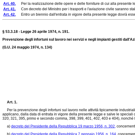
Art. 40.
Per la realizzazione delle opere e delle forniture di cui alla presente l
Art. 41.
Con decreto del Ministro per i trasporti e l'aviazione civile saranno stabil
Art. 42.
Entro un biennio dall'entrata in vigore della presente legge dovrà esser
§ 53.3.18 - Legge 26 aprile 1974, n. 191.
Prevenzione degli infortuni sul lavoro nei servizi e negli impianti gestiti dall'
(G.U. 24 maggio 1974, n. 134)
Art. 1.
Per la prevenzione degli infortuni sul lavoro nelle attività tipicamente industrial
applicano, dalla data di entrata in vigore della presente legge e salve le speciali d
320, 321, 395, primo e secondo comma, 398, 399, 401, 402, 403 e 404), nonché le n
a)
decreto del Presidente della Repubblica 19 marzo 1956, n. 302,
concernente
b)
decreto del Presidente della Repubblica 7 gennaio 1956, n. 164,
concernente