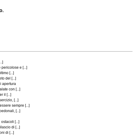
o.
.]
ericolose e [...]
imo [...]
o del [...]
i apertura
ate con [...]
il [...]
cizio, [...]
ssere sempre [...]
donali, [...]
stacoli [...]
scio di [...]
 di [...]