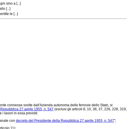
i sino a [...]
o [...]
ite le [...]
amente connesse svolte dall'Azienda autonoma delle ferrovie dello Stato, si
 Repubblica 27 aprile 1955, n. 547
(esclusi gli articoli 8, 10, 36, 37, 226, 228, 319,
 lavori in essa previsti:
manate con
decreto del Presidente della Repubblica 27 aprile 1955, n. 547
";
ticolo 11);