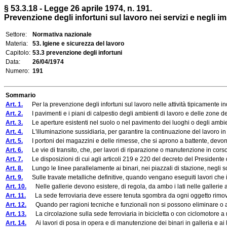
§ 53.3.18 - Legge 26 aprile 1974, n. 191.
Prevenzione degli infortuni sul lavoro nei servizi e negli im
Settore:
Normativa nazionale
Materia:
53. Igiene e sicurezza del lavoro
Capitolo:
53.3 prevenzione degli infortuni
Data:
26/04/1974
Numero:
191
Sommario
Art. 1.
Per la prevenzione degli infortuni sul lavoro nelle attività tipicamente indus
Art. 2.
I pavimenti e i piani di calpestio degli ambienti di lavoro e delle zone d
Art. 3.
Le aperture esistenti nel suolo o nel pavimento dei luoghi o degli ambienti
Art. 4.
L'illuminazione sussidiaria, per garantire la continuazione del lavoro in cas
Art. 5.
I portoni dei magazzini e delle rimesse, che si aprono a battente, devono e
Art. 6.
Le vie di transito, che, per lavori di riparazione o manutenzione in corso 
Art. 7.
Le disposizioni di cui agli articoli 219 e 220 del decreto del Presidente del
Art. 8.
Lungo le linee parallelamente ai binari, nei piazzali di stazione, negli scal
Art. 9.
Sulle travate metalliche definitive, quando vengano eseguiti lavori che i
Art. 10.
Nelle gallerie devono esistere, di regola, da ambo i lati nelle gallerie a 
Art. 11.
La sede ferroviaria deve essere tenuta sgombra da ogni oggetto rimovibil
Art. 12.
Quando per ragioni tecniche e funzionali non si possono eliminare o allontan
Art. 13.
La circolazione sulla sede ferroviaria in bicicletta o con ciclomotore a m
Art. 14.
Ai lavori di posa in opera e di manutenzione dei binari in galleria e ai lavo