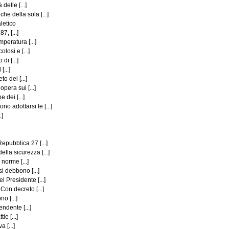
elle [...]
e della sola [...]
letico
7, [...]
peratura [...]
losi e [...]
di [...]
...]
o del [...]
pera sui [...]
 dei [...]
 adottarsi le [...]
.]
pubblica 27 [...]
la sicurezza [...]
norme [...]
i debbono [...]
 Presidente [...]
Con decreto [...]
o [...]
ndente [...]
e [...]
 [...]