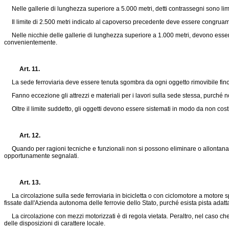
Nelle gallerie di lunghezza superiore a 5.000 metri, detti contrassegni sono limi
Il limite di 2.500 metri indicato al capoverso precedente deve essere congruame
Nelle nicchie delle gallerie di lunghezza superiore a 1.000 metri, devono essere r
convenientemente.
Art. 11.
La sede ferroviaria deve essere tenuta sgombra da ogni oggetto rimovibile fino al
Fanno eccezione gli attrezzi e materiali per i lavori sulla sede stessa, purché non
Oltre il limite suddetto, gli oggetti devono essere sistemati in modo da non costit
Art. 12.
Quando per ragioni tecniche e funzionali non si possono eliminare o allontanare dal
opportunamente segnalati.
Art. 13.
La circolazione sulla sede ferroviaria in bicicletta o con ciclomotore a motore sp
fissate dall'Azienda autonoma delle ferrovie dello Stato, purché esista pista adatt
La circolazione con mezzi motorizzati è di regola vietata. Peraltro, nel caso che es
delle disposizioni di carattere locale.