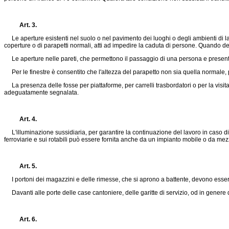
Art. 3.
Le aperture esistenti nel suolo o nel pavimento dei luoghi o degli ambienti di lav
coperture o di parapetti normali, atti ad impedire la caduta di persone. Quando de
Le aperture nelle pareti, che permettono il passaggio di una persona e presentano
Per le finestre è consentito che l'altezza del parapetto non sia quella normale, 
La presenza delle fosse per piattaforme, per carrelli trasbordatori o per la visita 
adeguatamente segnalata.
Art. 4.
L'illuminazione sussidiaria, per garantire la continuazione del lavoro in caso di 
ferroviarie e sui rotabili può essere fornita anche da un impianto mobile o da mezzi
Art. 5.
I portoni dei magazzini e delle rimesse, che si aprono a battente, devono essere m
Davanti alle porte delle case cantoniere, delle garitte di servizio, od in genere dei
Art. 6.