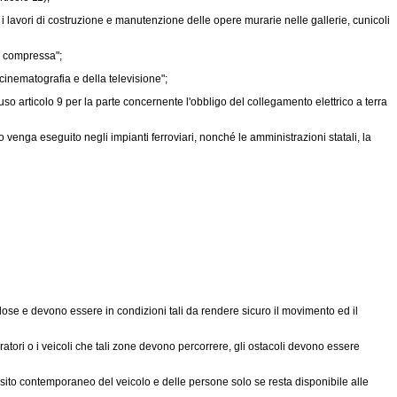
 i lavori di costruzione e manutenzione delle opere murarie nelle gallerie, cunicoli
a compressa";
cinematografia e della televisione";
so articolo 9 per la parte concernente l'obbligo del collegamento elettrico a terra
o venga eseguito negli impianti ferroviari, nonché le amministrazioni statali, la
ose e devono essere in condizioni tali da rendere sicuro il movimento ed il
tori o i veicoli che tali zone devono percorrere, gli ostacoli devono essere
ransito contemporaneo del veicolo e delle persone solo se resta disponibile alle