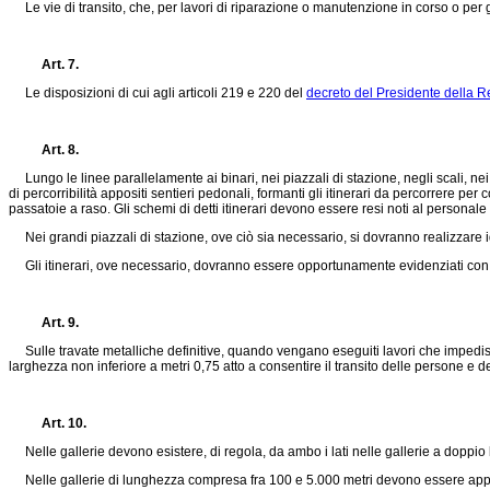
Le vie di transito, che, per lavori di riparazione o manutenzione in corso o per gu
Art. 7.
Le disposizioni di cui agli articoli 219 e 220 del
decreto del Presidente della R
Art. 8.
Lungo le linee parallelamente ai binari, nei piazzali di stazione, negli scali, ne
di percorribilità appositi sentieri pedonali, formanti gli itinerari da percorrere pe
passatoie a raso. Gli schemi di detti itinerari devono essere resi noti al personale
Nei grandi piazzali di stazione, ove ciò sia necessario, si dovranno realizzare
Gli itinerari, ove necessario, dovranno essere opportunamente evidenziati con
Art. 9.
Sulle travate metalliche definitive, quando vengano eseguiti lavori che impedisc
larghezza non inferiore a metri 0,75 atto a consentire il transito delle persone e d
Art. 10.
Nelle gallerie devono esistere, di regola, da ambo i lati nelle gallerie a doppio b
Nelle gallerie di lunghezza compresa fra 100 e 5.000 metri devono essere appost