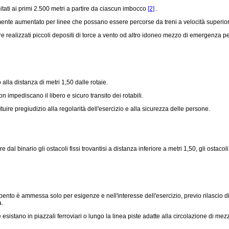
tati ai primi 2.500 metri a partire da ciascun imbocco
[2]
.
nte aumentato per linee che possano essere percorse da treni a velocità superiore
ealizzati piccoli depositi di torce a vento od altro idoneo mezzo di emergenza per 
la distanza di metri 1,50 dalle rotaie.
 impediscano il libero e sicuro transito dei rotabili.
uire pregiudizio alla regolarità dell'esercizio e alla sicurezza delle persone.
 binario gli ostacoli fissi trovantisi a distanza inferiore a metri 1,50, gli ostacol
ento è ammessa solo per esigenze e nell'interesse dell'esercizio, previo rilascio di
a.
istano in piazzali ferroviari o lungo la linea piste adatte alla circolazione di mezzi