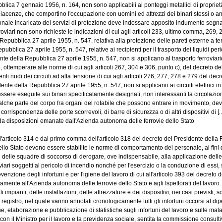
ca 7 gennaio 1956, n. 164, non sono applicabili ai ponteggi metallici di proprietà d
enze, che comportino l'occupazione con uomini ed attrezzi dei binari stessi o anch
onale incaricato dei servizi di protezione deve indossare apposito indumento segna
oviari non sono richieste le indicazioni di cui agli articoli 233, ultimo comma, 269, 28
epubblica 27 aprile 1955, n. 547, relativa alla protezione delle pareti esterne a tem
ica 27 aprile 1955, n. 547, relative ai recipienti per il trasporto dei liquidi perico
ente della Repubblica 27 aprile 1955, n. 547, non si applicano al trasporto ferroviario 
ottemperare alle norme di cui agli articoli 267, 304 e 306, punto c), del decreto del [
 nudi dei circuiti ad alta tensione di cui agli articoli 276, 277, 278 e 279 del decret
e della Repubblica 27 aprile 1955, n. 547, non si applicano ai circuiti elettrici in o
ere eseguite sui binari specificatamente designati, non interessanti la circolazione
he parte del corpo fra organi del rotabile che possono entrare in movimento, devono
orrispondenza delle porte scorrevoli, di barre di sicurezza o di altri dispositivi di [..
 da disposizioni emanate dall'Azienda autonoma delle ferrovie dello Stato
ticolo 314 e dal primo comma dell'articolo 318 del decreto del Presidente della Re
 Stato devono essere stabilite le norme di comportamento del personale, ai fini del
i delle squadre di soccorso di derogare, ove indispensabile, alla applicazione delle 
i soggetti al pericolo di incendio nonché per l'esercizio o la conduzione di essi, s
e degli infortuni e per l'igiene del lavoro di cui all'articolo 393 del decreto del
nte all'Azienda autonoma delle ferrovie dello Stato e agli Ispettorati del lavoro. 
mpianti, delle installazioni, delle attrezzature e dei dispositivi, nei casi previsti, son
istro, nel quale vanno annotati cronologicamente tutti gli infortuni occorsi al dipe
laborazione e pubblicazione di statistiche sugli infortuni del lavoro e sulle malatti
on il Ministro per il lavoro e la previdenza sociale, sentita la commissione consultiva