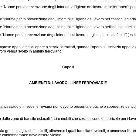
"Norme per la prevenzione degli infortuni e l'igiene del lavoro in sotterraneo", per
 "Norme per la prevenzione degli infortuni e l'igiene del lavoro nei cassoni ad ari
"Norme per la prevenzione degli infortuni e l'igiene del lavoro nell'industria della 
"Norme per la prevenzione degli infortuni sul lavoro negli impianti telefonici" (esclu
ese appaltatrici di opere o servizi ferroviari, quando l'opera o il servizio appaltat
oro venga svolto in ambito ferroviario.
Capo II
AMBIENTI DI LAVORO - LINEE FERROVIARIE
e al passaggio in sede ferroviaria non devono presentare buche o sporgenze pericol
 zone di transito ostacoli fissi o mobili che costituiscono un pericolo per i lavora
ala gru, di magazzino e simili, attraverso i quali transitano veicoli, è ammesso il t
ito contemporaneo deve essere vietato.