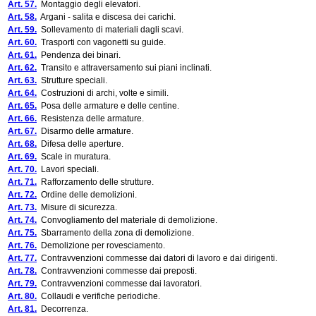
Art. 57.
Montaggio degli elevatori.
Art. 58.
Argani - salita e discesa dei carichi.
Art. 59.
Sollevamento di materiali dagli scavi.
Art. 60.
Trasporti con vagonetti su guide.
Art. 61.
Pendenza dei binari.
Art. 62.
Transito e attraversamento sui piani inclinati.
Art. 63.
Strutture speciali.
Art. 64.
Costruzioni di archi, volte e simili.
Art. 65.
Posa delle armature e delle centine.
Art. 66.
Resistenza delle armature.
Art. 67.
Disarmo delle armature.
Art. 68.
Difesa delle aperture.
Art. 69.
Scale in muratura.
Art. 70.
Lavori speciali.
Art. 71.
Rafforzamento delle strutture.
Art. 72.
Ordine delle demolizioni.
Art. 73.
Misure di sicurezza.
Art. 74.
Convogliamento del materiale di demolizione.
Art. 75.
Sbarramento della zona di demolizione.
Art. 76.
Demolizione per rovesciamento.
Art. 77.
Contravvenzioni commesse dai datori di lavoro e dai dirigenti.
Art. 78.
Contravvenzioni commesse dai preposti.
Art. 79.
Contravvenzioni commesse dai lavoratori.
Art. 80.
Collaudi e verifiche periodiche.
Art. 81.
Decorrenza.