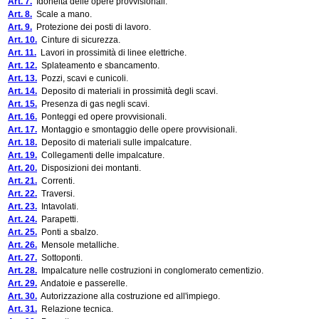
Art. 7.
Idoneità delle opere provvisionali.
Art. 8.
Scale a mano.
Art. 9.
Protezione dei posti di lavoro.
Art. 10.
Cinture di sicurezza.
Art. 11.
Lavori in prossimità di linee elettriche.
Art. 12.
Splateamento e sbancamento.
Art. 13.
Pozzi, scavi e cunicoli.
Art. 14.
Deposito di materiali in prossimità degli scavi.
Art. 15.
Presenza di gas negli scavi.
Art. 16.
Ponteggi ed opere provvisionali.
Art. 17.
Montaggio e smontaggio delle opere provvisionali.
Art. 18.
Deposito di materiali sulle impalcature.
Art. 19.
Collegamenti delle impalcature.
Art. 20.
Disposizioni dei montanti.
Art. 21.
Correnti.
Art. 22.
Traversi.
Art. 23.
Intavolati.
Art. 24.
Parapetti.
Art. 25.
Ponti a sbalzo.
Art. 26.
Mensole metalliche.
Art. 27.
Sottoponti.
Art. 28.
Impalcature nelle costruzioni in conglomerato cementizio.
Art. 29.
Andatoie e passerelle.
Art. 30.
Autorizzazione alla costruzione ed all'impiego.
Art. 31.
Relazione tecnica.