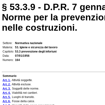
§ 53.3.9 - D.P.R. 7 genn
Norme per la prevenzion
nelle costruzioni.
Settore:
Normativa nazionale
Materia:
53. Igiene e sicurezza del lavoro
Capitolo:
53.3 prevenzione degli infortuni
Data:
07/01/1956
Numero:
164
Sommario
Art. 1.
Attività soggette.
Art. 2.
Attività escluse.
Art. 3.
Soggetti delle norme.
Art. 4.
Viabilità nei cantieri.
Art. 5.
Luoghi di transito.
Art. 6.
Fosse della calce.