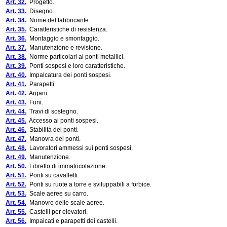
Art. 32.
Progetto.
Art. 33.
Disegno.
Art. 34.
Nome del fabbricante.
Art. 35.
Caratteristiche di resistenza.
Art. 36.
Montaggio e smontaggio.
Art. 37.
Manutenzione e revisione.
Art. 38.
Norme particolari ai ponti metallici.
Art. 39.
Ponti sospesi e loro caratteristiche.
Art. 40.
Impalcatura dei ponti sospesi.
Art. 41.
Parapetti.
Art. 42.
Argani.
Art. 43.
Funi.
Art. 44.
Travi di sostegno.
Art. 45.
Accesso ai ponti sospesi.
Art. 46.
Stabilità dei ponti.
Art. 47.
Manovra dei ponti.
Art. 48.
Lavoratori ammessi sui ponti sospesi.
Art. 49.
Manutenzione.
Art. 50.
Libretto di immatricolazione.
Art. 51.
Ponti su cavalletti.
Art. 52.
Ponti su ruote a torre e sviluppabili a forbice.
Art. 53.
Scale aeree su carro.
Art. 54.
Manovre delle scale aeree.
Art. 55.
Castelli per elevatori.
Art. 56.
Impalcati e parapetti dei castelli.