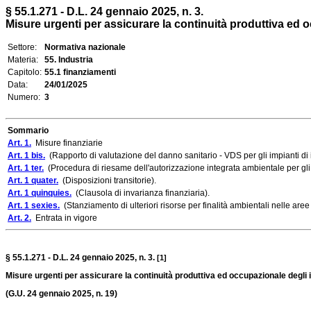
§ 55.1.271 - D.L. 24 gennaio 2025, n. 3.
Misure urgenti per assicurare la continuità produttiva ed oc
Settore:
Normativa nazionale
Materia:
55. Industria
Capitolo:
55.1 finanziamenti
Data:
24/01/2025
Numero:
3
Sommario
Art. 1.
Misure finanziarie
Art. 1 bis.
(Rapporto di valutazione del danno sanitario - VDS per gli impianti di 
Art. 1 ter.
(Procedura di riesame dell'autorizzazione integrata ambientale per gli 
Art. 1 quater.
(Disposizioni transitorie).
Art. 1 quinquies.
(Clausola di invarianza finanziaria).
Art. 1 sexies.
(Stanziamento di ulteriori risorse per finalità ambientali nelle aree 
Art. 2.
Entrata in vigore
§ 55.1.271 - D.L. 24 gennaio 2025, n. 3.
[1]
Misure urgenti per assicurare la continuità produttiva ed occupazionale degli i
(G.U. 24 gennaio 2025, n. 19)