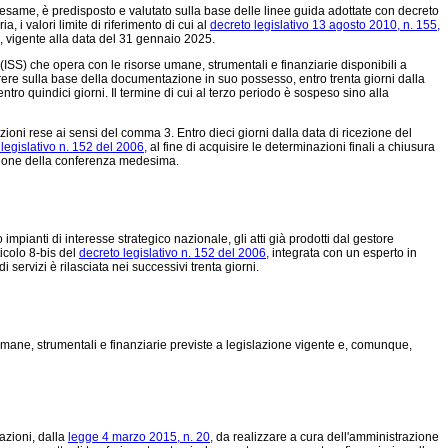
riesame, è predisposto e valutato sulla base delle linee guida adottate con decreto
 i valori limite di riferimento di cui al
decreto legislativo 13 agosto 2010, n. 155,
A), vigente alla data del 31 gennaio 2025.
à (ISS) che opera con le risorse umane, strumentali e finanziarie disponibili a
rere sulla base della documentazione in suo possesso, entro trenta giorni dalla
ntro quindici giorni. Il termine di cui al terzo periodo è sospeso sino alla
azioni rese ai sensi del comma 3. Entro dieci giorni dalla data di ricezione del
legislativo n. 152 del 2006,
al fine di acquisire le determinazioni finali a chiusura
iunione della conferenza medesima.
mpianti di interesse strategico nazionale, gli atti già prodotti dal gestore
ticolo 8-bis del
decreto legislativo n. 152 del 2006,
integrata con un esperto in
 servizi è rilasciata nei successivi trenta giorni.
 umane, strumentali e finanziarie previste a legislazione vigente e, comunque,
azioni, dalla
legge 4 marzo 2015, n. 20,
da realizzare a cura dell'amministrazione