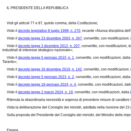
IL PRESIDENTE DELLA REPUBBLICA
Visti gli articoli 77 e 87, quinto comma, della Costituzione;
Visto il
decreto legislativo 8 luglio 1999, n. 270,
recante «Nuova disciplina dell'
Visto il
decreto-legge 23 dicembre 2003, n. 347,
convertito, con modificazioni,
Visto il
decreto-legge 3 dicembre 2012, n. 207,
convertito, con modificazioni, d
industriali di interesse strategico nazionale»;
Visto il
decreto-legge 5 gennaio 2015, n. 1,
convertito, con modificazioni, dall
Taranto»;
Visto il
decreto-legge 16 dicembre 2019, n. 142,
convertito, con modificazioni,
Visto il
decreto-legge 5 gennaio 2023, n. 2,
convertito, con modificazioni, dall
Visto il
decreto-legge 18 gennaio 2024, n. 4,
convertito, con modificazioni, dal
Visto il
decreto-legge 2 marzo 2024, n. 19,
convertito, con modificazioni, dalla
Ritenuta la straordinaria necessità e urgenza di prevedere misure di carattere fina
Vista la deliberazione del Consiglio dei ministri, adottata nella riunione del 2
Sulla proposta del Presidente del Consiglio dei ministri, del Ministro delle impres
Emana