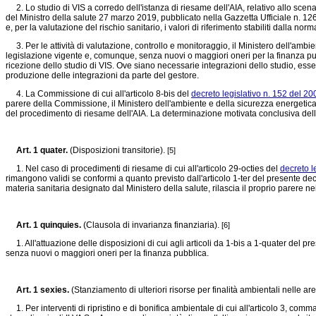
2. Lo studio di VIS a corredo dell'istanza di riesame dell'AIA, relativo allo scen
del Ministro della salute 27 marzo 2019, pubblicato nella Gazzetta Ufficiale n. 126 d
e, per la valutazione del rischio sanitario, i valori di riferimento stabiliti dalla
3. Per le attività di valutazione, controllo e monitoraggio, il Ministero dell'ambie
legislazione vigente e, comunque, senza nuovi o maggiori oneri per la finanza pub
ricezione dello studio di VIS. Ove siano necessarie integrazioni dello studio, esse s
produzione delle integrazioni da parte del gestore.
4. La Commissione di cui all'articolo 8-bis del
decreto legislativo n. 152 del 20
parere della Commissione, il Ministero dell'ambiente e della sicurezza energetica 
del procedimento di riesame dell'AIA. La determinazione motivata conclusiva della
Art. 1 quater.
(Disposizioni transitorie).
[5]
1. Nel caso di procedimenti di riesame di cui all'articolo 29-octies del
decreto l
rimangono validi se conformi a quanto previsto dall'articolo 1-ter del presente decr
materia sanitaria designato dal Ministero della salute, rilascia il proprio parere ne
Art. 1 quinquies.
(Clausola di invarianza finanziaria).
[6]
1. All'attuazione delle disposizioni di cui agli articoli da 1-bis a 1-quater del 
senza nuovi o maggiori oneri per la finanza pubblica.
Art. 1 sexies.
(Stanziamento di ulteriori risorse per finalità ambientali nelle are
1. Per interventi di ripristino e di bonifica ambientale di cui all'articolo 3, com