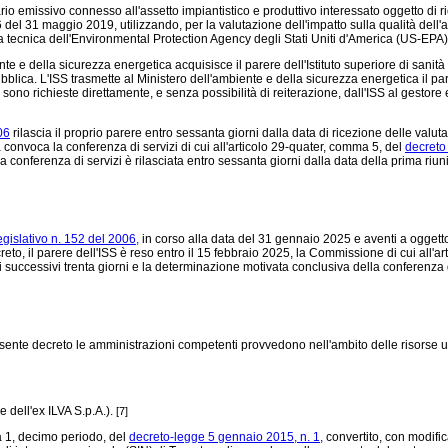
ario emissivo connesso all'assetto impiantistico e produttivo interessato oggetto di 
el 31 maggio 2019, utilizzando, per la valutazione dell'impatto sulla qualità dell'aria,
 norma tecnica dell'Environmental Protection Agency degli Stati Uniti d'America (US-EP
nte e della sicurezza energetica acquisisce il parere dell'Istituto superiore di sanit
blica. L'ISS trasmette al Ministero dell'ambiente e della sicurezza energetica il pa
ono richieste direttamente, e senza possibilità di reiterazione, dall'ISS al gestore e
06
rilascia il proprio parere entro sessanta giorni dalla data di ricezione delle valut
convoca la conferenza di servizi di cui all'articolo 29-quater, comma 5, del
decreto 
 conferenza di servizi è rilasciata entro sessanta giorni dalla data della prima r
egislativo n. 152 del 2006,
in corso alla data del 31 gennaio 2025 e aventi a oggetto i
eto, il parere dell'ISS è reso entro il 15 febbraio 2025, la Commissione di cui all'ar
i successivi trenta giorni e la determinazione motivata conclusiva della conferenza di
presente decreto le amministrazioni competenti provvedono nell'ambito delle risorse
e dell'ex ILVA S.p.A.).
[7]
ma 1, decimo periodo, del
decreto-legge 5 gennaio 2015, n. 1,
convertito, con modific