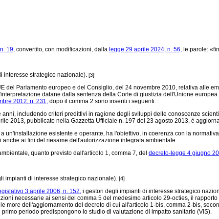
n. 19,
convertito, con modificazioni, dalla
legge 29 aprile 2024, n. 56,
le parole: «fi
i interesse strategico nazionale).
[3]
 del Parlamento europeo e del Consiglio, del 24 novembre 2010, relativa alle emission
nterpretazione datane dalla sentenza della Corte di giustizia dell'Unione europea 
mbre 2012, n. 231,
dopo il comma 2 sono inseriti i seguenti:
ni, includendo criteri predittivi in ragione degli sviluppi delle conoscenze scientif
aprile 2013, pubblicato nella Gazzetta Ufficiale n. 197 del 23 agosto 2013, è aggiorn
e a un'installazione esistente e operante, ha l'obiettivo, in coerenza con la normati
ti anche ai fini del riesame dell'autorizzazione integrata ambientale.
mbientale, quanto previsto dall'articolo 1, comma 7, del
decreto-legge 4 giugno 20
i impianti di interesse strategico nazionale).
[4]
egislativo 3 aprile 2006, n. 152,
i gestori degli impianti di interesse strategico nazion
azioni necessarie ai sensi del comma 5 del medesimo articolo 29-octies, il rapporto
elle more dell'aggiornamento del decreto di cui all'articolo 1-bis, comma 2-bis, sec
al primo periodo predispongono lo studio di valutazione di impatto sanitario (VIS).