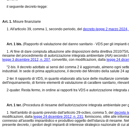
il seguente decreto-legge:
Art. 1.
Misure finanziarie
1. All'articolo 39, comma 1, secondo periodo, del
decreto-legge 2 marzo 2024, 
Art. 1 bis.
(Rapporto di valutazione del danno sanitario - VDS per gli impianti d
1. Al fine di dare compiuta attuazione alle disposizioni della direttiva 2010/75/UE
riesame del procedimento di autorizzazione integrata ambientale (AIA) secondo l'i
legge 3 dicembre 2012, n. 207,
convertito, con modificazioni, dalla
legge 24 dice
"2-bis. Il decreto adottato ai sensi del comma 2 è aggiornato, almeno ogni sette an
industriali. In sede di prima applicazione, il decreto del Ministro della salute 24 
2-ter. Il rapporto di VDS, in quanto elaborato alla luce delle risultanze correlat
dell'inquinamento, di fornire elementi di valutazione di carattere sanitario, rilevan
2-quater. Resta fermo, in ordine ai rapporti tra VDS e autorizzazione integrata a
Art. 1 ter.
(Procedura di riesame dell'autorizzazione integrata ambientale per gl
1. Nell'ambito di quanto previsto dall'articolo 29-octies, comma 5, del
decreto l
modificazioni, dalla
legge 24 dicembre 2012, n. 231,
forniscono, oltre alle inform
connesso all'assetto impiantistico e produttivo oggetto dell'istanza di riesame. N
presente decreto, i gestori degli impianti di interesse strategico nazionale di cui 