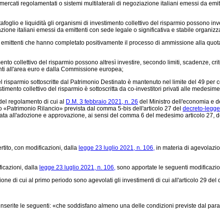
 mercati regolamentati o sistemi multilaterali di negoziazione italiani emessi da emit
foglio e liquidità gli organismi di investimento collettivo del risparmio possono inves
iazione italiani emessi da emittenti con sede legale o significativa e stabile organizz
da emittenti che hanno completato positivamente il processo di ammissione alla quota
mento collettivo del risparmio possono altresì investire, secondo limiti, scadenze, crite
nti all'area euro e dalla Commissione europea;
 risparmio sottoscritte dal Patrimonio Destinato è mantenuto nel limite del 49 per c
imento collettivo del risparmio è sottoscritta da co-investitori privati alle medesim
 del regolamento di cui al
D.M. 3 febbraio 2021, n. 26
del Ministro dell'economia e d
o «Patrimonio Rilancio» prevista dal comma 5-bis dell'articolo 27 del
decreto-legge
ta all'adozione e approvazione, ai sensi del comma 6 del medesimo articolo 27, de
tito, con modificazioni, dalla
legge 23 luglio 2021, n. 106,
in materia di agevolazion
icazioni, dalla
legge 23 luglio 2021, n. 106,
sono apportate le seguenti modificazio
ne di cui al primo periodo sono agevolati gli investimenti di cui all'articolo 29 del
nserite le seguenti: «che soddisfano almeno una delle condizioni previste dal parag