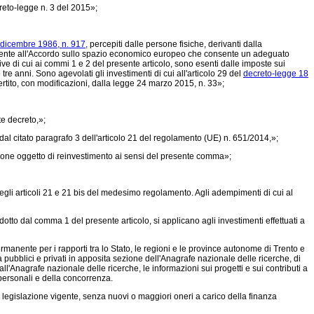
creto-legge n. 3 del 2015»;
 dicembre 1986, n. 917,
percepiti dalle persone fisiche, derivanti dalla
aderente all'Accordo sullo spazio economico europeo che consente un adeguato
e di cui ai commi 1 e 2 del presente articolo, sono esenti dalle imposte sui
re anni. Sono agevolati gli investimenti di cui all'articolo 29 del
decreto-legge 18
rtito, con modificazioni, dalla
legge 24 marzo 2015, n. 33»;
te decreto,»;
al citato paragrafo 3 dell'articolo 21 del regolamento (UE) n. 651/2014,»;
azione oggetto di reinvestimento ai sensi del presente comma»;
degli articoli 21 e 21 bis del medesimo regolamento. Agli adempimenti di cui al
dotto dal comma 1 del presente articolo, si applicano agli investimenti effettuati a
rmanente per i rapporti tra lo Stato, le regioni e le province autonome di Trento e
erca pubblici e privati in apposita sezione dell'Anagrafe nazionale delle ricerche, di
all'Anagrafe nazionale delle ricerche, le informazioni sui progetti e sui contributi a
i personali e della concorrenza.
legislazione vigente, senza nuovi o maggiori oneri a carico della finanza