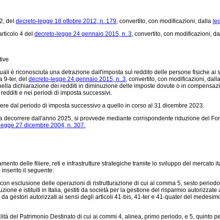
 2, del
decreto-legge 18 ottobre 2012, n. 179,
convertito, con modificazioni, dalla
le
rticolo 4 del
decreto-legge 24 gennaio 2015, n. 3,
convertito, con modificazioni, da
tive
quali è riconosciuta una detrazione dall'imposta sul reddito delle persone fisiche ai s
 9-ter, del
decreto-legge 24 gennaio 2015, n. 3,
convertito, con modificazioni, dall
 nella dichiarazione dei redditi in diminuzione delle imposte dovute o in compensazi
 redditi e nei periodi di imposta successivi.
rere dal periodo di imposta successivo a quello in corso al 31 dicembre 2023.
i a decorrere dall'anno 2025, si provvede mediante corrispondente riduzione del Fondo
legge 27 dicembre 2004, n. 307.
nto delle filiere, reti e infrastrutture strategiche tramite lo sviluppo del mercato ita
inserito il seguente:
n esclusione delle operazioni di ristrutturazione di cui al comma 5, sesto periodo, il
one e istituiti in Italia, gestiti da società per la gestione del risparmio autorizzate 
 da gestori autorizzati ai sensi degli articoli 41-bis, 41-ter e 41-quater del medesimo 
lità del Patrimonio Destinato di cui ai commi 4, alinea, primo periodo, e 5, quinto 