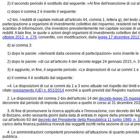
2) il secondo periodo è sostituito dal seguente: «Al fine dell'esenzione di cui al 
c) dopo il comma 2 è inserito il seguente:
«2-bis. I redditi di capitale indicati all'articolo 44, comma 1, lettera g), del testo 
partecipazione a organismi di investimento collettivo del risparmio, residenti n
scambio di informazioni, che investono prevalentemente nel capitale sociale di un
redditi. A tale fine, le quote o azioni degli organismi di investimento collettivo d
ottobre 2012, n. 179,
convertito, con modificazioni, dalla
legge 17 dicembre 2012,
d) al comma 3:
1) dopo le parole: «derivanti dalla cessione di partecipazioni» sono inserite le se
2) dopo le parole: «di cui all'articolo 4 del
decreto-legge 24 gennaio 2015, n. 3
3) è aggiunto, in fine, il seguente periodo: «Le disposizioni di cui ai commi 1 e
e) il comma 4 è sostituito dal seguente:
«4. Le disposizioni di cui ai commi da 1 a 3 sono attuate nel rispetto dei limiti e 
citato
regolamento (UE) n. 651/2014
nonchè a quelli previsti dal Registro naziona
2. Le disposizioni del comma 2-bis dell'articolo 14 del
decreto-legge 25 maggio
decorrere dal periodo di imposta successivo a quello in corso al 31 dicembre 202
3. Al fine di promuovere la ricerca applicata e l'innovazione, con decreto del Mini
di Bolzano, entro sessanta giorni dalla data di entrata in vigore della presente legge,
cui all'articolo 63 del
decreto del Presidente della Repubblica 11 luglio 1980, n. 3
carico della finanza pubblica ricevuti dai soggetti iscritti nella sezione di cui al 
4. Le amministrazioni competenti provvedono all'attuazione di quanto previsto da
pubblica.