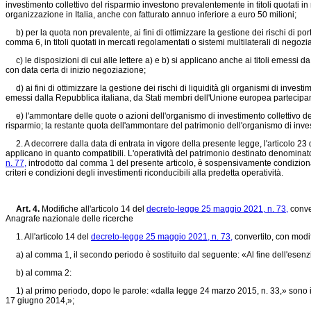
investimento collettivo del risparmio investono prevalentemente in titoli quotati in
organizzazione in Italia, anche con fatturato annuo inferiore a euro 50 milioni;
b) per la quota non prevalente, ai fini di ottimizzare la gestione dei rischi di porta
comma 6, in titoli quotati in mercati regolamentati o sistemi multilaterali di negoz
c) le disposizioni di cui alle lettere a) e b) si applicano anche ai titoli emessi 
con data certa di inizio negoziazione;
d) ai fini di ottimizzare la gestione dei rischi di liquidità gli organismi di investi
emessi dalla Repubblica italiana, da Stati membri dell'Unione europea partecipa
e) l'ammontare delle quote o azioni dell'organismo di investimento collettivo del
risparmio; la restante quota dell'ammontare del patrimonio dell'organismo di invest
2. A decorrere dalla data di entrata in vigore della presente legge, l'articolo 23
applicano in quanto compatibili. L'operatività del patrimonio destinato denominat
n. 77,
introdotto dal comma 1 del presente articolo, è sospensivamente condiziona
criteri e condizioni degli investimenti riconducibili alla predetta operatività.
Art. 4.
Modifiche all'articolo 14 del
decreto-legge 25 maggio 2021, n. 73,
conver
Anagrafe nazionale delle ricerche
1. All'articolo 14 del
decreto-legge 25 maggio 2021, n. 73,
convertito, con modif
a) al comma 1, il secondo periodo è sostituito dal seguente: «Al fine dell'esenzio
b) al comma 2:
1) al primo periodo, dopo le parole: «dalla
legge 24 marzo 2015, n. 33,»
sono i
17 giugno 2014,»;