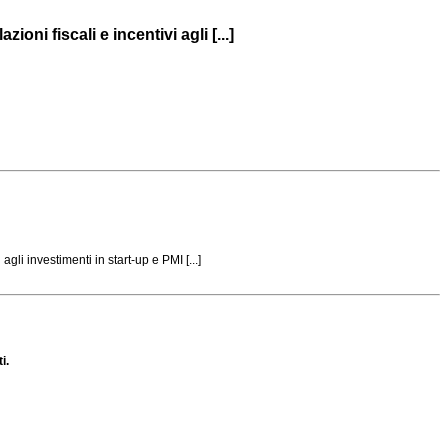
ni fiscali e incentivi agli [...]
li investimenti in start-up e PMI [...]
i.