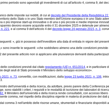
primo periodo sono agevolati gli investimenti di cui all'articolo 4, comma 9, del de
unico delle imposte sui redditi, di cui al
decreto del Presidente della Repubblica 22
el territorio dello Stato o in uno Stato membro dell'Unione europea o in uno Stato 
a o più imprese start-up innovative o di una o più piccole e medie imprese innovativ
el risparmio devono essere acquisite entro il 31 dicembre 2025 e detenute per almeno t
 n. 221,
e al comma 9 dell'articolo 4 del
decreto-legge 24 gennaio 2015, n. 3,
conve
guenti: «, già in possesso dell'investitore alla data di entrata in vigore del presen
,»
sono inserite le seguenti: «che soddisfano almeno una delle condizioni previste d
 2 del presente articolo non si applicano alle plusvalenze derivanti dalla partecip
delle condizioni previsti dal citato
regolamento (UE) n. 651/2014,
e in particolare 
le degli aiuti di Stato provvede il Ministero dello sviluppo economico».
 2021, n. 73,
convertito, con modificazioni, dalla
legge 23 luglio 2021, n. 106,
intro
3.
stro dell'università e della ricerca, da adottare, previo parere della Conferenza pe
 sono stabiliti i criteri, i requisiti e le modalità di iscrizione dei laboratori di ric
82.
Il Ministero dell'università e della ricerca rende consultabili, con accesso libero 
presente comma, nel rispetto della disciplina vigente in materia di protezione dei dat
l comma 3 nell'ambito delle risorse umane, strumentali e finanziarie disponibili a 