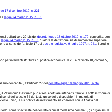
gge 17 dicembre 2012, n. 221;
lla
legge 24 marzo 2015, n. 33.
ensi dell'articolo 29-bis del
decreto-legge 18 ottobre 2012, n. 179,
convertito, con
a
legge 24 marzo 2015, n. 33,
qualora la detrazione sia di ammontare superiore
one ai sensi dell'articolo 17 del
decreto legislativo 9 luglio 1997, n. 241.
Il credito
 per interventi strutturali di politica economica, di cui all'articolo 10, comma 5,
liano dei capitali, all'articolo 27 del
decreto-legge 19 maggio 2020, n. 34,
 Patrimonio Destinato può altresì effettuare interventi tramite la sottoscrizione di
ai sensi dell'articolo 34 del testo unico delle disposizioni in materia di
testo unico, la cui politica di investimento sia coerente con le finalità del
periodo, come specificate nel decreto di cui al medesimo comma 5, gli organismi di