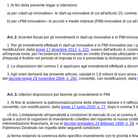
1. Ai fini della presente legge si intendono:
a) per «start-up innovative»: le start-up innovative di cui all'articolo 25, comma
b) per «PMI innovative»: le piccole e medie imprese (PMI) innovative di cui all'a
Art. 2.
Incentivi fiscali per gli investimenti in start-up innovative e in PMI innova
1. Per gli investimenti effettuati in start-up innovative e in PMI innovative per i 
modificazioni, dalla
legge 17 dicembre 2012, n. 221,
ovvero dell'articolo 4, comma
all'imposta lorda, per l'eccedenza è riconosciuto un credito d'imposta utilizzabile
d'imposta è fruibile nel periodo di imposta in cui è presentata la dichiarazione dei
2. Le disposizioni del comma 1 si applicano agli investimenti effettuati a decor
3. Agli oneri derivanti dal presente articolo, valutati in 1,8 milioni di euro annu
del
decreto-legge 29 novembre 2004, n. 282,
convertito, con modificazioni, dalla
Art. 3.
Ulteriori disposizioni per favorire gli investimenti in PMI
1. Al fine di sostenere la patrimonializzazione delle imprese italiane e il rafforzame
convertito, con modificazioni, dalla
legge 17 luglio 2020, n. 77,
dopo il comma 5 è 
«5-bis. Limitatamente all'operatività a condizioni di mercato di cui al comma 4, co
quote o azioni di organismi di investimento collettivo del risparmio di nuova costituzi
intermediazione finanziaria, di cui al
decreto legislativo 24 febbraio 1998, n. 58,
o
Patrimonio Destinato nel rispetto delle seguenti condizioni:
a) ferma restando la coerenza dello specifico investimento con le priorità e fina