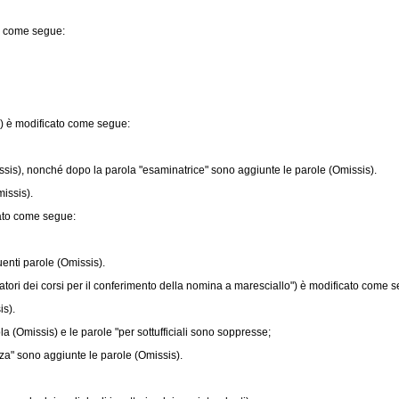
to come segue:
) è modificato come segue:
ssis), nonché dopo la parola "esaminatrice" sono aggiunte le parole (Omissis).
issis).
cato come segue:
enti parole (Omissis).
tori dei corsi per il conferimento della nomina a maresciallo") è modificato come 
is).
ola (Omissis) e le parole "per sottufficiali sono soppresse;
a" sono aggiunte le parole (Omissis).