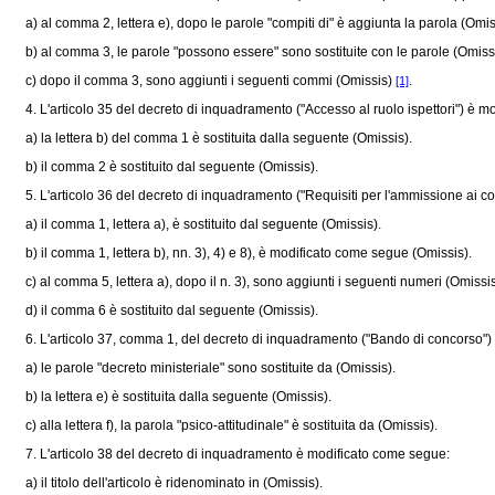
a) al comma 2, lettera e), dopo le parole "compiti di" è aggiunta la parola (Omis
b) al comma 3, le parole "possono essere" sono sostituite con le parole (Omissi
c) dopo il comma 3, sono aggiunti i seguenti commi (Omissis)
.
[1]
4. L'articolo 35 del decreto di inquadramento ("Accesso al ruolo ispettori") è m
a) la lettera b) del comma 1 è sostituita dalla seguente (Omissis).
b) il comma 2 è sostituito dal seguente (Omissis).
5. L'articolo 36 del decreto di inquadramento ("Requisiti per l'ammissione ai co
a) il comma 1, lettera a), è sostituito dal seguente (Omissis).
b) il comma 1, lettera b), nn. 3), 4) e 8), è modificato come segue (Omissis).
c) al comma 5, lettera a), dopo il n. 3), sono aggiunti i seguenti numeri (Omissis
d) il comma 6 è sostituito dal seguente (Omissis).
6. L'articolo 37, comma 1, del decreto di inquadramento ("Bando di concorso")
a) le parole "decreto ministeriale" sono sostituite da (Omissis).
b) la lettera e) è sostituita dalla seguente (Omissis).
c) alla lettera f), la parola "psico-attitudinale" è sostituita da (Omissis).
7. L'articolo 38 del decreto di inquadramento è modificato come segue:
a) il titolo dell'articolo è ridenominato in (Omissis).