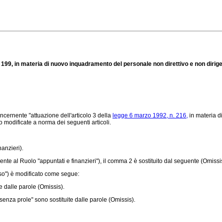
. 199, in materia di nuovo inquadramento del personale non direttivo e non dirige
ncernente "attuazione dell'articolo 3 della
legge 6 marzo 1992, n. 216,
in materia d
 modificate a norma dei seguenti articoli.
nanzieri).
te al Ruolo "appuntati e finanzieri"), il comma 2 è sostituito dal seguente (Omissi
rso") è modificato come segue:
e dalle parole (Omissis).
enza prole" sono sostituite dalle parole (Omissis).