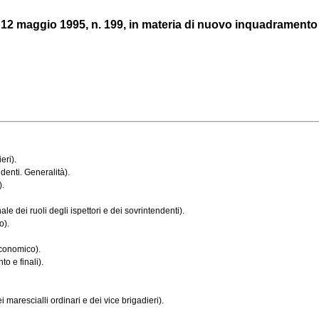
vo 12 maggio 1995, n. 199, in materia di nuovo inquadramento 
eri).
ndenti. Generalità).
).
e dei ruoli degli ispettori e dei sovrintendenti).
o).
economico).
o e finali).
marescialli ordinari e dei vice brigadieri).