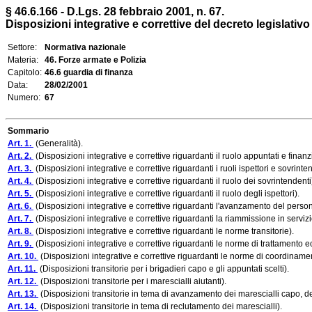
§ 46.6.166 - D.Lgs. 28 febbraio 2001, n. 67.
Disposizioni integrative e correttive del decreto legislati
Settore:
Normativa nazionale
Materia:
46. Forze armate e Polizia
Capitolo:
46.6 guardia di finanza
Data:
28/02/2001
Numero:
67
Sommario
Art. 1.
(Generalità).
Art. 2.
(Disposizioni integrative e correttive riguardanti il ruolo appuntati e finanzi
Art. 3.
(Disposizioni integrative e correttive riguardanti i ruoli ispettori e sovrinte
Art. 4.
(Disposizioni integrative e correttive riguardanti il ruolo dei sovrintendenti
Art. 5.
(Disposizioni integrative e correttive riguardanti il ruolo degli ispettori).
Art. 6.
(Disposizioni integrative e correttive riguardanti l'avanzamento del personal
Art. 7.
(Disposizioni integrative e correttive riguardanti la riammissione in servizi
Art. 8.
(Disposizioni integrative e correttive riguardanti le norme transitorie).
Art. 9.
(Disposizioni integrative e correttive riguardanti le norme di trattamento 
Art. 10.
(Disposizioni integrative e correttive riguardanti le norme di coordinament
Art. 11.
(Disposizioni transitorie per i brigadieri capo e gli appuntati scelti).
Art. 12.
(Disposizioni transitorie per i marescialli aiutanti).
Art. 13.
(Disposizioni transitorie in tema di avanzamento dei marescialli capo, dei 
Art. 14.
(Disposizioni transitorie in tema di reclutamento dei marescialli).