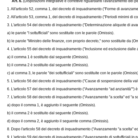
Art. 6.
(Disposizioni integrative e correttive riguardanti l'avanzamento del per
1. All'articolo 52, comma 1, del decreto di inquadramento ("Forme di avanzamento")
2. All'articolo 53, comma 1, del decreto di inquadramento ("Periodi minimi di comand
3. L'articolo 54 del decreto di inquadramento ("Determinazione aliquote di av
a) le parole "I sottufficiali" sono sostituite con le parole (Omissis).
b) le parole "Ministro delle finanze, con proprio decreto," sono sostituite da (Om
4. L'articolo 55 del decreto di inquadramento ("Inclusione ed esclusione dalle 
a) il comma 1 è sostituito dal seguente (Omissis).
b) il comma 2 è sostituito dal seguente (Omissis).
c) al comma 3, le parole "dei sottufficiali" sono sostituite con le parole (Omissis)
5. L'articolo 56 del decreto di inquadramento ("Cause di sospensione della valu
6. L'articolo 57 del decreto di inquadramento ("Avanzamento "ad anzianità"") è s
7. L'articolo 58 del decreto di inquadramento ("Avanzamento "a scelta" ed "a sc
a) dopo il comma 1, è aggiunto il seguente (Omissis).
b) il comma 2 è sostituito dal seguente (Omissis).
d) dopo il comma 2, è aggiunto il seguente comma (Omissis).
8. Dopo l'articolo 58 del decreto di inquadramento ("Avanzamento "a scelta" ed "a
9. L'articolo 59 del decreto di inquadramento ("Avanzamento di sottufficiali in par