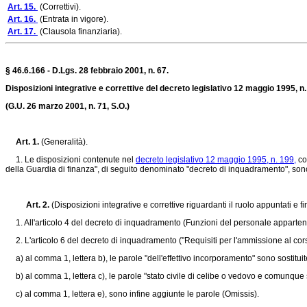
Art. 15.
(Correttivi).
Art. 16.
(Entrata in vigore).
Art. 17.
(Clausola finanziaria).
§ 46.6.166 - D.Lgs. 28 febbraio 2001, n. 67.
Disposizioni integrative e correttive del decreto legislativo 12 maggio 1995, n
(G.U. 26 marzo 2001, n. 71, S.O.)
Art. 1.
(Generalità).
1. Le disposizioni contenute nel
decreto legislativo 12 maggio 1995, n. 199,
co
della Guardia di finanza", di seguito denominato "decreto di inquadramento", sono
Art. 2.
(Disposizioni integrative e correttive riguardanti il ruolo appuntati e fi
1. All'articolo 4 del decreto di inquadramento (Funzioni del personale appartenen
2. L'articolo 6 del decreto di inquadramento ("Requisiti per l'ammissione al co
a) al comma 1, lettera b), le parole "dell'effettivo incorporamento" sono sostituit
b) al comma 1, lettera c), le parole "stato civile di celibe o vedovo e comunque s
c) al comma 1, lettera e), sono infine aggiunte le parole (Omissis).