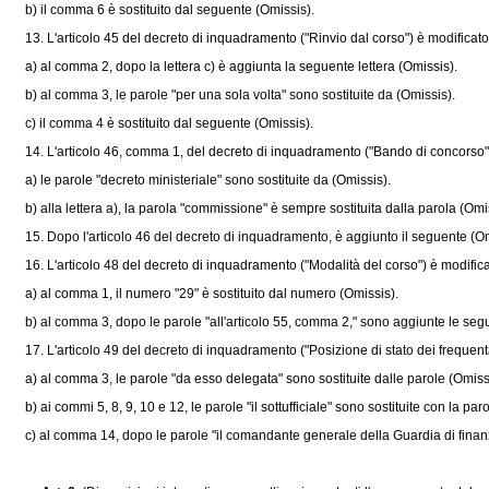
b) il comma 6 è sostituito dal seguente (Omissis).
13. L'articolo 45 del decreto di inquadramento ("Rinvio dal corso") è modifica
a) al comma 2, dopo la lettera c) è aggiunta la seguente lettera (Omissis).
b) al comma 3, le parole "per una sola volta" sono sostituite da (Omissis).
c) il comma 4 è sostituito dal seguente (Omissis).
14. L'articolo 46, comma 1, del decreto di inquadramento ("Bando di concorso"
a) le parole "decreto ministeriale" sono sostituite da (Omissis).
b) alla lettera a), la parola "commissione" è sempre sostituita dalla parola (Omi
15. Dopo l'articolo 46 del decreto di inquadramento, è aggiunto il seguente (Om
16. L'articolo 48 del decreto di inquadramento ("Modalità del corso") è modifi
a) al comma 1, il numero "29" è sostituito dal numero (Omissis).
b) al comma 3, dopo le parole "all'articolo 55, comma 2," sono aggiunte le segu
17. L'articolo 49 del decreto di inquadramento ("Posizione di stato dei frequenta
a) al comma 3, le parole "da esso delegata" sono sostituite dalle parole (Omiss
b) ai commi 5, 8, 9, 10 e 12, le parole "il sottufficiale" sono sostituite con la par
c) al comma 14, dopo le parole "il comandante generale della Guardia di finanz