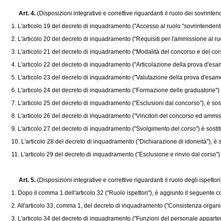
Art. 4.
(Disposizioni integrative e correttive riguardanti il ruolo dei sovrintend
1. L'articolo 19 del decreto di inquadramento ("Accesso al ruolo "sovrintendenti""
2. L'articolo 20 del decreto di inquadramento ("Requisiti per l'ammissione al ruol
3. L'articolo 21 del decreto di inquadramento ("Modalità del concorso e del corso
4. L'articolo 22 del decreto di inquadramento ("Articolazione della prova d'esam
5. L'articolo 23 del decreto di inquadramento ("Valutazione della prova d'esame"
6. L'articolo 24 del decreto di inquadramento ("Formazione delle graduatorie") è
7. L'articolo 25 del decreto di inquadramento ("Esclusioni dal concorso"), è sost
8. L'articolo 26 del decreto di inquadramento ("Vincitori del concorso ed ammissi
9. L'articolo 27 del decreto di inquadramento ("Svolgimento del corso") è sostit
10. L'articolo 28 del decreto di inquadramento ("Dichiarazione di idoneità"), è s
11. L'articolo 29 del decreto di inquadramento ("Esclusione e rinvio dal corso") 
Art. 5.
(Disposizioni integrative e correttive riguardanti il ruolo degli ispettori
1. Dopo il comma 1 dell'articolo 32 ("Ruolo ispettori"), è aggiunto il seguente 
2. All'articolo 33, comma 1, del decreto di inquadramento ("Consistenza organica 
3. L'articolo 34 del decreto di inquadramento ("Funzioni del personale appartene