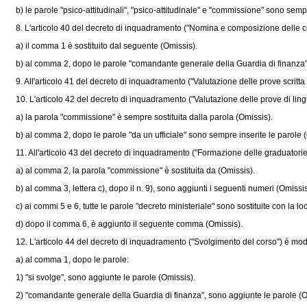
b) le parole "psico-attitudinali", "psico-attitudinale" e "commissione" sono sempre
8. L'articolo 40 del decreto di inquadramento ("Nomina e composizione delle c
a) il comma 1 è sostituito dal seguente (Omissis).
b) al comma 2, dopo le parole "comandante generale della Guardia di finanza" s
9. All'articolo 41 del decreto di inquadramento ("Valutazione delle prove scritta e
10. L'articolo 42 del decreto di inquadramento ("Valutazione delle prove di ling
a) la parola "commissione" è sempre sostituita dalla parola (Omissis).
b) al comma 2, dopo le parole "da un ufficiale" sono sempre inserite le parole (
11. All'articolo 43 del decreto di inquadramento ("Formazione delle graduatorie"
a) al comma 2, la parola "commissione" è sostituita da (Omissis).
b) al comma 3, lettera c), dopo il n. 9), sono aggiunti i seguenti numeri (Omissis
c) ai commi 5 e 6, tutte le parole "decreto ministeriale" sono sostituite con la lo
d) dopo il comma 6, è aggiunto il seguente comma (Omissis).
12. L'articolo 44 del decreto di inquadramento ("Svolgimento del corso") è mod
a) al comma 1, dopo le parole:
1) "si svolge", sono aggiunte le parole (Omissis).
2) "comandante generale della Guardia di finanza", sono aggiunte le parole (O