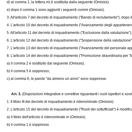
d) al comma 1, la lettera m) è sostituita dalla seguente (Omissis).
e) dopo il comma 1 sono aggiunti i seguenti commi (Omissis).
3. All'articolo 7 del decreto di inquadramento ("Bando di reclutamento"), dopo 
4. L'articolo 10 del decreto di inquadramento ("Avanzamento degli appartenenti al
5. All'articolo 11 del decreto di inquadramento ("Esclusione dalla valutazione"),
6. L'articolo 12 del decreto di inquadramento ("Sospensione della valutazione") 
7. L'articolo 13 del decreto di inquadramento ("Avanzamento del personale apparten
8. L'articolo 14 del decreto di inquadramento ("Promozione straordinaria per "
a) il comma 2 è sostituito dal seguente (Omissis).
b) il comma 5 è soppresso;
c) al comma 6, le parole "da almeno un anno" sono soppresse.
Art. 3.
(Disposizioni integrative e correttive riguardanti i ruoli ispettori e sov
1. Il titolo III del decreto di inquadramento è ridenominato (Omissis).
2. L'articolo 15 del decreto di inquadramento ("Ruoli dei sottufficiali") è modif
a) il titolo dell'articolo è ridenominato in (Omissis).
b) il comma 1 è soppresso.