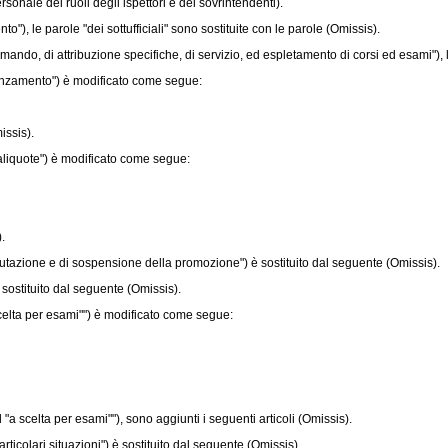
sonale dei ruoli degli ispettori e dei sovrintendenti).
, le parole "dei sottufficiali" sono sostituite con le parole (Omissis).
o, di attribuzione specifiche, di servizio, ed espletamento di corsi ed esami"), le p
anzamento") è modificato come segue:
issis).
aliquote") è modificato come segue:
.
tazione e di sospensione della promozione") è sostituito dal seguente (Omissis).
ostituito dal seguente (Omissis).
elta per esami"") è modificato come segue:
 scelta per esami""), sono aggiunti i seguenti articoli (Omissis).
ticolari situazioni") è sostituito dal seguente (Omissis).