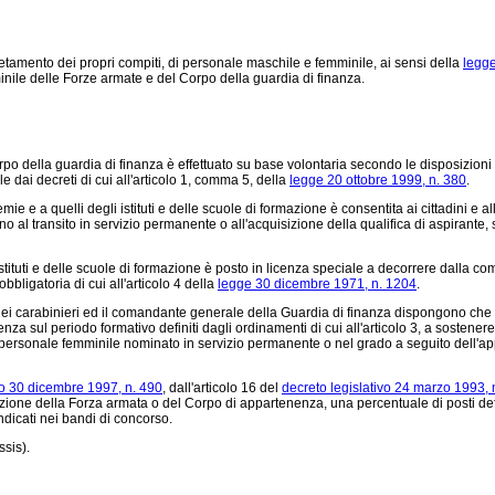
etamento dei propri compiti, di personale maschile e femminile, ai sensi della
legge
inile delle Forze armate e del Corpo della guardia di finanza.
po della guardia di finanza è effettuato su base volontaria secondo le disposizion
e dai decreti di cui all'articolo 1, comma 5, della
legge 20 ottobre 1999, n. 380
.
 a quelli degli istituti e delle scuole di formazione è consentita ai cittadini e alle 
al transito in servizio permanente o all'acquisizione della qualifica di aspirante, sa
tituti e delle scuole di formazione è posto in licenza speciale a decorrere dalla com
bbligatoria di cui all'articolo 4 della
legge 30 dicembre 1971, n. 1204
.
 carabinieri ed il comandante generale della Guardia di finanza dispongono che gli a
cenza sul periodo formativo definiti dagli ordinamenti di cui all'articolo 3, a sostene
Al personale femminile nominato in servizio permanente o nel grado a seguito dell'ap
vo 30 dicembre 1997, n. 490
, dall'articolo 16 del
decreto legislativo 24 marzo 1993, 
nzione della Forza armata o del Corpo di appartenenza, una percentuale di posti defin
indicati nei bandi di concorso.
ssis).