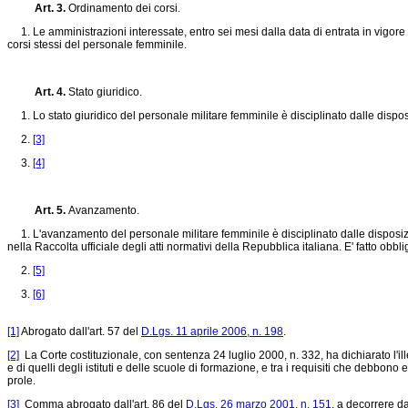
Art. 3.
Ordinamento dei corsi.
1. Le amministrazioni interessate, entro sei mesi dalla data di entrata in vigore d
corsi stessi del personale femminile.
Art. 4.
Stato giuridico.
1. Lo stato giuridico del personale militare femminile è disciplinato dalle dispos
2.
[3]
3.
[4]
Art. 5.
Avanzamento.
1. L'avanzamento del personale militare femminile è disciplinato dalle disposizion
nella Raccolta ufficiale degli atti normativi della Repubblica italiana. E' fatto obbl
2.
[5]
3.
[6]
[1]
Abrogato dall'art. 57 del
D.Lgs. 11 aprile 2006, n. 198
.
[2]
La Corte costituzionale, con sentenza 24 luglio 2000, n. 332, ha dichiarato l'ill
e di quelli degli istituti e delle scuole di formazione, e tra i requisiti che debbon
prole.
[3]
Comma abrogato dall'art. 86 del
D.Lgs. 26 marzo 2001, n. 151
, a decorrere d