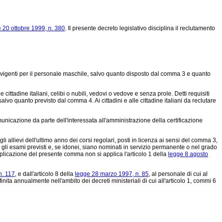
 20 ottobre 1999, n. 380
. Il presente decreto legislativo disciplina il reclutamento
i vigenti per il personale maschile, salvo quanto disposto dal comma 3 e quanto
cittadine italiani, celibi o nubili, vedovi o vedove e senza prole. Detti requisiti
lvo quanto previsto dal comma 4. Ai cittadini e alle cittadine italiani da reclutare
unicazione da parte dell'interessata all'amministrazione della certificazione
llievi dell'ultimo anno dei corsi regolari, posti in licenza ai sensi del comma 3,
re gli esami previsti e, se idonei, siano nominati in servizio permanente o nel grado
plicazione del presente comma non si applica l'articolo 1 della
legge 8 agosto
n. 117
, e dall'articolo 8 della
legge 28 marzo 1997, n. 85
, al personale di cui al
ita annualmente nell'ambito dei decreti ministeriali di cui all'articolo 1, commi 6