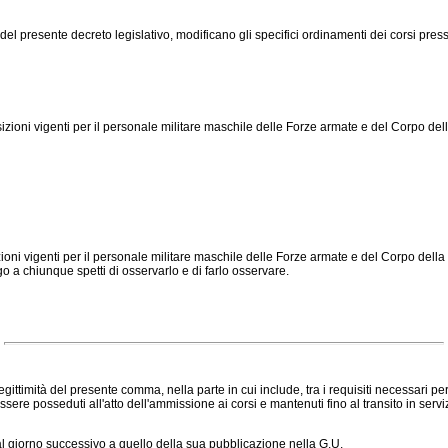
el presente decreto legislativo, modificano gli specifici ordinamenti dei corsi presso
izioni vigenti per il personale militare maschile delle Forze armate e del Corpo dell
i vigenti per il personale militare maschile delle Forze armate e del Corpo della gua
igo a chiunque spetti di osservarlo e di farlo osservare.
egittimità del presente comma, nella parte in cui include, tra i requisiti necessari 
o essere posseduti all'atto dell'ammissione ai corsi e mantenuti fino al transito in ser
al giorno successivo a quello della sua pubblicazione nella G.U.