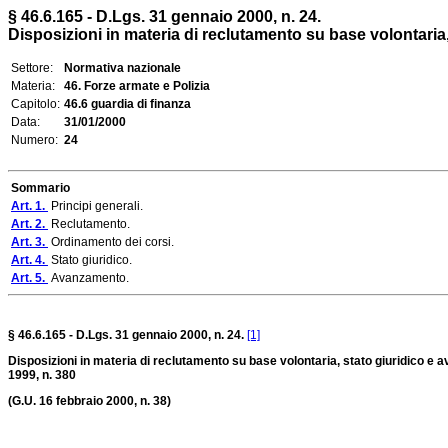
§ 46.6.165 - D.Lgs. 31 gennaio 2000, n. 24.
Disposizioni in materia di reclutamento su base volontaria,
Settore:
Normativa nazionale
Materia:
46. Forze armate e Polizia
Capitolo:
46.6 guardia di finanza
Data:
31/01/2000
Numero:
24
Sommario
Art. 1.
Principi generali.
Art. 2.
Reclutamento.
Art. 3.
Ordinamento dei corsi.
Art. 4.
Stato giuridico.
Art. 5.
Avanzamento.
§ 46.6.165 - D.Lgs. 31 gennaio 2000, n. 24.
[1]
Disposizioni in materia di reclutamento su base volontaria, stato giuridico e 
1999, n. 380
(G.U. 16 febbraio 2000, n. 38)