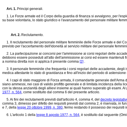
Art. 1.
Principi generali.
1. Le Forze armate ed il Corpo della guardia di finanza si avvalgono, per l'espl
su base volontaria, lo stato giuridico e l'avanzamento del personale militare femm
Art. 2.
Reclutamento.
1. Il reclutamento del personale militare femminile delle Forze armate e del Cor
previsto per l'accertamento dell'idoneità al servizio militare del personale femminil
2. La partecipazione ai concorsi per l'ammissione ai corsi regolari delle accademie e
debbono essere posseduti all'atto dell'ammissione ai corsi ed essere mantenuti fino 
a nomina diretta non si applica il presente comma
[2]
.
3. Il personale femminile che frequenta i corsi regolari delle accademie, degli is
medica attestante lo stato di gravidanza e fino all'inizio del periodo di astensione o
4. I capi di stato maggiore di Forza armata, il comandante generale dell'Arma dei
siano ammessi, nei casi di valido profitto generale e di limitata incidenza della li
con la stessa anzianità degli allievi insieme ai quali hanno superato gli esami. 
1977, n. 564
, come sostituito dal comma 6 del presente articolo.
5. Ai fini dei reclutamenti previsti dall'articolo 4, comma 4, del
decreto legislati
comma 3, dimesso per difetto dei requisiti previsti dal comma 2, è riservata, in fu
e 7, della
legge 20 ottobre 1999, n. 380
, fermo restando il possesso dei requisiti 
6. L'articolo 1 della
legge 8 agosto 1977, n. 564
, è sostituito dal seguente (Omi