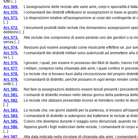
tutte [...]
Art. 569.
L'assegnazione delle reclute alle varie armi, corpi e specialità è fatta d
Art. 570.
I comandanti dei distretti effettuano le assegnazioni in base ai giudizi di 
Art. 571.
Le disposizioni relative all'assegnazione ai corpi del contingente di ci
[...]
Art. 572.
I documenti prodotti dalle reclute che domandano assegnazioni special
debbono [...]
Art. 573.
Alle reclute che comprovino di avere perduto uno dei genitori o la mog
senza [...]
Art. 574.
Nessuno può essere assegnato come musicante effettivo se, pur avend
Art. 575.
I comandanti dei distretti militari sono autorizzati ad ammettere alla 
se [...]
Art. 576.
I giovani, i quali, per essere in possesso dei titoli di studio, hanno l'obb
Art. 577.
I militari, compresi nella chiamata alle armi, i quali contino in preceden
Art. 578.
Le reclute che si trovano fuori dalla circoscrizione del proprio distrett
Art. 579.
I comandanti di distretto, perché possano in ogni tempo render conto d
sotto [...]
Art. 580.
Nel fare la assegnazioni debbono essere tenuti presenti i precedenti pena
Art. 581.
I comandi di distretto inviano nello stesso giorno della partenza delle re
Art. 582.
Le reclute che abbiano presentato ricorso al ministero contro le decisi
[...]
Art. 583.
Le reclute che, nei giorni stabiliti per la partenza, si trovano all'ospe
Art. 584.
I comandanti di distretto si astengono dal trattenere le reclute al distrett
Art. 585.
Coloro che disertano durante il viaggio sono denunciati, quando ne sia
Art. 586.
Appena giunti i fogli matricolari delle reclute, i comandanti di corpo ve
[...]
Art. 587.
Alla data indicata nella circolare di chiamata alle armi, i comandanti di d