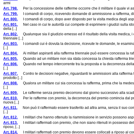
armi
Art. 798.
Per la concessione delle rafferme occorre che il militare il quale vi a
Art. 799.
I comandi di corpo, ricevendo domande di ammissione a rafferma, dispon
Art. 800.
I comandi di corpo, dopo aver disposto per la visita medica degli aspiran
Art. 801.
Nel caso in cui le autorità cui compete di esprimere i giudizi sulla i
della [...]
Art. 802.
Qualunque sia il giudizio emesso ed il risultato della visita medica, 
triennale [...]
Art. 803.
I comandi cui è dovuta la decisione, ricevute le domande, le esaminano
[...]
Art. 804.
Ai militari aspiranti alla rafferma triennale può essere concessa la raff
Art. 805.
Quando ad un militare non sia stata concessa la chiesta rafferma trienn
Art. 806.
Quando nel tempo intercorrente tra la proposta e la decorrenza della ra
[...]
Art. 807.
Contro le decisioni negative, riguardanti le ammissioni alla rafferma 
prodotto [...]
Art. 808.
Qualora un militare cui sia concessa la rafferma, prima che la medes
[...]
Art. 809.
Le rafferme senza premio decorrono dal giorno successivo alla scade
Art. 810.
Per le rafferme con premio, la decorrenza del premio comincia dal pri
nuova [...]
Art. 811.
Non può il raffermato essere trasferito ad altra arma, senza il suo co
[...]
Art. 812.
I militari che hanno ottenuto la riammissione in servizio possono aspirar
Art. 813.
I militari raffermati con premio, che non siano ritenuti in possesso de
riposo, [...]
Art. 814.
I militari raffermati con premio devono essere collocati a riposo al c