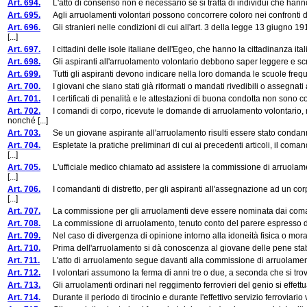
Art. 694.
L'atto di consenso non è necessario se si tratta di individui che hanno già 
Art. 695.
Agli arruolamenti volontari possono concorrere coloro nei confronti dei qua
Art. 696.
Gli stranieri nelle condizioni di cui all'art. 3 della legge 13 giugno 1
[...]
Art. 697.
I cittadini delle isole italiane dell'Egeo, che hanno la cittadinanza italian
Art. 698.
Gli aspiranti all'arruolamento volontario debbono saper leggere e scriv
Art. 699.
Tutti gli aspiranti devono indicare nella loro domanda le scuole frequent
Art. 700.
I giovani che siano stati già riformati o mandati rivedibili o assegnati
Art. 701.
I certificati di penalità e le attestazioni di buona condotta non sono cons
Art. 702.
I comandi di corpo, ricevute le domande di arruolamento volontario, rich
nonché [...]
Art. 703.
Se un giovane aspirante all'arruolamento risulti essere stato condannato
Art. 704.
Espletate la pratiche preliminari di cui ai precedenti articoli, il coma
[...]
Art. 705.
L'ufficiale medico chiamato ad assistere la commissione di arruolamento
[...]
Art. 706.
I comandanti di distretto, per gli aspiranti all'assegnazione ad un cor
[...]
Art. 707.
La commissione per gli arruolamenti deve essere nominata dai coma
Art. 708.
La commissione di arruolamento, tenuto conto del parere espresso dall'u
Art. 709.
Nel caso di divergenza di opinione intorno alla idoneità fisica o morale
Art. 710.
Prima dell'arruolamento si dà conoscenza al giovane delle pene stabilit
Art. 711.
L'atto di arruolamento segue davanti alla commissione di arruolame
Art. 712.
I volontari assumono la ferma di anni tre o due, a seconda che si trovino
Art. 713.
Gli arruolamenti ordinari nel reggimento ferrovieri del genio si effettuano
Art. 714.
Durante il periodo di tirocinio e durante l'effettivo servizio ferroviario v