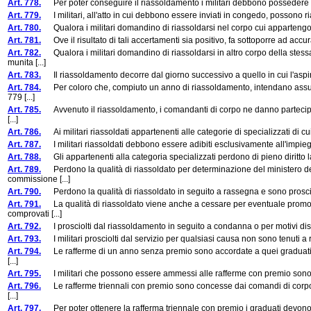
Art. 778.
Per poter conseguire il riassoldamento i militari debbono possedere i 
Art. 779.
I militari, all'atto in cui debbono essere inviati in congedo, possono ria
Art. 780.
Qualora i militari domandino di riassoldarsi nel corpo cui appartengono, i
Art. 781.
Ove il risultato di tali accertamenti sia positivo, fa sottoporre ad acc
Art. 782.
Qualora i militari domandino di riassoldarsi in altro corpo della stes
munita [...]
Art. 783.
Il riassoldamento decorre dal giorno successivo a quello in cui l'aspir
Art. 784.
Per coloro che, compiuto un anno di riassoldamento, intendano assumern
779 [...]
Art. 785.
Avvenuto il riassoldamento, i comandanti di corpo ne danno partecipazio
[...]
Art. 786.
Ai militari riassoldati appartenenti alle categorie di specializzati di cu
Art. 787.
I militari riassoldati debbono essere adibiti esclusivamente all'impiego
Art. 788.
Gli appartenenti alla categoria specializzati perdono di pieno diritto la q
Art. 789.
Perdono la qualità di riassoldato per determinazione del ministero de
commissione [...]
Art. 790.
Perdono la qualità di riassoldato in seguito a rassegna e sono prosciolti
Art. 791.
La qualità di riassoldato viene anche a cessare per eventuale promozi
comprovati [...]
Art. 792.
I prosciolti dal riassoldamento in seguito a condanna o per motivi discip
Art. 793.
I militari prosciolti dal servizio per qualsiasi causa non sono tenuti a
Art. 794.
Le rafferme di un anno senza premio sono accordate a quei graduati i qua
[...]
Art. 795.
I militari che possono essere ammessi alle rafferme con premio sono sol
Art. 796.
Le rafferme triennali con premio sono concesse dai comandi di corpo d'a
[...]
Art. 797.
Per poter ottenere la rafferma triennale con premio i graduati devono a