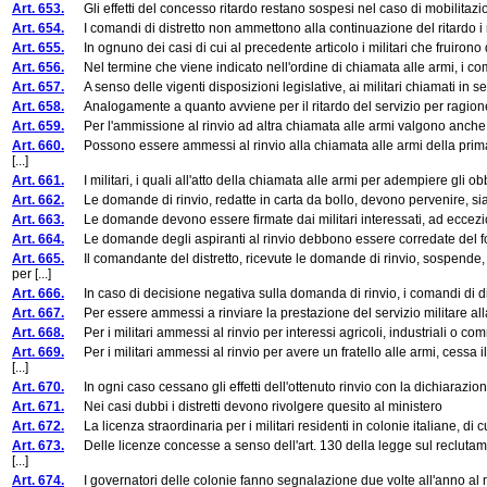
Art. 653.
Gli effetti del concesso ritardo restano sospesi nel caso di mobilitazione d
Art. 654.
I comandi di distretto non ammettono alla continuazione del ritardo i mi
Art. 655.
In ognuno dei casi di cui al precedente articolo i militari che fruirono del
Art. 656.
Nel termine che viene indicato nell'ordine di chiamata alle armi, i coman
Art. 657.
A senso delle vigenti disposizioni legislative, ai militari chiamati in s
Art. 658.
Analogamente a quanto avviene per il ritardo del servizio per ragione di 
Art. 659.
Per l'ammissione al rinvio ad altra chiamata alle armi valgono anche le
Art. 660.
Possono essere ammessi al rinvio alla chiamata alle armi della prima 
[...]
Art. 661.
I militari, i quali all'atto della chiamata alle armi per adempiere gli ob
Art. 662.
Le domande di rinvio, redatte in carta da bollo, devono pervenire, sia 
Art. 663.
Le domande devono essere firmate dai militari interessati, ad eccezione d
Art. 664.
Le domande degli aspiranti al rinvio debbono essere corredate del foglio 
Art. 665.
Il comandante del distretto, ricevute le domande di rinvio, sospende, s
per [...]
Art. 666.
In caso di decisione negativa sulla domanda di rinvio, i comandi di dist
Art. 667.
Per essere ammessi a rinviare la prestazione del servizio militare alla c
Art. 668.
Per i militari ammessi al rinvio per interessi agricoli, industriali o comm
Art. 669.
Per i militari ammessi al rinvio per avere un fratello alle armi, cessa 
[...]
Art. 670.
In ogni caso cessano gli effetti dell'ottenuto rinvio con la dichiarazio
Art. 671.
Nei casi dubbi i distretti devono rivolgere quesito al ministero
Art. 672.
La licenza straordinaria per i militari residenti in colonie italiane, di cui
Art. 673.
Delle licenze concesse a senso dell'art. 130 della legge sul reclutam
[...]
Art. 674.
I governatori delle colonie fanno segnalazione due volte all'anno al mini