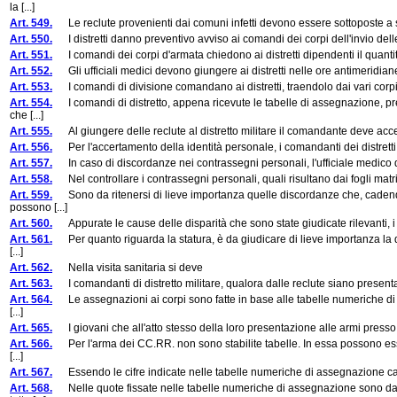
la [...]
Art. 549.
Le reclute provenienti dai comuni infetti devono essere sottoposte a spec
Art. 550.
I distretti danno preventivo avviso ai comandi dei corpi dell'invio delle 
Art. 551.
I comandi dei corpi d'armata chiedono ai distretti dipendenti il quantit
Art. 552.
Gli ufficiali medici devono giungere ai distretti nelle ore antimeridiane d
Art. 553.
I comandi di divisione comandano ai distretti, traendolo dai vari corpi, i
Art. 554.
I comandi di distretto, appena ricevute le tabelle di assegnazione, pr
che [...]
Art. 555.
Al giungere delle reclute al distretto militare il comandante deve accerta
Art. 556.
Per l'accertamento della identità personale, i comandanti dei distretti no
Art. 557.
In caso di discordanze nei contrassegni personali, l'ufficiale medico d
Art. 558.
Nel controllare i contrassegni personali, quali risultano dai fogli matri
Art. 559.
Sono da ritenersi di lieve importanza quelle discordanze che, cadendo n
possono [...]
Art. 560.
Appurate le cause delle disparità che sono state giudicate rilevanti, i com
Art. 561.
Per quanto riguarda la statura, è da giudicare di lieve importanza la 
[...]
Art. 562.
Nella visita sanitaria si deve
Art. 563.
I comandanti di distretto militare, qualora dalle reclute siano presentati r
Art. 564.
Le assegnazioni ai corpi sono fatte in base alle tabelle numeriche di as
[...]
Art. 565.
I giovani che all'atto stesso della loro presentazione alle armi presso i
Art. 566.
Per l'arma dei CC.RR. non sono stabilite tabelle. In essa possono essere
[...]
Art. 567.
Essendo le cifre indicate nelle tabelle numeriche di assegnazione calcol
Art. 568.
Nelle quote fissate nelle tabelle numeriche di assegnazione sono dai d