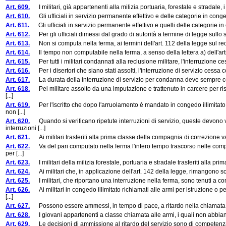
Art. 609.
I militari, già appartenenti alla milizia portuaria, forestale e stradale, 
Art. 610.
Gli ufficiali in servizio permanente effettivo e delle categorie in conge
Art. 611.
Gli ufficiali in servizio permanente effettivo e quelli delle categorie in co
Art. 612.
Per gli ufficiali dimessi dal grado di autorità a termine di legge sullo stato
Art. 613.
Non si computa nella ferma, ai termini dell'art. 112 della legge sul reclu
Art. 614.
Il tempo non computabile nella ferma, a senso della lettera a) dell'articol
Art. 615.
Per tutti i militari condannati alla reclusione militare, l'interruzione ce
Art. 616.
Per i disertori che siano stati assolti, l'interruzione di servizio cessa
Art. 617.
La durata della interruzione di servizio per condanna deve sempre corri
Art. 618.
Pel militare assolto da una imputazione e trattenuto in carcere per risp
[...]
Art. 619.
Per l'iscritto che dopo l'arruolamento è mandato in congedo illimitato 
non [...]
Art. 620.
Quando si verificano ripetute interruzioni di servizio, queste devono v
interruzioni [...]
Art. 621.
Ai militari trasferiti alla prima classe della compagnia di correzione
Art. 622.
Va del pari computato nella ferma l'intero tempo trascorso nelle compag
per [...]
Art. 623.
I militari della milizia forestale, portuaria e stradale trasferiti alla 
Art. 624.
Ai militari che, in applicazione dell'art. 142 della legge, rimangono sot
Art. 625.
I militari, che riportano una interruzione nella ferma, sono tenuti a com
Art. 626.
Ai militari in congedo illimitato richiamati alle armi per istruzione o 
[...]
Art. 627.
Possono essere ammessi, in tempo di pace, a ritardo nella chiamata alle ar
Art. 628.
I giovani appartenenti a classe chiamata alle armi, i quali non abbiano 
Art. 629.
Le decisioni di ammissione al ritardo del servizio sono di competenza d