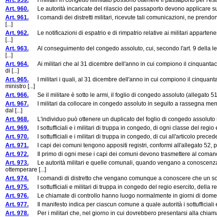
Art. 959.
I militari in congedo illimitato possono ottenere il passaporto per l'es
Art. 960.
Le autorità incaricate del rilascio del passaporto devono applicare su ta
Art. 961.
I comandi dei distretti militari, ricevute tali comunicazioni, ne prendon
[...]
Art. 962.
Le notificazioni di espatrio e di rimpatrio relative ai militari appart
[...]
Art. 963.
Al conseguimento del congedo assoluto, cui, secondo l'art. 9 della legge
[...]
Art. 964.
Ai militari che al 31 dicembre dell'anno in cui compiono il cinquantac
di [...]
Art. 965.
I militari i quali, al 31 dicembre dell'anno in cui compiono il cinqua
ministro [...]
Art. 966.
Se il militare è sotto le armi, il foglio di congedo assoluto (allegato 51) 
Art. 967.
I militari da collocare in congedo assoluto in seguito a rassegna mentr
dal [...]
Art. 968.
L'individuo può ottenere un duplicato del foglio di congedo assoluto me
Art. 969.
I sottufficiali e i militari di truppa in congedo, di ogni classe del regio 
Art. 970.
I sottufficiali e i militari di truppa in congedo, di cui all'articolo preced
Art. 971.
I capi dei comuni tengono appositi registri, conformi all'allegato 52, per
Art. 972.
Il primo di ogni mese i capi dei comuni devono trasmettere al comandante 
Art. 973.
Le autorità militari e quelle comunali, quando vengano a conoscenza c
ottemperare [...]
Art. 974.
I comandi di distretto che vengano comunque a conoscere che un sottufficia
Art. 975.
I sottufficiali e militari di truppa in congedo del regio esercito, della re
Art. 976.
Le chiamate di controllo hanno luogo normalmente in giorni di dome
Art. 977.
Il manifesto indica per ciascun comune a quale autorità i sottufficiali e 
Art. 978.
Per i militari che, nel giorno in cui dovrebbero presentarsi alla chiamata 