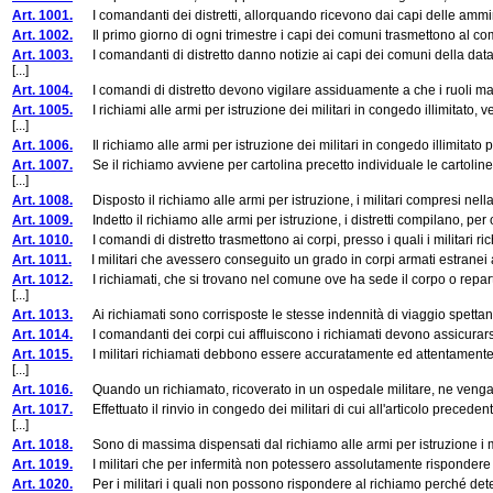
Art. 1001.
I comandanti dei distretti, allorquando ricevono dai capi delle amminist
Art. 1002.
Il primo giorno di ogni trimestre i capi dei comuni trasmettono al comand
Art. 1003.
I comandanti di distretto danno notizie ai capi dei comuni della data i
[...]
Art. 1004.
I comandi di distretto devono vigilare assiduamente a che i ruoli matr
Art. 1005.
I richiami alle armi per istruzione dei militari in congedo illimitato, 
[...]
Art. 1006.
Il richiamo alle armi per istruzione dei militari in congedo illimitat
Art. 1007.
Se il richiamo avviene per cartolina precetto individuale le cartoline 
[...]
Art. 1008.
Disposto il richiamo alle armi per istruzione, i militari compresi nel
Art. 1009.
Indetto il richiamo alle armi per istruzione, i distretti compilano, per 
Art. 1010.
I comandi di distretto trasmettono ai corpi, presso i quali i militari rich
Art. 1011.
I militari che avessero conseguito un grado in corpi armati estranei al re
Art. 1012.
I richiamati, che si trovano nel comune ove ha sede il corpo o reparto 
[...]
Art. 1013.
Ai richiamati sono corrisposte le stesse indennità di viaggio spettanti 
Art. 1014.
I comandanti dei corpi cui affluiscono i richiamati devono assicurarsi 
Art. 1015.
I militari richiamati debbono essere accuratamente ed attentamente visit
[...]
Art. 1016.
Quando un richiamato, ricoverato in un ospedale militare, ne venga dim
Art. 1017.
Effettuato il rinvio in congedo dei militari di cui all'articolo preced
[...]
Art. 1018.
Sono di massima dispensati dal richiamo alle armi per istruzione i mi
Art. 1019.
I militari che per infermità non potessero assolutamente rispondere al 
Art. 1020.
Per i militari i quali non possono rispondere al richiamo perché detenuti