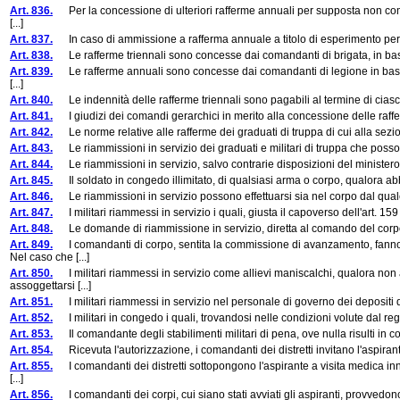
Art. 836.
Per la concessione di ulteriori rafferme annuali per supposta non comple
[...]
Art. 837.
In caso di ammissione a rafferma annuale a titolo di esperimento per moti
Art. 838.
Le rafferme triennali sono concesse dai comandanti di brigata, in base
Art. 839.
Le rafferme annuali sono concesse dai comandanti di legione in base a
[...]
Art. 840.
Le indennità delle rafferme triennali sono pagabili al termine di cias
Art. 841.
I giudizi dei comandi gerarchici in merito alla concessione delle rafferme
Art. 842.
Le norme relative alle rafferme dei graduati di truppa di cui alla sezione 
Art. 843.
Le riammissioni in servizio dei graduati e militari di truppa che posso
Art. 844.
Le riammissioni in servizio, salvo contrarie disposizioni del ministero,
Art. 845.
Il soldato in congedo illimitato, di qualsiasi arma o corpo, qualora abbia
Art. 846.
Le riammissioni in servizio possono effettuarsi sia nel corpo dal quale i 
Art. 847.
I militari riammessi in servizio i quali, giusta il capoverso dell'art. 159
Art. 848.
Le domande di riammissione in servizio, diretta al comando del corpo p
Art. 849.
I comandanti di corpo, sentita la commissione di avanzamento, fanno
Nel caso che [...]
Art. 850.
I militari riammessi in servizio come allievi maniscalchi, qualora non 
assoggettarsi [...]
Art. 851.
I militari riammessi in servizio nel personale di governo dei depositi di c
Art. 852.
I militari in congedo i quali, trovandosi nelle condizioni volute dal reg
Art. 853.
Il comandante degli stabilimenti militari di pena, ove nulla risulti in con
Art. 854.
Ricevuta l'autorizzazione, i comandanti dei distretti invitano l'aspirante
Art. 855.
I comandanti dei distretti sottopongono l'aspirante a visita medica inn
[...]
Art. 856.
I comandanti dei corpi, cui siano stati avviati gli aspiranti, provvedo