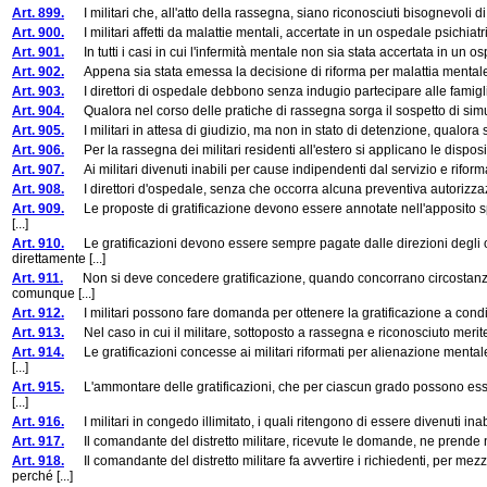
Art. 899.
I militari che, all'atto della rassegna, siano riconosciuti bisognevoli d
Art. 900.
I militari affetti da malattie mentali, accertate in un ospedale psichiatr
Art. 901.
In tutti i casi in cui l'infermità mentale non sia stata accertata in un ospe
Art. 902.
Appena sia stata emessa la decisione di riforma per malattia mentale, i 
Art. 903.
I direttori di ospedale debbono senza indugio partecipare alle famiglie inte
Art. 904.
Qualora nel corso delle pratiche di rassegna sorga il sospetto di simulaz
Art. 905.
I militari in attesa di giudizio, ma non in stato di detenzione, qualora sia
Art. 906.
Per la rassegna dei militari residenti all'estero si applicano le disposiz
Art. 907.
Ai militari divenuti inabili per cause indipendenti dal servizio e riforma
Art. 908.
I direttori d'ospedale, senza che occorra alcuna preventiva autorizzazio
Art. 909.
Le proposte di gratificazione devono essere annotate nell'apposito spe
[...]
Art. 910.
Le gratificazioni devono essere sempre pagate dalle direzioni degli osp
direttamente [...]
Art. 911.
Non si deve concedere gratificazione, quando concorrano circostanze ch
comunque [...]
Art. 912.
I militari possono fare domanda per ottenere la gratificazione a condiz
Art. 913.
Nel caso in cui il militare, sottoposto a rassegna e riconosciuto meritev
Art. 914.
Le gratificazioni concesse ai militari riformati per alienazione mental
[...]
Art. 915.
L'ammontare delle gratificazioni, che per ciascun grado possono essere 
[...]
Art. 916.
I militari in congedo illimitato, i quali ritengono di essere divenuti inab
Art. 917.
Il comandante del distretto militare, ricevute le domande, ne prende no
Art. 918.
Il comandante del distretto militare fa avvertire i richiedenti, per me
perché [...]