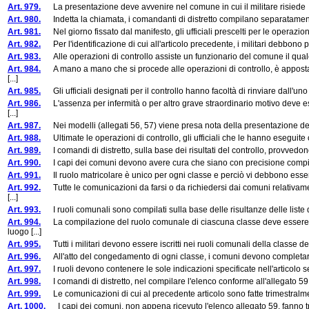
Art. 979.
La presentazione deve avvenire nel comune in cui il militare risiede
Art. 980.
Indetta la chiamata, i comandanti di distretto compilano separatamente per
Art. 981.
Nel giorno fissato dal manifesto, gli ufficiali prescelti per le operazioni di
Art. 982.
Per l'identificazione di cui all'articolo precedente, i militari debbono p
Art. 983.
Alle operazioni di controllo assiste un funzionario del comune il quale, a r
Art. 984.
A mano a mano che si procede alle operazioni di controllo, è apposta sul
[...]
Art. 985.
Gli ufficiali designati per il controllo hanno facoltà di rinviare dall'uno
Art. 986.
L'assenza per infermità o per altro grave straordinario motivo deve esse
[...]
Art. 987.
Nei modelli (allegati 56, 57) viene presa nota della presentazione dei so
Art. 988.
Ultimate le operazioni di controllo, gli ufficiali che le hanno eseguit
Art. 989.
I comandi di distretto, sulla base dei risultati del controllo, provvedono per
Art. 990.
I capi dei comuni devono avere cura che siano con precisione compilati e 
Art. 991.
Il ruolo matricolare è unico per ogni classe e perciò vi debbono essere co
Art. 992.
Tutte le comunicazioni da farsi o da richiedersi dai comuni relativament
[...]
Art. 993.
I ruoli comunali sono compilati sulla base delle risultanze delle liste di 
Art. 994.
La compilazione del ruolo comunale di ciascuna classe deve essere ini
luogo [...]
Art. 995.
Tutti i militari devono essere iscritti nei ruoli comunali della classe de
Art. 996.
All'atto del congedamento di ogni classe, i comuni devono completare i r
Art. 997.
I ruoli devono contenere le sole indicazioni specificate nell'articolo se
Art. 998.
I comandi di distretto, nel compilare l'elenco conforme all'allegato 5
Art. 999.
Le comunicazioni di cui al precedente articolo sono fatte trimestralmente
Art. 1000.
I capi dei comuni, non appena ricevuto l'elenco allegato 59, fanno trasc