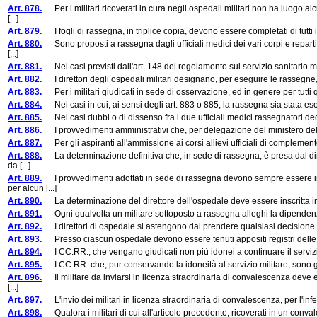
Art. 878.
Per i militari ricoverati in cura negli ospedali militari non ha luogo a
[...]
Art. 879.
I fogli di rassegna, in triplice copia, devono essere completati di tutti i d
Art. 880.
Sono proposti a rassegna dagli ufficiali medici dei vari corpi e reparti
[...]
Art. 881.
Nei casi previsti dall'art. 148 del regolamento sul servizio sanitario milit
Art. 882.
I direttori degli ospedali militari designano, per eseguire le rassegne, d
Art. 883.
Per i militari giudicati in sede di osservazione, ed in genere per tutti que
Art. 884.
Nei casi in cui, ai sensi degli art. 883 o 885, la rassegna sia stata eseg
Art. 885.
Nei casi dubbi o di dissenso fra i due ufficiali medici rassegnatori decid
Art. 886.
I provvedimenti amministrativi che, per delegazione del ministero della g
Art. 887.
Per gli aspiranti all'ammissione ai corsi allievi ufficiali di complemento, 
Art. 888.
La determinazione definitiva che, in sede di rassegna, è presa dal dire
da [...]
Art. 889.
I provvedimenti adottati in sede di rassegna devono sempre essere int
per alcun [...]
Art. 890.
La determinazione del direttore dell'ospedale deve essere inscritta in 
Art. 891.
Ogni qualvolta un militare sottoposto a rassegna alleghi la dipendenza da 
Art. 892.
I direttori di ospedale si astengono dal prendere qualsiasi decisione e ri
Art. 893.
Presso ciascun ospedale devono essere tenuti appositi registri delle ra
Art. 894.
I CC.RR., che vengano giudicati non più idonei a continuare il servizio
Art. 895.
I CC.RR. che, pur conservando la idoneità al servizio militare, sono giudic
Art. 896.
Il militare da inviarsi in licenza straordinaria di convalescenza deve e
[...]
Art. 897.
L'invio dei militari in licenza straordinaria di convalescenza, per l'infermi
Art. 898.
Qualora i militari di cui all'articolo precedente, ricoverati in un convale