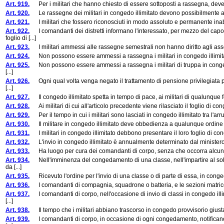
Art. 919.
Per i militari che hanno chiesto di essere sottoposti a rassegna, deve es
Art. 920.
Le rassegne dei militari in congedo illimitato devono possibilmente aver
Art. 921.
I militari che fossero riconosciuti in modo assoluto e permanente inabil
Art. 922.
I comandanti dei distretti informano l'interessato, per mezzo del cap
foglio di [...]
Art. 923.
I militari ammessi alle rassegne semestrali non hanno diritto agli assegni
Art. 924.
Non possono essere ammessi a rassegna i militari in congedo illimita
Art. 925.
Non possono essere ammessi a rassegna i militari di truppa in congedo 
[...]
Art. 926.
Ogni qual volta venga negato il trattamento di pensione privilegiata pe
[...]
Art. 927.
Il congedo illimitato spetta in tempo di pace, ai militari di qualunque fer
Art. 928.
Ai militari di cui all'articolo precedente viene rilasciato il foglio di con
Art. 929.
Per il tempo in cui i militari sono lasciati in congedo illimitato tra l'arruo
Art. 930.
Il militare in congedo illimitato deve obbedienza a qualunque ordine che
Art. 931.
I militari in congedo illimitato debbono presentare il loro foglio di conged
Art. 932.
L'invio in congedo illimitato è annualmente determinato dal ministero del
Art. 933.
Ha luogo per cura dei comandanti di corpo, senza che occorra alcuna sp
Art. 934.
Nell'imminenza del congedamento di una classe, nell'impartire al soldat
da [...]
Art. 935.
Ricevuto l'ordine per l'invio di una classe o di parte di essa, in conge
Art. 936.
I comandanti di compagnia, squadrone o batteria, e le sezioni matricola, 
Art. 937.
I comandanti di corpo, nell'occasione di invio di classi in congedo illi
[...]
Art. 938.
Il tempo che i militari abbiano trascorso in congedo provvisorio giusta l'a
Art. 939.
I comandanti di corpo, in occasione di ogni congedamento, notificano in