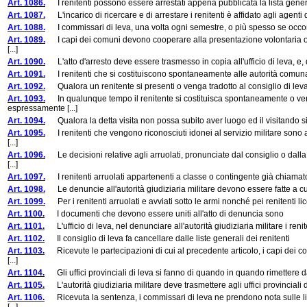
Art. 1086.
I renitenti possono essere arrestati appena pubblicata la lista gene
Art. 1087.
L'incarico di ricercare e di arrestare i renitenti è affidato agli agenti 
Art. 1088.
I commissari di leva, una volta ogni semestre, o più spesso se occorra, 
Art. 1089.
I capi dei comuni devono cooperare alla presentazione volontaria od all
[...]
Art. 1090.
L'atto d'arresto deve essere trasmesso in copia all'ufficio di leva, e, d
Art. 1091.
I renitenti che si costituiscono spontaneamente alle autorità comunali, ai 
Art. 1092.
Qualora un renitente si presenti o venga tradotto al consiglio di leva di
Art. 1093.
In qualunque tempo il renitente si costituisca spontaneamente o veng
espressamente [...]
Art. 1094.
Qualora la detta visita non possa subito aver luogo ed il visitando sia
Art. 1095.
I renitenti che vengono riconosciuti idonei al servizio militare sono 
[...]
Art. 1096.
Le decisioni relative agli arruolati, pronunciate dal consiglio o dall
[...]
Art. 1097.
I renitenti arruolati appartenenti a classe o contingente già chiamato in 
Art. 1098.
Le denuncie all'autorità giudiziaria militare devono essere fatte a cur
Art. 1099.
Per i renitenti arruolati e avviati sotto le armi nonché pei renitenti li
Art. 1100.
I documenti che devono essere uniti all'atto di denuncia sono
Art. 1101.
L'ufficio di leva, nel denunciare all'autorità giudiziaria militare i renite
Art. 1102.
Il consiglio di leva fa cancellare dalle liste generali dei renitenti
Art. 1103.
Ricevute le partecipazioni di cui al precedente articolo, i capi dei c
[...]
Art. 1104.
Gli uffici provinciali di leva si fanno di quando in quando rimettere dai 
Art. 1105.
L'autorità giudiziaria militare deve trasmettere agli uffici provinciali d
Art. 1106.
Ricevuta la sentenza, i commissari di leva ne prendono nota sulle list