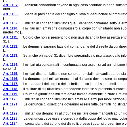
[...]
Art. 1107.
I renitenti condannati devono in ogni caso scontare la pena soltanto d
armi
Art. 1108.
Spetta al presidente del consiglio di leva di denunciare al procuratore 
[...]
Art. 1109.
I militari in congedo illimitato i quali, venendo richiamati sotto le armi
Art. 1110.
I militari richiamati che giungessero al corpo con un ritardo non super
medesimo [...]
Art. 1111.
Coloro che non si presentino o non giustificano la loro assenza entro
31 [...]
Art. 1112.
Le denuncie saranno fatte dal comandante del distretto da cui dipende il 
[...]
Art. 1113.
Se anche prima del 31 dicembre sopraindicato risultasse, dalle informaz
[...]
Art. 1114.
I militari già condannati in contumacia per assenza ad un richiamo i
sono [...]
Art. 1115.
I militari disertori latitanti non sono denunciati mancanti quando sia 
Art. 1116.
La denuncia pei militari mancanti al richiamo deve essere accompagnata d
Art. 1117.
I comandanti dei corpi o dei distretti presso i quali si presenti taluno 
Art. 1118.
Il militare di cui all'articolo precedente tanto se si presenta durante il 
Art. 1119.
L'autorità giudiziaria militare dovrà immediatamente iniziare il rela
Art. 1120.
I militari in congedo illimitato richiamati alle armi per mobilitazione, i
Art. 1121.
Le denuncie di diserzione dovranno essere fatte, per tutti indistintame
[...]
Art. 1122.
I militari già denunciati al tribunale militare come mancanti ad un ric
Art. 1123.
La denuncia deve essere corredata dalla copia del foglio matricolare e ca
Art. 1124.
I comandanti dei corpi e dei distretti, presso i quali si presentino o ven