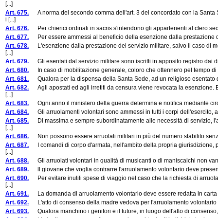
[...]
Art. 675.
A norma del secondo comma dell'art. 3 del concordato con la Santa Sede
i [...]
Art. 676.
Per chierici ordinati in sacris s'intendono gli appartenenti al clero s
Art. 677.
Per essere ammessi al beneficio della esenzione dalla prestazione del ser
Art. 678.
L'esenzione dalla prestazione del servizio militare, salvo il caso di m
[...]
Art. 679.
Gli esentati dal servizio militare sono iscritti in apposito registro dai di
Art. 680.
In caso di mobilitazione generale, coloro che ottennero pel tempo di pace 
Art. 681.
Qualora per la dispensa della Santa Sede, ad un religioso esentato dal se
Art. 682.
Agli apostati ed agli irretiti da censura viene revocata la esenzione. 
[...]
Art. 683.
Ogni anno il ministero della guerra determina e notifica mediante circolar
Art. 684.
Gli arruolamenti volontari sono ammessi in tutti i corpi dell'esercito, ad e
Art. 685.
Di massima e sempre subordinatamente alle necessità di servizio, l'arr
[...]
Art. 686.
Non possono essere arruolati militari in più del numero stabilito senz
Art. 687.
I comandi di corpo d'armata, nell'ambito della propria giurisdizione, p
[...]
Art. 688.
Gli arruolati volontari in qualità di musicanti o di maniscalchi non v
Art. 689.
ll giovane che voglia contrarre l'arruolamento volontario deve presentar
Art. 690.
Per evitare inutili spese di viaggio nel caso che la richiesta di arruol
[...]
Art. 691.
La domanda di arruolamento volontario deve essere redatta in carta le
Art. 692.
L'atto di consenso della madre vedova per l'arruolamento volontario 
Art. 693.
Qualora manchino i genitori e il tutore, in luogo dell'atto di consenso,