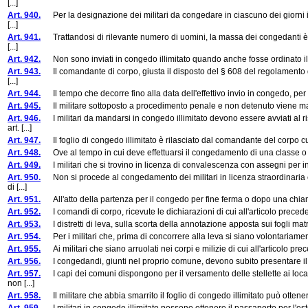
[...]
Art. 940.
Per la designazione dei militari da congedare in ciascuno dei giorni i
[...]
Art. 941.
Trattandosi di rilevante numero di uomini, la massa dei congedanti è sud
[...]
Art. 942.
Non sono inviati in congedo illimitato quando anche fosse ordinato il 
Art. 943.
Il comandante di corpo, giusta il disposto del § 608 del regolamento di d
[...]
Art. 944.
Il tempo che decorre fino alla data dell'effettivo invio in congedo, per i m
Art. 945.
Il militare sottoposto a procedimento penale e non detenuto viene man
Art. 946.
I militari da mandarsi in congedo illimitato devono essere avviati al r
art. [...]
Art. 947.
Il foglio di congedo illimitato è rilasciato dal comandante del corpo c
Art. 948.
Ove al tempo in cui deve effettuarsi il congedamento di una classe o di u
Art. 949.
I militari che si trovino in licenza di convalescenza con assegni per infe
Art. 950.
Non si procede al congedamento dei militari in licenza straordinaria c
di [...]
Art. 951.
All'atto della partenza per il congedo per fine ferma o dopo una chiamata qu
Art. 952.
I comandi di corpo, ricevute le dichiarazioni di cui all'articolo precedente,
Art. 953.
I distretti di leva, sulla scorta della annotazione apposta sui fogli matric
Art. 954.
Per i militari che, prima di concorrere alla leva si siano volontariamente
Art. 955.
Ai militari che siano arruolati nei corpi e milizie di cui all'articolo pre
Art. 956.
I congedandi, giunti nel proprio comune, devono subito presentare il fogl
Art. 957.
I capi dei comuni dispongono per il versamento delle stellette ai local
non [...]
Art. 958.
Il militare che abbia smarrito il foglio di congedo illimitato può ottenere