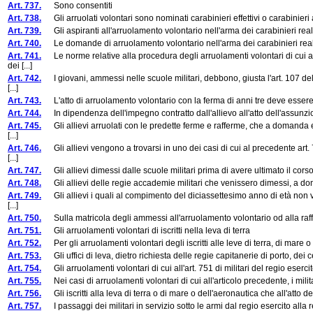
Art. 737.
Sono consentiti
Art. 738.
Gli arruolati volontari sono nominati carabinieri effettivi o carabinieri 
Art. 739.
Gli aspiranti all'arruolamento volontario nell'arma dei carabinieri rea
Art. 740.
Le domande di arruolamento volontario nell'arma dei carabinieri reali 
Art. 741.
Le norme relative alla procedura degli arruolamenti volontari di cui a
dei [...]
Art. 742.
I giovani, ammessi nelle scuole militari, debbono, giusta l'art. 107 de
[...]
Art. 743.
L'atto di arruolamento volontario con la ferma di anni tre deve essere 
Art. 744.
In dipendenza dell'impegno contratto dall'allievo all'atto dell'assunzion
Art. 745.
Gli allievi arruolati con le predette ferme e rafferme, che a domanda e p
[...]
Art. 746.
Gli allievi vengono a trovarsi in uno dei casi di cui al precedente art.
[...]
Art. 747.
Gli allievi dimessi dalle scuole militari prima di avere ultimato il corso 
Art. 748.
Gli allievi delle regie accademie militari che venissero dimessi, a dom
Art. 749.
Gli allievi i quali al compimento del diciassettesimo anno di età non v
[...]
Art. 750.
Sulla matricola degli ammessi all'arruolamento volontario od alla raff
Art. 751.
Gli arruolamenti volontari di iscritti nella leva di terra
Art. 752.
Per gli arruolamenti volontari degli iscritti alle leve di terra, di mare o
Art. 753.
Gli uffici di leva, dietro richiesta delle regie capitanerie di porto, dei cent
Art. 754.
Gli arruolamenti volontari di cui all'art. 751 di militari del regio eserc
Art. 755.
Nei casi di arruolamenti volontari di cui all'articolo precedente, i militari
Art. 756.
Gli iscritti alla leva di terra o di mare o dell'aeronautica che all'atto del
Art. 757.
I passaggi dei militari in servizio sotto le armi dal regio esercito alla r