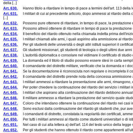
della [...]
Art. 630.
Hanno titolo a ritardare in tempo di pace a termini dell'art. 113 della le
Art. 631.
I militari di cui al precedente articolo, dopo ammessi al ritardo della 
[...]
Art. 632.
Possono pure ottenere di ritardare, in tempo di pace, la prestazione del 
Art. 633.
Possono altresì ottenere di ritardare in tempo di pace la prestazione del s
Art. 634.
Il beneficio del ritardo ottenuto nella chiamata indetta prima dell'inizio
Art. 635.
I militari chiamati alle armi, i quali aspirino alla ammissione al ritardo
Art. 636.
Per gli studenti delle università o degli altri istituti superiori il certific
Art. 637.
Gli studenti missionari, gli studenti di teologia o degli ultimi due anni di 
Art. 638.
L'autorità diplomatica o consolare nel vidimare il certificato di studio dev
Art. 639.
La domanda ed il titolo di studio possono essere stesi in carta sempl
Art. 640.
Il comandante del distretto militare, verificato che la domanda e i docum
Art. 641.
Se la documentazione è riconosciuta non regolare o incompleta il comand
Art. 642.
Il comandante del distretto prende nota della concessa ammissione al rita
Art. 643.
I militari ammessi a ritardare la presentazione alle armi, rimangono, come
Art. 644.
Per poter chiedere la continuazione del ritardo del servizio i militari 
Art. 645.
I militari che aspirano alla continuazione del ritardo debbono annualme
Art. 646.
Il militare ammesso a ritardare la prestazione del servizio quale studente
Art. 647.
Coloro che intendano ottenere la continuazione del ritardo nei casi indi
Art. 648.
Sono esclusi dalla continuazione del ritardo gli studenti che, pur avend
Art. 649.
I comandanti di distretto, constatata la regolarità dei certificati, ammett
Art. 650.
Per tutti i militari ammessi al ritardo come studenti universitari o di istitut
Art. 651.
Nel caso di cui alla lettera a) dell'art. 114 del testo unico della legge
Art. 652.
Per gli studenti che hanno ottenuto il ritardo come appartenenti all'ulti