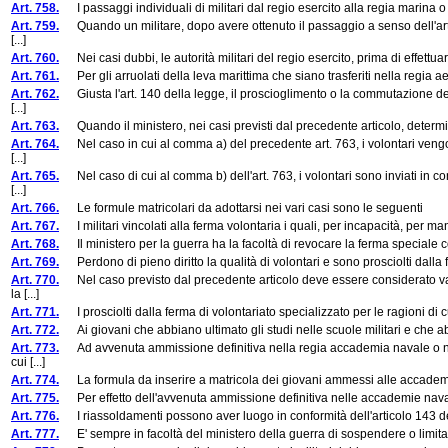
Art. 758.
I passaggi individuali di militari dal regio esercito alla regia marina o 
Art. 759.
Quando un militare, dopo avere ottenuto il passaggio a senso dell'arti
[...]
Art. 760.
Nei casi dubbi, le autorità militari del regio esercito, prima di effettua
Art. 761.
Per gli arruolati della leva marittima che siano trasferiti nella regia aer
Art. 762.
Giusta l'art. 140 della legge, il proscioglimento o la commutazione del
[...]
Art. 763.
Quando il ministero, nei casi previsti dal precedente articolo, determin
Art. 764.
Nel caso in cui al comma a) del precedente art. 763, i volontari vengono
[...]
Art. 765.
Nel caso di cui al comma b) dell'art. 763, i volontari sono inviati in c
[...]
Art. 766.
Le formule matricolari da adottarsi nei vari casi sono le seguenti
Art. 767.
I militari vincolati alla ferma volontaria i quali, per incapacità, per manca
Art. 768.
Il ministero per la guerra ha la facoltà di revocare la ferma speciale cont
Art. 769.
Perdono di pieno diritto la qualità di volontari e sono prosciolti dalla 
Art. 770.
Nel caso previsto dal precedente articolo deve essere considerato vali
la [...]
Art. 771.
I prosciolti dalla ferma di volontariato specializzato per le ragioni di cui
Art. 772.
Ai giovani che abbiano ultimato gli studi nelle scuole militari e che abbi
Art. 773.
Ad avvenuta ammissione definitiva nella regia accademia navale o nell
cui [...]
Art. 774.
La formula da inserire a matricola dei giovani ammessi alle accademie,
Art. 775.
Per effetto dell'avvenuta ammissione definitiva nelle accademie navale
Art. 776.
I riassoldamenti possono aver luogo in conformità dell'articolo 143 del
Art. 777.
E' sempre in facoltà del ministero della guerra di sospendere o limit