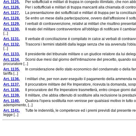
Art. 1125.
Per sottufficiali e militari di truppa in congedo illimitato, che non abbi
Art. 1126.
Per i sottufficiali e militari di truppa mancanti alla chiamata di control
Art. 1127.
La presentazione dei sottufficiali e militari di truppa per la concilia
Art. 1128.
Se entro un mese dalla partecipazione, ovvero dall'affissione il sottuffic
Art. 1129.
I verbali di contravvenzione, relativi ai militari che risultino presentat
Art. 1130.
Il reato del militare contravventore all'obbligo di notificare il cambia
[...]
Art. 1131.
Il verbale di conciliazione è compilato in calce ai verbali di contravven
Art. 1132.
Trascorsi i termini stabiliti dalla legge senza che sia avvenuta l'obla
[...]
Art. 1133.
Il presidente del tribunale militare o un giudice relatore da lui delegato
Art. 1134.
Scorsi due mesi dal giorno dell'intimazione del precetto, quando sia
procuratore [...]
Art. 1135.
In considerazione dello stato economico del condannato o della famig
tariffa [...]
Art. 1136.
I militari che, per non aver eseguito il pagamento della ammenda nei te
Art. 1137.
Il procuratore militare del Re Imperatore, ricevuta la domanda, sospend
Art. 1138.
Il procuratore del Re Imperatore trasmetterà, entro cinque giorni dalla 
Art. 1139.
Il militare, che abbia ottenuto di sostituire alla reclusione la prestazi
Art. 1140.
Qualora l'opera sostituita non venisse per qualsiasi motivo in tutto o 
adempimento, [...]
Art. 1141.
Tutte le indennità, le competenze ed i premi previsti dal presente reg
legge [...]