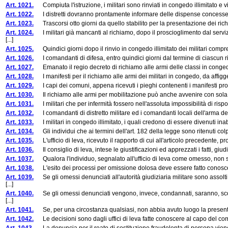
Art. 1021.
Compiuta l'istruzione, i militari sono rinviati in congedo illimitato e vie
Art. 1022.
I distretti dovranno prontamente informare delle dispense concesse i cor
Art. 1023.
Trascorsi otto giorni da quello stabilito per la presentazione dei richi
Art. 1024.
I militari già mancanti al richiamo, dopo il proscioglimento dal serviz
[...]
Art. 1025.
Quindici giorni dopo il rinvio in congedo illimitato dei militari compres
Art. 1026.
I comandanti di difesa, entro quindici giorni dal termine di ciascun richi
Art. 1027.
Emanato il regio decreto di richiamo alle armi delle classi in congedo illi
Art. 1028.
I manifesti per il richiamo alle armi dei militari in congedo, da affigger
Art. 1029.
I capi dei comuni, appena ricevuti i pieghi contenenti i manifesti pro
Art. 1030.
Il richiamo alle armi per mobilitazione può anche avvenire con sola 
Art. 1031.
I militari che per infermità fossero nell'assoluta impossibilità di rispon
Art. 1032.
I comandanti di distretto militare ed i comandanti locali dell'arma dei c
Art. 1033.
I militari in congedo illimitato, i quali credono di essere divenuti inabi
Art. 1034.
Gli individui che ai termini dell'art. 182 della legge sono ritenuti colpev
Art. 1035.
L'ufficio di leva, ricevuto il rapporto di cui all'articolo precedente, p
Art. 1036.
Il consiglio di leva, intese le giustificazioni ed apprezzati i fatti, giu
Art. 1037.
Qualora l'individuo, segnalato all'ufficio di leva come omesso, non sia p
Art. 1038.
L'esito dei processi per omissione dolosa deve essere fatto conoscere da
Art. 1039.
Se gli omessi denunciati all'autorità giudiziaria militare sono assolti
[...]
Art. 1040.
Se gli omessi denunciati vengono, invece, condannati, saranno, scontat
[...]
Art. 1041.
Se, per una circostanza qualsiasi, non abbia avuto luogo la presentazion
Art. 1042.
Le decisioni sono dagli uffici di leva fatte conoscere al capo del comun