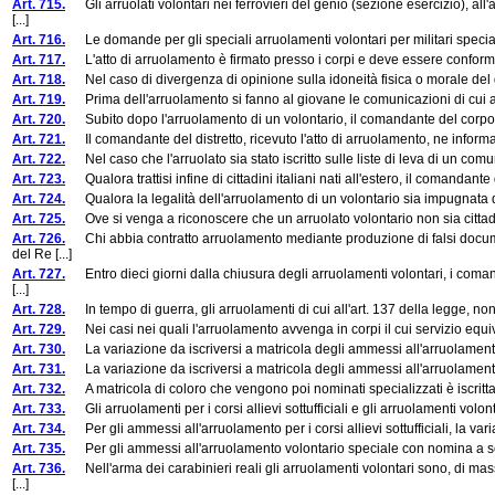
Art. 715.
Gli arruolati volontari nei ferrovieri del genio (sezione esercizio), all
[...]
Art. 716.
Le domande per gli speciali arruolamenti volontari per militari specializza
Art. 717.
L'atto di arruolamento è firmato presso i corpi e deve essere conforme
Art. 718.
Nel caso di divergenza di opinione sulla idoneità fisica o morale del gio
Art. 719.
Prima dell'arruolamento si fanno al giovane le comunicazioni di cui al
Art. 720.
Subito dopo l'arruolamento di un volontario, il comandante del corpo trasme
Art. 721.
Il comandante del distretto, ricevuto l'atto di arruolamento, ne informa i
Art. 722.
Nel caso che l'arruolato sia stato iscritto sulle liste di leva di un comun
Art. 723.
Qualora trattisi infine di cittadini italiani nati all'estero, il comandante
Art. 724.
Qualora la legalità dell'arruolamento di un volontario sia impugnata dai
Art. 725.
Ove si venga a riconoscere che un arruolato volontario non sia cittadino
Art. 726.
Chi abbia contratto arruolamento mediante produzione di falsi documen
del Re [...]
Art. 727.
Entro dieci giorni dalla chiusura degli arruolamenti volontari, i comand
[...]
Art. 728.
In tempo di guerra, gli arruolamenti di cui all'art. 137 della legge, non p
Art. 729.
Nei casi nei quali l'arruolamento avvenga in corpi il cui servizio equivale,
Art. 730.
La variazione da iscriversi a matricola degli ammessi all'arruolamento
Art. 731.
La variazione da iscriversi a matricola degli ammessi all'arruolamento v
Art. 732.
A matricola di coloro che vengono poi nominati specializzati è iscritta la 
Art. 733.
Gli arruolamenti per i corsi allievi sottufficiali e gli arruolamenti vol
Art. 734.
Per gli ammessi all'arruolamento per i corsi allievi sottufficiali, la var
Art. 735.
Per gli ammessi all'arruolamento volontario speciale con nomina a ser
Art. 736.
Nell'arma dei carabinieri reali gli arruolamenti volontari sono, di mas
[...]