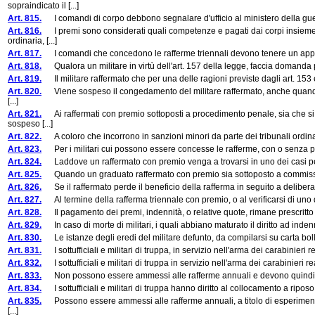
sopraindicato il [...]
Art. 815.
I comandi di corpo debbono segnalare d'ufficio al ministero della guerra
Art. 816.
I premi sono considerati quali competenze e pagati dai corpi insieme co
ordinaria, [...]
Art. 817.
I comandi che concedono le rafferme triennali devono tenere un apposito
Art. 818.
Qualora un militare in virtù dell'art. 157 della legge, faccia domanda pe
Art. 819.
Il militare raffermato che per una delle ragioni previste dagli art. 153 e 
Art. 820.
Viene sospeso il congedamento del militare raffermato, anche quando egl
[...]
Art. 821.
Ai raffermati con premio sottoposti a procedimento penale, sia che si tr
sospeso [...]
Art. 822.
A coloro che incorrono in sanzioni minori da parte dei tribunali ordinar
Art. 823.
Per i militari cui possono essere concesse le rafferme, con o senza premi
Art. 824.
Laddove un raffermato con premio venga a trovarsi in uno dei casi per i
Art. 825.
Quando un graduato raffermato con premio sia sottoposto a commissione di
Art. 826.
Se il raffermato perde il beneficio della rafferma in seguito a deliberazi
Art. 827.
Al termine della rafferma triennale con premio, o al verificarsi di uno dei
Art. 828.
Il pagamento dei premi, indennità, o relative quote, rimane prescritto (a
Art. 829.
In caso di morte di militari, i quali abbiano maturato il diritto ad indennit
Art. 830.
Le istanze degli eredi del militare defunto, da compilarsi su carta bollat
Art. 831.
I sottufficiali e militari di truppa, in servizio nell'arma dei carabinieri
Art. 832.
I sottufficiali e militari di truppa in servizio nell'arma dei carabinier
Art. 833.
Non possono essere ammessi alle rafferme annuali e devono quindi esser
Art. 834.
I sottufficiali e militari di truppa hanno diritto al collocamento a riposo
Art. 835.
Possono essere ammessi alle rafferme annuali, a titolo di esperimento, a
[...]