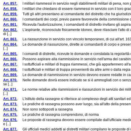
Art. 857.
I militari riammessi in servizio negli stabilimenti militari di pena, non
Art. 858.
I militari che chiedano di essere riammessi in servizio con il loro grado e
Art. 859.
Tutti gli altri presentano al comandante del distretto che ha giurisdizio
Art. 860.
I comandanti dei corpi, previo parere favorevole della commissione d
Art. 861.
Ricevuta l'autorizzazione, i comandanti di distretto invitano gli aspirant
Art. 862.
L'aspirante, riconosciuto fisicamente idoneo, deve rilasciare l'atto d
di [...]
Art. 863.
La riassunzione in servizio con vincolo temporaneo, di cui all'art. 163 
Art. 864.
Le domande di riassunzione, dirette ai comandanti di corpo e presentate
[...]
Art. 865.
I comandi di distretto, ricevute le domande e constatata la regolarità de
Art. 866.
Possono aspirare alla riammissione in servizio nell'arma dei carabinieri rea
Art. 867.
I sottufficiali e militari di truppa riammessi, che già appartennero all'ar
Art. 868.
I sottufficiali e militari di truppa provenienti da altre armi o dalla reg
Art. 869.
Le domande di riammissione in servizio devono essere redatte in carta 
Art. 870.
Nelle domande dovrà essere indicato se si è ammogliati con o senza fig
se [...]
Art. 871.
Le norme relative alle riammissioni e riassunzioni in servizio dei milita
[...]
Art. 872.
L'istituto della rassegne si riferisce al complesso degli atti sanitari ed amm
Art. 873.
Le pratiche di rassegna possono aver luogo, sia all'atto della presentazio
Art. 874.
Non sono sottoposti a rassegna
Art. 875.
Le pratiche di rassegna comprendono, di norma
Art. 876.
Le proposte di rassegna devono essere compilate dall'ufficiale medico
e [...]
Art. 877.
Gli ufficiali medici addetti ai distretti militari compilano le proposte di r