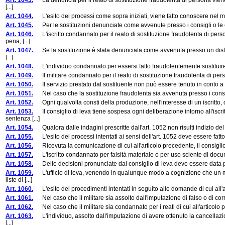
Art. 1043.
La denuncia per il reato di sostituzione fraudolenta di persona viene f
[...]
Art. 1044.
L'esito dei processi come sopra iniziati, viene fatto conoscere nel modo in
Art. 1045.
Per le sostituzioni denunciate come avvenute presso i consigli o le commis
Art. 1046.
L'iscritto condannato per il reato di sostituzione fraudolenta di pers
pena, [...]
Art. 1047.
Se la sostituzione è stata denunciata come avvenuta presso un distrett
[...]
Art. 1048.
L'individuo condannato per essersi fatto fraudolentemente sostituire ne
Art. 1049.
Il militare condannato per il reato di sostituzione fraudolenta di pe
Art. 1050.
Il servizio prestato dal sostituente non può essere tenuto in conto a f
Art. 1051.
Nel caso che la sostituzione fraudolenta sia avvenuta presso i consigli o
Art. 1052.
Ogni qualvolta consti della produzione, nell'interesse di un iscritto, di
Art. 1053.
Il consiglio di leva tiene sospesa ogni deliberazione intorno all'iscri
sentenza [...]
Art. 1054.
Qualora dalle indagini prescritte dall'art. 1052 non risulti indizio del rea
Art. 1055.
L'esito dei processi intentati ai sensi dell'art. 1052 deve essere fatto c
Art. 1056.
Ricevuta la comunicazione di cui all'articolo precedente, il consiglio di 
Art. 1057.
L'iscritto condannato per falsità materiale o per uso sciente di documen
Art. 1058.
Delle decisioni pronunciate dal consiglio di leva deve essere data partec
Art. 1059.
L'ufficio di leva, venendo in qualunque modo a cognizione che un mil
liste di [...]
Art. 1060.
L'esito dei procedimenti intentati in seguito alle domande di cui all'arti
Art. 1061.
Nel caso che il militare sia assolto dall'imputazione di falso o di corru
Art. 1062.
Nel caso che il militare sia condannato per i reati di cui all'articolo pre
Art. 1063.
L'individuo, assolto dall'imputazione di avere ottenuto la cancellazion
[...]