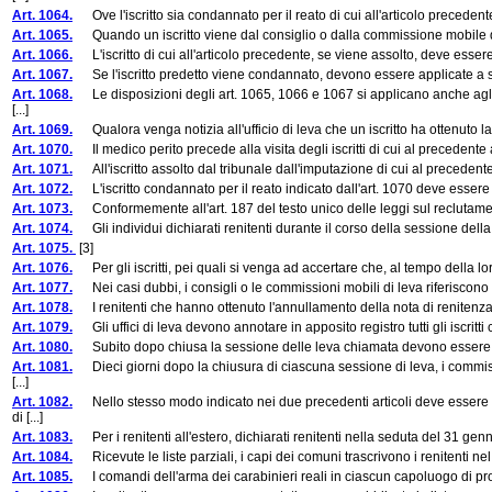
Art. 1064.
Ove l'iscritto sia condannato per il reato di cui all'articolo precedente
Art. 1065.
Quando un iscritto viene dal consiglio o dalla commissione mobile di le
Art. 1066.
L'iscritto di cui all'articolo precedente, se viene assolto, deve essere 
Art. 1067.
Se l'iscritto predetto viene condannato, devono essere applicate a suo
Art. 1068.
Le disposizioni degli art. 1065, 1066 e 1067 si applicano anche agli is
[...]
Art. 1069.
Qualora venga notizia all'ufficio di leva che un iscritto ha ottenuto la r
Art. 1070.
Il medico perito precede alla visita degli iscritti di cui al precedente ar
Art. 1071.
All'iscritto assolto dal tribunale dall'imputazione di cui al precedente a
Art. 1072.
L'iscritto condannato per il reato indicato dall'art. 1070 deve essere arr
Art. 1073.
Conformemente all'art. 187 del testo unico delle leggi sul reclutamen
Art. 1074.
Gli individui dichiarati renitenti durante il corso della sessione della
Art. 1075.
[3]
Art. 1076.
Per gli iscritti, pei quali si venga ad accertare che, al tempo della loro
Art. 1077.
Nei casi dubbi, i consigli o le commissioni mobili di leva riferiscono a
Art. 1078.
I renitenti che hanno ottenuto l'annullamento della nota di renitenza, va
Art. 1079.
Gli uffici di leva devono annotare in apposito registro tutti gli iscritti
Art. 1080.
Subito dopo chiusa la sessione delle leva chiamata devono essere compi
Art. 1081.
Dieci giorni dopo la chiusura di ciascuna sessione di leva, i commissa
[...]
Art. 1082.
Nello stesso modo indicato nei due precedenti articoli deve essere pro
di [...]
Art. 1083.
Per i renitenti all'estero, dichiarati renitenti nella seduta del 31 genna
Art. 1084.
Ricevute le liste parziali, i capi dei comuni trascrivono i renitenti nel 
Art. 1085.
I comandi dell'arma dei carabinieri reali in ciascun capoluogo di provin