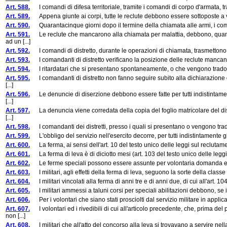
Art. 588.
I comandi di difesa territoriale, tramite i comandi di corpo d'armata, tras
Art. 589.
Appena giunte ai corpi, tutte le reclute debbono essere sottoposte a 
Art. 590.
Quarantacinque giorni dopo il termine della chiamata alle armi, i comanda
Art. 591.
Le reclute che mancarono alla chiamata per malattia, debbono, quando 
ad un [...]
Art. 592.
I comandi di distretto, durante le operazioni di chiamata, trasmettono og
Art. 593.
I comandanti di distretto verificano la posizione delle reclute mancant
Art. 594.
I ritardatari che si presentano spontaneamente, o che vengono tradotti d
Art. 595.
I comandanti di distretto non fanno seguire subito alla dichiarazione di
[...]
Art. 596.
Le denuncie di diserzione debbono essere fatte per tutti indistintament
[...]
Art. 597.
La denuncia viene corredata della copia del foglio matricolare del diser
[...]
Art. 598.
I comandanti dei distretti, presso i quali si presentano o vengono tradotte
Art. 599.
L'obbligo del servizio nell'esercito decorre, per tutti indistintamente gli 
Art. 600.
La ferma, ai sensi dell'art. 10 del testo unico delle leggi sul reclutam
Art. 601.
La ferma di leva è di diciotto mesi (art. 103 del testo unico delle leggi s
Art. 602.
Le ferme speciali possono essere assunte per volontaria domanda e la lo
Art. 603.
I militari, agli effetti della ferma di leva, seguono la sorte della class
Art. 604.
I militari vincolati alla ferma di anni tre e di anni due, di cui all'art. 1
Art. 605.
I militari ammessi a taluni corsi per speciali abilitazioni debbono, se il 
Art. 606.
Per i volontari che siano stati prosciolti dal servizio militare in applicazi
Art. 607.
I volontari ed i rivedibili di cui all'articolo precedente, che, prima d
non [...]
Art. 608.
I militari che all'atto del concorso alla leva si trovavano a servire nella