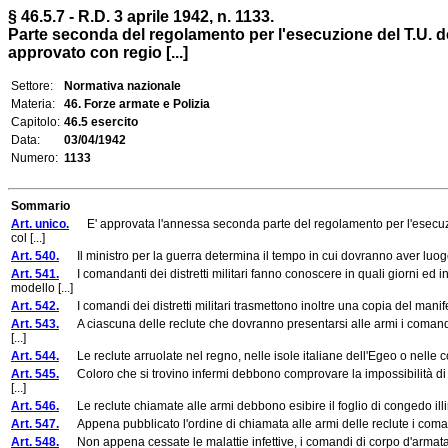
§ 46.5.7 - R.D. 3 aprile 1942, n. 1133.
Parte seconda del regolamento per l'esecuzione del T.U. del
approvato con regio [...]
Settore:
Normativa nazionale
Materia:
46. Forze armate e Polizia
Capitolo:
46.5 esercito
Data:
03/04/1942
Numero:
1133
Sommario
Art. unico.
E' approvata l'annessa seconda parte del regolamento per l'esecuzione
col [...]
Art. 540.
Il ministro per la guerra determina il tempo in cui dovranno aver luogo la 
Art. 541.
I comandanti dei distretti militari fanno conoscere in quali giorni ed 
modello [...]
Art. 542.
I comandi dei distretti militari trasmettono inoltre una copia del manifes
Art. 543.
A ciascuna delle reclute che dovranno presentarsi alle armi i comandi d
[...]
Art. 544.
Le reclute arruolate nel regno, nelle isole italiane dell'Egeo o nelle col
Art. 545.
Coloro che si trovino infermi debbono comprovare la impossibilità di pr
[...]
Art. 546.
Le reclute chiamate alle armi debbono esibire il foglio di congedo illimit
Art. 547.
Appena pubblicato l'ordine di chiamata alle armi delle reclute i comandi d
Art. 548.
Non appena cessate le malattie infettive, i comandi di corpo d'armata 