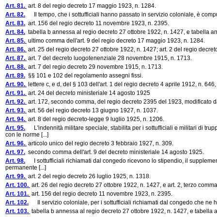
Art. 81.
art. 8 del regio decreto 17 maggio 1923, n. 1284.
Art. 82.
Il tempo, che i sottufficiali hanno passato in servizio coloniale, è comput
Art. 83.
art. 156 del regio decreto 11 novembre 1923, n. 2395.
Art. 84.
tabella b annessa al regio decreto 27 ottobre 1922, n. 1427, e tabella an
Art. 85.
ultimo comma dell'art. 9 del regio decreto 17 maggio 1923, n. 1284.
Art. 86.
art. 25 del regio decreto 27 ottobre 1922, n. 1427; art. 2 del regio decre
Art. 87.
art. 7 del decreto luogotenenziale 28 novembre 1915, n. 1713.
Art. 88.
art. 7 del regio decreto 29 novembre 1915, n. 1713.
Art. 89.
§§ 101 e 102 del regolamento assegni fissi.
Art. 90.
lettere c, e d, del § 103 dell'art. 1 del regio decreto 4 aprile 1912, n. 64
Art. 91.
art. 24 del decreto ministeriale 14 agosto 1925
Art. 92.
art. 172, secondo comma, del regio decreto 2395 del 1923, modificato da
Art. 93.
art. 56 del regio decreto 13 giugno 1927, n. 1037.
Art. 94.
art. 8 del regio decreto-legge 9 luglio 1925, n. 1206.
Art. 95.
L'indennità militare speciale, stabilita per i sottufficiali e militari di tr
con le norme [...]
Art. 96.
articolo unico del regio decreto 3 febbraio 1927, n. 309.
Art. 97.
secondo comma dell'art. 9 del decreto ministeriale 14 agosto 1925.
Art. 98.
I sottufficiali richiamati dal congedo ricevono lo stipendio, il supplemento di
permanente [...]
Art. 99.
art. 2 del regio decreto 26 luglio 1925, n. 1318.
Art. 100.
art. 26 del regio decreto 27 ottobre 1922, n. 1427, e art. 2, terzo com
Art. 101.
art. 156 del regio decreto 11 novembre 1923, n. 2395.
Art. 102.
Il servizio coloniale, per i sottufficiali richiamati dal congedo che ne 
Art. 103.
tabella b annessa al regio decreto 27 ottobre 1922, n. 1427, e tabella 