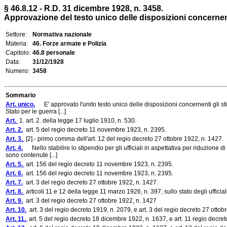
§ 46.8.12 - R.D. 31 dicembre 1928, n. 3458.
Approvazione del testo unico delle disposizioni concernenti 
Settore:
Normativa nazionale
Materia:
46. Forze armate e Polizia
Capitolo:
46.8 personale
Data:
31/12/1928
Numero:
3458
Sommario
Art. unico.
E' approvato l'unito testo unico delle disposizioni concernenti gli stipen
Stato per le guerra [...]
Art.
1. art. 2. della legge 17 luglio 1910, n. 530.
Art. 2.
art. 5 del regio decreto 11 novembre 1923, n. 2395.
Art. 3.
[2].- primo comma dell'art. 12 del regio decreto 27 ottobre 1922, n. 1427.
Art. 4.
Nello stabilire lo stipendio per gli ufficiali in aspettativa per riduzione di
sono contenute [...]
Art. 5.
art. 156 del regio decreto 11 novembre 1923, n. 2395.
Art. 6.
art. 156 del regio decreto 11 novembre 1923, n. 2395.
Art. 7.
art. 3 del regio decreto 27 ottobre 1922, n. 1427.
Art. 8.
articoli 11 e 12 della legge 11 marzo 1926, n. 397, sullo stato degli ufficiali
Art. 9.
art. 3 del regio decreto 27 ottobre 1922, n. 1427
Art. 10.
art. 3 del regio decreto 1919, n. 2079, e art. 3 del regio decreto 27 ottob
Art. 11.
art. 5 del regio decreto 18 dicembre 1922, n. 1637, e art. 11 regio decr