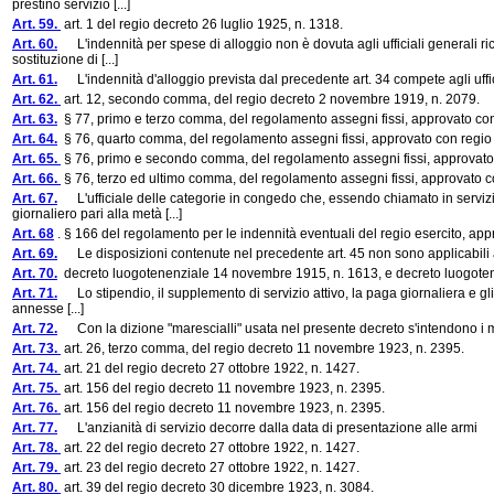
prestino servizio [...]
Art. 59.
art. 1 del regio decreto 26 luglio 1925, n. 1318.
Art. 60.
L'indennità per spese di alloggio non è dovuta agli ufficiali generali ric
sostituzione di [...]
Art. 61.
L'indennità d'alloggio prevista dal precedente art. 34 compete agli ufficia
Art. 62.
art. 12, secondo comma, del regio decreto 2 novembre 1919, n. 2079.
Art. 63.
§ 77, primo e terzo comma, del regolamento assegni fissi, approvato co
Art. 64.
§ 76, quarto comma, del regolamento assegni fissi, approvato con regio
Art. 65.
§ 76, primo e secondo comma, del regolamento assegni fissi, approvato
Art. 66.
§ 76, terzo ed ultimo comma, del regolamento assegni fissi, approvato 
Art. 67.
L'ufficiale delle categorie in congedo che, essendo chiamato in servizio 
giornaliero pari alla metà [...]
Art. 68
. § 166 del regolamento per le indennità eventuali del regio esercito, app
Art. 69.
Le disposizioni contenute nel precedente art. 45 non sono applicabili alle
Art. 70.
decreto luogotenenziale 14 novembre 1915, n. 1613, e decreto luogoten
Art. 71.
Lo stipendio, il supplemento di servizio attivo, la paga giornaliera e gli altri 
annesse [...]
Art. 72.
Con la dizione "marescialli" usata nel presente decreto s'intendono i mar
Art. 73.
art. 26, terzo comma, del regio decreto 11 novembre 1923, n. 2395.
Art. 74.
art. 21 del regio decreto 27 ottobre 1922, n. 1427.
Art. 75.
art. 156 del regio decreto 11 novembre 1923, n. 2395.
Art. 76.
art. 156 del regio decreto 11 novembre 1923, n. 2395.
Art. 77.
L'anzianità di servizio decorre dalla data di presentazione alle armi
Art. 78.
art. 22 del regio decreto 27 ottobre 1922, n. 1427.
Art. 79.
art. 23 del regio decreto 27 ottobre 1922, n. 1427.
Art. 80.
art. 39 del regio decreto 30 dicembre 1923, n. 3084.