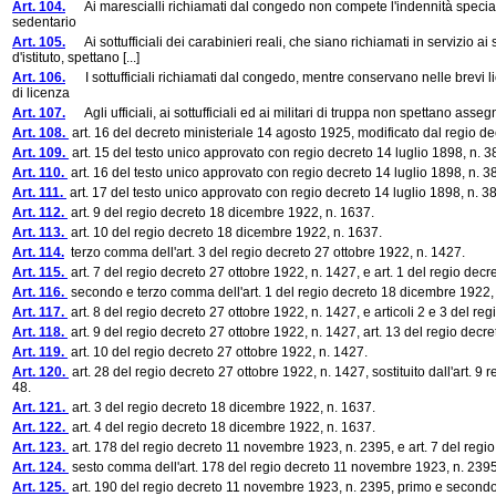
Art. 104.
Ai marescialli richiamati dal congedo non compete l'indennità speciale, 
sedentario
Art. 105.
Ai sottufficiali dei carabinieri reali, che siano richiamati in servizio ai
d'istituto, spettano [...]
Art. 106.
I sottufficiali richiamati dal congedo, mentre conservano nelle brevi lice
di licenza
Art. 107.
Agli ufficiali, ai sottufficiali ed ai militari di truppa non spettano ass
Art. 108.
art. 16 del decreto ministeriale 14 agosto 1925, modificato dal regio 
Art. 109.
art. 15 del testo unico approvato con regio decreto 14 luglio 1898, n. 3
Art. 110.
art. 16 del testo unico approvato con regio decreto 14 luglio 1898, n. 
Art. 111.
art. 17 del testo unico approvato con regio decreto 14 luglio 1898, n. 3
Art. 112.
art. 9 del regio decreto 18 dicembre 1922, n. 1637.
Art. 113.
art. 10 del regio decreto 18 dicembre 1922, n. 1637.
Art. 114.
terzo comma dell'art. 3 del regio decreto 27 ottobre 1922, n. 1427.
Art. 115.
art. 7 del regio decreto 27 ottobre 1922, n. 1427, e art. 1 del regio dec
Art. 116.
secondo e terzo comma dell'art. 1 del regio decreto 18 dicembre 1922, 
Art. 117.
art. 8 del regio decreto 27 ottobre 1922, n. 1427, e articoli 2 e 3 del r
Art. 118.
art. 9 del regio decreto 27 ottobre 1922, n. 1427, art. 13 del regio decr
Art. 119.
art. 10 del regio decreto 27 ottobre 1922, n. 1427.
Art. 120.
art. 28 del regio decreto 27 ottobre 1922, n. 1427, sostituito dall'art. 
48.
Art. 121.
art. 3 del regio decreto 18 dicembre 1922, n. 1637.
Art. 122.
art. 4 del regio decreto 18 dicembre 1922, n. 1637.
Art. 123.
art. 178 del regio decreto 11 novembre 1923, n. 2395, e art. 7 del reg
Art. 124.
sesto comma dell'art. 178 del regio decreto 11 novembre 1923, n. 2395
Art. 125.
art. 190 del regio decreto 11 novembre 1923, n. 2395, primo e secondo