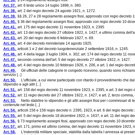
Art. 36.
§ 24 regolamento assegni fissi.
Art. 37.
art. 6 testo unico 14 luglio 1898, n. 380.
Art. 38.
art. 2 del regio decreto 24 agosto 1921, n. 1272.
Art. 39.
§§ 26, 27 e 28 regolamento assegni fissi, approvato con regio decreto
Art. 40.
§ 36 del regolamento assegni fissi, approvato con regio decreto 10 dic
Art. 41.
art. 175 del regio decreto 11 novembre 1923, n. 2395
Art. 42.
art. 13 del regio decreto 27 ottobre 1922, n. 1427, e ultimo comma dell'
Art. 43.
art. 20 del regio decreto 6 febbraio 1927, n. 69.
Art. 44.
art. 4 del decreto ministeriale 14 agosto 1925.
Art. 45.
articoli 1 e 2 del decreto luogotenenziale 2 settembre 1916, n. 1245.
Art. 46.
art. 4 della legge 3 luglio 1904, n. 302; art. 174 del regio decreto 11 no
Art. 47.
secondo comma dell'art. 5 del regio decreto 27 ottobre 1922, n. 1427.
Art. 48.
art. 4 del regio decreto 10 febbraio 1926, n. 206, e art. 1 del regio decre
Art. 49.
Gli ufficiali delle categorie in congedo ricevono, quando sono richiamati in
servizio [...]
Art. 50.
L'ufficiale, a cui viene partecipato con ritardo il provvedimento che dal s
stipendio e agli altri [...]
Art. 51.
art. 158 del regio decreto 11 novembre 1923, n. 2395, e art. 3 del regio
Art. 52.
art. 11 regio decreto del 27 ottobre 1922, n. 1427, e art. 2, terzo comma
Art. 53.
Nello stabilire lo stipendio e gli altri assegni fissi per i commissari di le
contenute nel testo [...]
Art. 54.
articoli 156 e 158 regio decreto n. 2395, 1923, e art. 6 del regio decreto
Art. 55.
art. 5 del regio decreto 18 dicembre 1922, n. 1637, e art. 11 del regio 
Art. 56.
§ 73 regolamento assegni fissi, approvato con regio decreto 10 dicemb
Art. 57.
art. 171, primo ed ultimo comma, del regio decreto 11 novembre 1923, n
Art. 58.
L'indennità militare speciale, stabilita dalla tabella I annessa al presen