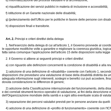
d) informatizzazione dei processi valutativi e di archiviazione;
e) riqualificazione dei servizi pubblici in materia di inclusione e accessibilità;
f) istituzione di un Garante nazionale delle disabilità;
g) [potenziamento dell'Ufficio per le politiche in favore delle persone con disabili
h) disposizioni finali e transitorie.
Art. 2.
Principi e criteri direttivi della delega
1. Nell'esercizio della delega di cui all'articolo 1, il Governo provvede al coord
le opportune modifiche volte a garantire e migliorare la coerenza giuridica, logi
fatta salva comunque l'applicazione dell'articolo 15 delle disposizioni sulla legge
2. Il Governo si attiene ai seguenti principi e criteri direttivi:
a) con riguardo alle definizioni concernenti la condizione di disabilità e alla revi
1) adozione di una definizione di «disabilità» coerente con l'articolo 1, secondo
disposizioni che prevedano una valutazione di base della disabilità distinta da un
adeguata informazione sugli interventi, sostegni e benefici cui può accedere, finali
dovuta considerazione le differenze di genere;
2) adozione della Classificazione internazionale del funzionamento, della disabil
e dei correlati strumenti tecnico-operativi di valutazione, ai fini della descrizione
dell'Organizzazione mondiale della sanità e a ogni altra eventuale scala di valutazi
3) separazione dei percorsi valutativi previsti per le persone anziane da quelli prev
4) adozione di una definizione di «profilo di funzionamento» coerente con l'ICF e