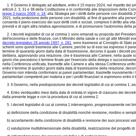
1. Il Governo è delegato ad adottare, entro il 15 marzo 2024, nel rispetto dei principi 
articoli 2, 3, 31 e 38 della Costituzione e in conformità alle disposizioni della Con
legge 3 marzo 2009, n. 18,
alla Strategia per i diritti delle persone con disabil
2021, sulla protezione delle persone con disabilità, al fine di garantire alla per
consenta il pieno esercizio dei suoi diritti civili e sociali, compresi il diritto alla
previsti e di ogni altra relativa agevolazione, e di promuovere l'autonomia della pe
2. I decreti legislativi di cui al comma 1 sono emanati su proposta del Presidente de
dell'economia e delle finanze, con il Ministro della salute e con gli altri Ministri e
decreto legislativo 28 agosto 1997, n. 281,
sono trasmessi al Consiglio di Stato p
schemi sono quindi trasmessi alle Camere, perchè su di essi sia espresso il parer
termine di quaranta giorni dalla data di trasmissione, decorso il quale i decreti p
delibera, approvando una relazione, che è trasmessa alle Camere, nella quale sono 
giorni che precedono il termine finale per l'esercizio della delega o successivame
nella Conferenza unificata, trasmette alle Camere e alla stessa Conferenza unific
entro il termine di quindici giorni dalla data di trasmissione della relazione, dec
Governo non intenda conformarsi ai pareri parlamentari, trasmette nuovamente i t
parlamentari competenti per materia e per i profili finanziari si esprimono entro i
3. Il Governo, nella predisposizione dei decreti legislativi di cui al comma 1, ass
4. Entro ventiquattro mesi dalla data di entrata in vigore di ciascuno dei decreti legi
dalla presente legge e con la procedura di cui al comma 2.
5. I decreti legislativi di cui al comma 1 intervengono, progressivamente nei limit
a) definizione della condizione di disabilità nonchè revisione, riordino e semplif
b) accertamento della condizione di disabilità e revisione dei suoi processi valu
c) valutazione multidimensionale della disabilità, realizzazione del progetto di v