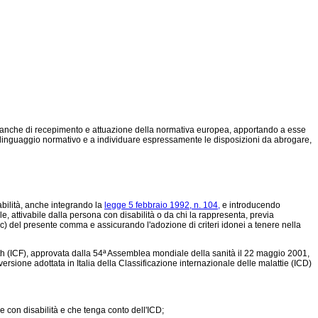
enti, anche di recepimento e attuazione della normativa europea, apportando a esse
il linguaggio normativo e a individuare espressamente le disposizioni da abrogare,
abilità, anche integrando la
legge 5 febbraio 1992, n. 104,
e introducendo
, attivabile dalla persona con disabilità o da chi la rappresenta, previa
ra c) del presente comma e assicurando l'adozione di criteri idonei a tenere nella
alth (ICF), approvata dalla 54ª Assemblea mondiale della sanità il 22 maggio 2001,
 versione adottata in Italia della Classificazione internazionale delle malattie (ICD)
 con disabilità e che tenga conto dell'ICD;