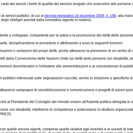
rta dei servizi i livelli di qualità del servizio erogato che assicurino alle persone c
i servizi pubblici, di cui al
decreto legislativo 20 dicembre 2009, n. 198,
alla manca
 degli obblighi previsti dalla normativa vigente in materia;
ente e collegiale, competente per la tutela e la promozione dei diritti delle persone
arante, disciplinandone le procedure e attribuendo a esso le seguenti funzioni:
oni o violazioni dei propri diritti, anche attraverso la previsione di un centro di c
biliti dalla Convenzione delle Nazioni Unite sui diritti delle persone con disabilità, 
enomeni discriminatori e richiedere alle amministrazioni e ai concessionari di pubbli
bblici interessati sulle segnalazioni raccolte, anche in relazione a specifiche situ
ttraverso campagne di sensibilizzazione e comunicazione e progetti di azioni positive
al Presidente del Consiglio dei ministri ovvero all'Autorità politica delegata in ma
sone con disabilità, ridefinirne le competenze e potenziarne la struttura organizzat
lità]
;
[3]
 con quelle ancora vigenti, comprese quelle relative agli incentivi e ai sussidi di natu