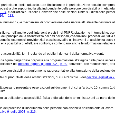
tecipato diretto ad assicurare l'inclusione e la partecipazione sociale, compreso l'es
utogestita che supportino la vita indipendente delle persone con disabilità in età a
. 104,
e dall'articolo 19 della Convenzione delle Nazioni Unite sui diritti delle pers
6, n. 112;
 numero 12) e meccanismi di riconversione delle risorse attualmente destinate all'ass
ituire, nell'ambito degli interventi previsti nel PNRR, piattaforme informatiche, acces
to del principio della riservatezza dei dati personali, coadiuvino i processi valutativi 
 benefici economici, previdenziali e assistenziali e gli interventi di assistenza soc
à e la possibilità di effettuare controlli, e contengano anche le informazioni relativ
e accessibilità, fermi restando gli obblighi derivanti dalla normativa vigente:
gura dirigenziale preposta alla programmazione strategica della piena accessibili
'articolo 6 del
decreto-legge 9 giugno 2021, n. 80,
convertito, con modificazioni, dal
one con disabilità maggiormente rappresentative alla formazione della sezione del 
vi di produttività delle amministrazioni, di cui all'articolo 5 del
decreto legislativo 2
à possano presentare osservazioni sui documenti di cui all'articolo 10, comma 1, 
lità;
a della piena accessibilità, fisica e digitale, delle amministrazioni da parte delle per
e del processo di inserimento delle persone con disabilità nell'ambiente di lavoro, 
ativo 9 luglio 2003, n. 216;