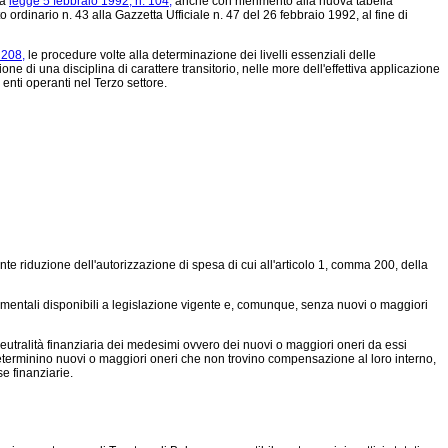
la
legge 5 febbraio 1992, n. 104,
anche con riferimento alla nuova tabella
o ordinario n. 43 alla Gazzetta Ufficiale n. 47 del 26 febbraio 1992, al fine di
 208,
le procedure volte alla determinazione dei livelli essenziali delle
one di una disciplina di carattere transitorio, nelle more dell'effettiva applicazione
i enti operanti nel Terzo settore.
te riduzione dell'autorizzazione di spesa di cui all'articolo 1, comma 200, della
rumentali disponibili a legislazione vigente e, comunque, senza nuovi o maggiori
neutralità finanziaria dei medesimi ovvero dei nuovi o maggiori oneri da essi
 determinino nuovi o maggiori oneri che non trovino compensazione al loro interno,
e finanziarie.