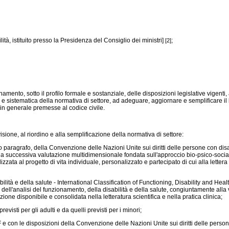
tà, istituito presso la Presidenza del Consiglio dei ministri]
;
[2]
inamento, sotto il profilo formale e sostanziale, delle disposizioni legislative vig
ca e sistematica della normativa di settore, ad adeguare, aggiornare e semplificare 
 in generale premesse al codice civile.
sione, al riordino e alla semplificazione della normativa di settore:
 paragrafo, della Convenzione delle Nazioni Unite sui diritti delle persone con dis
a successiva valutazione multidimensionale fondata sull'approccio bio-psico-sociale
zzata al progetto di vita individuale, personalizzato e partecipato di cui alla lette
ità e della salute - International Classification of Functioning, Disability and He
 e dell'analisi del funzionamento, della disabilità e della salute, congiuntamente alla
one disponibile e consolidata nella letteratura scientifica e nella pratica clinica;
isti per gli adulti e da quelli previsti per i minori;
 con le disposizioni della Convenzione delle Nazioni Unite sui diritti delle persone