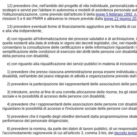
12) prevedere che, nell'ambito del progetto di vita individuale, personalizzato e par
sostegni e servizi per l'abitare in autonomia e modelli di assistenza personale a
l'istituzionalizzazione, come previsto dall'articolo 8 della
legge 5 febbraio 1992, n
missioni 5 e 6 del PNRR e attraverso le misure previste dalla
legge 22 giugno 201
13) prevedere eventuali forme di finanziamento aggiuntivo per le finalità di cui al
e alla vita indipendente;
d) con riguardo all'informatizzazione dei processi valutativi e di archiviazione, ist
quelle esistenti alla data di entrata in vigore dei decreti legislativi, che, nel rispet
consentano la consultazione delle certificazioni e delle informazioni riguardanti i
semplificazione delle condizioni di esercizio dei diritti delle persone con disabilit
della persona con disabilità;
e) con riguardo alla riqualificazione dei servizi pubblici in materia di inclusione 
1) prevedere che presso ciascuna amministrazione possa essere individuata una fi
disabilità, nell'ambito del piano integrato di attività e organizzazione previsto dall
2) prevedere la partecipazione dei rappresentanti delle associazioni delle pers
3) introdurre, anche al fine di una corretta allocazione delle risorse, tra gli obietti
sociale e le possibilità di accesso delle persone con disabilità;
4) prevedere che i rappresentanti delle associazioni delle persone con disabilit
riguardano le possibilità di accesso e l'inclusione sociale delle persone con disabi
5) prevedere che il rispetto degli obiettivi derivanti dalla programmazione strategic
performance del personale dirigenziale;
6) prevedere la nomina, da parte dei datori di lavoro pubblici, di un responsabil
l'accomodamento ragionevole di cui all'articolo 3, comma 3-bis, del
decreto legisl