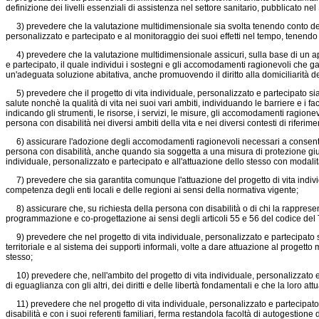
definizione dei livelli essenziali di assistenza nel settore sanitario, pubblicato 
3) prevedere che la valutazione multidimensionale sia svolta tenendo conto delle 
personalizzato e partecipato e al monitoraggio dei suoi effetti nel tempo, tenendo c
4) prevedere che la valutazione multidimensionale assicuri, sulla base di un appro
e partecipato, il quale individui i sostegni e gli accomodamenti ragionevoli che gara
un'adeguata soluzione abitativa, anche promuovendo il diritto alla domiciliarità de
5) prevedere che il progetto di vita individuale, personalizzato e partecipato sia d
salute nonchè la qualità di vita nei suoi vari ambiti, individuando le barriere e i fac
indicando gli strumenti, le risorse, i servizi, le misure, gli accomodamenti ragion
persona con disabilità nei diversi ambiti della vita e nei diversi contesti di riferime
6) assicurare l'adozione degli accomodamenti ragionevoli necessari a consentire l'
persona con disabilità, anche quando sia soggetta a una misura di protezione giuri
individuale, personalizzato e partecipato e all'attuazione dello stesso con modalit
7) prevedere che sia garantita comunque l'attuazione del progetto di vita individua
competenza degli enti locali e delle regioni ai sensi della normativa vigente;
8) assicurare che, su richiesta della persona con disabilità o di chi la rappresent
programmazione e co-progettazione ai sensi degli articoli 55 e 56 del codice del T
9) prevedere che nel progetto di vita individuale, personalizzato e partecipato s
territoriale e al sistema dei supporti informali, volte a dare attuazione al progetto
stesso;
10) prevedere che, nell'ambito del progetto di vita individuale, personalizzato e p
di eguaglianza con gli altri, dei diritti e delle libertà fondamentali e che la loro 
11) prevedere che nel progetto di vita individuale, personalizzato e partecipato s
disabilità e con i suoi referenti familiari, ferma restandola facoltà di autogestione