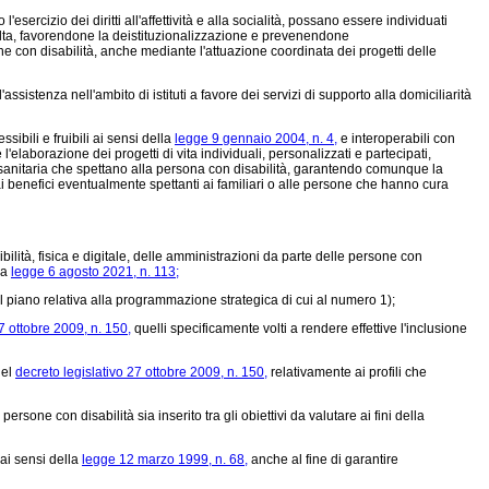
ercizio dei diritti all'affettività e alla socialità, possano essere individuati
dulta, favorendone la deistituzionalizzazione e prevenendone
one con disabilità, anche mediante l'attuazione coordinata dei progetti delle
istenza nell'ambito di istituti a favore dei servizi di supporto alla domiciliarità
sibili e fruibili ai sensi della
legge 9 gennaio 2004, n. 4,
e interoperabili con
e l'elaborazione dei progetti di vita individuali, personalizzati e partecipati,
io-sanitaria che spettano alla persona con disabilità, garantendo comunque la
e ai benefici eventualmente spettanti ai familiari o alle persone che hanno cura
tà, fisica e digitale, delle amministrazioni da parte delle persone con
la
legge 6 agosto 2021, n. 113;
piano relativa alla programmazione strategica di cui al numero 1);
7 ottobre 2009, n. 150,
quelli specificamente volti a rendere effettive l'inclusione
del
decreto legislativo 27 ottobre 2009, n. 150,
relativamente ai profili che
sone con disabilità sia inserito tra gli obiettivi da valutare ai fini della
ai sensi della
legge 12 marzo 1999, n. 68,
anche al fine di garantire