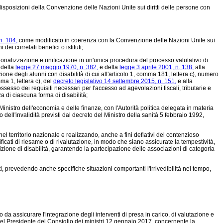
sposizioni della Convenzione delle Nazioni Unite sui diritti delle persone con
n. 104,
come modificato in coerenza con la Convenzione delle Nazioni Unite sui
dei correlati benefici o istituti;
azionalizzazione e unificazione in un'unica procedura del processo valutativo di
i della
legge 27 maggio 1970, n. 382,
e della
legge 3 aprile 2001, n. 138,
alla
one degli alunni con disabilità di cui all'articolo 1, comma 181, lettera c), numero
ma 1, lettera c), del
decreto legislativo 14 settembre 2015, n. 151,
e alla
possesso dei requisiti necessari per l'accesso ad agevolazioni fiscali, tributarie e
a di ciascuna forma di disabilità;
Ministro dell'economia e delle finanze, con l'Autorità politica delegata in materia
o dell'invalidità previsti dal decreto del Ministro della sanità 5 febbraio 1992,
territorio nazionale e realizzando, anche a fini deflativi del contenzioso
cati di riesame o di rivalutazione, in modo che siano assicurate la tempestività,
dizione di disabilità, garantendo la partecipazione delle associazioni di categoria
i, prevedendo anche specifiche situazioni comportanti l'irrivedibilità nel tempo,
a assicurare l'integrazione degli interventi di presa in carico, di valutazione e
del Presidente del Consiglio dei ministri 12 gennaio 2017, concernente la