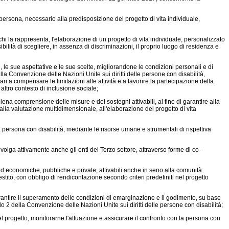
ersona, necessario alla predisposizione del progetto di vita individuale,
i la rappresenta, l'elaborazione di un progetto di vita individuale, personalizzato
ibilità di scegliere, in assenza di discriminazioni, il proprio luogo di residenza e
, le sue aspettative e le sue scelte, migliorandone le condizioni personali e di
 dalla Convenzione delle Nazioni Unite sui diritti delle persone con disabilità,
i a compensare le limitazioni alle attività e a favorire la partecipazione della
i altro contesto di inclusione sociale;
na comprensione delle misure e dei sostegni attivabili, al fine di garantire alla
lla valutazione multidimensionale, all'elaborazione del progetto di vita
a persona con disabilità, mediante le risorse umane e strumentali di rispettiva
volga attivamente anche gli enti del Terzo settore, attraverso forme di co-
ed economiche, pubbliche e private, attivabili anche in seno alla comunità
gestito, con obbligo di rendicontazione secondo criteri predefiniti nel progetto
 garantire il superamento delle condizioni di emarginazione e il godimento, su base
olo 2 della Convenzione delle Nazioni Unite sui diritti delle persone con disabilità;
el progetto, monitorarne l'attuazione e assicurare il confronto con la persona con