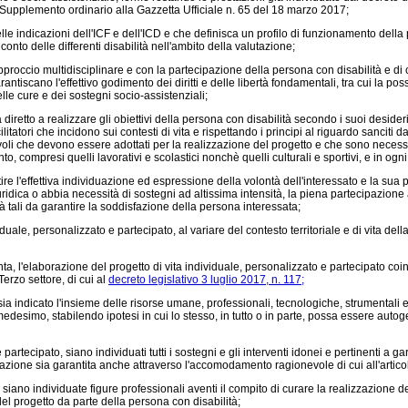
nel Supplemento ordinario alla Gazzetta Ufficiale n. 65 del 18 marzo 2017;
indicazioni dell'ICF e dell'ICD e che definisca un profilo di funzionamento della p
onto delle differenti disabilità nell'ambito della valutazione;
ccio multidisciplinare e con la partecipazione della persona con disabilità e di ch
ntiscano l'effettivo godimento dei diritti e delle libertà fondamentali, tra cui la poss
lle cure e dei sostegni socio-assistenziali;
iretto a realizzare gli obiettivi della persona con disabilità secondo i suoi desideri
ilitatori che incidono sui contesti di vita e rispettando i principi al riguardo sanciti
evoli che devono essere adottati per la realizzazione del progetto e che sono necessar
nto, compresi quelli lavorativi e scolastici nonchè quelli culturali e sportivi, e in ogn
effettiva individuazione ed espressione della volontà dell'interessato e la sua pie
dica o abbia necessità di sostegni ad altissima intensità, la piena partecipazione a
à tali da garantire la soddisfazione della persona interessata;
le, personalizzato e partecipato, al variare del contesto territoriale e di vita dell
a, l'elaborazione del progetto di vita individuale, personalizzato e partecipato coin
erzo settore, di cui al
decreto legislativo 3 luglio 2017, n. 117;
ia indicato l'insieme delle risorse umane, professionali, tecnologiche, strumentali 
 medesimo, stabilendo ipotesi in cui lo stesso, in tutto o in parte, possa essere auto
artecipato, siano individuati tutti i sostegni e gli interventi idonei e pertinenti a
attuazione sia garantita anche attraverso l'accomodamento ragionevole di cui all'artic
iano individuate figure professionali aventi il compito di curare la realizzazione d
 del progetto da parte della persona con disabilità;