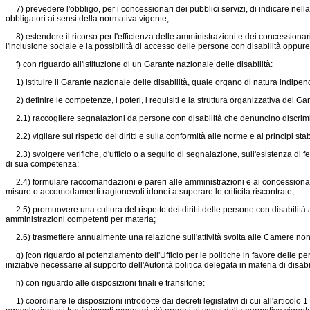
7) prevedere l'obbligo, per i concessionari dei pubblici servizi, di indicare nella ca
obbligatori ai sensi della normativa vigente;
8) estendere il ricorso per l'efficienza delle amministrazioni e dei concessionari d
l'inclusione sociale e la possibilità di accesso delle persone con disabilità oppure
f) con riguardo all'istituzione di un Garante nazionale delle disabilità:
1) istituire il Garante nazionale delle disabilità, quale organo di natura indipend
2) definire le competenze, i poteri, i requisiti e la struttura organizzativa del G
2.1) raccogliere segnalazioni da persone con disabilità che denuncino discriminazi
2.2) vigilare sul rispetto dei diritti e sulla conformità alle norme e ai principi sta
2.3) svolgere verifiche, d'ufficio o a seguito di segnalazione, sull'esistenza di f
di sua competenza;
2.4) formulare raccomandazioni e pareri alle amministrazioni e ai concessionari pu
misure o accomodamenti ragionevoli idonei a superare le criticità riscontrate;
2.5) promuovere una cultura del rispetto dei diritti delle persone con disabilità a
amministrazioni competenti per materia;
2.6) trasmettere annualmente una relazione sull'attività svolta alle Camere nonchè 
g) [con riguardo al potenziamento dell'Ufficio per le politiche in favore delle per
iniziative necessarie al supporto dell'Autorità politica delegata in materia di disabi
h) con riguardo alle disposizioni finali e transitorie:
1) coordinare le disposizioni introdotte dai decreti legislativi di cui all'articolo 1