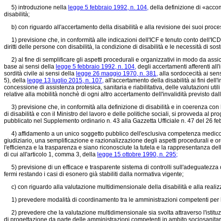
5) introduzione nella
legge 5 febbraio 1992, n. 104,
della definizione di «acco
disabilità;
b) con riguardo all'accertamento della disabilità e alla revisione dei suoi process
1) previsione che, in conformità alle indicazioni dell'ICF e tenuto conto dell'ICD, 
diritti delle persone con disabilità, la condizione di disabilità e le necessità di sos
2) al fine di semplificare gli aspetti procedurali e organizzativi in modo da assic
base ai sensi della
legge 5 febbraio 1992, n. 104,
degli accertamenti afferenti all'i
sordità civile ai sensi della
legge 26 maggio 1970, n. 381,
alla sordocecità ai sen
5), della
legge 13 luglio 2015, n. 107,
all'accertamento della disabilità ai fini dell
concessione di assistenza protesica, sanitaria e riabilitativa, delle valutazioni util
relative alla mobilità nonchè di ogni altro accertamento dell'invalidità previsto d
3) previsione che, in conformità alla definizione di disabilità e in coerenza con le
di disabilità e con il Ministro del lavoro e delle politiche sociali, si provveda al p
pubblicato nel Supplemento ordinario n. 43 alla Gazzetta Ufficiale n. 47 del 26 f
4) affidamento a un unico soggetto pubblico dell'esclusiva competenza medico-leg
giudiziario, una semplificazione e razionalizzazione degli aspetti procedurali e o
l'efficienza e la trasparenza e siano riconosciute la tutela e la rappresentanza del
di cui all'articolo 1, comma 3, della
legge 15 ottobre 1990, n. 295;
5) previsione di un efficace e trasparente sistema di controlli sull'adeguatezza de
fermi restando i casi di esonero già stabiliti dalla normativa vigente;
c) con riguardo alla valutazione multidimensionale della disabilità e alla realizz
1) prevedere modalità di coordinamento tra le amministrazioni competenti per l
2) prevedere che la valutazione multidimensionale sia svolta attraverso l'istituzi
di progettazione da parte delle amministrazioni competenti in ambito sociosanitar