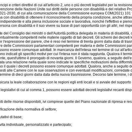
e criteri direttivi di cui all'articolo 2, uno o più decreti legislativi per la revisione
venzione delle Nazioni Unite sui diritti delle persone con disabilità e del relativo Pr
ità 2021-2030, di cui alla comunicazione della Commissione europea COM(2021) 101 f
sona con disabilità di ottenere il riconoscimento della propria condizione, anche at
 vita indipendente e alla piena inclusione sociale e lavorativa, nonchè l'effettivo e pien
rsona con disabilità e il suo vivere su base di pari opportunità con gli altri, nel ri
l Consiglio dei ministri o dell'Autorità politica delegata in materia di disabilità, di 
ventualmente competenti nelle materie oggetto di tali decreti. Gli schemi dei decreti le
er l'espressione del parere, che è reso nel termine di trenta giorni dalla data di 
e delle Commissioni parlamentari competenti per materia e delle Commissioni parlame
ossono essere comunque adottati. In mancanza dell'intesa nel termine di cui all'arti
indicati gli specifici motivi per cui l'intesa non è stata raggiunta. Qualora il ter
nte, quest'ultimo è prorogato di novanta giorni. Il Governo, qualora, a seguito dell'
ata una relazione nella quale sono indicate le specifiche motivazioni della difform
orso il quale i decreti possono essere comunque adottati. Qualora, anche a seguito d
esti alle Camere con le sue osservazioni e con eventuali modificazioni, corredate 
l termine di dieci giorni dalla data della nuova trasmissione. Decorso tale termine, 
icura la leale collaborazione con le regioni egli enti locali e si avvale del support
slativi di cui al comma 1, possono essere adottati decreti legislativi recanti disposizi
i delle risorse disponibili, ivi comprese quelle del Piano nazionale di ripresa e re
icazione della normativa di settore;
tativi di base;
ita individuale, personalizzato e partecipato;