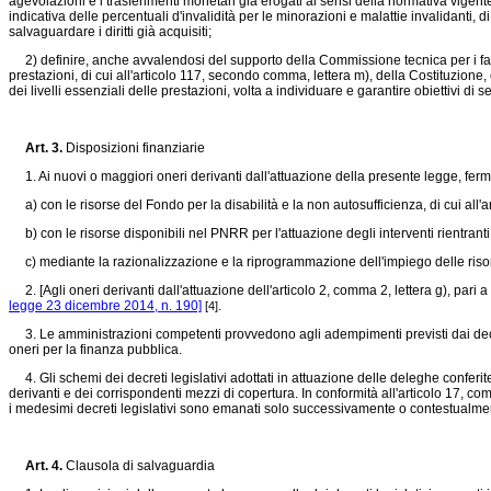
agevolazioni e i trasferimenti monetari già erogati ai sensi della normativa vigente in
indicativa delle percentuali d'invalidità per le minorazioni e malattie invalidanti, 
salvaguardare i diritti già acquisiti;
2) definire, anche avvalendosi del supporto della Commissione tecnica per i fabb
prestazioni, di cui all'articolo 117, secondo comma, lettera m), della Costituzione, 
dei livelli essenziali delle prestazioni, volta a individuare e garantire obiettivi di 
Art. 3.
Disposizioni finanziarie
1. Ai nuovi o maggiori oneri derivanti dall'attuazione della presente legge, fer
a) con le risorse del Fondo per la disabilità e la non autosufficienza, di cui all'
b) con le risorse disponibili nel PNRR per l'attuazione degli interventi rientrant
c) mediante la razionalizzazione e la riprogrammazione dell'impiego delle risorse 
2. [Agli oneri derivanti dall'attuazione dell'articolo 2, comma 2, lettera g), par
legge 23 dicembre 2014, n. 190]
.
[4]
3. Le amministrazioni competenti provvedono agli adempimenti previsti dai decreti
oneri per la finanza pubblica.
4. Gli schemi dei decreti legislativi adottati in attuazione delle deleghe conferi
derivanti e dei corrispondenti mezzi di copertura. In conformità all'articolo 17, 
i medesimi decreti legislativi sono emanati solo successivamente o contestualmente 
Art. 4.
Clausola di salvaguardia