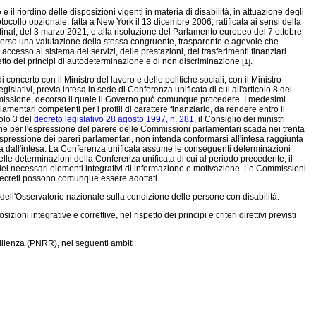
 e il riordino delle disposizioni vigenti in materia di disabilità, in attuazione degli
otocollo opzionale, fatta a New York il 13 dicembre 2006, ratificata ai sensi della
inal, del 3 marzo 2021, e alla risoluzione del Parlamento europeo del 7 ottobre
traverso una valutazione della stessa congruente, trasparente e agevole che
o accesso al sistema dei servizi, delle prestazioni, dei trasferimenti finanziari
spetto dei principi di autodeterminazione e di non discriminazione
.
[1]
concerto con il Ministro del lavoro e delle politiche sociali, con il Ministro
gislativi, previa intesa in sede di Conferenza unificata di cui all'articolo 8 del
trasmissione, decorso il quale il Governo può comunque procedere. I medesimi
ntari competenti per i profili di carattere finanziario, da rendere entro il
colo 3 del
decreto legislativo 28 agosto 1997, n. 281,
il Consiglio dei ministri
mine per l'espressione del parere delle Commissioni parlamentari scada nei trenta
espressione dei pareri parlamentari, non intenda conformarsi all'intesa raggiunta
ità dall'intesa. La Conferenza unificata assume le conseguenti determinazioni
elle determinazioni della Conferenza unificata di cui al periodo precedente, il
dei necessari elementi integrativi di informazione e motivazione. Le Commissioni
i decreti possono comunque essere adottati.
o dell'Osservatorio nazionale sulla condizione delle persone con disabilità.
oni integrative e correttive, nel rispetto dei principi e criteri direttivi previsti
silienza (PNRR), nei seguenti ambiti: