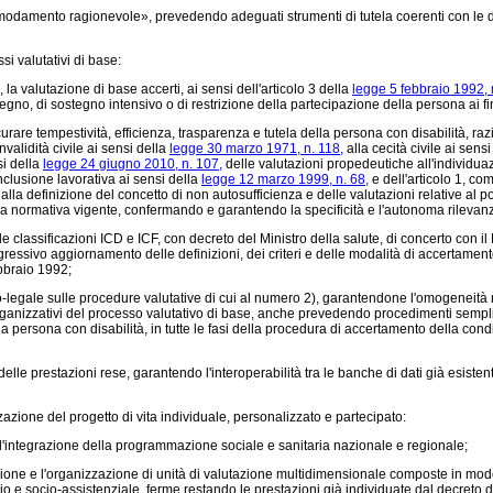
modamento ragionevole», prevedendo adeguati strumenti di tutela coerenti con le di
i valutativi di base:
la valutazione di base accerti, ai sensi dell'articolo 3 della
legge 5 febbraio 1992, 
tegno, di sostegno intensivo o di restrizione della partecipazione della persona ai fini 
urare tempestività, efficienza, trasparenza e tutela della persona con disabilità, r
nvalidità civile ai sensi della
legge 30 marzo 1971, n. 118,
alla cecità civile ai sens
si della
legge 24 giugno 2010, n. 107,
delle valutazioni propedeutiche all'individuazi
'inclusione lavorativa ai sensi della
legge 12 marzo 1999, n. 68,
e dell'articolo 1, com
i alla definizione del concetto di non autosufficienza e delle valutazioni relative al 
alla normativa vigente, confermando e garantendo la specificità e l'autonoma rilevanz
 classificazioni ICD e ICF, con decreto del Ministro della salute, di concerto con il 
rogressivo aggiornamento delle definizioni, dei criteri e delle modalità di accertament
ebbraio 1992;
ale sulle procedure valutative di cui al numero 2), garantendone l'omogeneità nel 
rganizzativi del processo valutativo di base, anche prevedendo procedimenti semplifi
la persona con disabilità, in tutte le fasi della procedura di accertamento della con
lle prestazioni rese, garantendo l'interoperabilità tra le banche di dati già esistent
azione del progetto di vita individuale, personalizzato e partecipato:
'integrazione della programmazione sociale e sanitaria nazionale e regionale;
one e l'organizzazione di unità di valutazione multidimensionale composte in modo d
io e socio-assistenziale, ferme restando le prestazioni già individuate dal decreto 