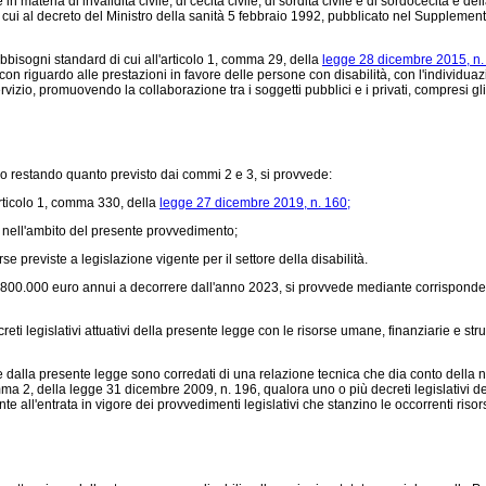
 materia di invalidità civile, di cecità civile, di sordità civile e di sordocecità e del
di cui al decreto del Ministro della sanità 5 febbraio 1992, pubblicato nel Supplement
isogni standard di cui all'articolo 1, comma 29, della
legge 28 dicembre 2015, n.
con riguardo alle prestazioni in favore delle persone con disabilità, con l'individuazi
servizio, promuovendo la collaborazione tra i soggetti pubblici e i privati, compresi gl
mo restando quanto previsto dai commi 2 e 3, si provvede:
articolo 1, comma 330, della
legge 27 dicembre 2019, n. 160;
i nell'ambito del presente provvedimento;
previste a legislazione vigente per il settore della disabilità.
i a 800.000 euro annui a decorrere dall'anno 2023, si provvede mediante corrisponden
 legislativi attuativi della presente legge con le risorse umane, finanziarie e st
te dalla presente legge sono corredati di una relazione tecnica che dia conto della 
comma 2, della legge 31 dicembre 2009, n. 196, qualora uno o più decreti legislativi
all'entrata in vigore dei provvedimenti legislativi che stanzino le occorrenti risors