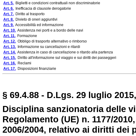
Art. 5.
Biglietti e condizioni contrattuali non discriminatorie
Art. 6.
Inefficacia di clausole derogatorie
Art. 7.
Diritto al trasporto
Art. 8.
Divieto di oneri aggiuntivi
Art. 9.
Accessibilità ed informazione
Art. 10.
Assistenza nei porti e a bordo delle navi
Art. 11.
Formazione
Art. 12.
Obbligo di trasporto alternativo o rimborso
Art. 13.
Informazione su cancellazioni e ritardi
Art. 14.
Assistenza in caso di cancellazione o ritardo alla partenza
Art. 15.
Diritto all'informazione sul viaggio e sui diritti dei passeggeri
Art. 16.
Reclami
Art. 17.
Disposizioni finanziarie
§ 69.4.88 - D.Lgs. 29 luglio 2015,
Disciplina sanzionatoria delle vi
Regolamento (UE) n. 1177/2010,
2006/2004, relativo ai diritti de