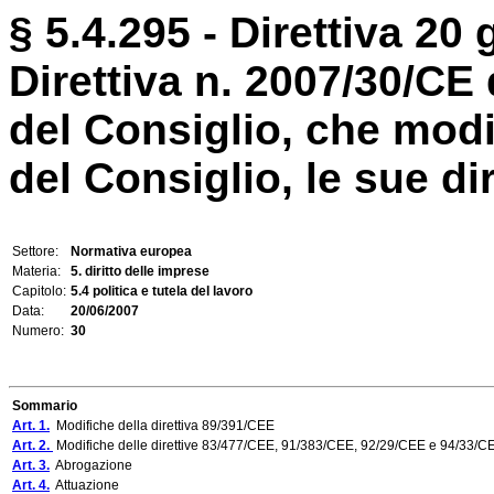
§ 5.4.295 - Direttiva 20
Direttiva n. 2007/30/CE
del Consiglio, che modi
del Consiglio, le sue dire
Settore:
Normativa europea
Materia:
5. diritto delle imprese
Capitolo:
5.4 politica e tutela del lavoro
Data:
20/06/2007
Numero:
30
Sommario
Art. 1.
Modifiche della direttiva 89/391/CEE
Art. 2.
Modifiche delle direttive 83/477/CEE, 91/383/CEE, 92/29/CEE e 94/33/C
Art. 3.
Abrogazione
Art. 4.
Attuazione