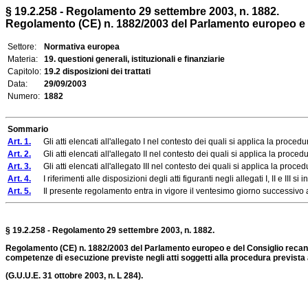
§ 19.2.258 - Regolamento 29 settembre 2003, n. 1882.
Regolamento (CE) n. 1882/2003 del Parlamento europeo e de
Settore:
Normativa europea
Materia:
19. questioni generali, istituzionali e finanziarie
Capitolo:
19.2 disposizioni dei trattati
Data:
29/09/2003
Numero:
1882
Sommario
Art. 1.
Gli atti elencati all'allegato I nel contesto dei quali si applica la procedu
Art. 2.
Gli atti elencati all'allegato II nel contesto dei quali si applica la proced
Art. 3.
Gli atti elencati all'allegato III nel contesto dei quali si applica la proc
Art. 4.
I riferimenti alle disposizioni degli atti figuranti negli allegati I, II e III
Art. 5.
Il presente regolamento entra in vigore il ventesimo giorno successivo al
§ 19.2.258 - Regolamento 29 settembre 2003, n. 1882.
Regolamento (CE) n. 1882/2003 del Parlamento europeo e del Consiglio
recan
competenze di esecuzione previste negli atti soggetti alla procedura prevista al
(G.U.U.E. 31 ottobre 2003, n. L 284).