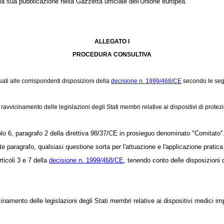
 sua pubblicazione nella Gazzetta ufficiale dell'Unione europea.
ALLEGATO I
PROCEDURA CONSULTIVA
ati alle corrispondenti disposizioni della
decisione n. 1999/468/CE
secondo le seg
avvicinamento delle legislazioni degli Stati membri relative ai dispositivi di protez
o 6, paragrafo 2 della direttiva 98/37/CE in prosieguo denominato "Comitato"
ragrafo, qualsiasi questione sorta per l'attuazione e l'applicazione pratica d
ticoli 3 e 7 della
decisione n. 1999/468/CE
, tenendo conto delle disposizioni d
inamento delle legislazioni degli Stati membri relative ai dispositivi medici impi