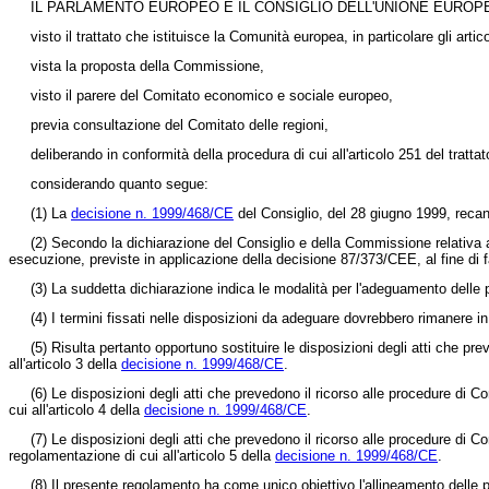
IL PARLAMENTO EUROPEO E IL CONSIGLIO DELL'UNIONE EUROP
visto il trattato che istituisce la Comunità europea, in particolare gli artic
vista la proposta della Commissione,
visto il parere del Comitato economico e sociale europeo,
previa consultazione del Comitato delle regioni,
deliberando in conformità della procedura di cui all'articolo 251 del trattat
considerando quanto segue:
(1) La
decisione n. 1999/468/CE
del Consiglio, del 28 giugno 1999, recan
(2) Secondo la dichiarazione del Consiglio e della Commissione relativa 
esecuzione, previste in applicazione della
decisione 87/373/CEE
, al fine di
(3) La suddetta dichiarazione indica le modalità per l'adeguamento delle p
(4) I termini fissati nelle disposizioni da adeguare dovrebbero rimanere in v
(5) Risulta pertanto opportuno sostituire le disposizioni degli atti che preve
all'articolo 3 della
decisione n. 1999/468/CE
.
(6) Le disposizioni degli atti che prevedono il ricorso alle procedure di Comit
cui all'articolo 4 della
decisione n. 1999/468/CE
.
(7) Le disposizioni degli atti che prevedono il ricorso alle procedure di Comita
regolamentazione di cui all'articolo 5 della
decisione n. 1999/468/CE
.
(8) Il presente regolamento ha come unico obiettivo l'allineamento delle pro