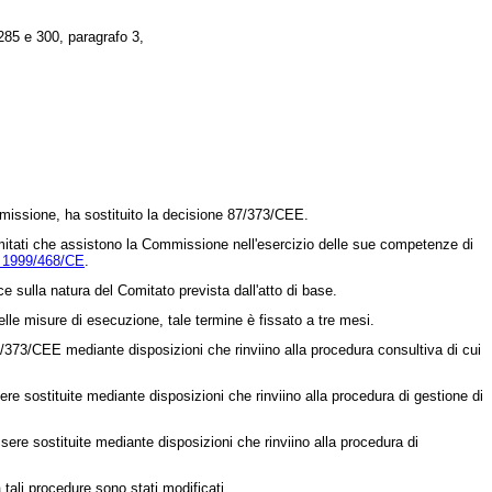
 285 e 300, paragrafo 3,
missione, ha sostituito la
decisione 87/373/CEE
.
omitati che assistono la Commissione nell'esercizio delle sue competenze di
. 1999/468/CE
.
sulla natura del Comitato prevista dall'atto di base.
lle misure di esecuzione, tale termine è fissato a tre mesi.
7/373/CEE
mediante disposizioni che rinviino alla procedura consultiva di cui
e sostituite mediante disposizioni che rinviino alla procedura di gestione di
ere sostituite mediante disposizioni che rinviino alla procedura di
tali procedure sono stati modificati,