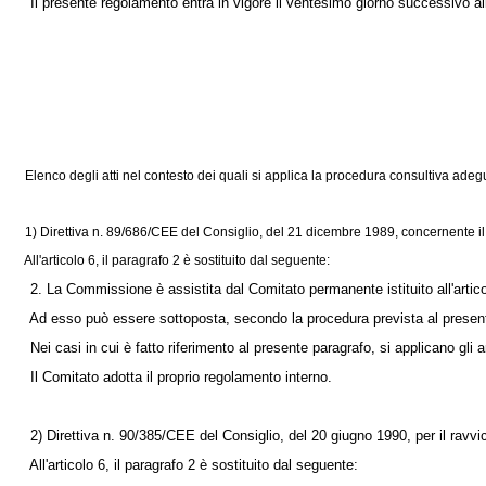
Il presente regolamento entra in vigore il ventesimo giorno successivo alla
Elenco degli atti nel contesto dei quali si applica la procedura consultiva adegu
1)
Direttiva n. 89/686/CEE
del Consiglio, del 21 dicembre 1989, concernente il r
All'articolo 6, il paragrafo 2 è sostituito dal seguente:
2. La Commissione è assistita dal Comitato permanente istituito all'articol
Ad esso può essere sottoposta, secondo la procedura prevista al presente pa
Nei casi in cui è fatto riferimento al presente paragrafo, si applicano gli ar
Il Comitato adotta il proprio regolamento interno.
2)
Direttiva n. 90/385/CEE
del Consiglio, del 20 giugno 1990, per il ravvic
All'articolo 6, il paragrafo 2 è sostituito dal seguente: