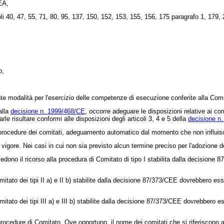
EA,
oli 40, 47, 55, 71, 80, 95, 137, 150, 152, 153, 155, 156, 175 paragrafo 1, 179,
o,
te modalità per l'esercizio delle competenze di esecuzione conferite alla Com
alla
decisione n. 1999/468/CE
, occorre adeguare le disposizioni relative ai c
 farle risultare conformi alle disposizioni degli articoli 3, 4 e 5 della
decisione n
rocedure dei comitati, adeguamento automatico dal momento che non influisce 
igore. Nei casi in cui non sia previsto alcun termine preciso per l'adozione de
dono il ricorso alla procedura di Comitato di tipo I stabilita dalla
decisione 8
ato dei tipi II a) e II b) stabilite dalla
decisione 87/373/CEE
dovrebbero esser
to dei tipi III a) e III b) stabilite dalla
decisione 87/373/CEE
dovrebbero ess
cedure di Comitato. Ove opportuno, il nome dei comitati che si riferiscono a 