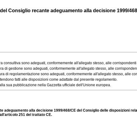
l Consiglio recante adeguamento alla decisione 1999/468/CE
ra consultiva sono adeguati, conformemente all'allegato stesso, alle corrispondenti d
ura di gestione sono adeguati, conformemente all'allegato stesso, alle corrispondenti 
edura di regolamentazione sono adeguati, conformemente all'allegato stesso, alle corri
 si intendono fatti alle disposizioni come adattate dal presente regolamento.
la sua pubblicazione nella Gazzetta ufficiale dell'Unione europea.
te adeguamento alla decisione 1999/468/CE del Consiglio delle disposizioni rela
l'articolo 251 del trattato CE.