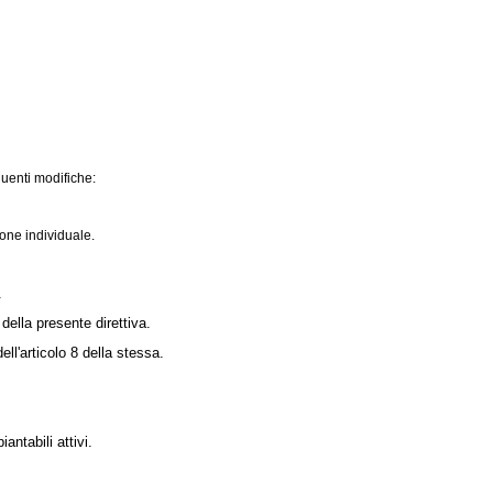
uenti modifiche:
ione individuale.
.
ella presente direttiva.
ell'articolo 8 della stessa.
antabili attivi.