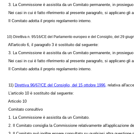
3. La Commissione è assistita da un Comitato permanente, in prosieguo 
Nei casi in cui è fatto riferimento al presente paragrafo, si applicano gli ar
Il Comitato adotta il proprio regolamento interno.
10) Direttiva n. 95/16/CE del Parlamento europeo e del Consiglio, del 29 giugno 1
All'articolo 6, il paragrafo 3 è sostituito dal seguente:
3. La Commissione è assistita da un Comitato permanente, in prosieguo 
Nei casi in cui è fatto riferimento al presente paragrafo, si applicano gli ar
Il Comitato adotta il proprio regolamento interno.
11)
Direttiva 96/67/CE del Consiglio, del 15 ottobre 1996,
relativa all'acc
L'articolo 10 è sostituito dal seguente:
Articolo 10
Comitato consultivo
1. La Commissione è assistita da un Comitato.
2. Il Comitato consiglia la Commissione relativamente all'applicazione dell
3. Il Comitato può inoltre essere consultato su qualsiasi altra questione rig