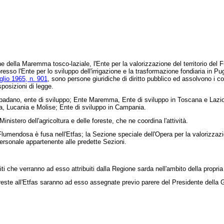
ella Maremma tosco-laziale, l'Ente per la valorizzazione del territorio del Fu
presso l'Ente per lo sviluppo dell'irrigazione e la trasformazione fondiaria in P
glio 1965, n. 901
, sono persone giuridiche di diritto pubblico ed assolvono i 
sposizioni di legge.
ano, ente di sviluppo; Ente Maremma, Ente di sviluppo in Toscana e Lazio; E
ia, Lucania e Molise; Ente di sviluppo in Campania.
nistero dell'agricoltura e delle foreste, che ne coordina l'attività.
endosa è fusa nell'Etfas; la Sezione speciale dell'Opera per la valorizzazione
il personale appartenente alle predette Sezioni.
i che verranno ad esso attribuiti dalla Regione sarda nell'ambito della propria 
ste all'Etfas saranno ad esso assegnate previo parere del Presidente della G