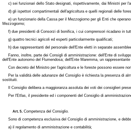
c) sei funzionari dello Stato designati, rispettivamente, dai Ministri per l'agri
d) gli ispettori compartimentali dell'agricoltura e quelli regionali delle fores
e) un funzionario della Cassa per il Mezzogiorno per gli Enti che operano nei 
Mezzogiorno;
f) due presidenti di Consorzi di bonifica, i cui comprensori ricadano in tutto 
g) quattro tecnici agricoli ed esperti particolarmente qualificati;
h) due rappresentanti del personale dell'Ente eletti in separate assemblee 
Fanno, inoltre, parte dei Consigli di amministrazione: dell'Ente di sviluppo 
dell'Ente autonomo del Flumendosa; dell'Ente Maremma, un rappresentante dell
Con decreto del Ministro per l'agricoltura e le foreste possono essere nomin
Per la validità delle adunanze del Consiglio è richiesta la presenza di alme
sostituiti.
Il Consiglio delibera a maggioranza assoluta dei voti dei consiglieri presen
Per l'Etfas, il presidente ed i componenti del Consiglio di amministrazione s
Competenza del Consiglio.
Art. 5.
Sono di competenza esclusiva del Consiglio di amministrazione, e debbono e
a) il regolamento di amministrazione e contabilità;