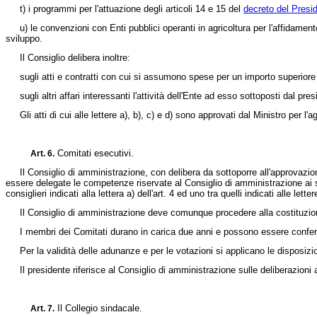
t) i programmi per l'attuazione degli articoli 14 e 15 del
decreto del Presi
u) le convenzioni con Enti pubblici operanti in agricoltura per l'affidamento di
sviluppo.
Il Consiglio delibera inoltre:
sugli atti e contratti con cui si assumono spese per un importo superiore ai 
sugli altri affari interessanti l'attività dell'Ente ad esso sottoposti dal pres
Gli atti di cui alle lettere a), b), c) e d) sono approvati dal Ministro per l'ag
Comitati esecutivi.
Art. 6.
Il Consiglio di amministrazione, con delibera da sottoporre all'approvazione 
essere delegate le competenze riservate al Consiglio di amministrazione ai s
consiglieri indicati alla lettera a) dell'art. 4 ed uno tra quelli indicati alle letter
Il Consiglio di amministrazione deve comunque procedere alla costituzione
I membri dei Comitati durano in carica due anni e possono essere confer
Per la validità delle adunanze e per le votazioni si applicano le disposizi
Il presidente riferisce al Consiglio di amministrazione sulle deliberazioni a
Il Collegio sindacale.
Art. 7.