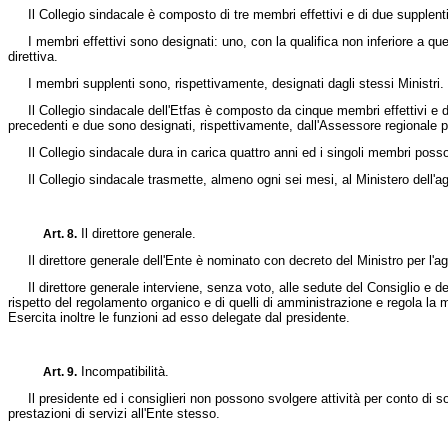
Il Collegio sindacale è composto di tre membri effettivi e di due supplenti, 
I membri effettivi sono designati: uno, con la qualifica non inferiore a quella 
direttiva.
I membri supplenti sono, rispettivamente, designati dagli stessi Ministri.
Il Collegio sindacale dell'Etfas è composto da cinque membri effettivi e due
precedenti e due sono designati, rispettivamente, dall'Assessore regionale per
Il Collegio sindacale dura in carica quattro anni ed i singoli membri possono
Il Collegio sindacale trasmette, almeno ogni sei mesi, al Ministero dell'agri
Il direttore generale.
Art. 8.
Il direttore generale dell'Ente è nominato con decreto del Ministro per l'agr
Il direttore generale interviene, senza voto, alle sedute del Consiglio e del 
rispetto del regolamento organico e di quelli di amministrazione e regola la 
Esercita inoltre le funzioni ad esso delegate dal presidente.
Incompatibilità.
Art. 9.
Il presidente ed i consiglieri non possono svolgere attività per conto di soci
prestazioni di servizi all'Ente stesso.