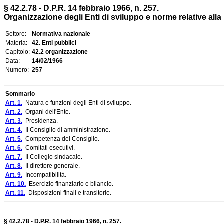
§ 42.2.78 - D.P.R. 14 febbraio 1966, n. 257.
Organizzazione degli Enti di sviluppo e norme relative alla l
Settore:
Normativa nazionale
Materia:
42. Enti pubblici
Capitolo:
42.2 organizzazione
Data:
14/02/1966
Numero:
257
Sommario
Art. 1.
Natura e funzioni degli Enti di sviluppo.
Art. 2.
Organi dell'Ente.
Art. 3.
Presidenza.
Art. 4.
Il Consiglio di amministrazione.
Art. 5.
Competenza del Consiglio.
Art. 6.
Comitati esecutivi.
Art. 7.
Il Collegio sindacale.
Art. 8.
Il direttore generale.
Art. 9.
Incompatibilità.
Art. 10.
Esercizio finanziario e bilancio.
Art. 11.
Disposizioni finali e transitorie.
§ 42.2.78 - D.P.R. 14 febbraio 1966, n. 257.