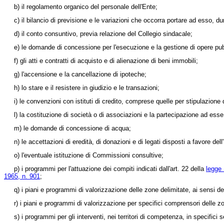
b) il regolamento organico del personale dell'Ente;
c) il bilancio di previsione e le variazioni che occorra portare ad esso, dura
d) il conto consuntivo, previa relazione del Collegio sindacale;
e) le domande di concessione per l'esecuzione e la gestione di opere pub
f) gli atti e contratti di acquisto e di alienazione di beni immobili;
g) l'accensione e la cancellazione di ipoteche;
h) lo stare e il resistere in giudizio e le transazioni;
i) le convenzioni con istituti di credito, comprese quelle per stipulazione d
l) la costituzione di società o di associazioni e la partecipazione ad esse
m) le domande di concessione di acqua;
n) le accettazioni di eredità, di donazioni e di legati disposti a favore dell
o) l'eventuale istituzione di Commissioni consultive;
p) i programmi per l'attuazione dei compiti indicati dall'art. 22 della
legge
1965, n. 901
;
q) i piani e programmi di valorizzazione delle zone delimitate, ai sensi del
r) i piani e programmi di valorizzazione per specifici comprensori delle zon
s) i programmi per gli interventi, nei territori di competenza, in specifici set