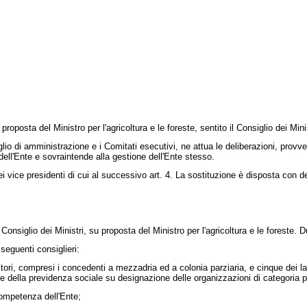
osta del Ministro per l'agricoltura e le foreste, sentito il Consiglio dei Mini
 di amministrazione e i Comitati esecutivi, ne attua le deliberazioni, provvede
à dell'Ente e sovraintende alla gestione dell'Ente stesso.
ice presidenti di cui al successivo art. 4. La sostituzione è disposta con decr
iglio dei Ministri, su proposta del Ministro per l'agricoltura e le foreste. 
eguenti consiglieri:
ori, compresi i concedenti a mezzadria ed a colonia parziaria, e cinque dei lavo
ro e della previdenza sociale su designazione delle organizzazioni di categoria 
competenza dell'Ente;