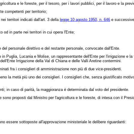
coltura e le foreste, per il tesoro, per i lavori pubblici, per il lavoro e la prev
te competenti per territorio;
territori indicati dall'art. 3 della
legge 10 agosto 1950, n. 646
e successive 
od in parte nei territori in cui opera l'Ente;
del personale direttivo e del restante personale, convocate dall'Ente.
in Puglia, Lucania e Molise, un rappresentante dell'Ente per l'irrigazione e la
'Ente Irrigazione della Val di Chiana e delle Valli Aretine contermini.
ati fra i consiglieri di amministrazione non più di due vice-presidenti.
no la metà più uno dei consiglieri. I consiglieri che, senza giustificato mot
ti; in caso di parità, la maggioranza è determinata dal voto del presidente.
ono proposti dal Ministro per l'agricoltura e le foreste, di intesa con il Presi
ssere sottoposte all'approvazione ministeriale le delibere riguardanti: