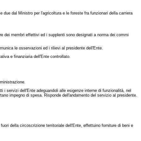
due dal Ministro per l'agricoltura e le foreste fra funzionari della carriera
Tre dei membri effettivi ed i supplenti sono designati a norma dei commi
nica le osservazioni ed i rilievi al presidente dell'Ente.
iva e finanziaria dell'Ente controllato.
mministrazione.
 i servizi dell'Ente adeguandoli alle esigenze interne di funzionalità, nel
mportano impegno di spesa. Risponde dell'andamento del servizio al presidente.
 della circoscrizione territoriale dell'Ente, effettuino forniture di beni e