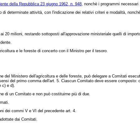
dente della Repubblica 23 giugno 1962, n. 948
, nonchè i programmi necessari p
 determinate attività, con l'indicazione dei relativi criteri e modalità, nonchè 
20 milioni, restando sottoposti all'approvazione ministeriale quelli di importo
idente.
ricoltura e le foreste di concerto con il Ministro per il tesoro.
del Ministero dell'agricoltura e delle foreste, può delegare a Comitati esecuti
ensi del primo comma dell'art. 5. Ciascun Comitato deve essere composto: dal pr
e c) e d).
 di un Comitato e non può costituirne più di due.
mati.
oni dei commi V e VI del precedente art. 4.
dottate dai Comitati.