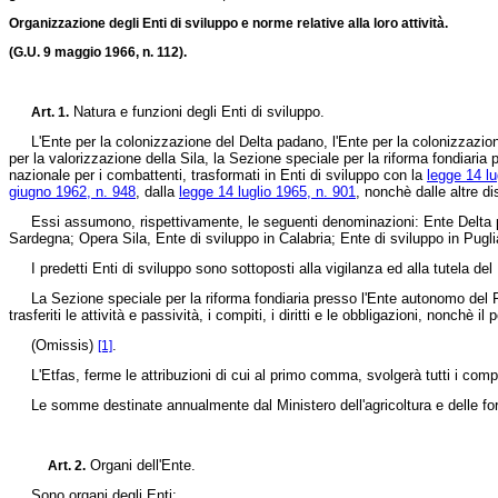
Organizzazione degli Enti di sviluppo e norme relative alla loro attività.
(G.U. 9 maggio 1966, n. 112).
Natura e funzioni degli Enti di sviluppo.
Art. 1.
L'Ente per la colonizzazione del Delta padano, l'Ente per la colonizzazione d
per la valorizzazione della Sila, la Sezione speciale per la riforma fondiaria 
nazionale per i combattenti, trasformati in Enti di sviluppo con la
legge 14 lu
giugno 1962, n. 948
, dalla
legge 14 luglio 1965, n. 901
, nonchè dalle altre di
Essi assumono, rispettivamente, le seguenti denominazioni: Ente Delta pad
Sardegna; Opera Sila, Ente di sviluppo in Calabria; Ente di sviluppo in Pugl
I predetti Enti di sviluppo sono sottoposti alla vigilanza ed alla tutela del Mi
La Sezione speciale per la riforma fondiaria presso l'Ente autonomo del Flum
trasferiti le attività e passività, i compiti, i diritti e le obbligazioni, nonchè 
(Omissis)
.
[1]
L'Etfas, ferme le attribuzioni di cui al primo comma, svolgerà tutti i compit
Le somme destinate annualmente dal Ministero dell'agricoltura e delle fore
Organi dell'Ente.
Art. 2.
Sono organi degli Enti: