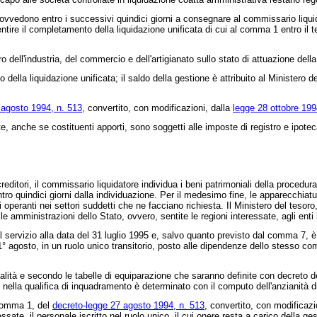
rovvedono entro i successivi quindici giorni a consegnare al commissario liquida
entire il completamento della liquidazione unificata di cui al comma 1 entro il 
 dell'industria, del commercio e dell'artigianato sullo stato di attuazione della
ella liquidazione unificata; il saldo della gestione è attribuito al Ministero de
 agosto 1994, n. 513
, convertito, con modificazioni, dalla
legge 28 ottobre 199
, anche se costituenti apporti, sono soggetti alle imposte di registro e ipoteca
editori, il commissario liquidatore individua i beni patrimoniali della procedura
 quindici giorni dalla individuazione. Per il medesimo fine, le apparecchiature 
i operanti nei settori suddetti che ne facciano richiesta. Il Ministero del tesoro
alle amministrazioni dello Stato, ovvero, sentite le regioni interessate, agli enti 
ervizio alla data del 31 luglio 1995 e, salvo quanto previsto dal comma 7, è 
gosto, in un ruolo unico transitorio, posto alle dipendenze dello stesso comm
tà e secondo le tabelle di equiparazione che saranno definite con decreto del
 nella qualifica di inquadramento è determinato con il computo dell'anzianità d
 comma 1, del
decreto-legge 27 agosto 1994, n. 513
, convertito, con modificazi
ate, il personale iscritto nel ruolo unico, il cui onere resta a carico della ge