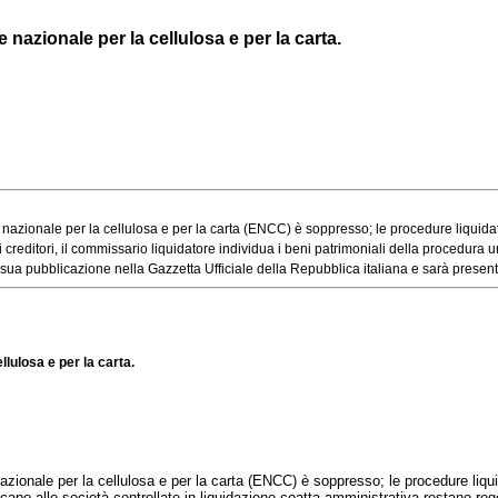
 nazionale per la cellulosa e per la carta.
nazionale per la cellulosa e per la carta (ENCC) è soppresso; le procedure liquidato
editori, il commissario liquidatore individua i beni patrimoniali della procedura unifica
sua pubblicazione nella Gazzetta Ufficiale della Repubblica italiana e sarà present
llulosa e per la carta.
zionale per la cellulosa e per la carta (ENCC) è soppresso; le procedure liquid
 capo alle società controllate in liquidazione coatta amministrativa restano reg