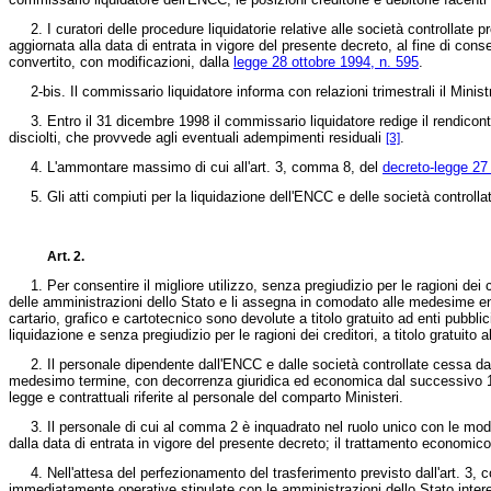
2. I curatori delle procedure liquidatorie relative alle società controllate p
aggiornata alla data di entrata in vigore del presente decreto, al fine di cons
convertito, con modificazioni, dalla
legge 28 ottobre 1994, n. 595
.
2-bis. Il commissario liquidatore informa con relazioni trimestrali il Ministro
3. Entro il 31 dicembre 1998 il commissario liquidatore redige il rendiconto d
disciolti, che provvede agli eventuali adempimenti residuali
.
[3]
4. L'ammontare massimo di cui all'art. 3, comma 8, del
decreto-legge 27
5. Gli atti compiuti per la liquidazione dell'ENCC e delle società controllate
Art. 2.
1. Per consentire il migliore utilizzo, senza pregiudizio per le ragioni dei cr
delle amministrazioni dello Stato e li assegna in comodato alle medesime entro
cartario, grafico e cartotecnico sono devolute a titolo gratuito ad enti pubblic
liquidazione e senza pregiudizio per le ragioni dei creditori, a titolo gratuito 
2. Il personale dipendente dall'ENCC e dalle società controllate cessa dal s
medesimo termine, con decorrenza giuridica ed economica dal successivo 1° a
legge e contrattuali riferite al personale del comparto Ministeri.
3. Il personale di cui al comma 2 è inquadrato nel ruolo unico con le modali
dalla data di entrata in vigore del presente decreto; il trattamento economico
4. Nell'attesa del perfezionamento del trasferimento previsto dall'art. 3,
immediatamente operative stipulate con le amministrazioni dello Stato interess