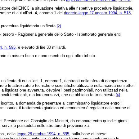
tore dell'ENCC la situazione relativa alle rispettive procedure liquidatorie,
termine di cui all'art. 4, comma 1 del
decreto-legge 27 agosto 1994, n. 513
,
 procedura liquidatoria unificata
.
[2]
l tesoro - Ragioneria generale dello Stato - Ispettorato generale enti
4, n. 595
, è elevato di lire 30 miliardi.
rie in misura fissa e sono esenti da ogni altro tributo.
 unificata di cui all'art. 1, comma 1, rientranti nella sfera di competenza
e le attrezzature tecniche e scientifiche utilizzate nella ricerca nei settori
, a liquidazione avvenuta, devolve i beni patrimoniali, non utilizzati nella
locali territoriali, o a loro consorzi, che ne abbiano fatto richiesta
.
[4]
iscritto, a domanda da presentare al commissario liquidatore entro il
issario; il trattamento giuridico ed economico è regolato dalle norme di
 Presidente del Consiglio dei Ministri, da emanare entro quindici giorni
i servizio posseduta nelle strutture di provenienza.
oni, dalla
legge 28 ottobre 1994, n. 595
, sulla base di intese
stione liquidatoria unificata, è utilizzato temporaneamente presso le