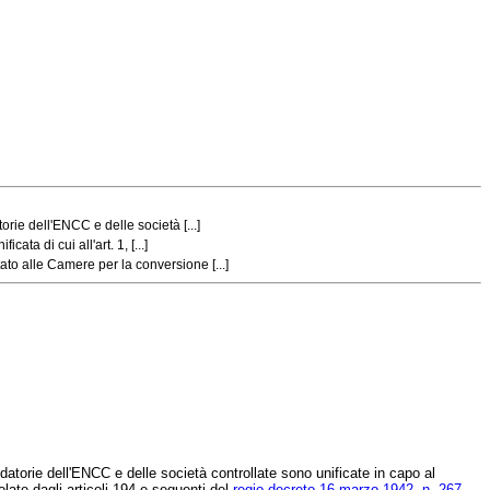
rie dell'ENCC e delle società [...]
ta di cui all'art. 1, [...]
ato alle Camere per la conversione [...]
atorie dell'ENCC e delle società controllate sono unificate in capo al
olate dagli articoli 194 e seguenti del
regio decreto 16 marzo 1942, n. 267
.