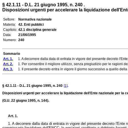
§ 42.1.11 - D.L. 21 giugno 1995, n. 240 .
Disposizioni urgenti per accelerare la liquidazione dell'Ente
Settore:
Normativa nazionale
Materia:
42. Enti pubblici
Capitolo:
42.1 disciplina generale
Data:
21/06/1995
Numero:
240
Sommario
Art. 1.
1. A decorrere dalla data di entrata in vigore del presente decreto l'Ente 
Art. 2.
1. Per consentire il migliore utilizzo, senza pregiudizio per le ragioni dei cr
Art. 3.
1. Il presente decreto entra in vigore il giorno successivo a quello della 
§ 42.1.11 - D.L. 21 giugno 1995, n. 240
[1]
.
Disposizioni urgenti per accelerare la liquidazione dell'Ente nazionale per la ce
(G.U. 22 giugno 1995, n. 144).
Art. 1.
1. A decorrere dalla data di entrata in vigore del presente decreto l'Ente na
commissario liquidatore dell'ENCC; le posizioni creditorie e debitorie facenti